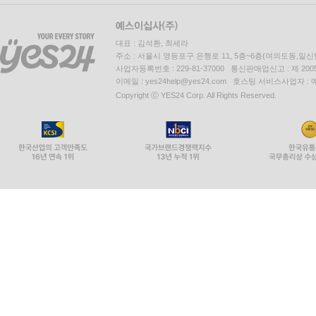
대표 : 김석환, 최세라
주소 : 서울시 영등포구 은행로 11, 5층~6층(여의도동,일신
사업자등록번호 : 229-81-37000 통신판매업신고 : 제 200
이메일 : yes24help@yes24.com 호스팅 서비스사업자 :
Copyright ⓒ YES24 Corp. All Rights Reserved.