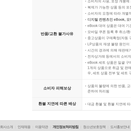
소비자의 사용, 포장 개봉에 
복제가 가능한 상품 등의 포장을 
소비자의 요청에 따라 개별
디지털 컨텐츠인 eBook, 
eBook 대여 상품은 대여 기
모바일 쿠폰 등록 후 취소/환
반품/교환 불가사유
중고상품이 구매확정(자동 
LP상품의 재생 불량 원인이 기
시간의 경과에 의해 재판매가
전자상거래 등에서의 소비자
eBook 세트 상품은 일괄 
1개의 상품으로 취급 및 판매
우, 세트 상품 전부 및 세트
상품의 불량에 의한 반품, 교
소비자 피해보상
준하여 처리됨
환불 지연에 따른 배상
대금 환불 및 환불 지연에 
회사소개
인재채용
이용약관
개인정보처리방침
청소년보호정책
도서홍보안내