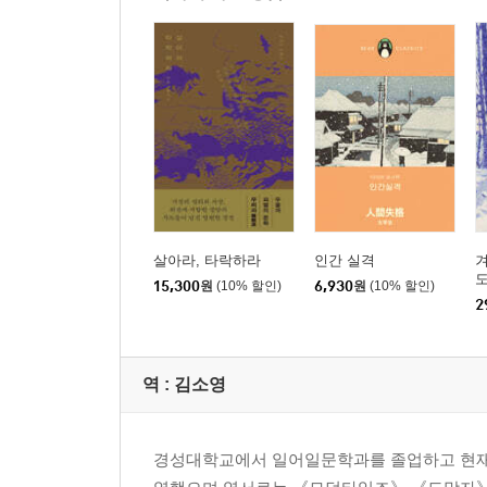
살아라, 타락하라
인간 실격
겨
도
15,300
원
(10% 할인)
6,930
원
(10% 할인)
2
역 :
김소영
경성대학교에서 일어일문학과를 졸업하고 현재 