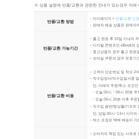
※ 상품 설명에 반품/교환과 관련한 안내가 있는경우 아래 
마이페이지 >
반품/교환 신청
반품/교환 방법
판매자 배송 상품은 판매자와
출고 완료 후 10일 이내의 
디지털 콘텐츠인 eBook의 
반품/교환 가능기간
중고상품의 경우 출고 완료일
모바일 쿠폰의 경우 유효기간(
고객의 단순변심 및 착오구
직수입양서/직수입일서중 일
단, 아래의 주문/취소 조건인
오늘 00시 ~ 06시 30분 
반품/교환 비용
오늘 06시 30분 이후 주문
직수입 음반/영상물/기프트 
단, 당일 00시~13시 사이
박스 포장은 택배 배송이 가
소비자의 책임 있는 사유로 