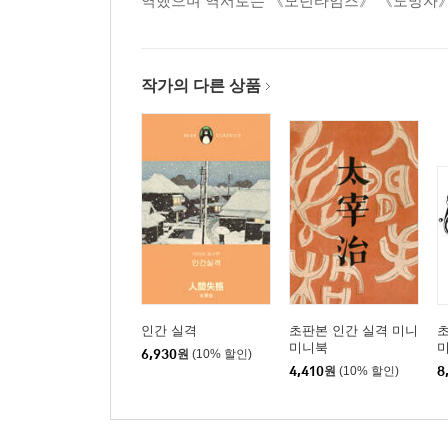
역했으며 역서로는 《모던타임즈》 《도망자》 
작가의 다른 상품
인간 실격
초판본 인간 실격 미니
초
미니북
6,930
원
(10% 할인)
4,410
원
(10% 할인)
8