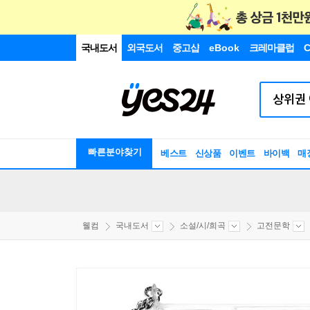
국내도서
외국도서
중고샵
eBook
크레마클럽
C
빠른분야찾기
베스트
신상품
이벤트
바이백
매
웰컴
국내도서
소설/시/희곡
고전문학