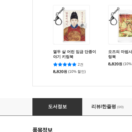
열두 살 어린 임금 단종이
오즈의 마법사
야기 키링북
링북
8,820
원
(10%
2건
8,820
원
(10% 할인)
인간실격 미니미니 키링북
도서정보
리뷰/한줄평
(0/0)
품목정보