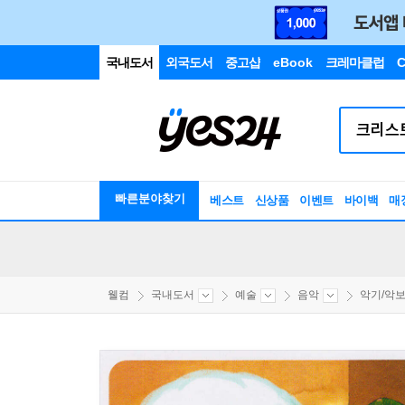
국내도서
외국도서
중고샵
eBook
크레마클럽
C
빠른분야찾기
베스트
신상품
이벤트
바이백
매
웰컴
국내도서
예술
음악
악기/악