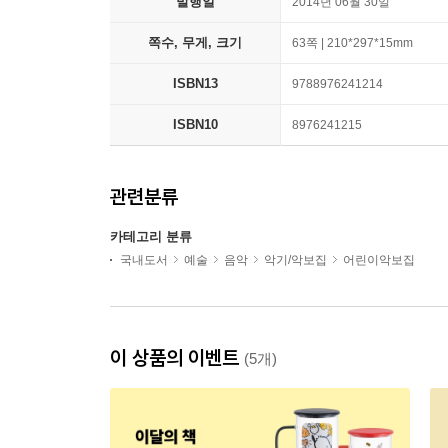
발행일
2014년 06월 30일
쪽수, 무게, 크기
63쪽 | 210*297*15mm
ISBN13
9788976241214
ISBN10
8976241215
관련분류
카테고리 분류
국내도서
예술
음악
악기/악보집
어린이악보집
이 상품의 이벤트
(5개)