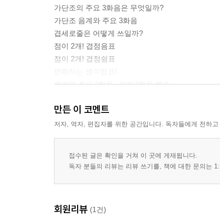
가단조의 주요 3화음은 무엇일까?
가단조 음계와 주요 3화음
겹세로줄은 어떻게 쓰일까?
점이 2개! 겹점음표
점이 2개! 겹점쉼표
변화하는 셈여림표!
음계와 주요 3화음 · 딸림7화음 복습
'가'부터 시작해! 가장조 음계
만든 이 코멘트
가장조 연주하기
가장조의 주요 3화음은 무엇일까?
저자, 역자, 편집자를 위한 공간입니다. 독자들에게 전하고
가장조의 딸림7화음을 만들어 볼까요?
가장조 음계와 주요 3화음 · 딸림7화음
접수된 글은 확인을 거쳐 이 곳에 게재됩니다.
독자 분들의 리뷰는 리뷰 쓰기를, 책에 대한 문의는 1:
회원리뷰
(1건)