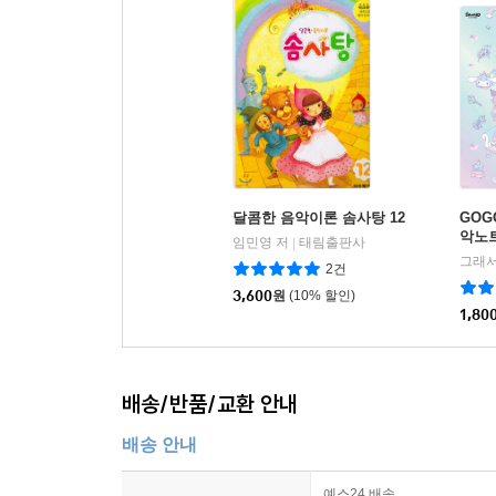
달콤한 음악이론 솜사탕 12
GOG
악노
임민영 저
태림출판사
|
2건
3,600
원
(10% 할인)
1,80
배송/반품/교환 안내
배송 안내
예스24 배송