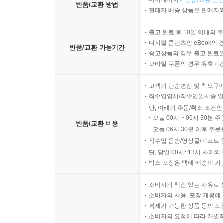
마이페이지 >
반품/교환 신청
반품/교환 방법
판매자 배송 상품은 판매자와
출고 완료 후 10일 이내의 
디지털 콘텐츠인 eBook의 
반품/교환 가능기간
중고상품의 경우 출고 완료일
모바일 쿠폰의 경우 유효기간(
고객의 단순변심 및 착오구
직수입양서/직수입일서중 일
단, 아래의 주문/취소 조건인
오늘 00시 ~ 06시 30분 
반품/교환 비용
오늘 06시 30분 이후 주문
직수입 음반/영상물/기프트 
단, 당일 00시~13시 사이
박스 포장은 택배 배송이 가
소비자의 책임 있는 사유로 
소비자의 사용, 포장 개봉에 
복제가 가능한 상품 등의 포장을 
소비자의 요청에 따라 개별