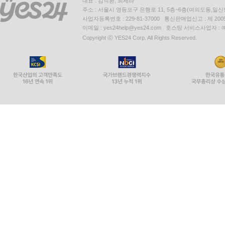
대표 : 김석환, 최세라
주소 : 서울시 영등포구 은행로 11, 5층~6층(여의도동,일신
사업자등록번호 : 229-81-37000 통신판매업신고 : 제 200
이메일 : yes24help@yes24.com 호스팅 서비스사업자 :
Copyright ⓒ YES24 Corp. All Rights Reserved.