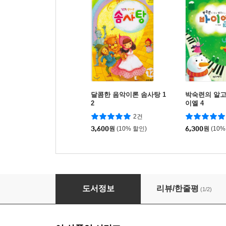
달콤한 음악이론 솜사탕 1
박숙련의 알고
2
이엘 4
2건
3,600
원
(10% 할인)
6,300
원
(10%
달콤한 음악이론 솜사탕 11
도서정보
리뷰/한줄평
(1/2)