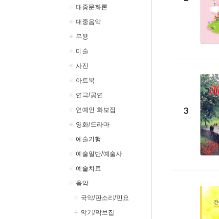
대중문화론
대중음악
무용
미술
사진
아트북
연극/공연
3
연예인 화보집
영화/드라마
예술기행
예술일반/예술사
예술치료
음악
국악/판소리/민요
악기/악보집