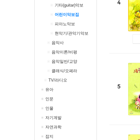
4
기타(guitar)악보
어린이악보집
피아노악보
현악기/관악기악보
음악사
음악이론/비평
음악일반/교양
클래식/오페라
TV/라디오
5
유아
인문
인물
자기계발
자연과학
잡지