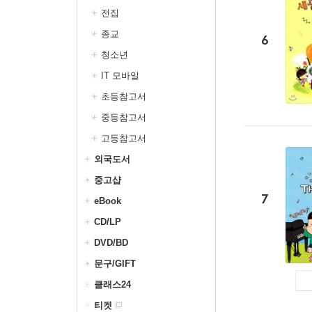
전집
종교
6
청소년
IT 모바일
초등참고서
중등참고서
고등참고서
외국도서
중고샵
7
eBook
CD/LP
DVD/BD
문구/GIFT
클래스24
티켓