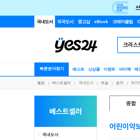
국내도서
외국도서
중고샵
eBook
크레마클럽
C
빠른분야찾기
베스트
신상품
이벤트
바이백
매
웰컴
베스트셀러
국내도서
예술
음악
악기
종합
베스트셀러
어린이악
국내도서