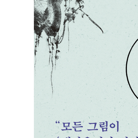
내 마음의 초상_타쿠앙 소호, [원상상]
3. 도법자연(道法自然) 선지일상(禪旨日常)
자연은 한 권의 경전_가오, [한산도]
마음을 비추는 밝은 달_장로, [습득도]
일상에 담긴 불법_가오, [조양도]/ 가오, [대월도]
가사에 담긴 선승의 마음_심사정, [산승보납도]
어느덧 가을인가, 아직도 가을인가_작가 미상, [월
경건한 마음의 예불_육주·진경, [육주예불도]
배고프면 먹고, 졸리면 자면 되지_가오, [현자화상도
사찰에 울리는 목어 소리_고기봉, [목어가승]
산중 도반과의 하루_이수민, [고승한담]
나무아미타불_김홍도, [노승염불]
일상 속 소소한 행복_이인문, [나한문슬]
밝은 달빛에서 마음을 찾다_우상하, [노승간월도]
깨달음은 어디에서 오는가_작가 미상, [산중나한도]