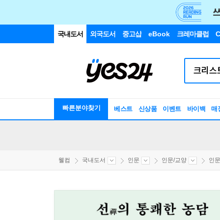
국내도서
외국도서
중고샵
eBook
크레마클럽
C
빠른분야찾기
베스트
신상품
이벤트
바이백
매
웰컴
국내도서
인문
인문/교양
인