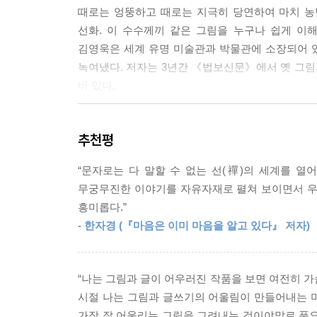
때로는 엉뚱하고 때로는 지극히 당연하여 마치 농
한 사내가 뒷짐 지고 고개 들어 달을 바라본다. 둥그
선화. 이 수수께끼 같은 그림을 누구나 쉽게 이
다. 정돈되지 않은 산발한 머리와 굵고 강렬한 필치
김영욱은 세계 유명 미술관과 박물관에 소장되어 있
---「습득도 해설 부분」중에서
녹여냈다. 저자는 3년간 《법보신문》에서 옛 그
바 있다.
깨달음은 어디에서 오는가. 깨달음은 특별한 화두와 
소한 일상과 고요한 자연에도 깨달음의 보물이 숨겨져 
직관적 체험의 경지를 그림과 노래에 담다
추천평
---「산중나한도 해설 부분」중에서
선화(禪畵)는 불교의 한 종파인 선종의 교리나 
“문자로는 다 말할 수 없는 선(禪)의 세계를 열
철저하게 밝히는 것을 궁극적인 깨달음으로 본다. 정
무궁무진한 이야기를 자유자재로 펼쳐 보이면서 우
묘사될 수 없는 하나의 사건에 대한 회화적 은유에 
흥미롭다.”
거침없고 간결하다. 먹선과 담채, 그리고 여백이 
- 한자경 (『마음은 이미 마음을 알고 있다』 저자)
“고사화가 사람의 마음을 움직여 분발하도록 만
암시적인 것은 이러한 까닭이다. 화면 속 인물들은 
“나는 그림과 글이 어우러진 작품을 보면 여전히 가
물론 특정한 사건을 그린 장면도 있지만, 일상적인
시절 나는 그림과 글쓰기의 어울림이 만들어내는 미
알쏭달쏭하다.” (p. 8-9)
가장 잘 어울리는 그림을 그려내는 것이야말로 풍요