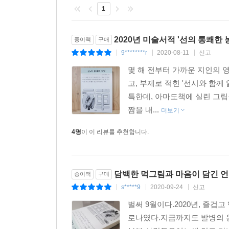
1
2020년 미술서적 '선의 통쾌한 
종이책
구매
9********r
2020-08-11
신고
|
|
|
몇 해 전부터 가까운 지인의 
고, 부제로 적힌 '선시와 함께
특한데, 아마도책에 실린 그림들
짬을 내...
더보기
4명
이 이 리뷰를 추천합니다.
담백한 먹그림과 마음이 담긴 
종이책
구매
s*****9
2020-09-24
신고
|
|
|
벌써 9월이다.2020년, 즐겁
로나였다.지금까지도 발병의 