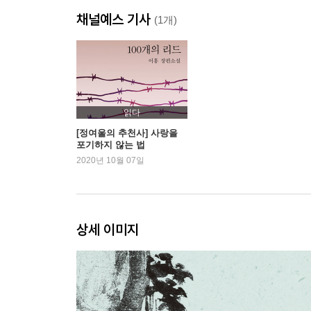
앎과 삶의 차이_양해, [도림백낙천문답도]
채널예스 기사
지혜와 지해_카노 모토노부, [향엄격죽도]
(1개)
선지식을 만나 입법계를 이루다_시마다 보쿠센, [
2. 직지인심(直指人心) 견성성불(見性成佛)
흔들림 없는 단정한 마음_오빈, [달마도]
읽다
마음은 마음자리에 있다_셋슈 토요, [혜가단비도]
[정여울의 추천사] 사랑을
포기하지 않는 법
본래의 참된 마음을 잘 지키게나_카노 츠네노부, [
2020년 10월 07일
전도몽상의 마음을 끊어내다_하세가와 도하쿠, [남
마음을 길들여 선에 들어가다_석각, [이조조심도]
집착 없는 마음, 무소유_임이, [지둔애마도]
기지개 한번 쭉 펴게나_김득신, [포대흠신도]
상세 이미지
쇠똥 화로에서 향내가 나다_타쿠앙 소호, [나찬외우
소와 함께 떠나는 선의 길_작자 미상, [목우도]
집착하는 마음을 버려라_셋손 슈케이, [원후착월도]
고요하고 적막한 경지_유숙, [오수삼매]
서방정토로 나아가는 마음 수레_김홍도, [염불서승