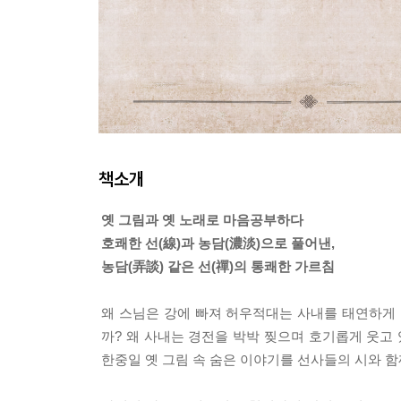
책소개
옛 그림과 옛 노래로 마음공부하다
호쾌한 선(線)과 농담(濃淡)으로 풀어낸,
농담(弄談) 같은 선(禪)의 통쾌한 가르침
왜 스님은 강에 빠져 허우적대는 사내를 태연하게 
까? 왜 사내는 경전을 박박 찢으며 호기롭게 웃고
한중일 옛 그림 속 숨은 이야기를 선사들의 시와 