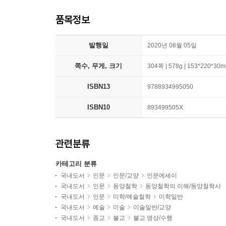
품목정보
발행일
2020년 08월 05일
쪽수, 무게, 크기
304쪽 | 578g | 153*220*30
ISBN13
9788934995050
ISBN10
893499505X
관련분류
카테고리 분류
국내도서
인문
인문/교양
인문에세이
국내도서
인문
동양철학
동양철학의 이해/동양철학사
국내도서
인문
미학/예술철학
미학일반
국내도서
예술
미술
미술일반/교양
국내도서
종교
불교
불교 명상/수행