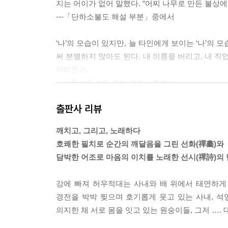
지는 어이가 없어 말했다. “어찌 나무로 만든 불상에
---「단하소불도 해설 부분」중에서
‘나’의 모습이 있지만, 늘 타인에게 보이는 ‘나’의 모
써 분별하지 않아도 된다. 내 이름을 버리고, 내 직
어떠한가.
---「동산도수도 해설 부분」중에서
출판사 리뷰
하세가와 도하쿠는 마치 우리에게 대답을 해보라는 듯
모습을 화면에 옮겨놓았다. 남전 선사는 마치 불법
깨치고, 그리고, 노래하다
뿜는다. 좌중을 압도하는 선사의 손에 사로잡힌 고양
호쾌한 필치로 순간의 깨달음을 그린 선화(禪畵)와
---「남전참묘도 해설 부분」중에서
담박한 어조로 마음의 이치를 노래한 선시(禪詩)의
물건이 남으면 ‘부(富)’라고 부르는데, 이 부를 바라
강에 빠져 허우적대는 사내와 배 위에서 태연하게 
음을 ‘부’라고 부른다. 이처럼 부귀는 재물이 아니라
경전을 박박 찢으며 호기롭게 웃고 있는 사내, 석
바꾸지 않은 나찬 선사의 마음이 이와 같지 않았을까
의지한 채 서로 몸을 잇고 있는 원숭이들, 그저 ….
---「나찬외우도 해설 부분」중에서