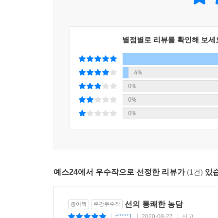
서로 얽히고설키다가 이리저리 치인다. 텅! 그
멈췄다.”_「향엄격죽도香嚴擊竹圖」해설 중에서(P. 
별점별로 리뷰를 확인해 보세
“참 달고 맛있는 낮잠이었나보다. 따사로운 봄볕 
다리는 쭉 뻗어 있다. 누구의 시선도 의식하지 않는
아래 그늘로 불어오는 봄바람처럼 유쾌하고 시원한 
4%
0%
마당을 쓸다가 기왓조각이 대나무에 부딪힌 소리
0%
중생들에게 희망과 행복을 안겨주었던 포대화상의 
0%
예술적 안목과 뛰어난 상상력, 문학적 감수성을 동
있는 작은 부분들을 세밀하게 포착해내어 그 안에
설명을 직접 듣고 있는 듯한 느낌을 불러일으킨다.
마음에 청량한 파문을 일으키다
예스24에서 우수작으로 선정한 리뷰가
(1건)
있습
“화면 속 습득은 눈으로 달을 보고, 귀로 바람 소
선의 통쾌한 농담
보기 위한 것이 아니다. 이내 그는 저 달에 걸린 
종이책
주간우수작
않았을까.” (p. 214)
t*****1
2020-08-27
신고
|
|
|