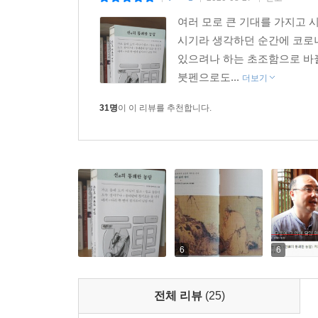
여러 모로 큰 기대를 가지고 
“경전에 녹아든 달빛의 시간만큼 노승의 공부 역시 
시기라 생각하던 순간에 코로나
차 한 잔 마시고, 먼 하늘을 바라보며 자신에게
있으려나 하는 초조함으로 바뀔
가을인가.” (p. 273)
붓펜으로도...
더보기
31명
이 이 리뷰를 추천합니다.
평화롭고 고요한 마음의 경지를 표현한 선화와 선
발하는 것은 그것을 지금 우리의 삶으로 가져왔을 때
인생의 의미를 되새겨볼 수 있도록 여지를 열어두
삶을 돌아보게 하는 반성의 장이 되어줄 것이며, 누
향기 그윽한 햇차와 함께 이 책을 펼쳐보는 것은 어
6
6
전체 리뷰
(25)