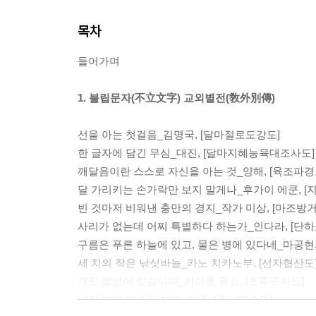
목차
들어가며
1. 불립문자(不立文字) 교외별전(敎外別傳)
선을 아는 첫걸음_김명국, [달마절로도강도]
한 글자에 담긴 무심_대진, [달마지혜능육대조사도]
깨달음이란 스스로 자신을 아는 것_양해, [육조파경
달 가리키는 손가락만 보지 말게나_후가이 에쿤, [
빈 것마저 비워낸 충만의 경지_작가 미상, [마조방
사리가 없는데 어찌 특별하다 하는가_인다라, [단하
구름은 푸른 하늘에 있고, 물은 병에 있다네_마공현
세 치의 작은 낚싯바늘_카노 치카노부, [선자협산도
개도 불성이 있습니까_가이호 유쇼, [조주구자도]
나의 본래 모습을 보다_마원, [동산도수도]