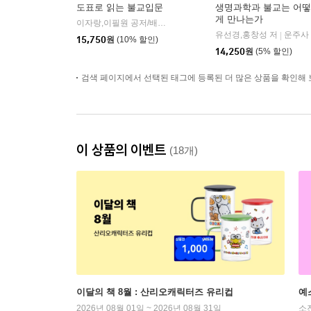
도표로 읽는 불교입문
생명과학과 불교는 어떻
게 만나는가
이자랑,이필원 공저/배종훈 그림
민족사
|
유선경,홍창성 저
운주사
|
15,750
원
(10% 할인)
14,250
원
(5% 할인)
검색 페이지에서 선택된 태그에 등록된 더 많은 상품을 확인해 
이 상품의 이벤트
(18개)
이달의 책 8월 : 산리오캐릭터즈 유리컵
예
2026년 08월 01일 ~ 2026년 08월 31일
소