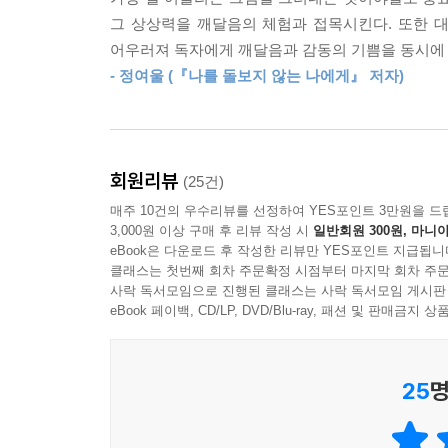
그 상상력을 깨달음의 체험과 접목시킨다. 또한 
형식이나 격식에서 벗어나 고도로 정제된 언어로 깨
어우러져 독자에게 깨달음과 감동의 기쁨을 동시에 
하나하나에는 궁극적 깨달음의 정수가 스며 있고,
- 정여울 (『나를 돌보지 않는 나에게』 저자)
번뜩이는 깨달음과 선의 섬세한 정신을 표현하기에
저자는 대표적인 39점의 선화와 이 그림에 담긴
읽어냈다. 이 책은 총 3장으로 구성된다. 1장 ‘
회원리뷰
(25건)
깨닫게 되는 계기를 그린 선화 이야기를 풀어내었고,
매주 10건의 우수리뷰를 선정하여 YES포인트 3만원을 드
어딘가에 얽매이거나 흔들리지 않을 수 있는지에
3,000원 이상 구매 후 리뷰 작성 시
일반회원 300원, 마니아
(禪旨日常)’에서는 옛 선사들이 자연과 일상에서 
eBook은 다운로드 후 작성한 리뷰만 YES포인트 지급됩니
정리하고 선종의 주요 계보도를 추가하여, 한눈에 
클래스는 첫번째 회차 주문확정 시점부터 마지막 회차 주문
사락 독서모임으로 진행된 클래스는 사락 독서모임 게시판
글과 그림을 편히 살펴볼 수 있도록 배려하였다.
eBook 페이백, CD/LP, DVD/Blu-ray, 패션 및 판매금
그림 속 인물에 숨결을 불어넣다
25
명
“찬 새벽인 듯 짙은 골안개가 암자 주변을 감싼다
일정한 빗자루질 소리가 듣기 좋게 퍼진다. 삭삭. 