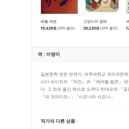
레벨 세븐
고양이의 참배
19,620
원
(10% 할인)
20,520
원
(10% 할인)
1
역 :
이영미
일본문학 전문 번역가. 아주대학교 국어국문학과
시다 슈이치의 『악인』과 『캐러멜 팝콘』 번
다. 그 외의 옮긴 책으로 오쿠다 히데오의 『공
『파 크라이프』, 『사요나라 사요나...
작가의 다른 상품