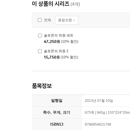
이 상품의 시리즈
(4개)
품절포함
전체
솔로몬의 위증 세트
47,250
원
(10% 할인)
솔로몬의 위증 2
15,750
원
(10% 할인)
품목정보
발행일
2013년 07월 10일
쪽수, 무게, 크기
675쪽 | 945g | 153*224*35
ISBN13
9788954621748