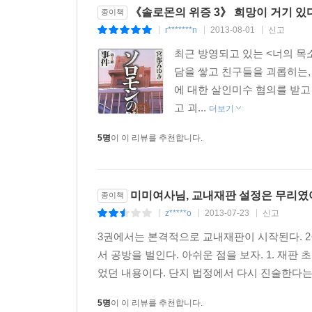
세심하게 표현되어 있어 그중 누구를 주인공으로 
《솔로몬의 위증 3》 희망이 거기 있다
종이책
대한 따뜻한 시선을 잃지 않는 미야베 미유키만이 쓸
r*******n
2013-08-01
신고
|
|
|
최근 방영되고 있는 <너의 목
특출한 미스터리는 두 번의 독서를 부른다. 엄청난
담을 쌓고 친구들을 괴롭히는,
없다. 마지막에 준비된 반전을 만난 독자는 다시 
에 대한 살인미수 혐의를 받고
이야기를 전개하고 그것을 엮어나가는 필력에 감탄
고 괴...
더보기
_요미우리 신문
5명
이 이 리뷰를 추천합니다.
미미여사님, 교내재판 설정은 무리였
종이책
z*****o
2013-07-23
신고
|
|
|
3권에서는 본격적으로 교내재판이 시작된다. 2
서 공방을 벌인다. 아쉬운 점을 보자. 1. 재판
었던 내용이다. 단지 법정에서 다시 진술한다는 것뿐
5명
이 이 리뷰를 추천합니다.