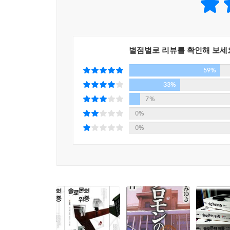
이 재판에서는 아무도 이길 수 없어. 모두 상처투성이
그래도 그냥 내버려둘 순 없으니까, 그냥 내버려두면
올바른 일을 하고 싶으니까.
_3권 본문에서
별점별로 리뷰를 확인해 보세
59%
기간은 단 5일. 교사와 학생, 학부모, 형사, 기
33%
가정이라는 이름의 감옥 안을 유유히 떠다닌 고독, 
7%
지니고 있던 비밀들. 이윽고 진실의 열쇠를 쥔 
0%
게임의 종착지. 배심원들의 천칭은 과연 어느 쪽으로
0%
3권에서 마침내 교내재판이 시작되며 소설은 긴박
다뤄지는 내용은 현실의 여느 범죄사건 못지않게 
사건 뒤에 숨겨진 단 하나뿐인 진실을 밝혀내는 것
없는 고독과 또래집단에서의 고립이 아직 미숙한 
현실적으로 그려진다. 필연적으로 미스터리적 요소
보다 폭넓은 인간상을 만들어내는 데 성공했다.