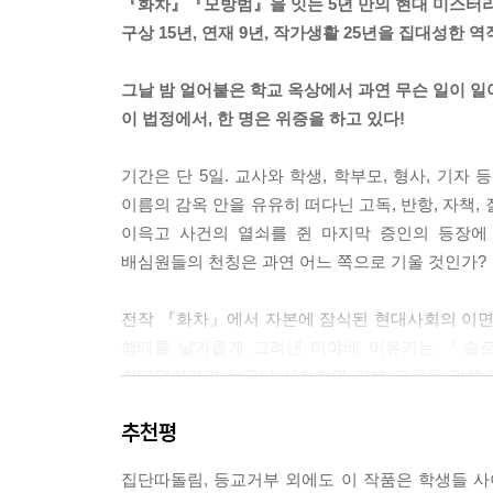
『화차』『모방범』을 잇는 5년 만의 현대 미스터
구상 15년, 연재 9년, 작가생활 25년을 집대성한 역
그날 밤 얼어붙은 학교 옥상에서 과연 무슨 일이 
이 법정에서, 한 명은 위증을 하고 있다!
기간은 단 5일. 교사와 학생, 학부모, 형사, 기
이름의 감옥 안을 유유히 떠다닌 고독, 반항, 자책
이윽고 사건의 열쇠를 쥔 마지막 증인의 등장에
배심원들의 천칭은 과연 어느 쪽으로 기울 것인가?
전작 『화차』에서 자본에 잠식된 현대사회의 이면
행태를 날카롭게 그려낸 미야베 미유키는 『솔로
현대인이라면 누구나 사회화와 기본 교육을 위해 
학교. 그곳의 구성원들 사이에는 어른들의 사회 
추천평
맞물리며 각자의 균형을 지켜오던 어느 날 학생의 
잔잔한 수면 아래 잠들어 있던 크고 작은 문제들이
집단따돌림, 등교거부 외에도 이 작품은 학생들 사
미유키의 필력이 가장 잘 발휘되는 영역이기도 하다