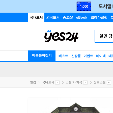
국내도서
외국도서
중고샵
eBook
크레마클럽
C
빠른분야찾기
베스트
신상품
이벤트
바이백
매
웰컴
국내도서
소설/시/희곡
장르소설