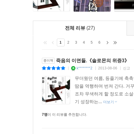
사회와 가정의 어둠을 파헤친 희대의 재판극
4
성장과 치유의 메시지가 응축된 현대 미스터리의 
『솔로몬의 위증』의 시대적 배경이기도 한 1990
전체 리뷰
(27)
지각해서 뛰어오던 한 여학생이 지도교사가 갑
교내재판이라는 파격적인 설정의 힌트를 얻었다고 
1
2
3
4
5
6
중학교 2학년 학생이 투신자살하는 일이 발생했는데
되었다. 혐의를 전면 부정하는 가해자, 진상을 
죽음의 이면들.《솔로몬의 위증3》
종이책
익명 설문조사와 인터뷰 등을 통해 가해자들의 폭행
k********2
2013-08-06
신고
|
|
|
미야베 미유키는 소설 속 주인공들 못지않은 그들의 
무더웠던 여름, 등줄기에 축축
내 소설이 백 퍼센트 픽션은 아니라는 것을 알았습
땀을 역행하며 번져 간다. 거
문제가 완전히 해결되어 이 소설이 꼭 옛날 이야
조차 무색하게 할 정도로 소설
없죠”라는 말을 덧붙이기도 했다.
기 성장하는...
더보기
이처럼 『솔로몬의 위증』은 미야베 미유키의 그
7명
이 이 리뷰를 추천합니다.
도쿄에 만연하는 부동산 투기, 빈부격차 등의 사회
밝히겠다는 일념으로 열정을 쏟는 주인공들의 이야