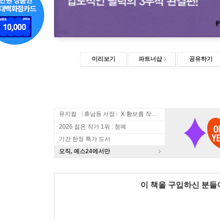
미리보기
파트너샵
공유하기
뮤지컬 〈휴남동 서점〉X 황보름 작가 북토크
2026 젊은 작가 1위 : 청예
기간 한정 특가 도서
오직, 예스24에서만
이 책을 구입하신 분