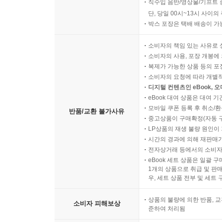
직수입 음반/영상물/기프트 
단, 당일 00시~13시 사이
박스 포장은 택배 배송이 가
소비자의 책임 있는 사유로 
소비자의 사용, 포장 개봉에 
복제가 가능한 상품 등의 포장을 
소비자의 요청에 따라 개별
디지털 컨텐츠인 eBook, 
eBook 대여 상품은 대여 기
모바일 쿠폰 등록 후 취소/환
반품/교환 불가사유
중고상품이 구매확정(자동 
LP상품의 재생 불량 원인이 기
시간의 경과에 의해 재판매가
전자상거래 등에서의 소비자
eBook 세트 상품은 일괄 
1개의 상품으로 취급 및 판매
우, 세트 상품 전부 및 세트
상품의 불량에 의한 반품, 교
소비자 피해보상
준하여 처리됨