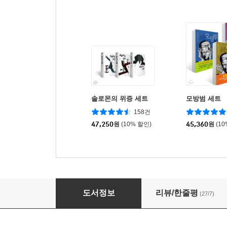
솔로몬의 위증 세트
모방범 세트
158건
47,250
원
(10% 할인)
45,360
원
(1
솔로몬의 위증 3
도서정보
리뷰/한줄평
(27/7)