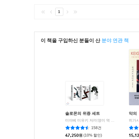
1
이 책을 구입하신 분들이 산
분야 연관 책
솔로몬의 위증 세트
악의
미야베 미유키 저/이영미 역
문학동네
|
158건
47,250
원
(10% 할인)
15,1