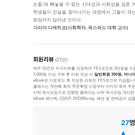
논할 때 빼놓을 수 없는 시대성과 사회성을 갖춘 
학생들이 진실을 찾아나가는 과정에서 그들이 겪는
학교는 사회의 필요악이야. 하지만 지금 같으면, 그
희망까지 담아낸 것이다.
미래에는 ‘필요’가 빠지고 그저 ‘악’으로 전락할 거야
가리야 다케히코(사회학자, 옥스퍼드 대학 교수)
_2권 본문에서
가시와기 다쿠야의 죽음으로부터 반년이 흐른 여름
추궁하는 매스컴, 그리고 불량학생 오이데 슌지의
회원리뷰
(27건)
후지노 료코는 직접 진실을 알아내기로 결심하고,
매주 10건의 우수리뷰를 선정하여 YES포인트 3만원을 드
다쿠야의 옛 친구라는 낯선 소년이 나타나고 베일에
3,000원 이상 구매 후 리뷰 작성 시
일반회원 300원, 마니아
eBook은 다운로드 후 작성한 리뷰만 YES포인트 지급됩니
미야베 미유키 작품세계의 미덕 중 하나는 현명하
클래스는 첫번째 회차 주문확정 시점부터 마지막 회차 주문
사락 독서모임으로 진행된 클래스는 사락 독서모임 게시판
주인공으로 등장하는 작품에서도 어린아이 특유의 
eBook 페이백, CD/LP, DVD/Blu-ray, 패션 및 판매금
『솔로몬의 위증』은 더 나아가 주도권을 아예 
순수하지만 이미 확고한 자아를 지니고 있고, 
가정환경으로 인한 결핍과 갈등을 끌어안고서 각자
27
명
치달을 수 있는 사춘기 아이들의 위태위태한 심리를