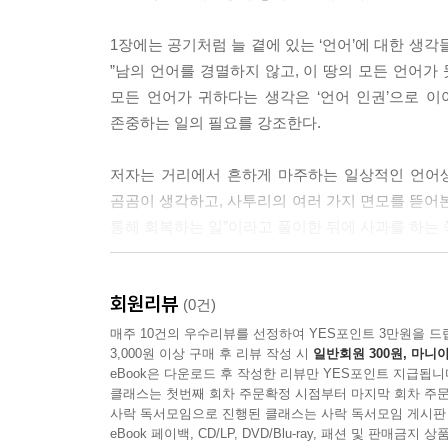
--- p.182
1장에는 공기처럼 늘 곁에 있는 ‘언어’에 대한 생
학번이란 용어가 품고 있는 이런 따뜻한 일면은 어
”남의 언어를 경멸하지 않고, 이 땅의 모든 언어가
이 말은 삽시간에 누군가에게는 ‘넘을 수 없는 장벽’
모든 언어가 귀하다는 생각은 ‘언어 인권’으로 이
--- p.214
존중하는 일의 필요를 강조한다.
세상은 달라지고 있다. ‘도련님, 아주버님’ 같은 
저자는 거리에서 흔하게 마주하는 일상적인 언어생
‘큰아버지/작은아버지’로, 어머니 항렬은 모두 ‘큰
곰곰이 생각하고, 사투리의 여러 가지 면모를 뜯어
게 낡은 제도와 작별을 고할 준비를 해야 한다. 그
통해 회복하는 일”이라고 풀이한 뒤에 사과를 하는 
--- p.233
한국어를 생각하다
요즘의 국어사전을 들춰보면 미혼모라는 단어가 당연
회원리뷰
(0건)
사전에 올랐다. 그러나 그 아빠를 가리키는 단어는 
언어는 감정, 논리, 맥락 등을 늘 달고 다니는데 
매주 10건의 우수리뷰를 선정하여 YES포인트 3만원을 드
수가 아니다. 사전 편찬자는 아무도 쓰지 않는 단어
3,000원 이상 구매 후 리뷰 작성 시
일반회원 300원, 마니아
둘러싼 것들의 이야기가 담겨 있다.
eBook은 다운로드 후 작성한 리뷰만 YES포인트 지급됩니
--- p.237
클래스는 첫번째 회차 주문확정 시점부터 마지막 회차 주문
‘삼팔따라지, 마카오 신사, 꼬방동네’ 등 사라진 
사락 독서모임으로 진행된 클래스는 사락 독서모임 게시판
일본어 어휘에서는 꼬여 있는 한일 관계를 포착한다.
eBook 페이백, CD/LP, DVD/Blu-ray, 패션 및 판매금