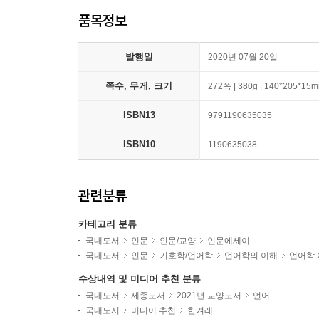
품목정보
발행일
2020년 07월 20일
쪽수, 무게, 크기
272쪽 | 380g | 140*205*15
ISBN13
9791190635035
ISBN10
1190635038
관련분류
카테고리 분류
국내도서
인문
인문/교양
인문에세이
국내도서
인문
기호학/언어학
언어학의 이해
언어학 
수상내역 및 미디어 추천 분류
국내도서
세종도서
2021년 교양도서
언어
국내도서
미디어 추천
한겨레