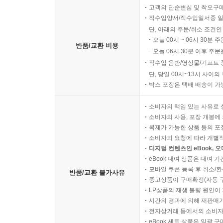
고객의 단순변심 및 착오구
직수입양서/직수입일서중 일
단, 아래의 주문/취소 조건인
오늘 00시 ~ 06시 30분 
반품/교환 비용
오늘 06시 30분 이후 주문
직수입 음반/영상물/기프트 
단, 당일 00시~13시 사이
박스 포장은 택배 배송이 가
소비자의 책임 있는 사유로 
소비자의 사용, 포장 개봉에 
복제가 가능한 상품 등의 포장을 
소비자의 요청에 따라 개별
디지털 컨텐츠인 eBook, 
eBook 대여 상품은 대여 기
모바일 쿠폰 등록 후 취소/환
반품/교환 불가사유
중고상품이 구매확정(자동 
LP상품의 재생 불량 원인이 기
시간의 경과에 의해 재판매가
전자상거래 등에서의 소비자
eBook 세트 상품은 일괄 