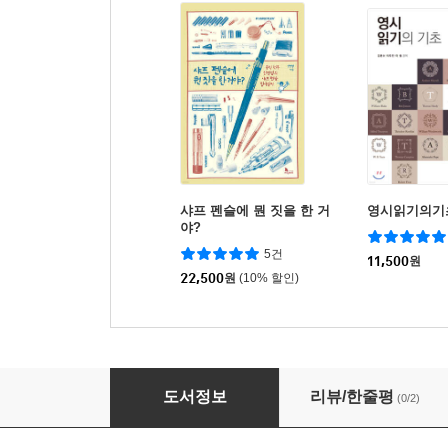
샤프 펜슬에 뭔 짓을 한 거
영시읽기의기
야?
5건
11,500
원
22,500
원
(10% 할인)
거리의 언어학
도서정보
리뷰/한줄평
(0/2)