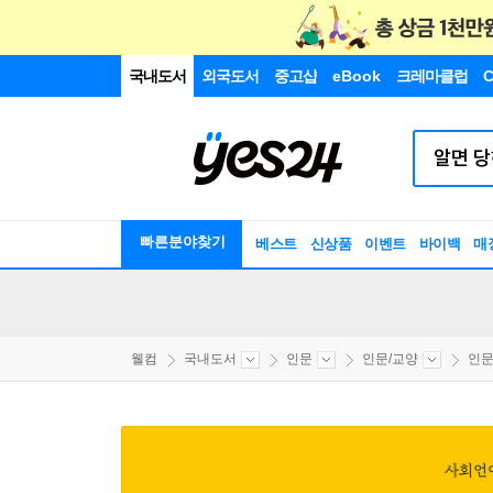
국내도서
외국도서
중고샵
eBook
크레마클럽
C
빠른분야찾기
베스트
신상품
이벤트
바이백
매
웰컴
국내도서
인문
인문/교양
인