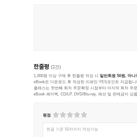
읽으며, ‘ㅋㅋㅋ’ ‘ㅠㅠㅠ’와 같이 새로 등장한 
곱게 다듬고 싶은 마음이야 당연한 일이지만, 그렇다
세계 여러 문자들을 살펴보면서 한국인들이 한글에 
저자는 국립국어원 언어정책부장으로 일하기도 했는데,
언어였던 한국어를 “‘국어’라고 부르고, 이 언어에도
소개하며 한글맞춤법의 역사를 알아보고 앞으로의 과제
이야기하며 그동안 가려져 있었으나 앞으로 잘 다듬
한줄평
(2건)
차별하는 언어, 배제하는 사회
1,000원 이상 구매 후 한줄평 작성 시
일반회원 50원, 마니
eBook은 다운로드 후 작성한 리뷰만 YES포인트 지급됩니
클래스는 첫번째 회차 주문확정 시점부터 마지막 회차 주문
인권 감수성을 갖추지 않고는 함께 어우러져 살기
eBook 페이백, CD/LP, DVD/Blu-ray, 패션 및 판매금
감수성을 높이기 위한 언어 사용을 고민해본다.
저자는 “개인과 개인 사이에서는 상대방의 신상에 대한
평점
불러올 수 있다고 지적한다. 또한 주부, 여대생,
한글 기준 50자까지 작성가능
문화도 비판한다. 그런가 하면 가족 관련 호칭에