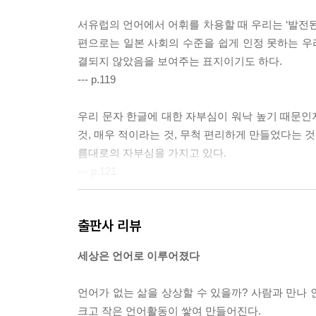
서유럽의 언어에서 어휘를 차용할 때 우리는 ‘발전된
편으로는 일본 사회의 수준을 쉽게 인정 못하는 우리
결되지 않았음을 보여주는 표지이기도 하다.
--- p.119
우리 문자 한글에 대한 자부심이 워낙 높기 때문인지
것, 매우 적이라는 것, 무척 편리하게 만들었다는 
름대로의 자부심을 가지고 있다.
--- p.121
대략 백삼사십 년 전의 한국어라는 언어는 정말 보잘
출판사 리뷰
며 연구를 하고, 이 언어에도 ‘유구한 역사’가 있다
--- p.166
세상은 언어로 이루어졌다
2016년 2월, 우리 한국어의 역사에서 매우 중요
언어가 없는 삶을 상상할 수 있을까? 사람과 만나
한 것이다. 수어가 이제 법적인 공용어가 됨으로써 우
크고 작은 언어활동이 쌓여 만들어진다.