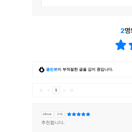
등장해야 한다고 말하면서 더 나아가 “가족의 복원
개혁을 주장하면서 “가부장적 친족 제도는 더 이상 
해결하는 게 옳다”고 말한다. 한편, 소통 장애로 
2
명
언어학자의 감수성으로 바라본 동시대 이야기
저자는 2015년부터 2019년까지 4년 동안 매주
대개는 길거리를 걸어가면서도 느끼고 생각할 수 
걸어왔으며, 그것을 목격하고 포착하고 기록하는 
클린봇
이 부적절한 글을 감지 중입니다.
큰폭으로 손질하여 엮은 책이다.
1
eBook
구매
추천합니다.