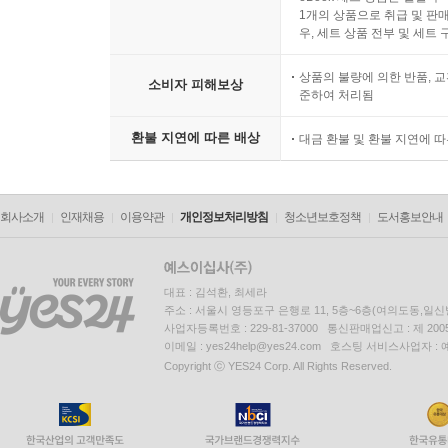
1개의 상품으로 취급 및 판매
우, 세트 상품 전부 및 세트
상품의 불량에 의한 반품, 교
소비자 피해보상
준하여 처리됨
환불 지연에 따른 배상
대금 환불 및 환불 지연에 
회사소개
인재채용
이용약관
개인정보처리방침
청소년보호정책
도서홍보안내
대표 : 김석환, 최세라
주소 : 서울시 영등포구 은행로 11, 5층~6층(여의도동,일신
사업자등록번호 : 229-81-37000 통신판매업신고 : 제 200
이메일 : yes24help@yes24.com 호스팅 서비스사업자 :
Copyright ⓒ YES24 Corp. All Rights Reserved.