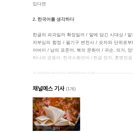
있다면
2. 한국어를 생각하다
한글의 파괴일까 확장일까 / 말에 담긴 시대상 / 말
자부심의 함정 / 필기구 변천사 / 숫자와 단위로부터의
어버이 / 남의 표준어, 북의 문화어 / 귀순, 의거, 
하나의 공용어, 한국수화언어 / 한글 점자, 훈맹정음
3. 차별하는 언어, 배제하는 사회
채널예스 기사
나이를 묻지 말아야 하는 이유 / 실패한 어휘, 인종 / 
(1개)
분화하는 가족을 품는 말 / 가족에 대한 편견을 강화하
손주 / 고령화 시대의 언어 문제 / 소외되지 않는 의
멈추게 하려면
읽다