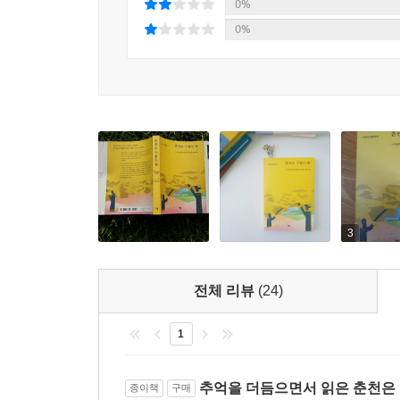
0%
0%
첫사랑 그녀, 채주희
고향 명진에서 김진호는 일 년 반 동안 칩거하다가
도서관을 오가며 인간관계를 맺지 않은 채 성실한 생
있는 유일한 출구처럼 생각”되었던 것이다. 2
맺음으로써 두 번째 대학 생활에 비로소 뿌리내릴
왠지 미안함을 떨치지 못하고 다시 만나러 간다.
튀기라 말한다.
3
혼혈인을 백안시하던 사회적 편견이 심해 아무런
소재한 미군 부대 캠프 페이지 앞에 동네에서 
무기였는지도 모른다. 실제로 채주희의 어머니는 
전체 리뷰
(24)
대해 난폭하게 선언하고 있다. 채주희는 “자신의
느닷없이 쏘아대는 낯선 시선들을 피해 눈을 둘 데
1
거리의 모든 간판을 머릿속에 넣고 있는 여자. 스
남에게는 오히려 강하게 보이려 애쓰는, 어딘가 우리
추억을 더듬으면서 읽은 춘천은
종이책
구매