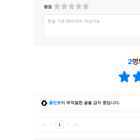
평점
연좌제(소설 속에 나타나 있지는 않으나)와 사회
그는 어느 날 명진의 독립문 앞에서 시집들을 불태
한글 기준 50자까지 작성가능
[작가의 말]
2020년 4월 28일 오후. 춘천 김유정문학촌에서
2
명
닮은 이 대화법을 나는 어린 시절 대관령 아래 
남은 내 삶의 상징적이고 반면적인 저 시간도 순정하
돌아보면 얼룩조차 꽃이었던 내 인생에서 가장 화
발밑까지 불안했던 나의 청춘도 그랬고, 그걸 품어
클린봇
이 부적절한 글을 감지 중입니다.
봄’이던 시절, 절대 독재의 억압과 공포 속에서도 
언제 어느 시절을 말하더라도 춘천을 가장 춘천답
1
끝까지 따라 읽으며 소설의 짜임새를 잡아준 도반께도
누구보다 이 글에 몸을 바쳐준 세상의 푸른 나무들