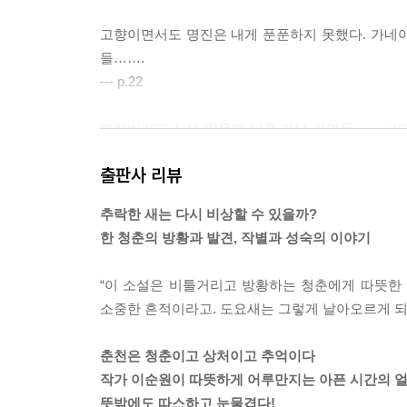
고향이면서도 명진은 내게 푼푼하지 못했다. 가네야마-
들…….
--- p.22
떨쳐버리고 싶은 악몽에 다름 아닌 기억들……. 거
수 있는 마지막 나이가 아닌가 두려움에 떨던 낯선 
출판사 리뷰
--- p.26
추락한 새는 다시 비상할 수 있을까?
기성세대들은, 특히 우리의 독재자는 젊은이의 장
한 청춘의 방황과 발견, 작별과 성숙의 이야기
와 무자비한 단속을 혐오했다. 가장 기초적인 신체
--- p.49
“이 소설은 비틀거리고 방황하는 청춘에게 따뜻한
소중한 흔적이라고. 도요새는 그렇게 날아오르게 되
힘의 이데올로기에 대하여 끊임없이 자기 오른쪽 모
그곳의 쓸쓸한 풍경과 기억에 대하여.
춘천은 청춘이고 상처이고 추억이다
--- p.64
작가 이순원이 따뜻하게 어루만지는 아픈 시간의 
뜻밖에도 따스하고 눈물겹다!