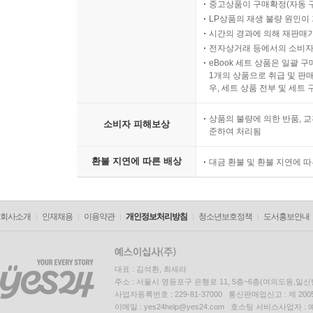
중고상품이 구매확정(자동 
LP상품의 재생 불량 원인이 기
시간의 경과에 의해 재판매가
전자상거래 등에서의 소비자
eBook 세트 상품은 일괄 
1개의 상품으로 취급 및 판매
우, 세트 상품 전부 및 세트
상품의 불량에 의한 반품, 교
소비자 피해보상
준하여 처리됨
환불 지연에 따른 배상
대금 환불 및 환불 지연에 
회사소개
인재채용
이용약관
개인정보처리방침
청소년보호정책
도서홍보안내
대표 : 김석환, 최세라
주소 : 서울시 영등포구 은행로 11, 5층~6층(여의도동,일신
사업자등록번호 : 229-81-37000 통신판매업신고 : 제 200
이메일 : yes24help@yes24.com 호스팅 서비스사업자 :