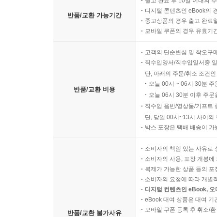
출고 완료 후 10일 이내의 
디지털 콘텐츠인 eBook의 
반품/교환 가능기간
중고상품의 경우 출고 완료일
모바일 쿠폰의 경우 유효기간(
고객의 단순변심 및 착오구
직수입양서/직수입일서중 일
단, 아래의 주문/취소 조건인
오늘 00시 ~ 06시 30분 
반품/교환 비용
오늘 06시 30분 이후 주문
직수입 음반/영상물/기프트 
단, 당일 00시~13시 사이
박스 포장은 택배 배송이 가
소비자의 책임 있는 사유로 
소비자의 사용, 포장 개봉에 
복제가 가능한 상품 등의 포장을 
소비자의 요청에 따라 개별
디지털 컨텐츠인 eBook, 
eBook 대여 상품은 대여 기
모바일 쿠폰 등록 후 취소/환
반품/교환 불가사유