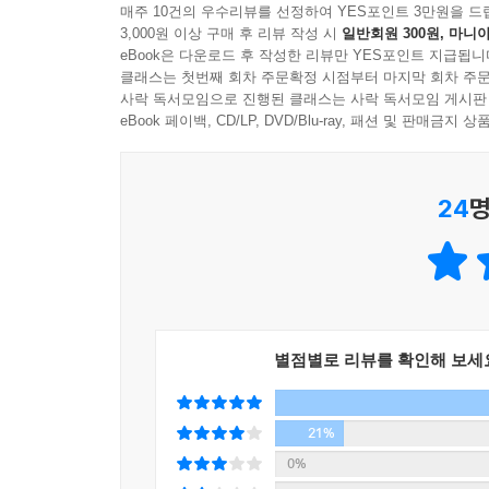
매주 10건의 우수리뷰를 선정하여 YES포인트 3만원을 드
쓴 소설 때문에 시위 “선언문 몇 군데를 유장한 느
고 말 빈자리는 어떻게 할까?
3,000원 이상 구매 후 리뷰 작성 시
일반회원 300원, 마니아
“거기에 대해서는 차마 말하지 못하겠”는 “떨쳐
--- p.187
eBook은 다운로드 후 작성한 리뷰만 YES포인트 지급됩니
처분을 받아 고향인 명진으로 돌아온다.
클래스는 첫번째 회차 주문확정 시점부터 마지막 회차 주문
사락 독서모임으로 진행된 클래스는 사락 독서모임 게시판
그때의 길고 긴 입맞춤은 청량리역에서처럼 부드럽
eBook 페이백, CD/LP, DVD/Blu-ray, 패션 및 판매금
슴 한구석이 무너져 내리도록 쓸쓸하고 허전한 입
역사와 정치적 얼룩이 덧입혀진 고향 명진과 가네
--- p.215
24
명
일제강점기 김진호의 증조할아버지는 친일 행적에 
스스로는 세상에 대하여 더는 희망을 거두었으면서도 
수단으로 모자람이 없었다. 그는 세 아들을 두었으나
발에 대해서도, 또 나의 글쓰기 열망에 대해서도 끝
몰매를 맞아 죽고 전 재산을 몰수당한다. 그때 집
식구들은 목숨을 보전하게 된다. 그러나 1953년 
--- p.289
아버지는 양조장을 되찾는다.
“무엇보다 두 할아버지의 죽음으로 아버지는 수복
별점별로 리뷰를 확인해 보세
역사에 맹목적인 반공 이데올로기가 가네야마 가에 
때는 유신헌법 찬반 투표 후 통일주체국민회의 대
21%
감투를 쓴 것에 만족하지 않고 입후보하여 당선된다
0%