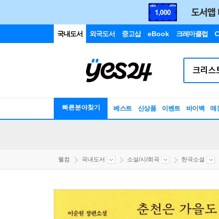
국내도서
외국도서
중고샵
eBook
크레마클럽
C
빠른분야찾기
베스트
신상품
이벤트
바이백
매
웰컴
국내도서
소설/시/희곡
한국소설