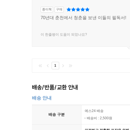
내가 오래, 더 잘 써야 할 이유들이다.
종이책
구매
70년대 춘천에서 청춘을 보낸 이들의 필독서!
2020 여름 춘천 김유정문학촌에서
이순원
이 한줄평이 도움이 되었나요?
1
배송/반품/교환 안내
배송 안내
예스24 배송
배송 구분
배송비 : 2,500원