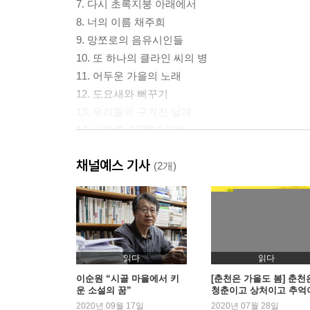
7. 다시 초록지붕 아래에서
8. 너의 이름 채주희
9. 망쪼로의 음유시인들
10. 또 하나의 클라인 씨의 병
11. 어두운 가을의 노래
12. 도요새와 뻐꾸기
13. 우리들의 구겨진 날개
14. 비망록, 1979년 가을
15. 에필로그
채널예스 기사
(2개)
해설 게르니카 속의 자화상 -김나정(문학평론가, 소
작가의 말
읽다
읽다
이순원 “시골 마을에서 키
[춘천은 가을도 봄] 춘천
운 소설의 꿈”
청춘이고 상처이고 추억
다
2020년 09월 17일
2020년 07월 28일