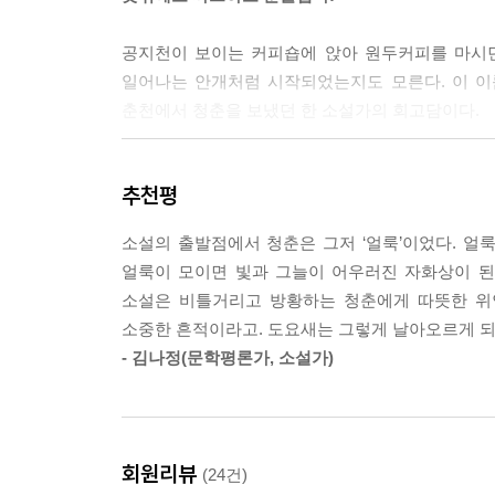
사람들은 좋은 말을 다 두고 우리 집을 꼭 술도가라
만큼의 열등감이기도 했다.
공지천이 보이는 커피숍에 앉아 원두커피를 마시던 
--- p.68
일어나는 안개처럼 시작되었는지도 모른다. 이 이
춘천에서 청춘을 보냈던 한 소설가의 회고담이다.
세상엔 이보다 흉한 꼴도 많다. 젊고 튼튼한 두 다
--- p.80
소설은 첫 문장에서 “이제 나는 이야기한다.”라
추천평
있으랴만 시기로는 ‘유신’의 한중간으로부터 ‘5공
위로는 막걸리를 좋아하는 사람이 정권을 잡고 있고
말함으로써 곧장 소설 속으로 들어갈 수 있도록
만하면 이 나라의 정치를 도가정치라 명명하여도 과
소설의 출발점에서 청춘은 그저 ‘얼룩’이었다. 얼
기소유예를 받고 고향으로 돌아온 사건과 일 년 반
--- p.93
얼룩이 모이면 빛과 그늘이 어우러진 자화상이 된
재산을 축적한 진호의 집안이 고향 명진에 자리한
소설은 비틀거리고 방황하는 청춘에게 따뜻한 위
업혀 경제적 이득을 쫓는 가족들의 모습을 그리고
너 스스로 성실한 날들이었겠지. 지나고 나면 나한
소중한 흔적이라고. 도요새는 그렇게 날아오르게 
젊은이들이 드나들던 디제이 다방이며 학보사 활동
--- p.114
- 김나정(문학평론가, 소설가)
재미를 더하고 있다.
내 엄마는 스물두 살 때부터 담요 한 장으로 세상을
김진호에게는 법관을 꿈꾸며 시작했던 첫 대학 생활이
--- p.184
기쁨을 누리고, 당선 상금은 하숙집 정파(정신파탄)
회원리뷰
(24건)
김진호는 2학기가 시작되기 직전에 하숙집 정파(정신
양공주의 딸인 내가 이 땅에서 누구를 좋아할 수 있