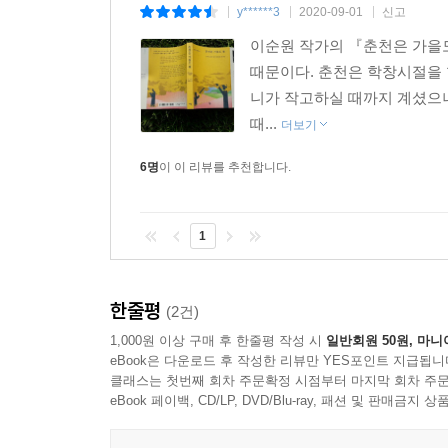
y******3
2020-09-01
신고
|
|
|
채주희는 혼자일 때는 용감하게 자신을 자학하는 표
이순원 작가의 『춘천은 가을도
일상을 살아가기 위해 쓴 가면이란 것이 언제 벗겨질
때문이다. 춘천은 학창시절을 함
사실 세상과 맞설 자신이 조금도 없는 것인지도 모른
니가 작고하실 때까지 계셨으니
의지와는 상관없이 어디에다 말할 데도 없는 아메
때...
더보기
마주하는 것이다. 이런 주희의 모습은 ‘나’가 그저 
6명
이 이 리뷰를 추천합니다.
채주희의 엄마는 딸에게 이 땅을 벗어나 미국으로 
때문이다. 특히, 채주희의 엄마는 딸이 더는 상처 
끈을 끊어낸다.
1
한줄평
(2건)
얼룩진 영혼들을 이해하며……
1,000원 이상 구매 후 한줄평 작성 시
일반회원 50원, 마니
eBook은 다운로드 후 작성한 리뷰만 YES포인트 지급됩니
김진호의 주변 인물들을 돌아보면 유독 아픔을 
클래스는 첫번째 회차 주문확정 시점부터 마지막 회차 주문
유기하는 당숙이 그러하고, 자학하듯 스스로 ‘아이노
eBook 페이백, CD/LP, DVD/Blu-ray, 패션 및 판매금
당숙은 서울대를 졸업한 마을의 수재로서 넘보기 어려
돌아온다. 그는 ‘찔뚝이’라고 불리며 온종일 거리