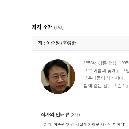
저자 소개
(1명)
저 :
이순원
(李舜源)
1958년 강릉 출생. 
『그 여름의 꽃게』 『
『우리들의 석기시대』 
함께 걷는 길』 『순수』
작가와 인터뷰
(2개)
[읽다]
이순원 “가장 사실에 가까운 사임당 이야기”