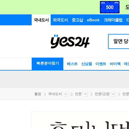
국내도서
외국도서
중고샵
eBook
크레마클럽
C
빠른분야찾기
베스트
신상품
이벤트
바이백
매
웰컴
국내도서
인문
인문/교양
인