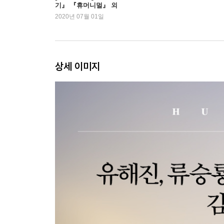
기』 『휴머니멀』 외
곰아 깊은 숲으로 달려라
2020년 07월 01일
가장 위험한 동물과 가난한 사람들
지구상 마지막 두 마리 코뿔소
멸종을 대하는 태도
상세 이미지
에필로그, 휴머니멀의 여정이 도달한 곳