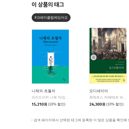
이 상품의 태그
#크레마클럽에있어요
니체의 초월자
오디세이아
프리드리히 니체 저/김철 편역
히읏
호메로스 저/페테르 파울 루벤스 그림/박문재 역
|
15,210
원
(10% 할인)
24,300
원
(10% 할인)
검색 페이지에서 선택된 태그에 등록된 더 많은 상품을 확인해 