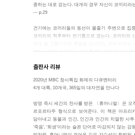
종하는 대로 걷는다. 대개의 경우 자신이 코끼리라는
--- p.29
건기에는 코끼리들의 동선이 물줄기 주변으로 집중된
코끼리의 척추부터 전기톱으로 끊는다. 코끼리의 
에게 덜 고통스러운 죽음을 선사하는 자비 따위는 
린다. 이유는 간단하다. 상아를 뿌리까지 꺼내기 위
--- p.57
출판사 리뷰
식용이나 상업적인 목적이 아니라 레저와 전시를 목적으로
2020년 MBC 창사특집 화제의 다큐멘터리
걸어놓기 위해 그 동물의 머리를 박제하여 만든 
4개 대륙, 10개국, 365일의 대자연을 만나다
의 국민 사자 세실(Cecil)이었다. 누구도 감탄
다. 그리고 누군가에게는 그만큼 탐나고 가치 있는,
방영 즉시 세간의 찬사를 받은 〈휴머니멀〉은 오
--- p.89
르포르타주 형식으로 보여준다. 이 책은 아프리카 
담아내고 동물과 인간, 인간과 인간의 치열한 사
태초의 인류에게 수렵 즉 사냥은 생존을 위해 가장
‘죽음’, ‘희생’이라는 슬픈 단어로 마감되지 않는 
급하는 게 가능해졌지만, 인간은 여전히 사냥을 멈추
말처럼, 휴머니멀이 걸어온 길은 감수성이 휘발된 시