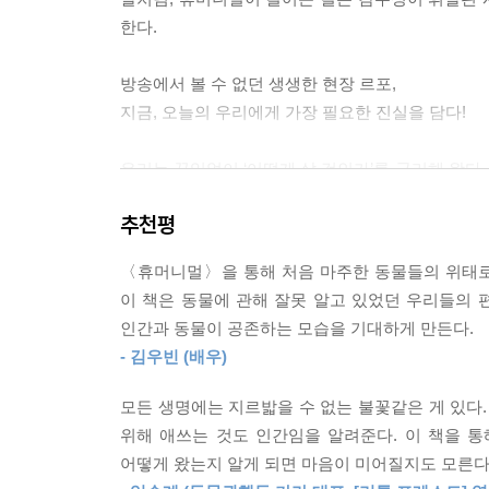
터들도 잘 알고 있다. 그래서일까. 헌터들은 자신
한다.
--- p.109
방송에서 볼 수 없던 생생한 현장 르포,
돌고래들은 본능적으로 죽음의 위기를 아는 듯했다.
지금, 오늘의 우리에게 가장 필요한 진실을 담다!
신세가 된다. 잠수부는 그물에 걸린 돌고래를 잡아
해서다. 심하게 저항하던 녀석은 보트 사이를 뚫고 
우리는 끊임없이 ‘어떻게 살 것인가’를 궁리해 왔다
로 뛰어올라 펄떡대기 시작했다. 어부들은 돌고래들
더불어 살 것인가.”를 고민해야 할 때라고 말한다.
‘자해’라고 주장했다.
추천평
인문학적 감상이 들어 있다. 야생동물인 코끼리는
--- p.163
하는지, 수족관 돌고래는 어디에서, 어떻게 왔으며 
〈휴머니멀〉을 통해 처음 마주한 동물들의 위태로
거칠고, 한편으로 섬세하게 그려낸 이 책은 ‘어떻게
페로제도 자치정부는 매년 여름 고래사냥을 허용해왔
이 책은 동물에 관해 잘못 알고 있었던 우리들의 
드랍(Grindadrap)’이라고 부른다. 이 기간 
인간과 동물이 공존하는 모습을 기대하게 만든다.
동물에게 우리는 어떤 존재였는가?
‘피의 축제’가 벌어지는 셈이다.
- 김우빈 (배우)
‘더불어 사는 삶’의 의미를 깨닫는 경험
--- p.172
모든 생명에는 지르밟을 수 없는 불꽃같은 게 있다.
제인 구달은 “야생동물에 대한 동정, 사랑, 존중의 
뉴햄프셔의 야생곰을 만나보고 난 뒤 더 마음에 걸렸
위해 애쓰는 것도 인간임을 알려준다. 이 책을 통
말한다. 아프리카, 미국, 일본 등 이 책에 나오는
0살이 되면 웅담을 얻기 위해 ‘합법적’인 죽임을 당
어떻게 왔는지 알게 되면 마음이 미어질지도 모른다. 
돌고래, 동물원의 곰과 사자. 그들은 모두 잔인한 