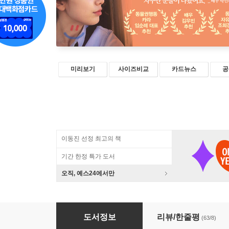
미리보기
사이즈비교
카드뉴스
공
이동진 선정 최고의 책
기간 한정 특가 도서
오직, 예스24에서만
휴머니멀
도서정보
리뷰/한줄평
(63/8)