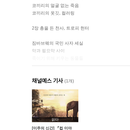
코끼리의 얼굴 없는 죽음
코끼리의 옷깃, 컬러링
2장 총을 든 천사, 트로피 헌터
짐바브웨의 국민 사자 세실
악과 필요악 사이
죽이기 위해 키우는 동물들
3장 전통의 이면, 피로 물드는 바다
채널예스 기사
(1개)
수족관 돌고래는 어디에서 왔을까
바다를 피로 물들이는 어떤 전통
더디지만 시작된 변화
4장 지배자 인간, 공존으로의 여정
읽다
[이주의 신간] 『컵 이야