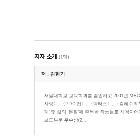
저자 소개
(1명)
저 :
김현기
서울대학교 교육학과를 졸업하고 2001년 MB
사랑〉, 〈PD수첩〉, 〈닥터스〉, 〈김혜수의
계’ 및 삶의 ‘본질’에 주목한 작품들로 시청자
보도부문 우수상(2...