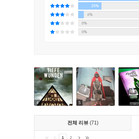
엠마는 자신을 나무라며 청바지를 뒤집었다. 그리고 
단서는 찾아내지 못한 채 시간만 흘러간다.
25%
만져졌다. 엠마는 그것을 꺼내 손바닥 위에 놓고 
6%
달아올랐다. 이마에선 진땀이 났고 심장이 오그라드는
한편, 유명 방송인 한나는 높은 시청률을 기록 
0%
청천벽력 같은 깨달음 속에서 그녀의 세계는 힘없이
다룬 것 때문에 출연자들의 강한 항의와 언론의 질
0%
있지 않았다.
오랫동안 자신의 심리상담을 맡아주었던 레오니로부
호기심을 억누르지 못한 한나는 그 ‘스토리’를 파고
--- pp.136~137
채 자신의 차 트렁크에서 발견된다.
강에서 발견된 소녀의 시체, ‘인어공주’ 사건에
동분서주하며 단서를 쫓는다. 그러나 얼마 지나지 
하나로 연결하는 인물이 나타나는데…….
가녀린 소녀의 처참한 시체와 함께 시작되는 이번 작
피아의 친구 엠마 등 여러 시점에서 전개되며 읽는
4
5
이야기의 요소들이 마지막에 톱니바퀴처럼 맞물리
열광하지 않을 수 없는 넬레 노이하우스 특유의 
전체 리뷰
(71)
보여주는 이야기 역시 하나하나 독립된 이야기로
방향으로 진행되었다는 사실을 알 수 있도록 치밀하
1
2