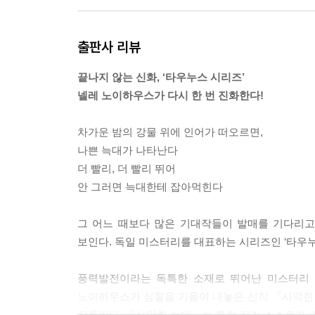
“맞아. 멍 자국과 열상이 아문 흔적이야.”
헤닝은 소녀의 손을 번갈아 가며 들고 자세히 들여
출판사 리뷰
“크뢰거.”
“왜?”
끝나지 않는 신화, ‘타우누스 시리즈’
“이 시체 뒤집어도 될까?”
넬레 노이하우스가 다시 한 번 진화한다!
“응.”
헤닝은 피아에게 손전등을 주고 장갑 낀 손으로 소
차가운 밤의 강물 위에 인어가 떠오르면,
“세상에! 이게 다 뭐야?”
나쁜 늑대가 나타난다
피아가 기겁해서 외쳤다. 등 아랫부분과 엉덩이가 완
더 빨리, 더 빨리 뛰어
“배의 스크루 때문에 난 상처야. 이 아이는 오늘 저
안 그러면 늑대한테 잡아먹힌다
거 같아. 강물에 떠내려 온 건지도 모르지.”
“그 말은 이 아이가 다른 학생들과 아무 상관이 없다
그 어느 때보다 많은 기대작들이 발매를 기다리고
피아가 자리에서 일어서며 말했다.
보인다. 독일 미스터리를 대표하는 시리즈인 ‘타우누
“난 법의학자일 뿐이야. 그걸 알아내는 건 당신 몫이지
--- pp.49~50
풍력발전이라는 독특한 소재로 뛰어난 미스터리 
노이하우스가 심혈을 기울여 내놓은 신작 『사악한 늑
아버지가 종이 가방을 탁자에 올려놓더니 다른 원피스
작품이다. 『사악한 늑대』는 특히 작가 스스로가 ‘