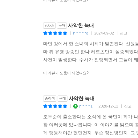
이 리뷰가 도움이 되었나요?
포기하지 않고 자신의 삶을 되찾는 인물이다. 한나
우리로서는 상상하기도 힘들 만큼 거대하고 깊다
놓아버리기도 한다. 그렇게 삶이 어둠 속으로 빠지나 
사악한 늑대
eBook
구매
i********g
2024-09-02
신고
시체와 사건, 그리고 범인과 해결이라는 미스
|
|
|
이야기하고 싶었던 것은 극복인지도 모른다. 그리
마인 강에서 한 소녀의 시체가 발견된다. 신원
극복하고 작가로서, 그리고 인간으로서 새롭게 태
마 뒤 유명 방송인 한나 헤르츠만이 실종되었다
사건이 발생한다. 수사가 진행되면서 그들이 왜
이 리뷰가 도움이 되었나요?
사악한 늑대
종이책
구매
j*******1
2020-12-12
신고
|
|
|
조두순이 출소한다는 소식에 온 국민이 화가 나
참 여러곳에 있나봅니다. 이 이야기를 읽으며 
게 행동해야만 했던건지. 무슨 정신병인지. 그 