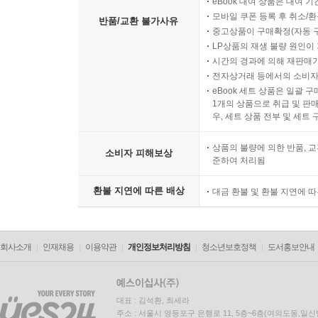
eBook 대여 상품은 대여 기
모바일 쿠폰 등록 후 취소/환
반품/교환 불가사유
중고상품이 구매확정(자동 
LP상품의 재생 불량 원인이 기
시간의 경과에 의해 재판매가
전자상거래 등에서의 소비자
eBook 세트 상품은 일괄 
1개의 상품으로 취급 및 판매
우, 세트 상품 전부 및 세트
상품의 불량에 의한 반품, 교
소비자 피해보상
준하여 처리됨
환불 지연에 따른 배상
대금 환불 및 환불 지연에 
회사소개
인재채용
이용약관
개인정보처리방침
청소년보호정책
도서홍보안내
대표 : 김석환, 최세라
주소 : 서울시 영등포구 은행로 11, 5층~6층(여의도동,일신