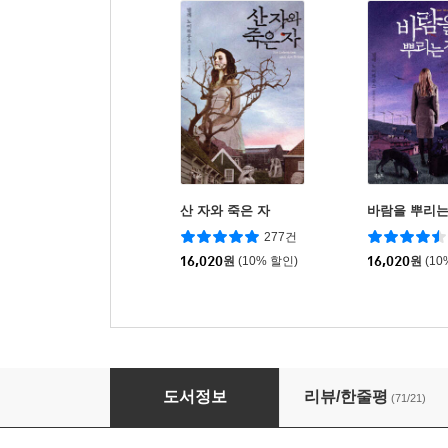
산 자와 죽은 자
바람을 뿌리는
277건
16,020
원
(10% 할인)
16,020
원
(10
사악한 늑대
도서정보
리뷰/한줄평
(71/21)