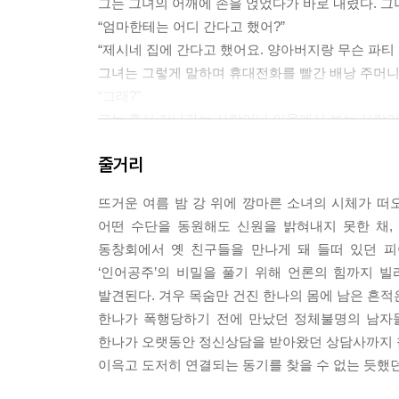
그는 그녀의 어깨에 손을 얹었다가 바로 내렸다. 그
“엄마한테는 어디 간다고 했어?”
“제시네 집에 간다고 했어요. 양아버지랑 무슨 파티
그녀는 그렇게 말하며 휴대전화를 빨간 배낭 주머니
“그래?”
그는 혹시 지나가는 사람이나 이웃에서 보는 사람이
“네가 좋아하는 아이스크림 사놨어. 어서 들어가자.”
줄거리
--- pp.6~7
뜨거운 여름 밤 강 위에 깡마른 소녀의 시체가 떠
피아는 감식반 직원들이 지나가도록 한 걸음 옆으로 
어떤 수단을 동원해도 신원을 밝혀내지 못한 채,
“이건 뭐 종잇장처럼 가볍군. 뼈하고 가죽만 있는 것 
동창회에서 옛 친구들을 만나게 돼 들떠 있던 
직원 하나가 말했다. 피아는 시체 옆에 쭈그리고 앉
‘인어공주’의 비밀을 풀기 위해 언론의 힘까지 
로 말려 올라가 허리께 뭉쳐 있었다. 조명이 아주 
발견된다. 겨우 목숨만 건진 한나의 몸에 남은 흔적
는 게 분명히 보였다.
한나가 폭행당하기 전에 만났던 정체불명의 남자들
“헤닝, 이거 멍 자국 아니야?”
한나가 오랫동안 정신상담을 받아왔던 상담사까지 
피아가 소녀의 배와 허벅지를 가리키며 물었다.
이윽고 도저히 연결되는 동기를 찾을 수 없는 듯했
“음, 그런 것 같은데.”
헤닝은 손전등으로 소녀의 몸을 비춰 보더니 이맛살