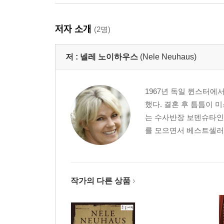
저자 소개
(2명)
저 :
넬레 노이하우스
(Nele Neuhaus)
1967년 독일 뮌스터에
했다. 결혼 후 틈틈이 
는 수사반장 보덴슈타인
를 모으면서 베스트셀러 
작가의 다른 상품