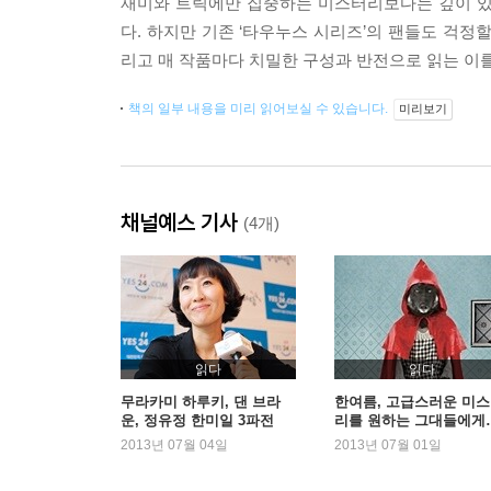
재미와 트릭에만 집중하는 미스터리보다는 깊이 있
다. 하지만 기존 ‘타우누스 시리즈’의 팬들도 걱정
리고 매 작품마다 치밀한 구성과 반전으로 읽는 이
책의 일부 내용을 미리 읽어보실 수 있습니다.
미리보기
채널예스 기사
(4개)
읽다
읽다
무라카미 하루키, 댄 브라
한여름, 고급스러운 미
운, 정유정 한미일 3파전
리를 원하는 그대들에게
2013년 07월 04일
2013년 07월 01일