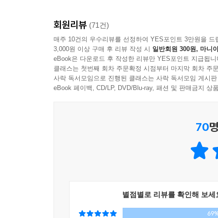
크 스타킹을 입혀주었다. 삼촌이 허리에 붙어 있는 
시리즈 중에서 가장 방대한 분량의 작품이기도 
말 어찌나 우습던지!
회원리뷰
접근하면 자극적으로만 보이기 쉬운 아동학대를 
(71건)
그런데 그 원피스는 정말 예뻤다. 빨간색 공주 드레
만들어냈던 넬레 노이하우스가 이번에는 아동학대라
매주 10건의 우수리뷰를 선정하여 YES포인트 3만원을 드
그녀는 거울을 보며 뿌듯한 표정을 지었다. 아버지도
3,000원 이상 구매 후 리뷰 작성 시
일반회원 300원, 마니아
결과물이 어땠는지에 대한 대답은 작년 이 작품이 처
혼식 행진을 하는 것 같았다. 리하르트 삼촌이 먼저
eBook은 다운로드 후 작성한 리뷰만 YES포인트 지급됩니
클래스는 첫번째 회차 주문확정 시점부터 마지막 회차 주문
침대가 있는 것이 아닌가!
『사악한 늑대』에서는 작가로서 새로운 도약을 시
사락 독서모임으로 진행된 클래스는 사락 독서모임 게시판
“여기서 무슨 놀이 할 거예요?”
미스터리보다는 깊이 있고 고급스러운 미스터리를 
eBook 페이백, CD/LP, DVD/Blu-ray, 패션 및 판매금
“아주 재미있는 놀이를 할 거야. 옷도 갈아입을 거고
시리즈’의 팬들도 걱정할 필요는 없다. 지금까지
그녀는 고개를 끄덕였다. 아버지가 나간 뒤 그녀는 
구성과 반전으로 읽는 이를 감탄하게 하는 타우누스
것을 떠올렸다. 그때 갑자기 문이 열리고 늑대가 
70
명
분장을 한 아버지였다. 아버지와 이런 비밀 놀이를 
정체불명의 소녀, 그리고 다가오는 위협
없다는 거였다. 그건 정말 슬픈 일이었다.
--- pp.71~72
크리스토프와의 행복한 미래를 꿈꾸던 피아, 그리
이제 단순한 동료라기보다는 마치 오래된 부부처럼 
엠마는 시간이 지나면 달라질 것이라고 믿었다. 
어느 뜨거운 여름날, 모처럼 친구들과의 동창 모임
별점별로 리뷰를 확인해 보세
않았다. 그리고 시댁에서 살게 된 뒤로는 더욱 알 수
발견됐다는 것이다. 강을 지나는 배의 스크루 때문
“아, 내가 생각이 너무 많은 거야. 원래 그런 사람인걸,
69
지문으로도 치아로도 신원을 밝혀낼 수 없는 소녀