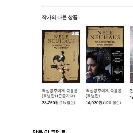
작가의 다른 상품
백설공주에게 죽음을
백설공주에게 죽음을
잔
(특별판) (큰글자책)
(특별판)
1
23,750
원
(5% 할인)
16,020
원
(10% 할인)
만든 이 코멘트