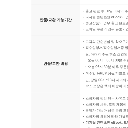
출고 완료 후 10일 이내의 
디지털 콘텐츠인 eBook의 
반품/교환 가능기간
중고상품의 경우 출고 완료일
모바일 쿠폰의 경우 유효기간(
고객의 단순변심 및 착오구
직수입양서/직수입일서중 일
단, 아래의 주문/취소 조건인
오늘 00시 ~ 06시 30분 
반품/교환 비용
오늘 06시 30분 이후 주문
직수입 음반/영상물/기프트 
단, 당일 00시~13시 사이
박스 포장은 택배 배송이 가
소비자의 책임 있는 사유로 
소비자의 사용, 포장 개봉에 
복제가 가능한 상품 등의 포장을 
소비자의 요청에 따라 개별
디지털 컨텐츠인 eBook, 