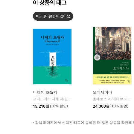
이 상품의 태그
#크레마클럽에있어요
니체의 초월자
오디세이아
프리드리히 니체 저/김철 편역
히읏
호메로스 저/페테르 파울 루벤스 그림/박문재 역
|
15,210
원
(10% 할인)
24,300
원
(10% 할인)
검색 페이지에서 선택된 태그에 등록된 더 많은 상품을 확인해 