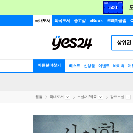
국내도서
외국도서
중고샵
eBook
크레마클럽
C
빠른분야찾기
베스트
신상품
이벤트
바이백
매
웰컴
국내도서
소설/시/희곡
장르소설