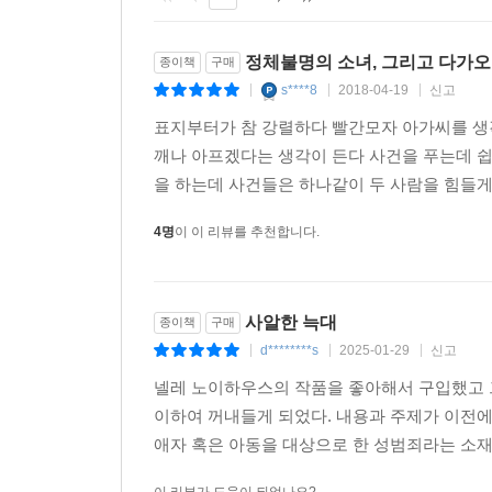
『사악한 늑대』에서 주목해야 할 부분은 또 있다
정체불명의 소녀, 그리고 다가오
종이책
구매
평범한 주부로 살 수 없게 된 넬레 노이하우스 개인
s****8
2018-04-19
신고
|
|
|
쓰게 된 작가로서의 삶. 자신에게 찾아온 이런 
표지부터가 참 강렬하다 빨간모자 아가씨를 생
노이하우스의 시선을 따라 더욱 넓고 깊어진 타우누
깨나 아프겠다는 생각이 든다 사건을 푸는데 
새로운 작품이 나올 때마다 늘 발전하는 모습을 
을 하는데 사건들은 하나같이 두 사람을 힘들게
도약으로 기억되는 작품이 되지 않을까 싶다.
4명
이 이 리뷰를 추천합니다.
비극이 있기에 진화할 수 있다
매 작품마다 마치 실제 인물을 보고 쓴 듯한 사실적
사알한 늑대
종이책
구매
살고 있는 게 아닌가 하는 느낌을 줄 정도의 인물 
d********s
2025-01-29
신고
|
|
|
작품을 통틀어 특히 돋보이는 인물은 겉으로 보기
넬레 노이하우스의 작품을 좋아해서 구입했고 그 
자신의 삶을 스스로 개척하는 삶을 살다가 결혼과 
이하여 꺼내들게 되었다. 내용과 주제가 이전에
듯하면서도 비슷한 구석을 가지고 있는 두 여인이
애자 혹은 아동을 대상으로 한 성범죄라는 소재
감동을 가져다준다. 그리고 이름을 밝힐 수 없는 