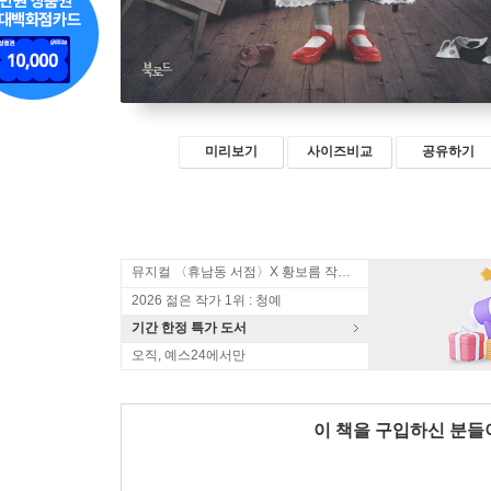
미리보기
사이즈비교
공유하기
뮤지컬 〈휴남동 서점〉X 황보름 작가 북토크
2026 젊은 작가 1위 : 청예
기간 한정 특가 도서
오직, 예스24에서만
이 책을 구입하신 분