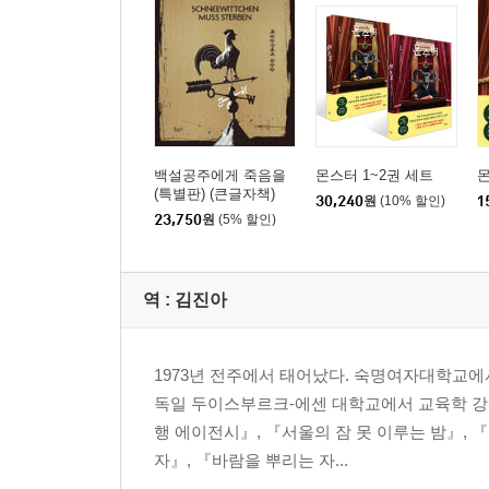
백설공주에게 죽음을
몬스터 1~2권 세트
몬
(특별판) (큰글자책)
30,240
원
(10% 할인)
1
23,750
원
(5% 할인)
역 :
김진아
1973년 전주에서 태어났다. 숙명여자대학교에
독일 두이스부르크-에센 대학교에서 교육학 강
행 에이전시』, 『서울의 잠 못 이루는 밤』, 
자』, 『바람을 뿌리는 자...