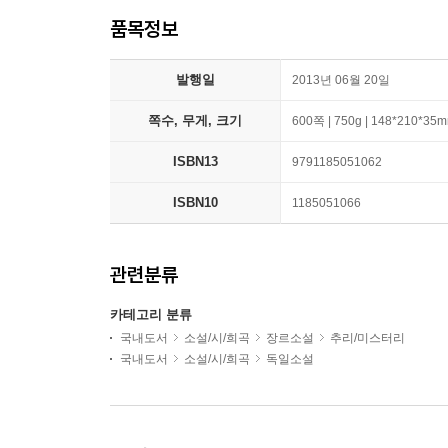
품목정보
발행일
2013년 06월 20일
쪽수, 무게, 크기
600쪽 | 750g | 148*210*35
ISBN13
9791185051062
ISBN10
1185051066
관련분류
카테고리 분류
국내도서
소설/시/희곡
장르소설
추리/미스터리
국내도서
소설/시/희곡
독일소설