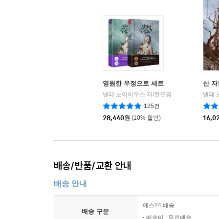
영원한 우정으로 세트
산 자
넬레 노이하우스 저/전은경 역
북로드
|
125건
28,440
원
(10% 할인)
16,0
배송/반품/교환 안내
배송 안내
예스24 배송
배송 구분
배송비 : 무료배송