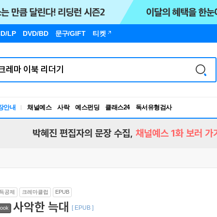
D/LP
DVD/BD
문구
/GIFT
티켓
장안내
채널예스
사락
예스펀딩
클래스24
독서유형검사
RBTI Lab
독서유형검사
박혜진 편집자의 문장 수집,
채널예스 1화 보러 가
득공제
크레마클럽
EPUB
사악한 늑대
[ EPUB ]
ook