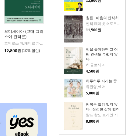
13,900
원
월든 : 마음의 안식처
헨리 데이빗 소로우 저/최주언 역/이지연 그림
11,500
원
오디세이아 (고대 그리
스어 완역본)
k)
호메로스 저/페테르 파울 루벤스 그림/박문재 역
현대지성
|
책을 좋아하면 그 어
19,800
원
(10% 할인)
떤 인생도 부럽지 않
다
AI 글로사 저
4,500
원
하루하루 자라는 중
류원영,AI 저
5,000
원
행복은 멀리 있지 않
다 : 진정한 삶의 법칙
랄프 왈도 트라인 저
8,800
원