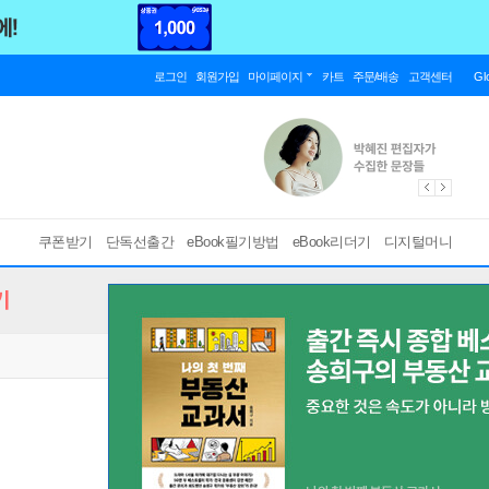
로그인
회원가입
마이페이지
카트
주문/배송
고객센터
Gl
쿠폰받기
단독선출간
eBook필기방법
eBook리더기
디지털머니
기