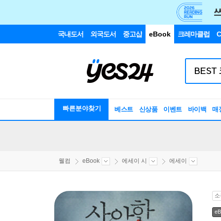
국내도서
외국도서
중고샵
eBook
크레마클럽
C
빠른분야찾기
베스트
신상품
이벤트
바이백
매
웰컴
eBook
에세이 시
에세이
소
eB