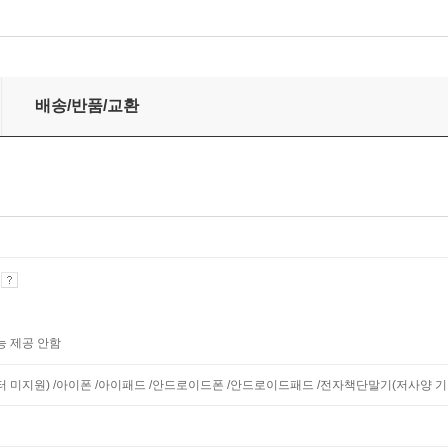
배송/반품/교환
기
능 제공 안함
모니터 미지원) /아이폰 /아이패드 /안드로이드폰 /안드로이드패드 /전자책단말기(저사양 기