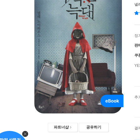
넬
정
판
쿠
Y
추
파트너샵
공유하기
결