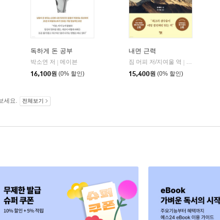
독하게 돈 공부
내면 근력
자음과모음
박소연 저
메이븐
짐 머피 저/지여울 역
윌북(willboo
|
|
|
16,100
원
(0% 할인)
15,400
원
(0% 할인)
보세요.
전체보기