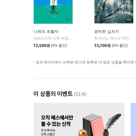
니체의 초월자
공허한 십자가
프리드리히 니체 저/김철 편역
히읏
히가시노 게이고 저/이선희 역
|
12,500
원
(0% 할인)
13,700
원
(0% 할인)
검색 페이지에서 선택된 태그에 등록된 더 많은 상품을 확인해 
이 상품의 이벤트
(11개)