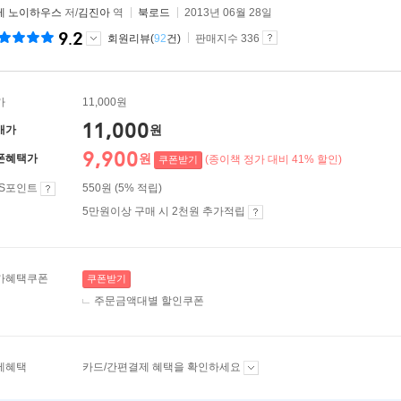
레 노이하우스
저/
김진아
역
북로드
2013년 06월 28일
9.2
회원리뷰(
92
건)
판매지수 336
가
11,000원
11,000
원
매가
9,900
원
폰혜택가
(종이책 정가 대비 41% 할인)
쿠폰받기
ES포인트
550원 (5% 적립)
5만원이상 구매 시 2천원 추가적립
가혜택쿠폰
쿠폰받기
주문금액대별 할인쿠폰
제혜택
카드/간편결제 혜택을 확인하세요