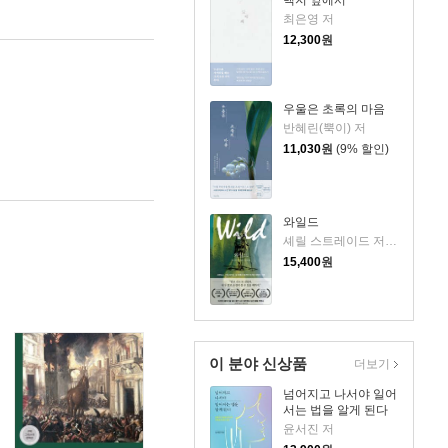
최은영 저
12,300
원
우울은 초록의 마음
반혜린(뿍이) 저
11,030
원
(9% 할인)
와일드
셰릴 스트레이드 저/우진하 역
15,400
원
이 분야 신상품
더보기
넘어지고 나서야 일어
서는 법을 알게 된다
윤서진 저