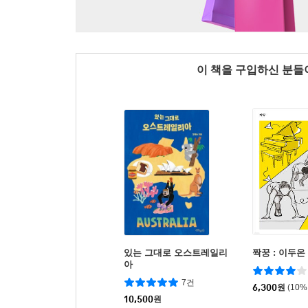
이 책을 구입하신 분
있는 그대로 오스트레일리
짝꿍 : 이두온
아
7건
6,300
원
(10%
10,500
원