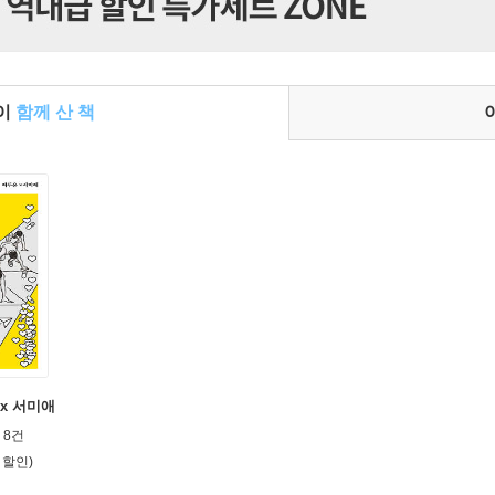
들이
함께 산 책
 x 서미애
8건
 할인)