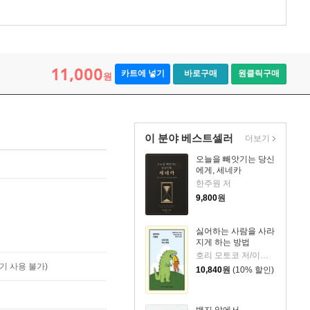
11,000
카트에 넣기
바로구매
원클릭구매
원
이 분야 베스트셀러
더보기
오늘을 빼앗기는 당신
에게, 세네카
한주원 저
9,800
원
싫어하는 사람을 사라
지게 하는 방법
호리 모토코 저/이은혜 역
기 사용 불가)
10,840
원
(10% 할인)
백지 앞에서