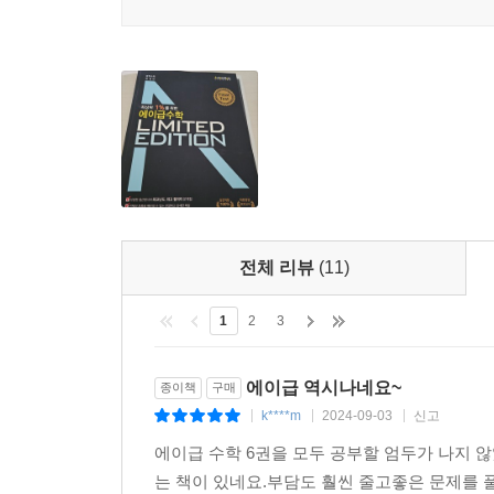
전체 리뷰
(11)
1
2
3
에이급 역시나네요~
종이책
구매
k****m
2024-09-03
신고
|
|
|
에이급 수학 6권을 모두 공부할 엄두가 나지
는 책이 있네요.부담도 훨씬 줄고좋은 문제를 