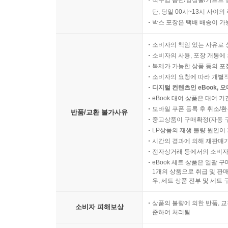
직수입 음반/영상물/기프트 
단, 당일 00시~13시 사이
박스 포장은 택배 배송이 가
소비자의 책임 있는 사유로 
소비자의 사용, 포장 개봉에 
복제가 가능한 상품 등의 포장을 
소비자의 요청에 따라 개별
디지털 컨텐츠인 eBook, 
eBook 대여 상품은 대여 기
모바일 쿠폰 등록 후 취소/환
반품/교환 불가사유
중고상품이 구매확정(자동 
LP상품의 재생 불량 원인이 기
시간의 경과에 의해 재판매가
전자상거래 등에서의 소비자
eBook 세트 상품은 일괄 
1개의 상품으로 취급 및 판매
우, 세트 상품 전부 및 세트
상품의 불량에 의한 반품, 교
소비자 피해보상
준하여 처리됨