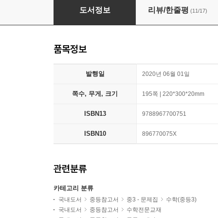
에이급 수학 리미티드 에디션 파이널 테스트 (20
도서정보
리뷰/한줄평
(11/17)
품목정보
발행일
2020년 06월 01일
쪽수, 무게, 크기
195쪽 | 220*300*20mm
ISBN13
9788967700751
ISBN10
896770075X
관련분류
카테고리 분류
국내도서
중등참고서
중3 - 문제집
수학(중등3)
국내도서
중등참고서
수학전문교재