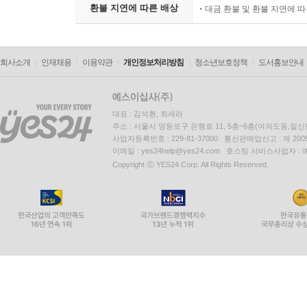
환불 지연에 따른 배상
대금 환불 및 환불 지연에 
회사소개
인재채용
이용약관
개인정보처리방침
청소년보호정책
도서홍보안내
대표 : 김석환, 최세라
주소 : 서울시 영등포구 은행로 11, 5층~6층(여의도동,일신
사업자등록번호 : 229-81-37000 통신판매업신고 : 제 200
이메일 : yes24help@yes24.com 호스팅 서비스사업자 :
Copyright ⓒ YES24 Corp. All Rights Reserved.