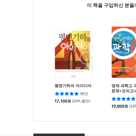
이 책을 구입하신 분
평면기하의 아이디어
영재·과학고 
문제+모의고
58건
17,100
원
(10% 할인)
19,800
원
(10