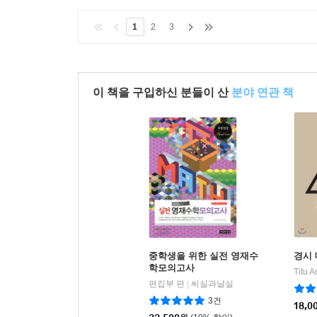
1
2
3
이 책을 구입하신 분들이 산
분야 연관 책
중학생을 위한 실전 영재수
경시
학모의고사
편집부 편
씨실과날실
|
3건
18,0