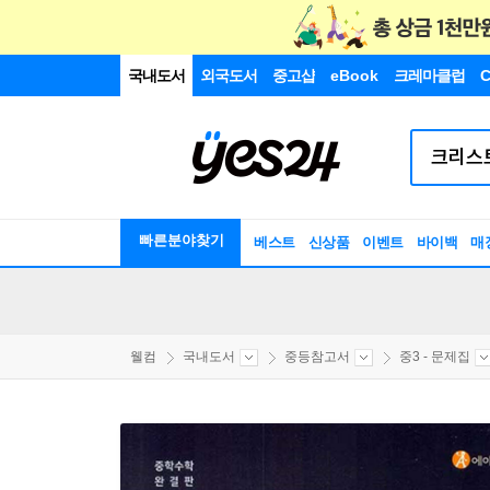
국내도서
외국도서
중고샵
eBook
크레마클럽
C
빠른분야찾기
베스트
신상품
이벤트
바이백
매
웰컴
국내도서
중등참고서
중3 - 문제집