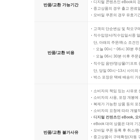
디지털 콘텐츠인 eBook의 
반품/교환 가능기간
중고상품의 경우 출고 완료일
모바일 쿠폰의 경우 유효기간(
고객의 단순변심 및 착오구
직수입양서/직수입일서중 일
단, 아래의 주문/취소 조건인
오늘 00시 ~ 06시 30분 
반품/교환 비용
오늘 06시 30분 이후 주문
직수입 음반/영상물/기프트 
단, 당일 00시~13시 사이
박스 포장은 택배 배송이 가
소비자의 책임 있는 사유로 
소비자의 사용, 포장 개봉에 
복제가 가능한 상품 등의 포장을 
소비자의 요청에 따라 개별
디지털 컨텐츠인 eBook, 
eBook 대여 상품은 대여 기
모바일 쿠폰 등록 후 취소/환
반품/교환 불가사유
중고상품이 구매확정(자동 