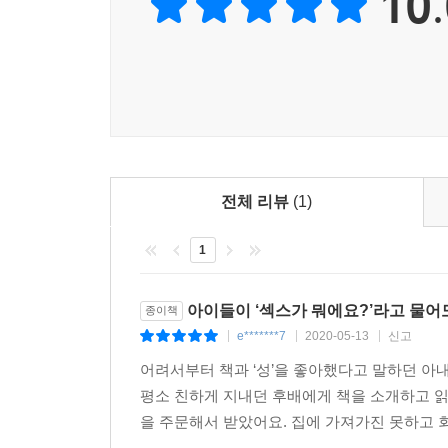
10.
현장에서 만나는 학부모(대부분 엄마)들은 나와 
훌륭한 성교육 강사가 될 능력이 있다. 다만 언어
사람들이 스스로 성에 대해 생각하고 부족한 정보를
있도록 말이다. - 심에스더
자연스럽고 솔직한 성 이야기는 왜 중요할까? 왜 
일이다. 두 저자는 서로를 존중하는 애정 표현을 배
사랑과 폭력을 구분하고, 좋은 섹스와 좋은 경험을
전체 리뷰
(1)
거의 모든 것을 담고 있다.
1
아이들이 ‘섹스가 뭐에요?’라고 물
종이책
e*******7
2020-05-13
신고
|
|
|
어려서부터 책과 ‘성’을 좋아했다고 말하던 아내가
평소 친하게 지내던 후배에게 책을 소개하고 읽
을 주문해서 받았어요. 집에 가져가진 못하고 회