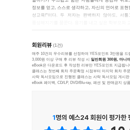
정보를 얻고, 스스로 생각하고, 자신의 언어로 표현
성교육!”이다. 두 저자는 완벽하지 않아도, 서
풍성해지기를 꿈꾼다. 용기를 내고 싶은 학부모와 교
“성에는 다양한 표현과 방식이 있어요. 야하고
회원리뷰
우리가 표현할 수 있는 여러 감정과 느낌이 존재해
(1건)
성을 제대로 알고 누릴 수 있다면 얼마나 좋을까
매주 10건의 우수리뷰를 선정하여 YES포인트 3만원을 드
3,000원 이상 구매 후 리뷰 작성 시
일반회원 300원, 마니아
그동안 성을 너무 납작하게만 봐왔는지도 모르겠어요.
eBook은 다운로드 후 작성한 리뷰만 YES포인트 지급됩니
110쪽)
클래스는 첫번째 회차 주문확정 시점부터 마지막 회차 주문
사락 독서모임으로 진행된 클래스는 사락 독서모임 게시판
‘나의 언어’로 묻고 답하는 자유로운 성 이야기
eBook 페이백, CD/LP, DVD/Blu-ray, 패션 및 판매금
납작해진 성을 입체적으로!
내가 성 이야기를 어려워할 때마다 ‘아이들의 관
용기와 위로가 되어주었다. 모든 것을 정확하게
1
명의 예스24 회원이 평가한
아이들의 마음을 읽으려는 노력에서부터 시작한다는 