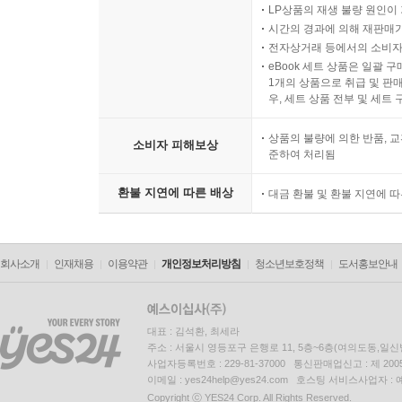
LP상품의 재생 불량 원인이 기
시간의 경과에 의해 재판매가
전자상거래 등에서의 소비자
eBook 세트 상품은 일괄 
1개의 상품으로 취급 및 판매
우, 세트 상품 전부 및 세트
상품의 불량에 의한 반품, 교
소비자 피해보상
준하여 처리됨
환불 지연에 따른 배상
대금 환불 및 환불 지연에 
회사소개
인재채용
이용약관
개인정보처리방침
청소년보호정책
도서홍보안내
대표 : 김석환, 최세라
주소 : 서울시 영등포구 은행로 11, 5층~6층(여의도동,일신
사업자등록번호 : 229-81-37000 통신판매업신고 : 제 200
이메일 : yes24help@yes24.com 호스팅 서비스사업자 :
Copyright ⓒ YES24 Corp. All Rights Reserved.