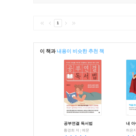
1
이 책과
내용이 비슷한 추천 책
공부연결 독서법
내 아
황경희 저
예문
허은지
|