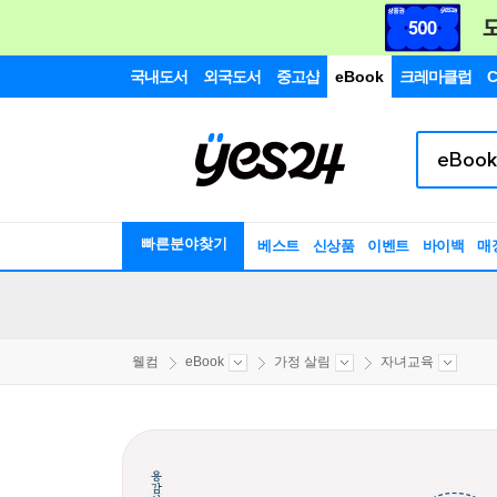
국내도서
외국도서
중고샵
eBook
크레마클럽
C
빠른분야찾기
베스트
신상품
이벤트
바이백
매
웰컴
eBook
가정 살림
자녀교육