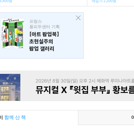
8,400원
매입가 2,200원
프랑스
퐁피두센터 기획
[아트 팝업북]
초현실주의
팝업 갤러리
들이
함께 산 책