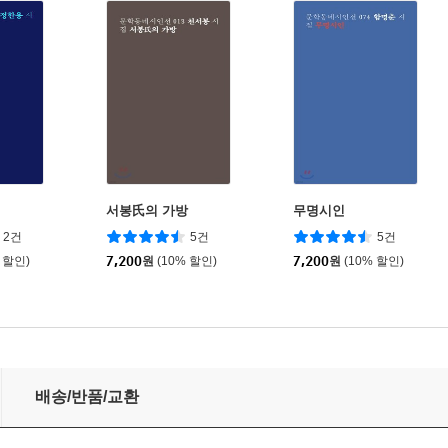
생
서봉氏의 가방
무명시인
2건
5건
5건
 할인)
7,200
원
(10% 할인)
7,200
원
(10% 할인)
배송/반품/교환