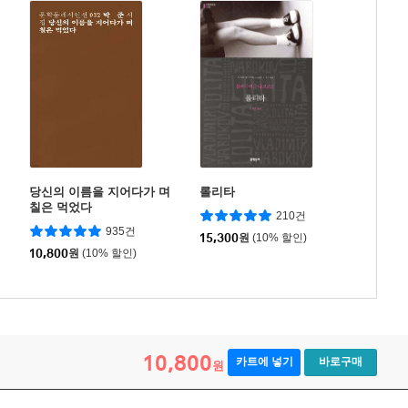
당신의 이름을 지어다가 며
롤리타
칠은 먹었다
210건
935건
15,300
원
(10% 할인)
10,800
원
(10% 할인)
10,800
카트에 넣기
바로구매
원