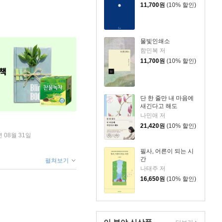
11,700
원
(10% 할인)
물빛인쇄소
함민복 저
11,700
원
(10% 할인)
단 한 줄만 내 마음에
새긴다고 해도
나민애 저
21,420
원
(10% 할인)
년 08월 31일
필사, 어른이 되는 시
간
펼쳐보기
나태주 저
16,650
원
(10% 할인)