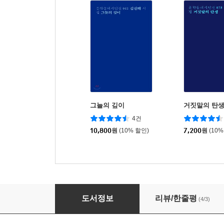
그늘의 깊이
거짓말의 탄
4건
10,800
원
(10% 할인)
7,200
원
(10%
쓸모없는 노력의 박물관
도서정보
리뷰/한줄평
(4/3)