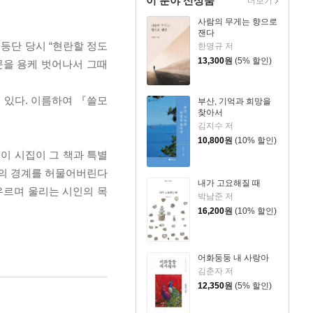
이 분야 신상품
더보기
사람의 무게는 향으로
잰다
 등단 당시 “현란할 정도
한명규 저
13,300
원
(5% 할인)
문을 용케 벗어나서 그때
어 있다. 이름하여 『쓸모
부산, 기억과 희망을
찾아서
김지수 저
10,800
원
(10% 할인)
이 시집이 그 책과 특별
상의 경계를 허물어버린다
내가 고요해질 때
우르며 울리는 시인의 목
박남준 저
16,200
원
(10% 할인)
어화둥둥 내 사랑아
김춘자 저
12,350
원
(5% 할인)