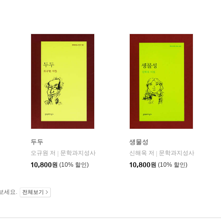
두두
생물성
오규원 저
문학과지성사
신해욱 저
문학과지성사
|
|
10,800
원
(10% 할인)
10,800
원
(10% 할인)
보세요.
전체보기