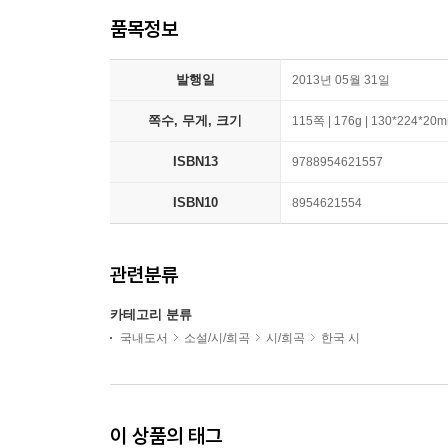
품목정보
발행일
2013년 05월 31일
쪽수, 무게, 크기
115쪽 | 176g | 130*224*20
ISBN13
9788954621557
ISBN10
8954621554
관련분류
카테고리 분류
국내도서
소설/시/희곡
시/희곡
한국 시
이 상품의 태그