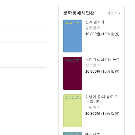
문학동네시인선
더보기
반려 별자리
정끝별 저
10,800
원
(10% 할인)
우리가 소실되는 풍경
장석원 저
10,800
원
(10% 할인)
이별이 올 때 봄도 오
는 겁니다
이원하 저
10,800
원
(10% 할인)
메신저 백