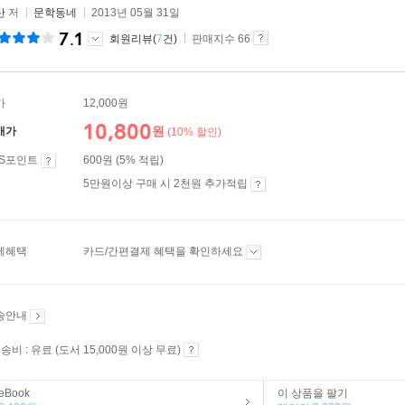
산
저
문학동네
2013년 05월 31일
7.1
회원리뷰(
7
건)
판매지수 66
가
12,000원
10,800
원
매가
(10% 할인)
ES포인트
600원 (5% 적립)
5만원이상 구매 시 2천원 추가적립
제혜택
카드/간편결제 혜택을 확인하세요
송안내
송비 : 유료 (도서 15,000원 이상 무료)
eBook
이 상품을 팔기