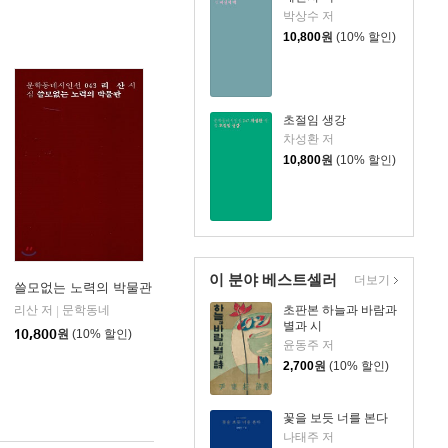
박상수 저
10,800
원
(10% 할인)
초절임 생강
차성환 저
10,800
원
(10% 할인)
이 분야 베스트셀러
더보기
쓸모없는 노력의 박물관
리산 저
문학동네
초판본 하늘과 바람과
|
별과 시
10,800
원
(10% 할인)
윤동주 저
2,700
원
(10% 할인)
꽃을 보듯 너를 본다
나태주 저