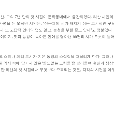
산. 그의 7년 만의 첫 시집이 문학동네에서 출간되었다. 리산 시인의
사평을 쓴 오탁번 시인은, “산문체의 시가 빠지기 쉬운 고시적인 구
 또 고답적 언어의 멋도 알고, 능청을 부릴 줄도 안다”고 덧붙였다.
 이미지, 멋과 능청이 녹아든 언어를 담아낸 55편의 시가 오롯이 들
스티나 페리 로시가 지은 동명의 소설집을 떠올리게 한다. 그러나 
된 역사 속에 담기지 않은 ‘쓸모없는 노력들’을 불러들여 현실과 상
지만 리산의 첫 시집에서 무엇보다 주목되는 것은, 각각의 시편을 아