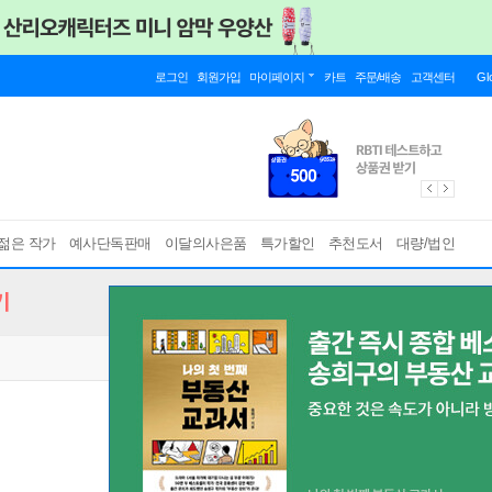
로그인
회원가입
마이페이지
카트
주문/배송
고객센터
Gl
젊은 작가
예사단독판매
이달의사은품
특가할인
추천도서
대량/법인
기