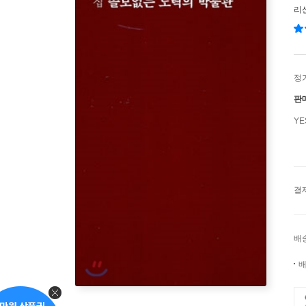
리
정
판
Y
결
배
배