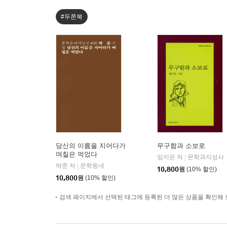
#두쫀북
당신의 이름을 지어다가
무구함과 소보로
며칠은 먹었다
임지은 저
문학과지성사
|
박준 저
문학동네
|
10,800
원
(10% 할인)
10,800
원
(10% 할인)
검색 페이지에서 선택된 태그에 등록된 더 많은 상품을 확인해 