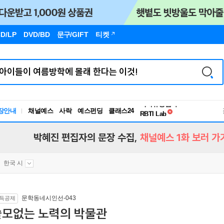
D/LP
DVD/BD
문구
/GIFT
티켓
독서유형검사
장안내
채널예스
사락
예스펀딩
클래스24
RBTI Lab
독서유형검사
박혜진 편집자의 문장 수집,
채널예스 1화 보러 가
한국 시
문학동네시인선-043
득공제
쓸모없는 노력의 박물관