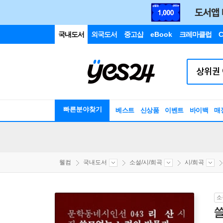
국내도서
외국도서
중고샵
eBook
크레마클럽
C
빠른분야찾기
베스트
신상품
이벤트
바이백
매
웰컴
국내도서
소설/시/희곡
시/희곡
소