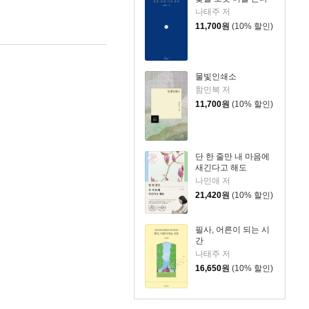
나태주 저
11,700
원
(10% 할인)
물빛인쇄소
함민복 저
11,700
원
(10% 할인)
단 한 줄만 내 마음에
새긴다고 해도
나민애 저
21,420
원
(10% 할인)
필사, 어른이 되는 시
간
나태주 저
16,650
원
(10% 할인)