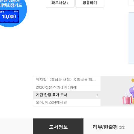
파트너샵
공유하기
뮤지컬 〈휴남동 서점〉X 황보름 작가 북토크
2026 젊은 작가 1위 : 청예
기간 한정 특가 도서
오직, 예스24에서만
서봉氏의 가방
도서정보
리뷰/한줄평
(3/2)