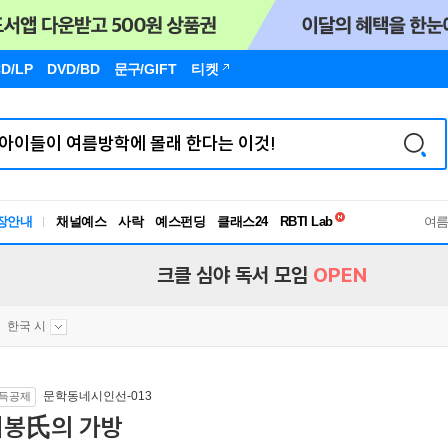
D/LP
DVD/BD
문구
/GIFT
티켓
독서유형검사
장안내
채널예스
사락
예스펀딩
클래스24
RBTI Lab
여
독서유형검사
크클 심야 독서 모임
OPEN
한국 시
문학동네시인선-013
득공제
서봉氏의 가방