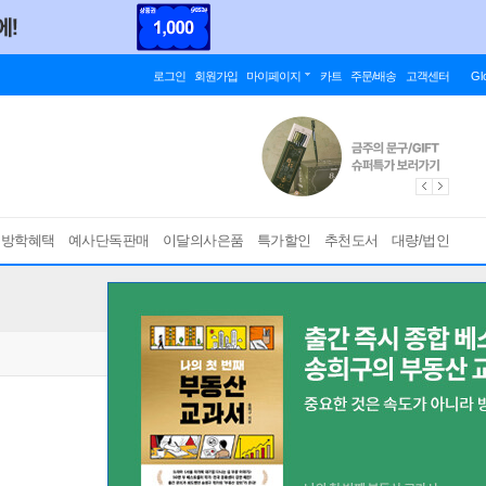
로그인
회원가입
마이페이지
카트
주문/배송
고객센터
Gl
름방학혜택
예사단독판매
이달의사은품
특가할인
추천도서
대량/법인