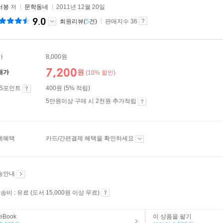
서봉
저
문학동네
2011년 12월 20일
9.0
회원리뷰(
5
건)
판매지수 36
가
8,000원
7,200
원
매가
(10% 할인)
ES포인트
400원 (5% 적립)
5만원이상 구매 시 2천원 추가적립
제혜택
카드/간편결제 혜택을 확인하세요
송안내
송비 : 유료 (도서 15,000원 이상 무료)
eBook
이 상품을 팔기