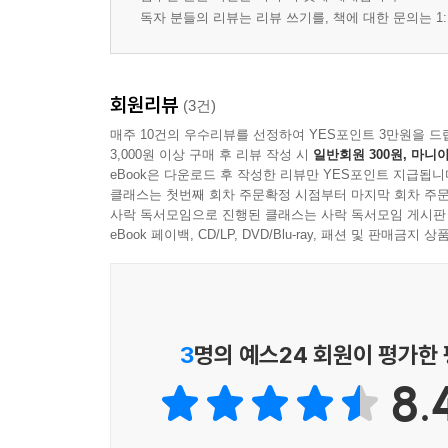
한아름
독자 분들의 리뷰는 리뷰 쓰기를, 책에 대한 문의는 1:
해마(海馬)를 읽다
Snake Paths
변신, 1998년
회원리뷰
(3건)
플라스틱 나방
매주 10건의 우수리뷰를 선정하여 YES포인트 3만원을 드
독일공작연맹?동기들에게
3,000원 이상 구매 후 리뷰 작성 시
일반회원 300원, 마니아
행성 관측
eBook은 다운로드 후 작성한 리뷰만 YES포인트 지급됩니
클래스는 첫번째 회차 주문확정 시점부터 마지막 회차 주문
서봉씨의 가방
사락 독서모임으로 진행된 클래스는 사락 독서모임 게시판
eBook 페이백, CD/LP, DVD/Blu-ray, 패션 및 판매금
3부 바람은 순결하지 못했네
고갈비 굽는 저녁
처서(處暑)라는 말의 내부
상강(霜降) 가자
3
명의 예스24 회원이 평가한
김장하는 법
청량리 만(灣)
8.
갈라파고스, 서울
밀물라면