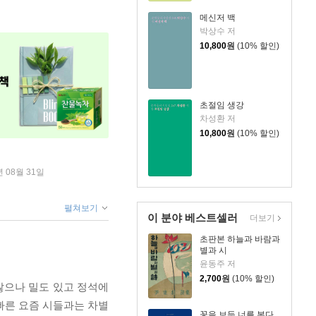
메신저 백
박상수 저
10,800
원
(10% 할인)
초절임 생강
차성환 저
10,800
원
(10% 할인)
년 08월 31일
펼쳐보기
이 분야 베스트셀러
더보기
초판본 하늘과 바람과
별과 시
윤동주 저
2,700
원
(10% 할인)
 않으나 밀도 있고 정석에
빠른 요즘 시들과는 차별
꽃을 보듯 너를 본다