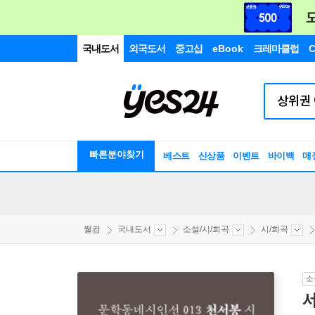
국내도서
외국도서
중고샵
eBook
크레마클럽
C
빠른분야찾기
베스트
신상품
이벤트
바이백
매
웰컴
국내도서
소설/시/희곡
시/희곡
소