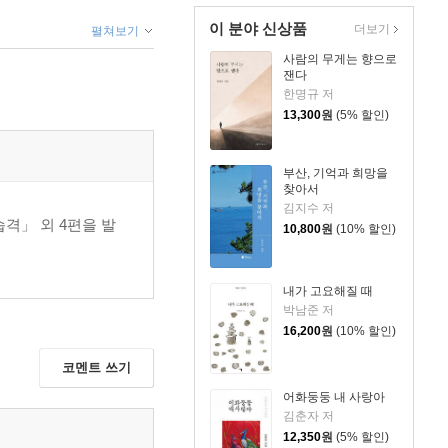
이 분야 신상품
더보기
펼쳐보기
사람의 무게는 향으로
잰다
한명규 저
13,300
원
(5% 할인)
부산, 기억과 희망을
찾아서
김지수 저
격」 외 4편을 발
10,800
원
(10% 할인)
내가 고요해질 때
박남준 저
16,200
원
(10% 할인)
코멘트 쓰기
어화둥둥 내 사랑아
김춘자 저
12,350
원
(5% 할인)