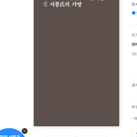
천
정
판
Y
결
배
배