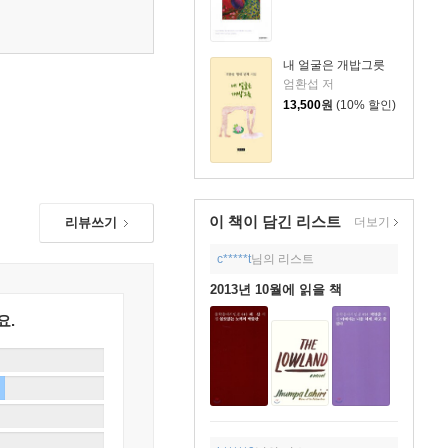
내 얼굴은 개밥그릇
엄환섭 저
13,500
원
(10% 할인)
이 책이 담긴
리스트
더보기
리뷰쓰기
c*****t
님의 리스트
2013년 10월에 읽을 책
요.