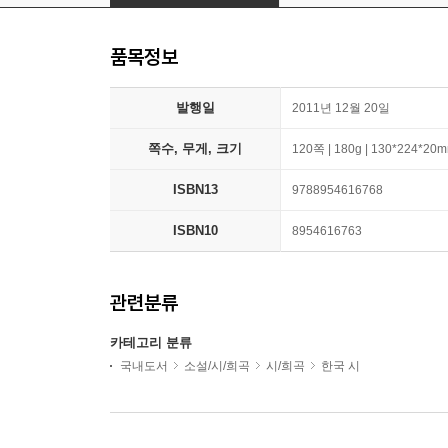
품목정보
발행일
2011년 12월 20일
쪽수, 무게, 크기
120쪽 | 180g | 130*224*20
ISBN13
9788954616768
ISBN10
8954616763
관련분류
카테고리 분류
국내도서
소설/시/희곡
시/희곡
한국 시