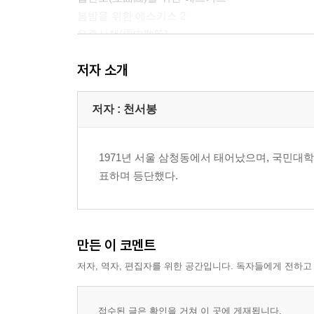
봄밤을 위한 에스키스 2
우중산책(雨中散策)
나무에게 묻다
저자 소개
불심검문(不審檢問)
폭설
청동 기마상
저자 : 천서봉
병상일기
1971년 서울 삼청동에서 태어났으며, 국민대학
2부 너무 많은 하늘이 스쳐 지나갔다
표하며 등단했다.
그리운 습격
구름 편력
1659년, 고라니 혹은 사슴
종합사회복지관
만든 이 코멘트
사랑에 관한 짧은 몸살
저자, 역자, 편집자를 위한 공간입니다. 독자들에게 전하고
문고판 하이틴 로맨스?주원에게
액자 소설
이중섭
접수된 글은 확인을 거쳐 이 곳에 게재됩니다.