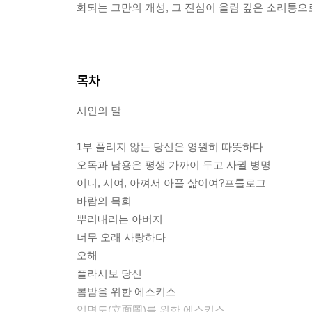
화되는 그만의 개성, 그 진심이 울림 깊은 소리통으
목차
시인의 말
1부 풀리지 않는 당신은 영원히 따뜻하다
오독과 남용은 평생 가까이 두고 사귈 병명
이니, 시여, 아껴서 아플 삶이여?프롤로그
바람의 목회
뿌리내리는 아버지
너무 오래 사랑하다
오해
플라시보 당신
봄밤을 위한 에스키스
입면도(立面圖)를 위한 에스키스