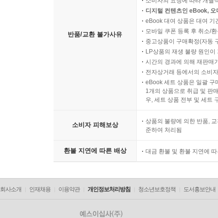
소비자의 요청에 따라 개별
디지털 컨텐츠인 eBook, 
eBook 대여 상품은 대여 기
모바일 쿠폰 등록 후 취소/환
반품/교환 불가사유
중고상품이 구매확정(자동 
LP상품의 재생 불량 원인이 기
시간의 경과에 의해 재판매가
전자상거래 등에서의 소비자
eBook 세트 상품은 일괄 
1개의 상품으로 취급 및 판매
우, 세트 상품 전부 및 세트
상품의 불량에 의한 반품, 교
소비자 피해보상
준하여 처리됨
환불 지연에 따른 배상
대금 환불 및 환불 지연에 
회사소개
인재채용
이용약관
개인정보처리방침
청소년보호정책
도서홍보안내