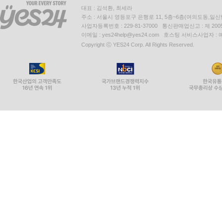
대표 : 김석환, 최세라
주소 : 서울시 영등포구 은행로 11, 5층~6층(여의도동,일신
사업자등록번호 : 229-81-37000 통신판매업신고 : 제 200
이메일 : yes24help@yes24.com 호스팅 서비스사업자 :
Copyright ⓒ YES24 Corp. All Rights Reserved.