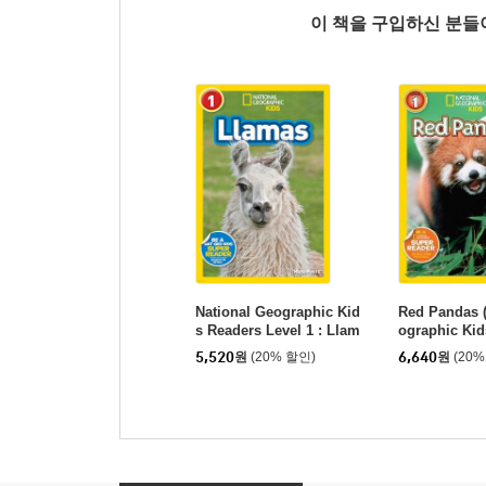
이 책을 구입하신 분
National Geographic Kid
Red Pandas (
s Readers Level 1 : Llam
ographic Kid
as
Level 1)
5,520
원
(20% 할인)
6,640
원
(20%