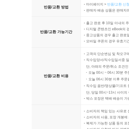
마이페이지 >
반품/교환 신청
반품/교환 방법
판매자 배송 상품은 판매자와
출고 완료 후 10일 이내의 
디지털 콘텐츠인 eBook의 
반품/교환 가능기간
중고상품의 경우 출고 완료일
모바일 쿠폰의 경우 유효기간(
고객의 단순변심 및 착오구
직수입양서/직수입일서중 일
단, 아래의 주문/취소 조건인
오늘 00시 ~ 06시 30분 
반품/교환 비용
오늘 06시 30분 이후 주문
직수입 음반/영상물/기프트 
단, 당일 00시~13시 사이
박스 포장은 택배 배송이 가
소비자의 책임 있는 사유로 
소비자의 사용, 포장 개봉에 
복제가 가능한 상품 등의 포장을 