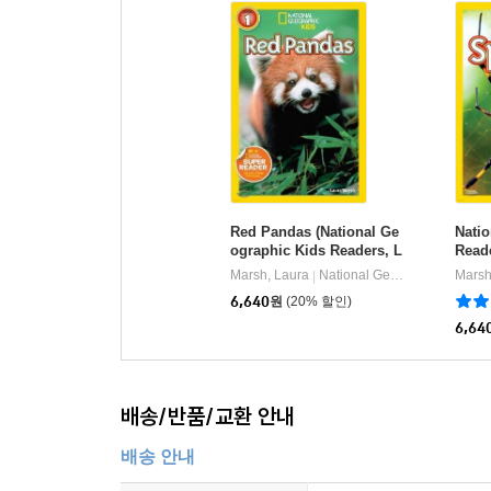
Red Pandas (National Ge
Nati
ographic Kids Readers, L
Reade
evel 1)
Marsh, Laura
National Geographic Kids
Marsh
|
6,640
원
(20% 할인)
6,64
배송/반품/교환 안내
배송 안내