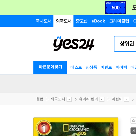
국내도서
외국도서
중고샵
eBook
크레마클럽
C
빠른분야찾기
베스트
신상품
이벤트
바이백
매
웰컴
외국도서
유아/어린이
어린이
소
외