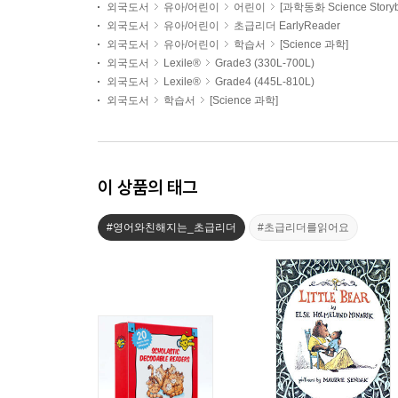
외국도서
유아/어린이
어린이
[과학동화 Science Storyb
외국도서
유아/어린이
초급리더 EarlyReader
외국도서
유아/어린이
학습서
[Science 과학]
외국도서
Lexile®
Grade3 (330L-700L)
외국도서
Lexile®
Grade4 (445L-810L)
외국도서
학습서
[Science 과학]
이 상품의 태그
#영어와친해지는_초급리더
#초급리더를읽어요