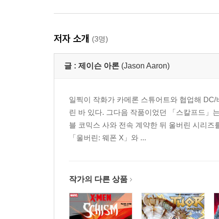
저자 소개
(3명)
글 :
제이슨 아론
(Jason Aaron)
일찍이 작화가 카메론 스튜어트와 협업해 DC/
린 바 있다. 그다음 작품이었던 「스칼프드」는
블 코믹스 사와 전속 계약한 뒤 울버린 시리즈
「울버린: 웨폰 X」와 ...
작가의 다른 상품