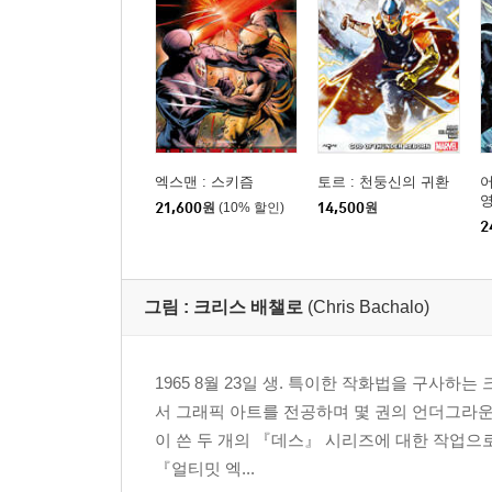
엑스맨 : 스키즘
토르 : 천둥신의 귀환
어
영
21,600
원
(10% 할인)
14,500
원
2
그림 :
크리스 배챌로
(Chris Bachalo)
1965 8월 23일 생. 특이한 작화법을 구
서 그래픽 아트를 전공하며 몇 권의 언더그라운
이 쓴 두 개의 『데스』 시리즈에 대한 작업으로 
『얼티밋 엑...