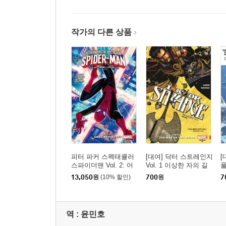
작가의 다른 상품
피터 파커 스펙태큘러
[대여] 닥터 스트레인지
[
스파이더맨 Vol. 2: 어
Vol. 1 이상한 자의 길
풀
메이징 판타지
13,050
원
(10% 할인)
700
원
7
역 :
윤민호