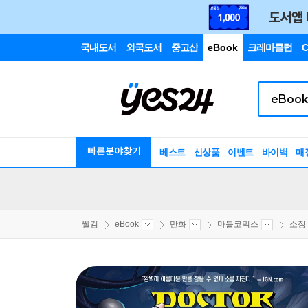
국내도서
외국도서
중고샵
eBook
크레마클럽
C
빠른분야찾기
베스트
신상품
이벤트
바이백
매
웰컴
eBook
만화
마블코믹스
소장