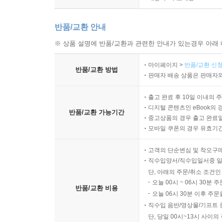
반품/교환 안내
※ 상품 설명에 반품/교환과 관련한 안내가 있는경우 아래 
마이페이지 >
반품/교환 신청
반품/교환 방법
판매자 배송 상품은 판매자와
출고 완료 후 10일 이내의 
디지털 콘텐츠인 eBook의 
반품/교환 가능기간
중고상품의 경우 출고 완료일
모바일 쿠폰의 경우 유효기간(
고객의 단순변심 및 착오구
직수입양서/직수입일서중 일
단, 아래의 주문/취소 조건인
오늘 00시 ~ 06시 30분 
반품/교환 비용
오늘 06시 30분 이후 주문
직수입 음반/영상물/기프트 
단, 당일 00시~13시 사이