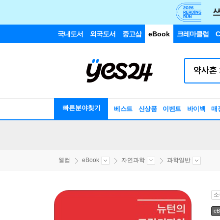
국내도서
외국도서
중고샵
eBook
크레마클럽
C
빠른분야찾기
베스트
신상품
이벤트
바이백
매
웰컴
eBook
자연과학
과학일반
소
eB