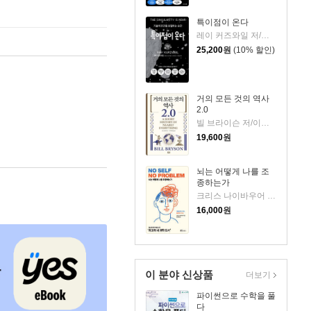
특이점이 온다
레이 커즈와일 저/김명남,장시형 역/진대제 감수/정재승 해제
25,200
원
(10% 할인)
거의 모든 것의 역사
2.0
빌 브라이슨 저/이덕환 역
19,600
원
뇌는 어떻게 나를 조
종하는가
크리스 나이바우어 저/김윤종 역
16,000
원
이 분야 신상품
더보기
파이썬으로 수학을 풀
다