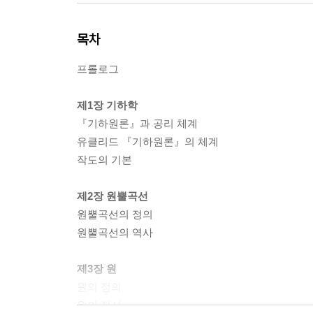
목차
프롤로그
제1장 기하학
『기하원론』과 공리 체계
유클리드 『기하원론』의 체계
작도의 기본
제2장 원뿔곡선
원뿔곡선의 정의
원뿔곡선의 역사
제3장 원
원의 정의
원의 접선