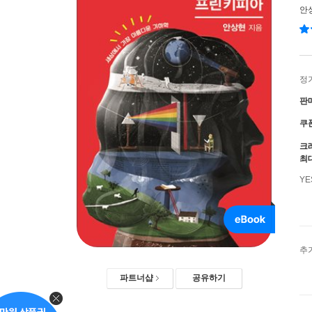
안
정
판
쿠
크
최
Y
추
파트너샵
공유하기