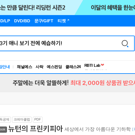
D/LP
DVD/BD
문구
/GIFT
티켓
독서유형검사
RBTI Lab
장안내
채널예스
사락
예스펀딩
클래스24
독서유형검사
주말에는 더욱 알뜰하게!
최대 2,000원 상품권 받으
득공제
크레마클럽
PDF
뉴턴의 프린키피아
세상에서 가장 아름다운 기하학
[
ook