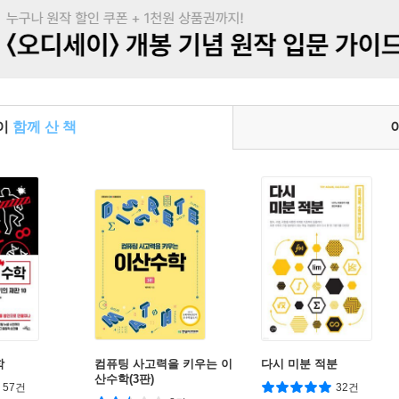
들이
함께 산 책
학
컴퓨팅 사고력을 키우는 이
다시 미분 적분
산수학(3판)
57건
32건