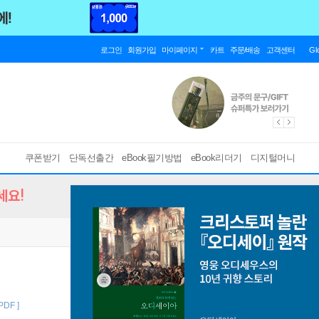
로그인
회원가입
마이페이지
카트
주문/배송
고객센터
Gl
쿠폰받기
단독선출간
eBook필기방법
eBook리더기
디지털머니
세요!
 PDF ]