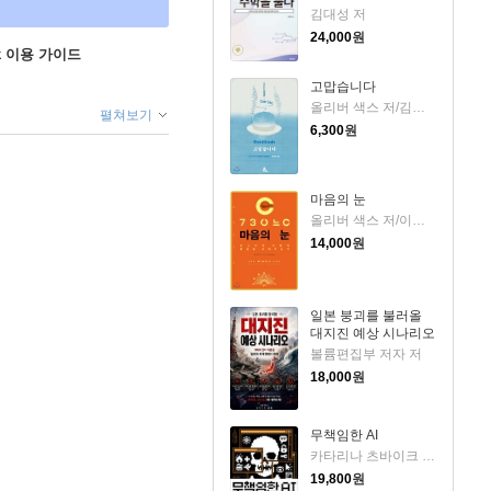
김대성 저
24,000
원
ok 이용 가이드
고맙습니다
올리버 색스 저/김명남 역
펼쳐보기
6,300
원
마음의 눈
올리버 색스 저/이민아 역
14,000
원
일본 붕괴를 불러올
대지진 예상 시나리오
볼륨편집부 저자 저
18,000
원
무책임한 AI
카타리나 츠바이크 저/유영미 역
19,800
원