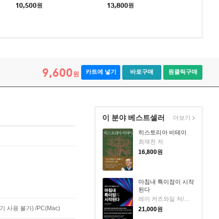
10,500
원
13,800
원
9,600
카트에 넣기
바로구매
원클릭구매
원
이 분야 베스트셀러
더보기
히스토리아 비테이
최재천 저
16,800
원
마침내 특이점이 시작
된다
레이 커즈와일 저/이충호 역/장대익 감수
사용 불가) /PC(Mac)
21,000
원