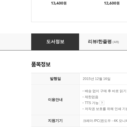
13,400
원
12,600
원
뉴턴의 프린키피아
도서정보
리뷰/한줄평
(4/8)
품목정보
발행일
2015년 12월 16일
배송 없이 구매 후 바로 읽
제한없음
이용안내
TTS 가능
저작권 보호를 위해 인쇄 기
지원기기
크레마 /PC(윈도우 - 4K 모