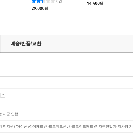
8건
14,400
원
29,000
원
배송/반품/교환
기
능 제공 안함
니터 미지원) /아이폰 /아이패드 /안드로이드폰 /안드로이드패드 /전자책단말기(저사양 기기 