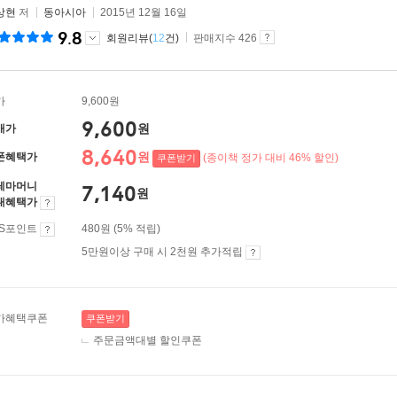
상현
저
동아시아
2015년 12월 16일
9.8
회원리뷰(
12
건)
판매지수 426
가
9,600원
9,600
원
매가
8,640
원
폰혜택가
(종이책 정가 대비 46% 할인)
쿠폰받기
레마머니
7,140
원
대혜택가
ES포인트
480원 (5% 적립)
5만원이상 구매 시 2천원 추가적립
가혜택쿠폰
쿠폰받기
주문금액대별 할인쿠폰