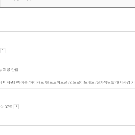
기
능 제공 안함
니터 미지원) /아이폰 /아이패드 /안드로이드폰 /안드로이드패드 /전자책단말기(저사양 기기 
4 약 37쪽