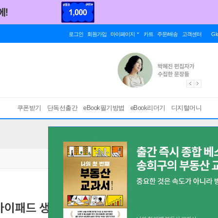
로그인
회원가입
마이페이지
카트
주문/배송
고객센터
Gl
쿠폰받기
단독선출간
eBook필기방법
eBook리더기
디지털머니
아이패드 생활
자기계발부터 목표관리, 취미생활까지