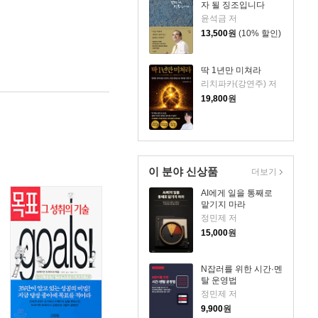
자 될 징조입니다
윤석금 저
13,500
원
(10% 할인)
딱 1년만 미쳐라
리치파카(강연주) 저
19,800
원
이 분야 신상품
더보기
AI에게 일을 통째로
맡기지 마라
정민제 저
15,000
원
N잡러를 위한 시간·멘
탈 운영법
정민제 저
9,900
원