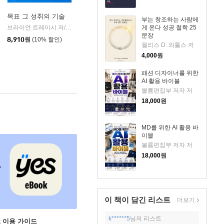
목표 그 성취의 기술
부는 창조하는 사람에
브라이언 트레이시 저/정범진 역/김동수 감수
김영사
게 온다 성공 철학 25
|
문장
나무
8,910
원
(10% 할인)
월리스 D. 와틀스 저
4,000
원
패션 디자이너를 위한
AI 활용 바이블
볼륨편집부 저자 저
18,000
원
MD를 위한 AI 활용 바
이블
볼륨편집부 저자 저
18,000
원
이 책이 담긴
리스트
더보기
k******5
님의 리스트
ok 이용 가이드