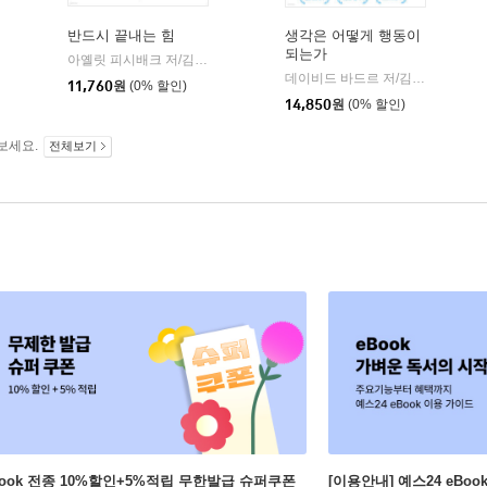
반드시 끝내는 힘
생각은 어떻게 행동이
되는가
아옐릿 피시배크 저/김은영 역
비즈니스북스
|
데이비드 바드르 저/김한영 역
해
|
11,760
원
(0% 할인)
14,850
원
(0% 할인)
보세요.
전체보기
Book 전종 10%할인+5%적립 무한발급 슈퍼쿠폰
[이용안내] 예스24 eBo