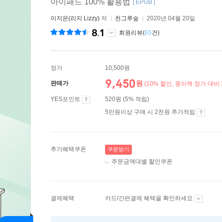
아이패드 100% 활용법
[ EPUB ]
이지은(리지 Lizzy)
저
천그루숲
2020년 04월 20일
8.1
회원리뷰(
65
건)
정가
10,500원
9,450
원
판매가
(10% 할인, 종이책 정가 대비 
YES포인트
520원 (5% 적립)
5만원이상 구매 시 2천원 추가적립
추가혜택쿠폰
쿠폰받기
주문금액대별 할인쿠폰
결제혜택
카드/간편결제 혜택을 확인하세요