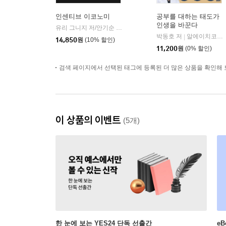
인센티브 이코노미
공부를 대하는 태도가
인생을 바꾼다
유리 그니지 저/안기순 역
김영사
|
박동호 저
알에이치코리아(RHK)
|
14,850
원
(10% 할인)
11,200
원
(0% 할인)
검색 페이지에서 선택된 태그에 등록된 더 많은 상품을 확인해 
이 상품의 이벤트
(5개)
한 눈에 보는 YES24 단독 선출간
e