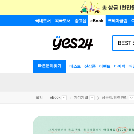
국내도서
외국도서
중고샵
eBook
크레마클럽
C
빠른분야찾기
베스트
신상품
이벤트
바이백
매
웰컴
eBook
자기계발
성공학/경력관리