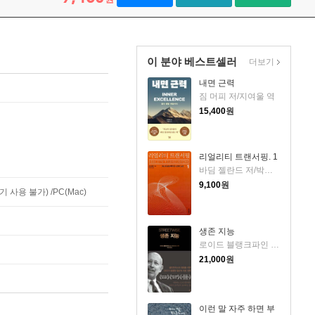
이 분야 베스트셀러
더보기
내면 근력
짐 머피 저/지여울 역
15,400
원
리얼리티 트랜서핑. 1
바딤 젤란드 저/박인수 역
9,100
원
사용 불가) /PC(Mac)
생존 지능
로이드 블랭크파인 저/박선영 역
21,000
원
이런 말 자주 하면 부