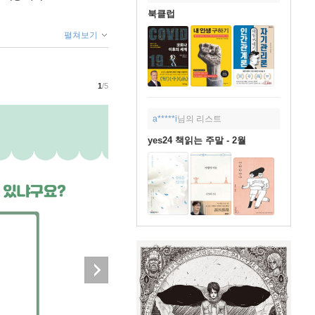
북클럽
펼쳐보기
1
/5
a*****i
님의 리스트
yes24 책읽는 주말 - 2월