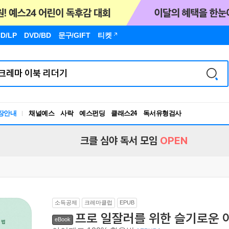
D/LP
DVD/BD
문구
/GIFT
티켓
장안내
채널예스
사락
예스펀딩
클래스24
독서유형검사
RBTI Lab
독서유형검사
크클 심야 독서 모임
OPEN
소득공제
크레마클럽
EPUB
프로 일잘러를 위한 슬기로운 
eBook