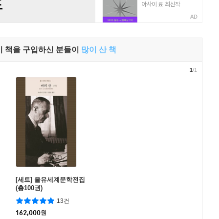
AD
이 책을 구입하신 분들이
많이 산 책
1
/1
[세트] 을유세계문학전집
(총100권)
13건
162,000
원