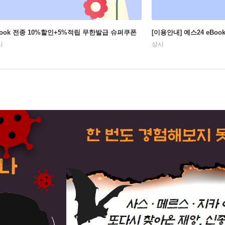
Book 전종 10%할인+5%적립 무한발급 슈퍼쿠폰
[이용안내] 예스24 eBo
시
상시