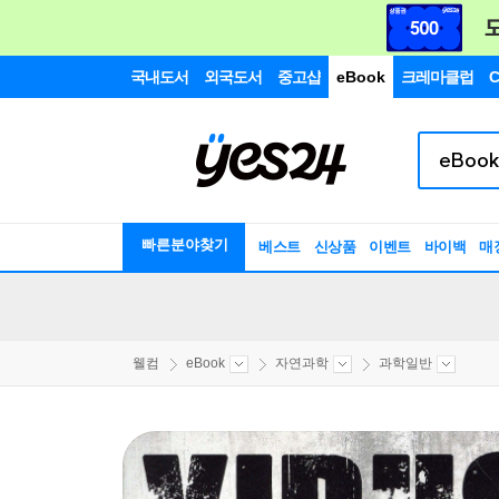
국내도서
외국도서
중고샵
eBook
크레마클럽
C
빠른분야찾기
베스트
신상품
이벤트
바이백
매
웰컴
eBook
자연과학
과학일반