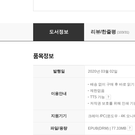
바이러스 쇼크
도서정보
리뷰/한줄평
(103/31)
품목정보
발행일
2020년 03월 02일
배송 없이 구매 후 바로 읽
제한없음
이용안내
TTS 가능
저작권 보호를 위해 인쇄 기
지원기기
크레마 /PC(윈도우 - 4K 모
파일/용량
EPUB(DRM) | 77.33MB