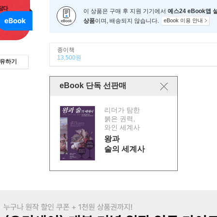
이 상품은 구매 후 지원 기기에서
예스24 eBook앱
상품
이며, 배송되지 않습니다.
eBook 이용 안내
종이책
13,500원
유하기
eBook 단독 선판매
리더가 탐한
붉은 권력,
와인 세계사
왕과
술의 세계사