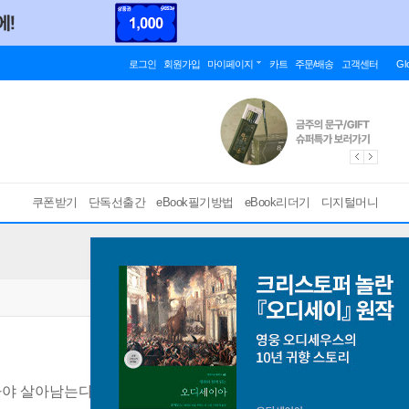
로그인
회원가입
마이페이지
카트
주문/배송
고객센터
Gl
쿠폰받기
단독선출간
eBook필기방법
eBook리더기
디지털머니
알아야 살아남는다
[ EPUB ]