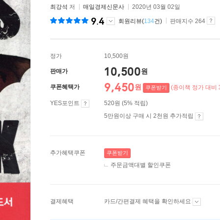
최강석
저
매일경제신문사
2020년 03월 02일
9.4
회원리뷰(
134
건)
판매지수 264
정가
10,500원
10,500
원
판매가
9,450
원
쿠폰혜택가
(종이책 정가 대비 
쿠폰받기
YES포인트
520원 (5% 적립)
5만원이상 구매 시 2천원 추가적립
추가혜택쿠폰
쿠폰받기
주문금액대별 할인쿠폰
결제혜택
카드/간편결제 혜택을 확인하세요