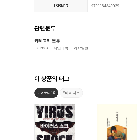
ISBN13
9791164840939
관련분류
카테고리 분류
eBook
자연과학
과학일반
이 상품의 태그
#코로나19
#바이러스