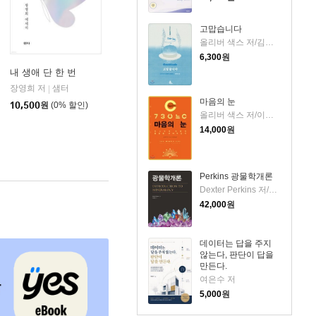
고맙습니다
올리버 색스 저/김명남 역
6,300
원
내 생애 단 한 번
엔셜
장영희 저
샘터
|
마음의 눈
10,500
원
(0% 할인)
올리버 색스 저/이민아 역
14,000
원
Perkins 광물학개론
Dexter Perkins 저/이승열 역
42,000
원
데이터는 답을 주지
않는다, 판단이 답을
만든다.
여은수 저
5,000
원