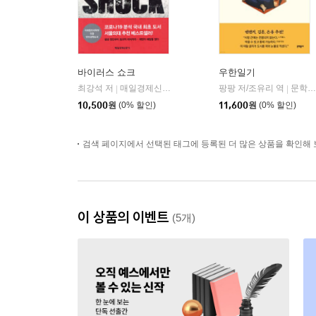
바이러스 쇼크
우한일기
최강석 저
매일경제신문사
팡팡 저/조유리 역
문학동네
|
|
10,500
원
(0% 할인)
11,600
원
(0% 할인)
검색 페이지에서 선택된 태그에 등록된 더 많은 상품을 확인해 
이 상품의 이벤트
(5개)