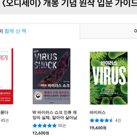
들이
함께 산 책
 묻다
W 바이러스 쇼크 인류 재
바이러스
앙의 실체, 알아야 살아남
45건
4건
는다
50건
19,600
원
12,600
원