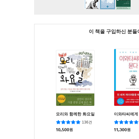
이 책을 구입하신 분
모리와 함께한 화요일
이와타씨에게
136건
10,500
원
11,300
원