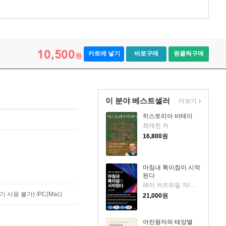
10,500
카트에 넣기
바로구매
원클릭구매
원
이 분야 베스트셀러
더보기
히스토리아 비테이
최재천 저
16,800
원
마침내 특이점이 시작
된다
레이 커즈와일 저/이충호 역/장대익 감수
사용 불가) /PC(Mac)
21,000
원
어린왕자와 태양별