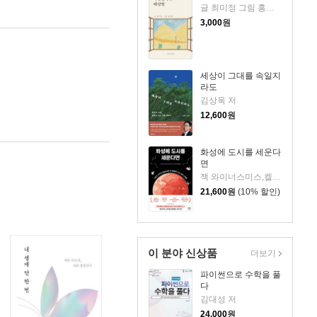
글 최미정 그림 홍예림 저
3,000
원
세상이 그대를 속일지
라도
김상욱 저
12,600
원
화성에 도시를 세운다
면
잭 와이너스미스,켈리 와이너스미스 저/지웅배 역
21,600
원
(10% 할인)
이 분야 신상품
더보기
파이썬으로 수학을 풀
다
김대성 저
24,000
원