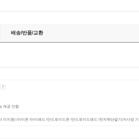
배송/반품/교환
기
능 제공 안함
니터 미지원) /아이폰 /아이패드 /안드로이드폰 /안드로이드패드 /전자책단말기(저사양 기기 