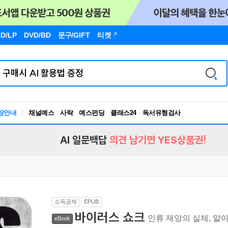
D/LP
DVD/BD
문구
/GIFT
티켓
장안내
채널예스
사락
예스펀딩
클래스24
독서유형검사
RBTI Lab
독서유형검사
AI 일문백답
의견 남기면 YES상품권!
소득공제
EPUB
바이러스 쇼크
인류 재앙의 실체, 
eBook