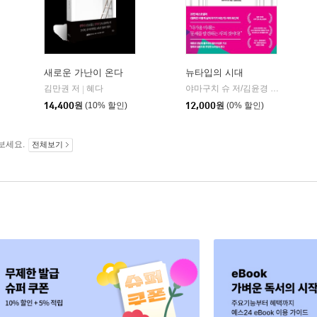
새로운 가난이 온다
뉴타입의 시대
김만권 저
혜다
야마구치 슈 저/김윤경 역
인플루
|
|
14,400
원
(10% 할인)
12,000
원
(0% 할인)
보세요.
전체보기