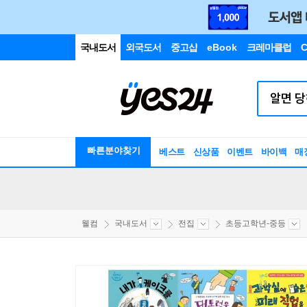
국내도서
외국도서
중고샵
eBook
크레마클럽
C
빠른분야찾기
베스트
신상품
이벤트
바이백
매
웰컴
국내도서
전집
초등고학년-중등