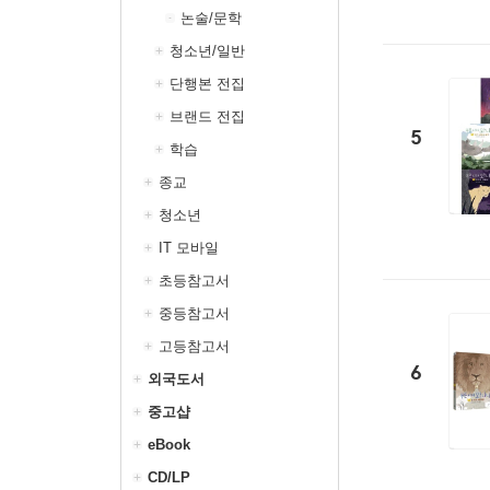
논술/문학
청소년/일반
단행본 전집
브랜드 전집
5
학습
종교
청소년
IT 모바일
초등참고서
중등참고서
고등참고서
6
외국도서
중고샵
eBook
CD/LP