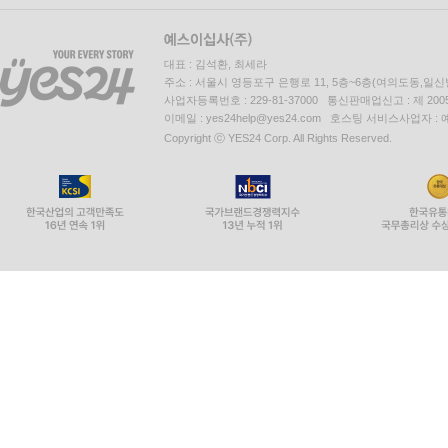
대표 : 김석환, 최세라
주소 : 서울시 영등포구 은행로 11, 5층~6층(여의도동,일신
사업자등록번호 : 229-81-37000 통신판매업신고 : 제 200
이메일 : yes24help@yes24.com 호스팅 서비스사업자 :
Copyright ⓒ YES24 Corp. All Rights Reserved.