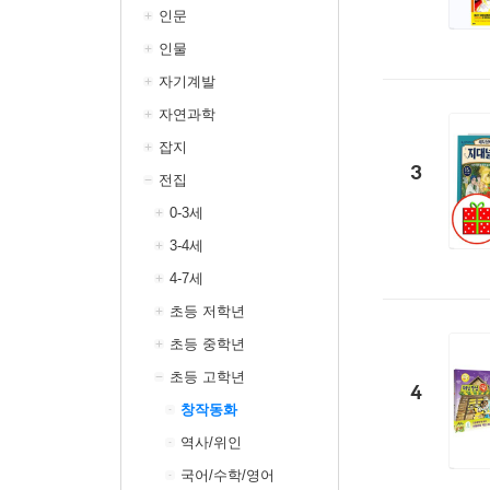
인문
인물
자기계발
자연과학
잡지
3
전집
0-3세
3-4세
4-7세
초등 저학년
초등 중학년
초등 고학년
4
창작동화
역사/위인
국어/수학/영어