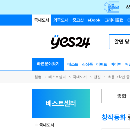
국내도서
외국도서
중고샵
eBook
크레마클럽
C
빠른분야찾기
베스트
신상품
이벤트
바이백
매
웰컴
베스트셀러
국내도서
전집
초등고학년-중
종합
베스트셀러
창작동화
국내도서