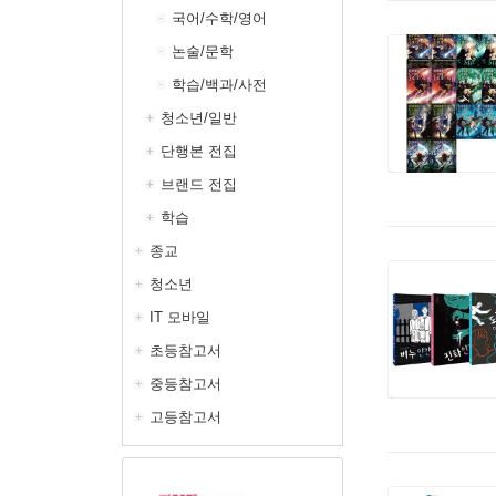
국어/수학/영어
논술/문학
학습/백과/사전
청소년/일반
단행본 전집
브랜드 전집
학습
종교
청소년
IT 모바일
초등참고서
중등참고서
고등참고서