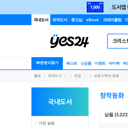
국내도서
외국도서
중고샵
eBook
크레마클럽
C
빠른분야찾기
베스트
신상품
이벤트
바이백
매
웰컴
국내도서
전집
초등고학년-중등
창작동화
국내도서
상품 (3,223
가정 살림