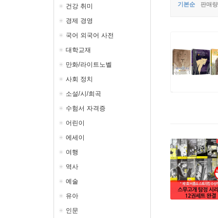
기본순
판매량
건강 취미
경제 경영
국어 외국어 사전
대학교재
만화/라이트노벨
사회 정치
소설/시/희곡
수험서 자격증
어린이
에세이
여행
역사
예술
유아
인문