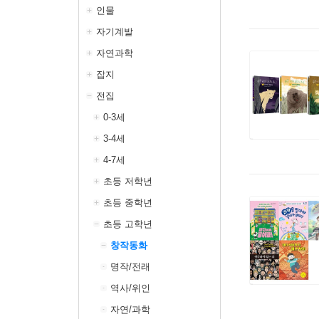
인물
자기계발
자연과학
잡지
전집
0-3세
3-4세
4-7세
초등 저학년
초등 중학년
초등 고학년
창작동화
명작/전래
역사/위인
자연/과학