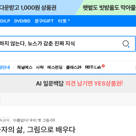
D/LP
DVD/BD
문구
/GIFT
티켓
독서유형검사
장안내
채널예스
사락
예스펀딩
클래스24
RBTI Lab
독서유형검사
AI 일문백답
의견 남기면 YES상품권!
아름답다! 우리 옛 그림-03
득공제
자의 삶, 그림으로 배우다