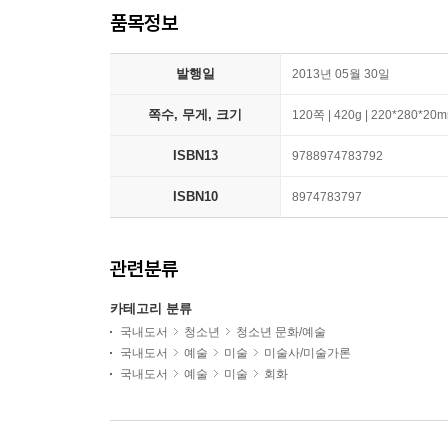
품목정보
발행일
2013년 05월 30일
쪽수, 무게, 크기
120쪽 | 420g | 220*280*20
ISBN13
9788974783792
ISBN10
8974783797
관련분류
카테고리 분류
국내도서
청소년
청소년 문화/예술
국내도서
예술
미술
미술사/미술가론
국내도서
예술
미술
회화