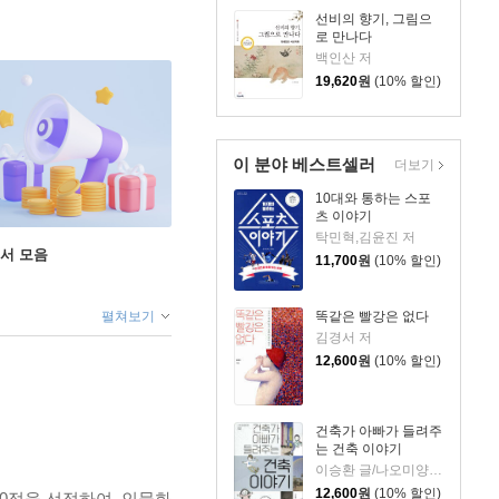
선비의 향기, 그림으
로 만나다
백인산 저
19,620
원
(10% 할인)
이 분야 베스트셀러
더보기
10대와 통하는 스포
츠 이야기
탁민혁,김윤진 저
도서 모음
11,700
원
(10% 할인)
펼쳐보기
똑같은 빨강은 없다
김경서 저
12,600
원
(10% 할인)
건축가 아빠가 들려주
는 건축 이야기
이승환 글/나오미양 그림
12,600
원
(10% 할인)
0점을 선정하여, 인물화