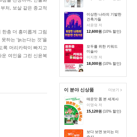
 부처, 보살 같은 종교적
이상한 나라의 기발한
건축가들
서윤영 저
 한층 더 흥미롭게 그림
12,600
원
(10% 할인)
 못하는 ‘늙는다는 것’을
모두를 위한 키워드
나도록 머리카락이 빠지고
미술사
다운 여인을 그린 신윤복
이지현 저
18,000
원
(10% 할인)
이 분야 신상품
더보기
매운맛 쫌 본 세계사
이영숙 저
15,120
원
(10% 할인)
보다 보면 보이는 미
술사