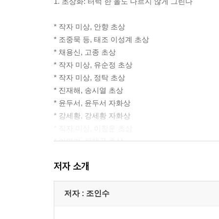
1. 초상화: 터럭 한 올도 다르지 않게 그린다
* 작자 미상, 안향 초상
* 조중묵 등, 태조 이성계 초상
* 채용신, 고종 초상
* 작자 미상, 유순정 초상
* 작자 미상, 정탁 초상
* 진재해, 송시열 초상
* 윤두서, 윤두서 자화상
* 강세황, 강세황 자화상
* 작자 미상, 이창운 초상
* 이명기, 채제공 초상
* 이명기, 오재순 초상
저자 소개
* 이한철과 유숙, 이하응 초상
* 채용신, 황현 초상
* 강세황, 오 부인 초상
저자 : 조인수
* 김홍도, 아름다운 여인
* 채용신, 최연홍 초상