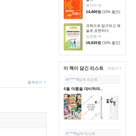
류지이 저
14,400
원
(10% 할인)
과학으로 탐구하고 예
술로 표현하다
김경원 저
16,020
원
(10% 할인)
이 책이 담긴
리스트
더보기
m*****8
님의 리스트
펼쳐보기
6월 여름을 대비하며..
h****6
님의 리스트