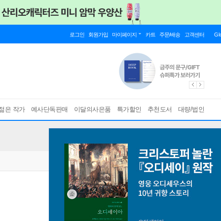
로그인
회원가입
마이페이지
카트
주문/배송
고객센터
Gl
젊은 작가
예사단독판매
이달의사은품
특가할인
추천도서
대량/법인