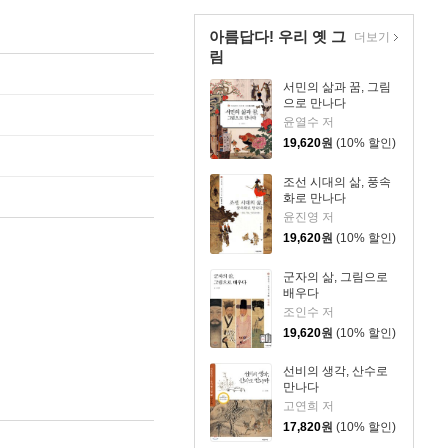
아름답다! 우리 옛 그
더보기
림
서민의 삶과 꿈, 그림
으로 만나다
윤열수 저
19,620
원
(10% 할인)
조선 시대의 삶, 풍속
화로 만나다
윤진영 저
19,620
원
(10% 할인)
군자의 삶, 그림으로
배우다
조인수 저
19,620
원
(10% 할인)
선비의 생각, 산수로
만나다
고연희 저
17,820
원
(10% 할인)