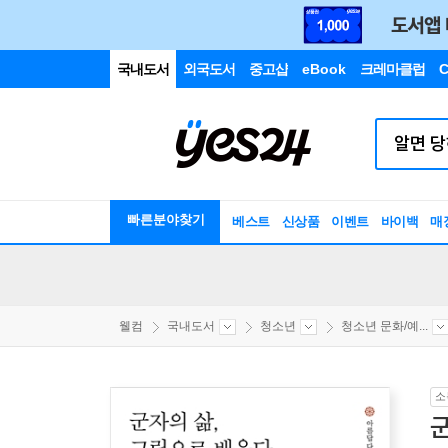
국내도서
외국도서
중고샵
eBook
크레마클럽
C
빠른분야찾기
베스트
신상품
이벤트
바이백
매
웰컴
국내도서
청소년
청소년 문화/예...
소
군