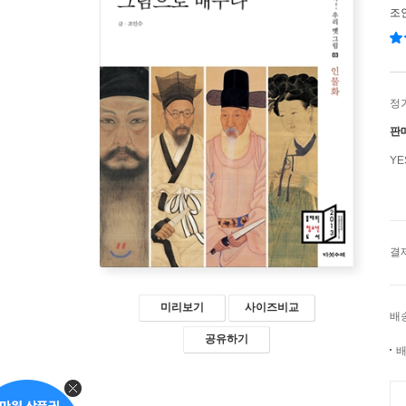
조
정
판
Y
결
미리보기
사이즈비교
배
공유하기
배