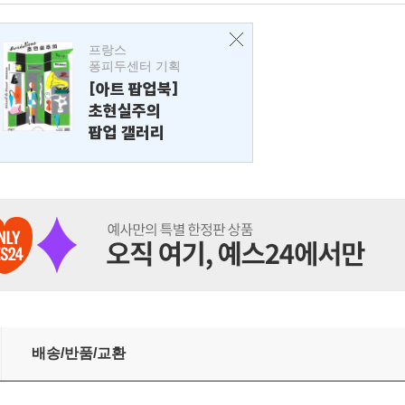
프랑스
퐁피두센터 기획
[아트 팝업북]
초현실주의
팝업 갤러리
배송/반품/교환