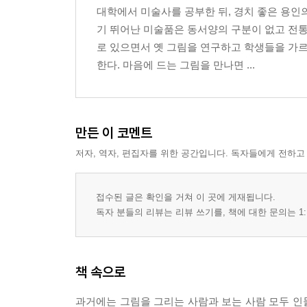
대학에서 미술사를 공부한 뒤, 경치 좋은 용인
* 작자 미상, 승려 초상
기 뛰어난 미술품은 동서양의 구분이 없고 전
로 있으면서 옛 그림을 연구하고 학생들을 가
2. 고사인물화: 권선징악을 그림으로 배운다
한다. 마음에 드는 그림을 만나면 ...
* 이경윤, 세상이 혼탁하니 냇물에 발을 씻노라
* 이경윤, 달빛 아래 줄 없는 거문고를 뜯노라
* 작자 미상, 변함없는 효심을 그림으로 남기다
만든 이 코멘트
* 조속, 하늘이 황금 상자를 내려 주시네
저자, 역자, 편집자를 위한 공간입니다. 독자들에게 전하고
* 김명국, 소년의 운명을 놓고 티격태격하다
* 이명욱, 어부와 나무꾼이 세상 이치를 논하
* 작자 미상, 만세의 스승 제갈량을 추모하다
접수된 글은 확인을 거쳐 이 곳에 게재됩니다.
* 김진여, 공자가 소정묘를 처형하다
독자 분들의 리뷰는 리뷰 쓰기를, 책에 대한 문의는 1:
* 작자 미상, 사현이 전진의 백만 대군을 물리치다
* 전 윤두서, 이제 천하는 안정될 것이야
* 정선, 국화처럼 청정한 선비의 마음
책 속으로
* 윤덕희, 날아가는 학이 돌아오라고 하네
* 강세황, 유유자적 때를 기다리네
과거에는 그림을 그리는 사람과 보는 사람 모두 인