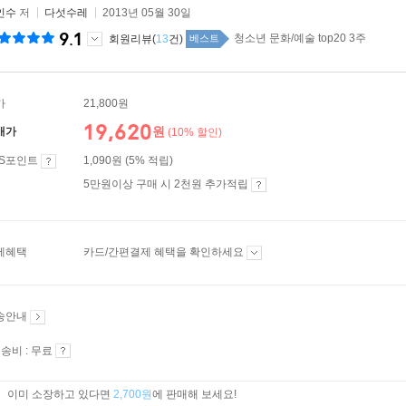
인수
저
다섯수레
2013년 05월 30일
9.1
청소년 문화/예술 top20 3주
회원리뷰(
13
건)
베스트
가
21,800원
19,620
원
매가
(10% 할인)
ES포인트
1,090원 (5% 적립)
5만원이상 구매 시 2천원 추가적립
제혜택
카드/간편결제 혜택을 확인하세요
송안내
송비 : 무료
이미 소장하고 있다면
2,700원
에 판매해 보세요!