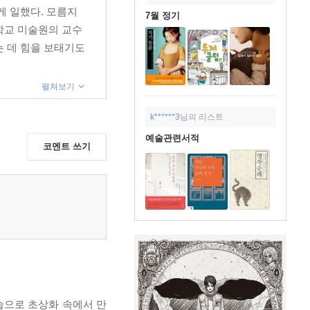
게 일했다. 모름지
7월 정기
학교 미술원의 교수
 데 힘을 보태기도
펼쳐보기
k******3
님의 리스트
예술관련서적
코멘트 쓰기
습으로 초상화 속에서 만