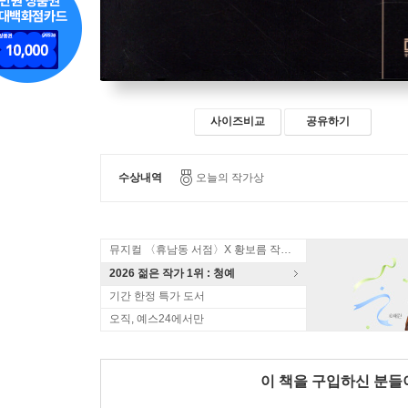
사이즈비교
공유하기
수상내역
오늘의 작가상
뮤지컬 〈휴남동 서점〉X 황보름 작가 북토크
2026 젊은 작가 1위 : 청예
기간 한정 특가 도서
오직, 예스24에서만
이 책을 구입하신 분