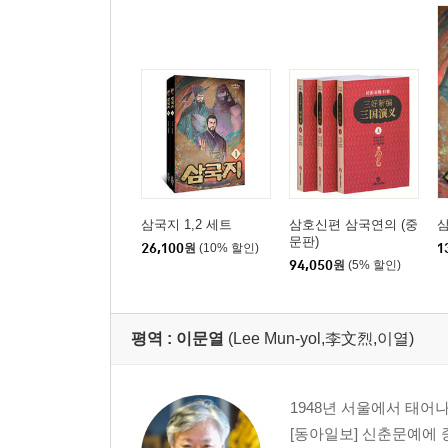
삼국지 1,2 세트
삼호신편 삼국연의 (중
삼
문판)
26,100
원
(10% 할인)
1
94,050
원
(5% 할인)
평역 :
이문열
(Lee Mun-yol,李文烈,이열)
1948년 서울에서 태어
[동아일보] 신춘문예에 