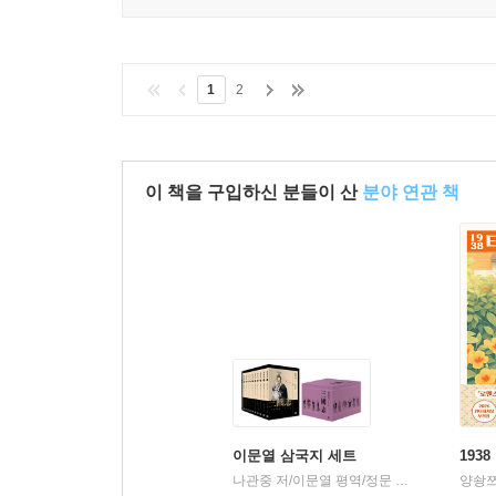
1
2
이 책을 구입하신 분들이 산
분야 연관 책
이문열 삼국지 세트
193
나관중 저/이문열 평역/정문 그림
알에이치코
양솽쯔
|