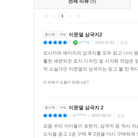
전체 리뷰
(5)
1
이문열 삼국지2
종이책
구매
u****e
2024-11-01
신고
|
|
|
요시카와 에이지의 삼국지를 모두 읽고 나서 
훨씬 세련되진 표지 디자인 및 시각화 작업은 
적 소설가인 이문열의 삼국지는 믿고 볼 만 하다
이 리뷰가 도움이 되었나요?
이문열 삼국지 2
종이책
구매
o******r
2020-08-23
신고
|
|
|
요즘 우리 아이들이 초한지, 삼국지 등 역사 
소식을 듣고 1권 구매 후 2권을 다시 구매하