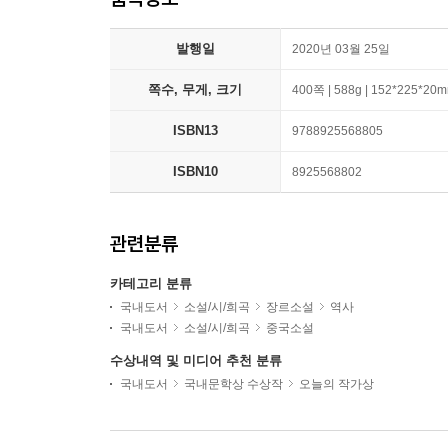
발행일
2020년 03월 25일
쪽수, 무게, 크기
400쪽 | 588g | 152*225*20
ISBN13
9788925568805
ISBN10
8925568802
관련분류
카테고리 분류
국내도서
소설/시/희곡
장르소설
역사
국내도서
소설/시/희곡
중국소설
수상내역 및 미디어 추천 분류
국내도서
국내문학상 수상작
오늘의 작가상