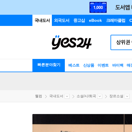
국내도서
외국도서
중고샵
eBook
크레마클럽
C
빠른분야찾기
베스트
신상품
이벤트
바이백
매
웰컴
국내도서
소설/시/희곡
장르소설