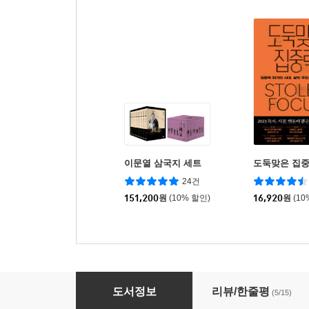
이문열 삼국지 세트
도둑맞은 집
24건
151,200
원
(10% 할인)
16,920
원
(10
이문열 삼국지 2
도서정보
리뷰/한줄평
(5/15)