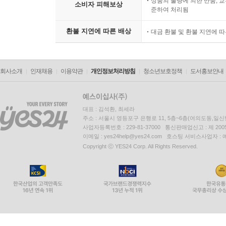
상품의 불량에 의한 반품, 교
소비자 피해보상
준하여 처리됨
환불 지연에 따른 배상
대금 환불 및 환불 지연에 
회사소개
인재채용
이용약관
개인정보처리방침
청소년보호정책
도서홍보안내
대표 : 김석환, 최세라
주소 : 서울시 영등포구 은행로 11, 5층~6층(여의도동,일신
사업자등록번호 : 229-81-37000 통신판매업신고 : 제 200
이메일 : yes24help@yes24.com 호스팅 서비스사업자 :
Copyright ⓒ YES24 Corp. All Rights Reserved.