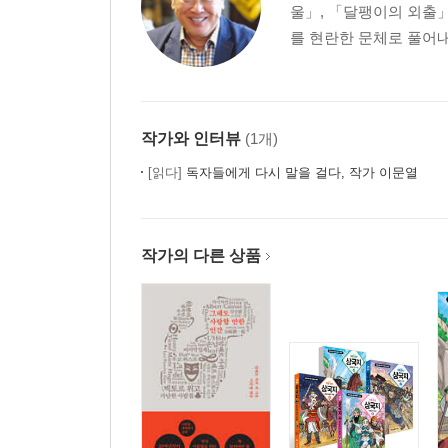
울」, 「달팽이의 외출
를 현란한 문체로 풀어내
작가와 인터뷰
(1개)
[읽다]
독자들에게 다시 말을 걸다, 작가 이문열
작가의 다른 상품