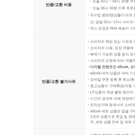
오늘 00시 ~ 06시 30분 
반품/교환 비용
오늘 06시 30분 이후 주문
직수입 음반/영상물/기프트 
단, 당일 00시~13시 사이
박스 포장은 택배 배송이 가
소비자의 책임 있는 사유로 
소비자의 사용, 포장 개봉에 
복제가 가능한 상품 등의 포장을 
소비자의 요청에 따라 개별
디지털 컨텐츠인 eBook, 
eBook 대여 상품은 대여 기
모바일 쿠폰 등록 후 취소/환
반품/교환 불가사유
중고상품이 구매확정(자동 
LP상품의 재생 불량 원인이 기
시간의 경과에 의해 재판매가
전자상거래 등에서의 소비자
eBook 세트 상품은 일괄 
1개의 상품으로 취급 및 판매
우, 세트 상품 전부 및 세트