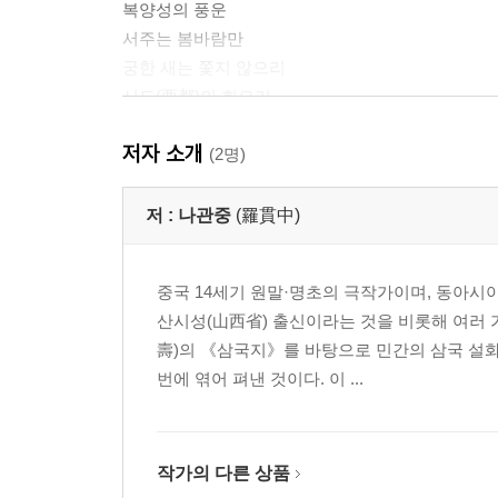
복양성의 풍운
서주는 봄바람만
궁한 새는 쫓지 않으리
서도(西都)의 회오리
저자 소개
(2명)
저 :
나관중
(羅貫中)
중국 14세기 원말·명초의 극작가이며, 동아
산시성(山西省) 출신이라는 것을 비롯해 여러 
壽)의 《삼국지》를 바탕으로 민간의 삼국 설화
번에 엮어 펴낸 것이다. 이 ...
작가의 다른 상품