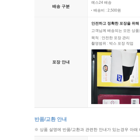
예스24 배송
배송 구분
배송비 : 2,500원
2030년까지 바이오-나노프린팅은 2세대 맞춤의
소량생산할 수 있으므로, 저소득층의 희귀병도 적
안전하고 정확한 포장을 위해 
처방약을 선택하기만 하면 바이오-나노프린터가 알
고객님께 배송되는 모든 상품을
목적 : 안전한 포장 관리
그런데, 바이오-나노프린팅이 진행되기 위해서는 유
촬영범위 : 박스 포장 작업
막기 위해서는 데이터의 엄격한 암호화와 검증 절
원본과 복제본이 일치하는지를 철저히 관리할 필요도
포장 안내
생명공학은 우리를 100세까지 살고 70세까지 
집중되었던 관심이 성체줄기세포로 옮겨가고 있다. 앞
치료법으로 극복될 수 있다. 성체줄기세포는 다
치료뿐만 아니라 부상당한 환자들을 치료할 수도 있고
최근 피츠버그의과대학교(University of Pittsbur
로라 니던호퍼(Laura Niedernhofer) 박사
반품/교환 안내
손상된 장기를 재생시키고 노화를 눈에 띄게 둔화시킬
양호했다.
※ 상품 설명에 반품/교환과 관련한 안내가 있는경우 아래 