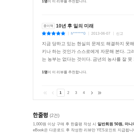
1명
이 이 리뷰를 추천합니다.
10년 후 업계지도를 바꿀 또 다른 트렌드는 인공
오를 것이다. 또, 이 기술들은 단순 서비스 업종
실업자가 생겨날 것이다. 인공지능을 활용한 슈퍼 
10년 후 일의 미래
종이책
현재의 CCTV와 달리 이 새로운 기기는 학교폭력
h*******0
2013-06-07
신고
것을 인지할 수도 있을 것이다. 단순히 숫자 계산
|
|
|
튜링 컴퓨터는 군과 경찰 및 민간 보안업체의 여러 
지금 당하고 있는 현실의 문제도 해결하지 못해
등에서 일하는 경비원들의 상당수는 다른 일자리를 
키나 하는 것인가 스스로에게 자문해 본다. 그
는 농부는 없다는 것이다. 금년의 농사를 잘 못
또, 인공지능을 탑재한 로봇은 매우 역동적인 환
1명
이 이 리뷰를 추천합니다.
해줄 것이다. 자연스럽게 대화하는 법을 배우면서
더욱이, 얼굴 패턴을 인식하고 비언어적인 단서를
것이다. 결국, 현재까지 인간이 해오던 단순 업무 
1
2
3
4
사람에게 행운이 따를 것이다.
이 책의 제2부 [정보통신-세상 모든 것이 융합
국제공인 정보시스템 감시사 등도 다루고 있다.
한줄평
(2건)
1,000원 이상 구매 후 한줄평 작성 시
일반회원 50원, 마니
스마트 머신과 케마티카가 제조업의 퍄러다임을 바
eBook은 다운로드 후 작성한 리뷰만 YES포인트 지급됩니