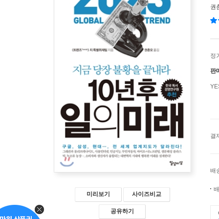
권
정
판
Y
결
배
배
미리보기
사이즈비교
공유하기