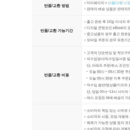
마이페이지 >
반품/교환 신청
앞으로 10년 내지 15년 뒤에는 성체줄기세포 치
반품/교환 방법
판매자 배송 상품은 판매자와
것이다. 성체줄기세포 치료는 점차 값비싼 외과 치
짧아질 것이다. 따라서 성체줄기세포 치료와 관련된
출고 완료 후 10일 이내의 
한국의 바이오기업 알앤엘바이오는 알앤엘조인트스
디지털 콘텐츠인 eBook의 
반품/교환 가능기간
하고 있다. 성체줄기세포 치료는 질병을 치료할 수 
중고상품의 경우 출고 완료일
모바일 쿠폰의 경우 유효기간(
관련된 상품을 생산하는 바이오기업은 크게 성장할 
이 책의 제4장 [생명공학-제4의 물결이 밀려온
고객의 단순변심 및 착오구
일으킨다는 내용도 소개하고 있다.
직수입양서/직수입일서중 일
단, 아래의 주문/취소 조건인
상업우주비행과 카터콥터, 자동차가 날아다니고 우
오늘 00시 ~ 06시 30분 
반품/교환 비용
오늘 06시 30분 이후 주문
직수입 음반/영상물/기프트 
이제까지 NASA가 독점해왔던 우주 분야에 최근
단, 당일 00시~13시 사이
종류의 서비스를 민간기업에 맡기고 있다. 화물운
박스 포장은 택배 배송이 가
이동시키는 임무 역시 2017년부터 민간기업이 맡을 것
스페이스십2는 2명의 조종사와 6명의 승객을 태
소비자의 책임 있는 사유로 
것이다. 민간기업은 정부가 해오던 일들을 저렴한 
소비자의 사용, 포장 개봉에 
복제가 가능한 상품 등의 포장을 
소비자의 요청에 따라 개별