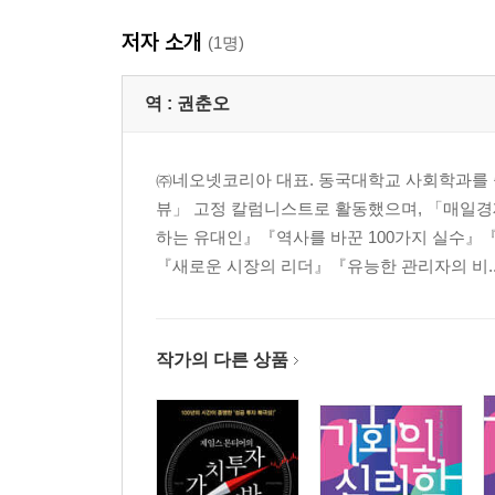
10. 그래핀과 몰리브데나이트, 반도체 시장을 뒤흔
저자 소개
11. 디지털화, 어떤 신규직종을 창출하는가?
(1명)
12. 사물인터넷, 우리의 일에 어떤 영향을 끼칠까?
13. 국제공인 정보시스템 감시사, 유망직종으로 떠
역 :
권춘오
14. 기계학습과 인공지능이 세상을 바꾼다
15. 페이스북, 이대로라면 5년 안에 사라진다
㈜네오넷코리아 대표. 동국대학교 사회학과를 졸업
뷰」 고정 칼럼니스트로 활동했으며, 「매일경
제3부 산업기술-제조업의 패러다임이 바뀐다
하는 유대인』『역사를 바꾼 100가지 실수
16. 마인드 리딩, 마음을 읽는 기계가 등장한다
『새로운 시장의 리더』『유능한 관리자의 비..
17. 스마트 머신, 새로운 일자리를 창출한다
18. 생분해성 플라스틱, 신소재 플라스틱에 주목하
19. 무인자동차, 새로운 기술 혁명이 밀려온다
20. 케마티카, 화학인터넷이 모든 산업을 변화시킨
작가의 다른 상품
21. 북극자원, 수백억 배럴의 원유에 주목하라
22. 석탄가스화 복합발전, 청정화력발전이 대세로
제4부 생명공학-제4의 물결이 밀려온다