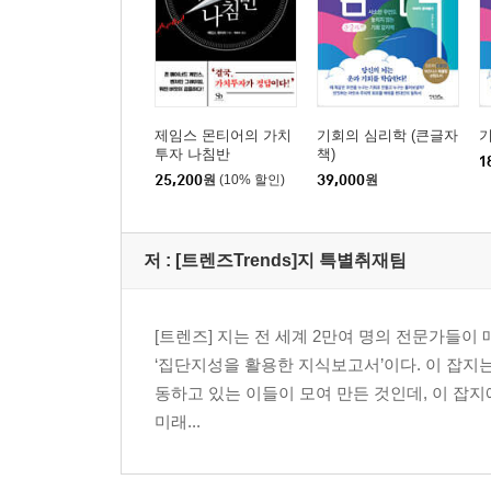
23. 게노믹스, 2세대 맞춤의학 시대가 열린다
24. 바이오-나노프린팅, 이메일로 의료용 백신이 
25. 성체줄기세포 치료, 100세까지 살고 70세까지
26. 나노기술, 모든 암을 없애버린다
27. 유전자조작 기술, 새로운 농업 혁명을 일으킨다
제임스 몬티어의 가치
기회의 심리학 (큰글자
투자 나침반
책)
1
제5부 생활문화-새로운 일자리가 창출된다
25,200
원
(10% 할인)
39,000
원
28. 의료 혁명, 인간의 장애가 극복된다
29. 상업우주비행, 우주여행산업이 발전한다
저 : [트렌즈Trends]지 특별취재팀
30. 카터콥터, 자가용 비행기가 대량생산된다
31. 녹조류와 배양육, 음식 혁명을 이끈다
[트렌즈] 지는 전 세계 2만여 명의 전문가들이
‘집단지성을 활용한 지식보고서’이다. 이 잡지는 
동하고 있는 이들이 모여 만든 것인데, 이 잡지
미래...