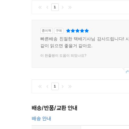
화합물을 내놓을 수 있게 되었고, 독성 부산물을 만
1
적어도 5년 이내에 전 산업 분야에서 케마티카의
영향력을 행사하고 있다. 에너지 산업에서 케마티
종이책
구매
반응 실험과 생산물에 기반한 산업 분야이기 때문
빠른배송 친절한 택배기사님 감사드립니다! 
줄어든 플라스틱을 만들어내면 소비자의 관심을 끌
같이 읽으면 좋을거 같아요.
영역을 변화시킬 만큼 새롭고 효율적인 물질들을 탄
이 한줄평이 도움이 되었나요?
이 책의 제3부 [산업기술-제조업의 패러다임이 바
생분해성 플라스틱이 생활 곳곳에 쓰이며, 무인
r*
내용도 다루고 있다.
1
바이오-나노프린팅과 성체 줄기세포, 100세까지 살
최근 세계 최고의 두뇌들이 바이오프린팅과 나노
배송/반품/교환 안내
조직이나 장기를 만들어내는 기술이다. 또, 3
배송 안내
만들어내는 기술이다. 두 기술이 융합한 바이오-
새로운 유기체와 분자 단위의 생명체가 창조될 것이