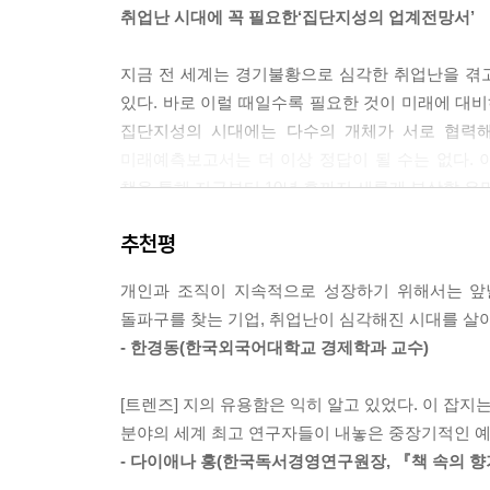
취업난 시대에 꼭 필요한‘집단지성의 업계전망서’
지금 전 세계는 경기불황으로 심각한 취업난을 겪고
있다. 바로 이럴 때일수록 필요한 것이 미래에 대비
집단지성의 시대에는 다수의 개체가 서로 협력해
미래예측보고서는 더 이상 정답이 될 수는 없다. 
책을 통해 지금부터 10년 후까지 새롭게 부상할 유
추천평
이 책은 전 세계 2만여 명의 전문가들이 참여한 미
것이다. 「트렌즈」 지는 매월 6～8개의 사회
개인과 조직이 지속적으로 성장하기 위해서는 앞날
‘집단지성을 활용한 지식보고서’이다. 세계 최고의 
돌파구를 찾는 기업, 취업난이 심각해진 시대를 살아
이들이 함께 만든 세계적인 미래학 전문지이다. 이 
- 한경동(한국외국어대학교 경제학과 교수)
미래를 반영하기도 한다.
[트렌즈] 지의 유용함은 익히 알고 있었다. 이 잡지는 현
지금 구글과 애플, 바이오브릭스, 메르세데스-벤츠,
분야의 세계 최고 연구자들이 내놓은 중장기적인 예
「트렌즈」 지는 ‘과거와 현재, 그리고 미래의
- 다이애나 홍(한국독서경영연구원장, 『책 속의 향
미래예측서들보다 좀 더 개연성이 있는 미래의 모습