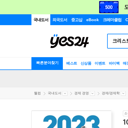
국내도서
외국도서
중고샵
eBook
크레마클럽
C
빠른분야찾기
베스트
신상품
이벤트
바이백
매
웰컴
국내도서
경제 경영
경제/경제학
소
1