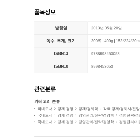
품목정보
발행일
2013년 05월 20일
쪽수, 무게, 크기
300쪽 | 400g | 153*224*20
ISBN13
9788998453053
ISBN10
8998453053
관련분류
카테고리 분류
국내도서
경제 경영
경제/경제학
각국 경제/경제사/전망
국내도서
경제 경영
경영관리/전략/경영학
경영전략/경
국내도서
경제 경영
경영관리/전략/경영학
경영관리/기