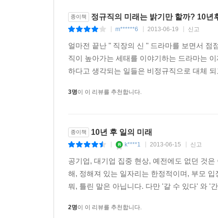
있다. 일례로 삼성은 2013년 상하반기 공채에서 
정규직의 미래는 밝기만 할까? 10년
종이책
애플 등 글로벌 기업들도 인재 채용에 있어 인문학
m******6
2013-06-19
신고
|
|
|
인문학의 붐이 일 것 같다.
얼마전 끝난 " 직장의 신 " 드라마를 보면서
직이 높아가는 세태를 이야기하는 드라마는 이
미래 기업이 요구하는 또 다른 인재는 STEM 분야 인재이다.
하다고 생각되는 일들은 비정규직으로 대체 되고
전문지식을 갖춘 인재가 기업의 사랑을 받을 것이
것이다.
3명
이 이 리뷰를 추천합니다.
이 책의 제1부 [세계경제-트렌드를 읽어야 일자리
인도 등에서 급성장하는 글로벌 인프라 시장, 중국과
10년 후 일의 미래
종이책
사물인터넷과 인공지능이 세상 모든 것을 융합한다
k****1
2013-06-15
신고
|
|
|
공기업, 대기업 집중 현상, 예전에도 없던 것은
반도체 산업은 지난 10년간 한국 경제의 성장을
해, 정해져 있는 일자리는 한정적이며, 부모 
그래핀, 몰리브데나이트 등 새로운 것들로 대체될 
뭐, 틀린 말은 아닙니다. 다만 '갈 수 있다' 와 
RAM 성능, 네트워크 대역폭 분야에서 크게 발전할 것
Research Corporation)는 민관 반도체 연
2명
이 이 리뷰를 추천합니다.