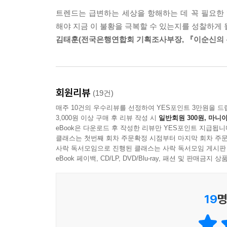
필요한 정보를 제공할 것이다.
트렌드는 급변하는 세상을 항해하는 데 꼭 필요한 ‘
해야 지금 이 불황을 극복할 수 있는지를 성찰하게 
트렌드는 급변하는 세상을 항해하는 데 꼭 필요한 ‘
김태훈(전국은행연합회 기획조사부장, 『이순신의 
사물인터넷, 인공지능, 무인자동차, 바이오-나노
소개하고 있다. 최근 뜨거운 감자로 떠오른 신기
밝히고 있다. 이 책을 통해 앞으로 어떤 트렌드가 
것이다.
회원리뷰
(19건)
매주 10건의 우수리뷰를 선정하여 YES포인트 3만원을 드
임시직이 50%를 넘어서고, 통섭형 인재와 STEM
3,000원 이상 구매 후 리뷰 작성 시
일반회원 300원, 마니아
eBook은 다운로드 후 작성한 리뷰만 YES포인트 지급됩니
지금 이 순간에도 비정규직이 갈수록 늘고 있다.
클래스는 첫번째 회차 주문확정 시점부터 마지막 회차 주문
사락 독서모임으로 진행된 클래스는 사락 독서모임 게시판
사로잡으려는 겉치레에 불과하다. 20년 전, 경영의 귀
eBook 페이백, CD/LP, DVD/Blu-ray, 패션 및 판매금
organization)으로 변모했다. 삼엽조직은 정
오늘날 「포춘(Fortune)」 지가 선정한 100대 
이상을 차지할 것이다. 대부분의 기업은 소수의 정
19
명
시작되고 있다는 증거는 이미 존재한다. 미국노동통계국(Bur
고용보험 대상자에서 제외되었다.