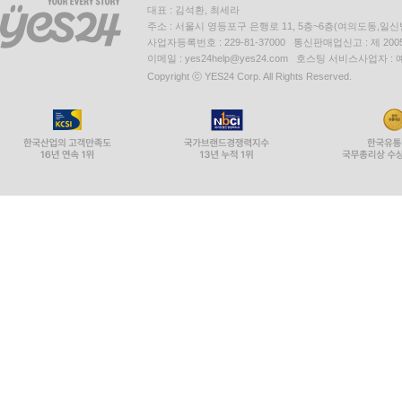
대표 : 김석환, 최세라
주소 : 서울시 영등포구 은행로 11, 5층~6층(여의도동,일신
사업자등록번호 : 229-81-37000 통신판매업신고 : 제 200
이메일 : yes24help@yes24.com 호스팅 서비스사업자 :
Copyright ⓒ YES24 Corp. All Rights Reserved.