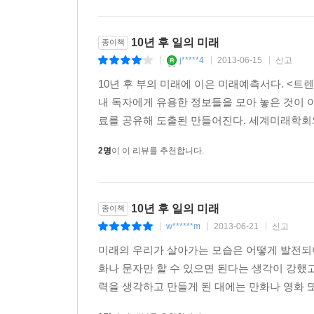
이러한 협력 모델을 한국이 벤치마킹하고 있다. 삼
함께 향후 5년간 250억 원 이상의 자금을 반도체
10년 후 일의 미래
종이책
최고의 위치에 있고, 박근혜 정권은 IT기술이 10
j*****4
2013-06-15
신고
|
|
|
것이다. 따라서 컴퓨터 하드웨어의 주요 부분을 차
10년 후 부의 미래에 이은 미래예측서다. <트
그리고 이제 우리는 ‘사물인터넷(Internet of T
내 독자에게 유용한 정보들을 모아 놓은 것이 이
그리고 주머니에 들어갈 만큼 작은 컴퓨터로 발전한
료를 공유해 도출된 만들어진다. 세계미래학회와
사용하는 제품들뿐만 아니라 우리를 둘러싼 거의 
모든 사람과 사물이 서로 연결된 세상을 만들 것이다
2명
이 이 리뷰를 추천합니다.
모든 사물들이 인터넷으로 서로 연결되면 우리의 
24시간 내내 최적화 생태로 유지시켜줄 것이다.
10년 후 일의 미래
종이책
있을 것이다. 모든 사물이 인터넷으로 연결되는 세상
w******m
2013-06-21
신고
|
|
|
데 용이해질 것이다. 그러나 개인의 사생활과 안전
히스토리, 차량에 탑재된 GPS 정보검색 등을 통
미래의 우리가 살아가는 모습은 어떻게 발전되
가장 좋은 회사로 평가받을 것이다. 또, 기후변화
화나 문자만 할 수 있으면 된다는 생각이 강했
것이다.
력을 생각하고 만들게 된 대에는 만화나 영화 또