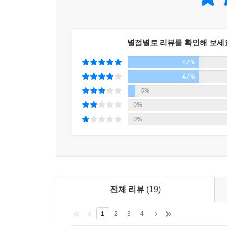
20세기에 자동화가 공장의 생산성을 높이고 정
조직으로 변모하고 끊임없이 계약직 및 임시직을 
근로자와 기업의 주주들에게는 긍정적인 결과가 될
별점별로 리뷰를 확인해 보세
혜택을 누리지 못하는 비정규직과 임시직 근로자들
47%
커질 것이다.
47%
5%
임시직이 50%가 넘는 세상이 되면 살아남기 위해
0%
보수 격차가 벌어질 것이다. 어떤 임시직은 높은 
0%
그렇다면, 앞으로 어떤 일을 해야 잘나가는 사람이 
진화하는 글로벌 경제에서는 다양성과 창의성이 중
들어가라고 강요한다. 학생 개개인의 개성과 자질
어렵다 하며, 구직자들은 대학을 졸업하고도 취업하
앞으로는 인문학적인 소양을 갖춘 ‘통섭형 인재’
전체 리뷰
(19)
잘하는 한 가지는 있되 다른 전문 분야에도 충분한
다양한 지식을 두루 겸비한 통섭형 인재가 되기 
1
2
3
4
필연적으로 인간과 역사, 문화, 사회 등을 이해할 