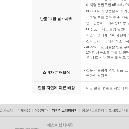
한편, 집에서 목적지까지 꽉 막힌 도로 위를 자가용 비행기
디지털 컨텐츠인 eBook, 
시대가 열리려면 다음과 같은 필요조건을 충족시켜
eBook 대여 상품은 대여 기
항공교통 관제시스템, 안전한 자가용 비행기를 만
모바일 쿠폰 등록 후 취소/환
반품/교환 불가사유
중고상품이 구매확정(자동 
있도록 하는 자동화된 비행 시스템, 높은 연비의 PA
LP상품의 재생 불량 원인이 기
시간의 경과에 의해 재판매가
이러한 필요조건들을 감안한다면 현재 개발 중인 PAV
전자상거래 등에서의 소비자
기술을 활용해 헬리콥터와 자이로콥터, 비행기가
eBook 세트 상품은 일괄 
1개의 상품으로 취급 및 판매
프로펠러의 힘을 받아 시간당 100마일의 속도에 이
우, 세트 상품 전부 및 세트
하중을 로터에서 비행기와 같은 날개로 변환한다. 
자이로콥터보다 훨씬 빠른 속도이다. 뿐만 아니라
상품의 불량에 의한 반품, 교
소비자 피해보상
준하여 처리됨
지상으로 느리게 안착할 수도 있다. 또한 카터콥터는
이 책의 제5부 [생활문화-새로운 일자리가 창출
환불 지연에 따른 배상
대금 환불 및 환불 지연에 
녹조류와 배양육이 음식 혁명을 이끈다는 내용도 다
회사소개
인재채용
이용약관
개인정보처리방침
청소년보호정책
도서홍보안내