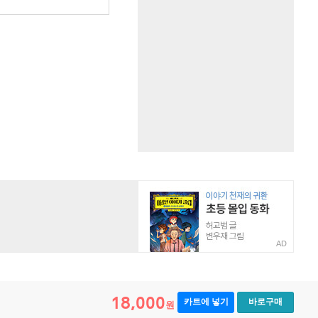
원
AD
18,000
카트에 넣기
바로구매
원