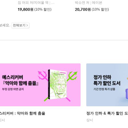
짐 머피 저/지여울 역
현대지성
윌북(willbook)
박소연 저
메이븐
|
|
|
19,800
원
(10% 할인)
20,700
원
(10% 할인)
보세요.
전체보기
스리커버 : 악마와 함께 춤을
정가 인하 & 특가 할인 
진시
상시