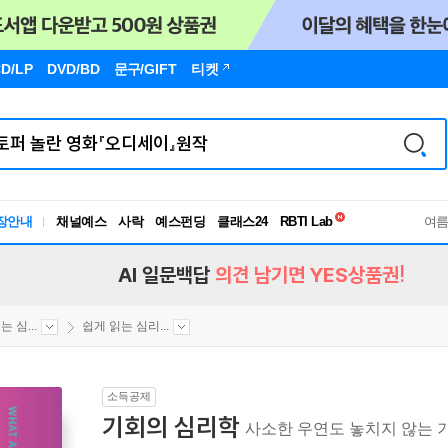
D/LP
DVD/BD
문구
/GIFT
티켓
독서유형검사
장안내
채널예스
사락
예스펀딩
클래스24
RBTI Lab
여
독서유형검사
AI 일문백답
의견 남기면 YES상품권!
 심...
쉽게 읽는 심리...
소득공제
기회의 심리학
사소한 우연도 놓치지 않는 