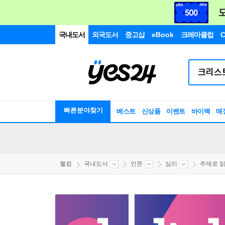
국내도서
외국도서
중고샵
eBook
크레마클럽
C
빠른분야찾기
베스트
신상품
이벤트
바이백
매
웰컴
국내도서
인문
심리
주제로 읽는