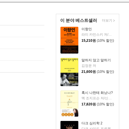
이 분야 베스트셀러
더보기
이향인
라미 카민스키 저/최지숙 역
15,210
원
(10% 할인)
말하지 않고 말하기
김정운 저
21,600
원
(10% 할인)
혹시 나한테 화났나?
멕 조지프슨 저/신동숙 역
17,820
원
(10% 할인)
다크 심리학 2
다크 사이드 프로젝트 저