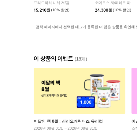
프리드리히 니체 저/김철 편역
히읏
호메로스 저/페테르 파울 루벤스 그림/박문재 역
|
15,210
원
(10% 할인)
24,300
원
(10% 할인)
검색 페이지에서 선택된 태그에 등록된 더 많은 상품을 확인해 
이 상품의 이벤트
(18개)
이달의 책 8월 : 산리오캐릭터즈 유리컵
예
2026년 08월 01일 ~ 2026년 08월 31일
소