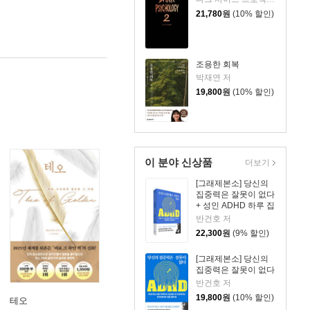
21,780
원
(10% 할인)
조용한 회복
박재연 저
19,800
원
(10% 할인)
이 분야 신상품
더보기
[그래제본소] 당신의
집중력은 잘못이 없다
+ 성인 ADHD 하루 집
중 리마인더 킷
반건호 저
22,300
원
(9% 할인)
[그래제본소] 당신의
집중력은 잘못이 없다
반건호 저
19,800
원
(10% 할인)
테오