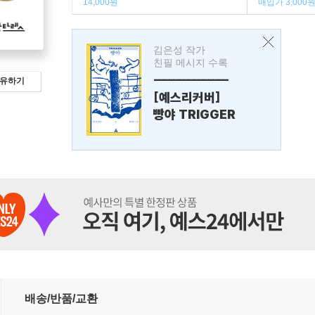
14,000원
매입가 3,000
김은성 작가
친필 메시지 수록
---------------
유하기
[예스리커버]
빵야 TRIGGER
배송/반품/교환