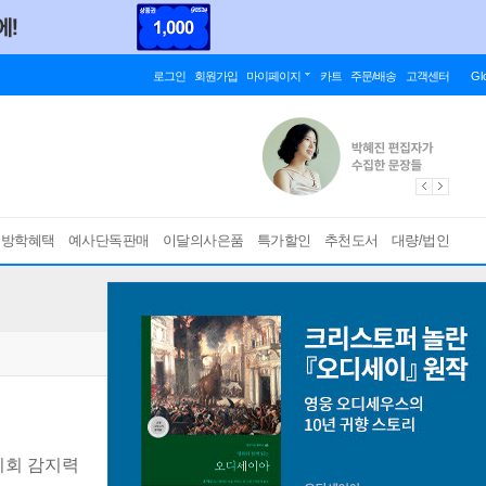
로그인
회원가입
마이페이지
카트
주문/배송
고객센터
Gl
름방학혜택
예사단독판매
이달의사은품
특가할인
추천도서
대량/법인
기회 감지력