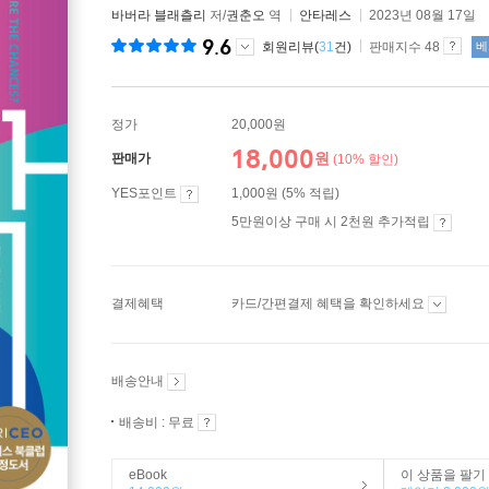
바버라 블래츨리
저/
권춘오
역
안타레스
2023년 08월 17일
9.6
회원리뷰(
31
건)
판매지수 48
베
정가
20,000원
18,000
원
판매가
(10% 할인)
YES포인트
1,000원 (5% 적립)
5만원이상 구매 시 2천원 추가적립
결제혜택
카드/간편결제 혜택을 확인하세요
배송안내
배송비 : 무료
eBook
이 상품을 팔기