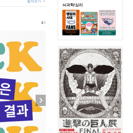
펼쳐보기
뇌과학/심리
1
/5