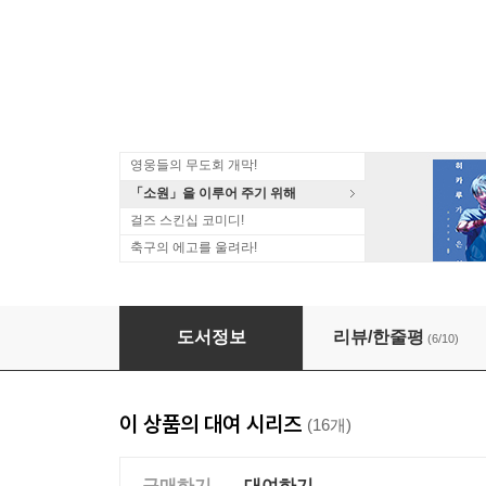
영웅들의 무도회 개막!
「소원」을 이루어 주기 위해
걸즈 스킨십 코미디!
축구의 에고를 울려라!
[대여] 마녀의 하인과 마왕의 뿔 11권
도서정보
리뷰/한줄평
(6/10)
이 상품의 대여 시리즈
(16개)
구매하기
대여하기