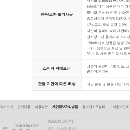
디지털 컨텐츠인 eBook, 
eBook 대여 상품은 대여 기
모바일 쿠폰 등록 후 취소/환
반품/교환 불가사유
중고상품이 구매확정(자동 
LP상품의 재생 불량 원인이 기
시간의 경과에 의해 재판매가
전자상거래 등에서의 소비자
eBook 세트 상품은 일괄 
1개의 상품으로 취급 및 판매
우, 세트 상품 전부 및 세트
상품의 불량에 의한 반품, 교
소비자 피해보상
준하여 처리됨
환불 지연에 따른 배상
대금 환불 및 환불 지연에 
회사소개
인재채용
이용약관
개인정보처리방침
청소년보호정책
도서홍보안내
대표 : 김석환, 최세라