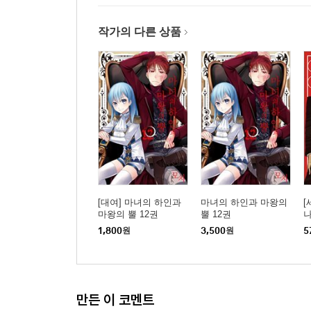
작가의 다른 상품
[대여] 마녀의 하인과
마녀의 하인과 마왕의
[
마왕의 뿔 12권
뿔 12권
나
1,800
원
3,500
원
5
만든 이 코멘트