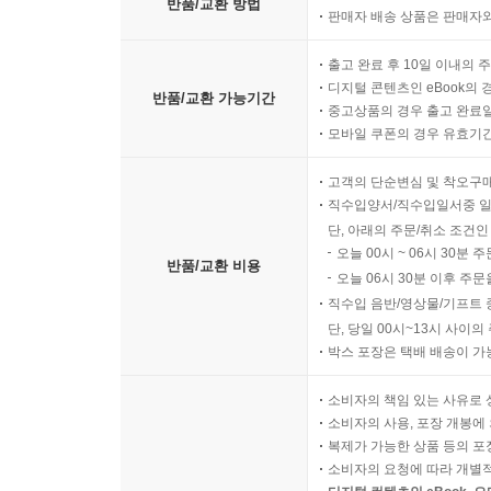
반품/교환 방법
판매자 배송 상품은 판매자와
출고 완료 후 10일 이내의 
디지털 콘텐츠인 eBook의 
반품/교환 가능기간
중고상품의 경우 출고 완료일
모바일 쿠폰의 경우 유효기간(
고객의 단순변심 및 착오구
직수입양서/직수입일서중 일
단, 아래의 주문/취소 조건인
오늘 00시 ~ 06시 30분 
반품/교환 비용
오늘 06시 30분 이후 주문
직수입 음반/영상물/기프트 
단, 당일 00시~13시 사이
박스 포장은 택배 배송이 가
소비자의 책임 있는 사유로 
소비자의 사용, 포장 개봉에 
복제가 가능한 상품 등의 포장을 
소비자의 요청에 따라 개별