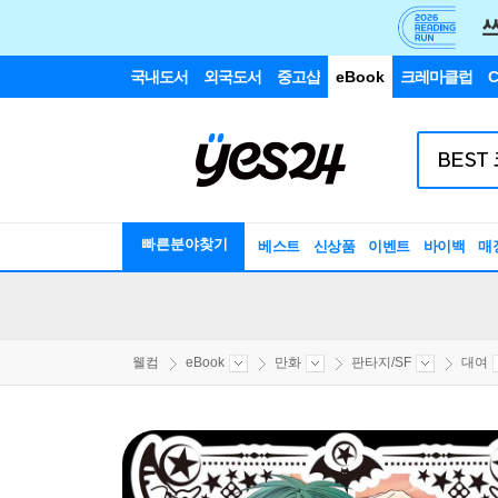
국내도서
외국도서
중고샵
eBook
크레마클럽
C
빠른분야찾기
베스트
신상품
이벤트
바이백
매
웰컴
eBook
만화
판타지/SF
대여