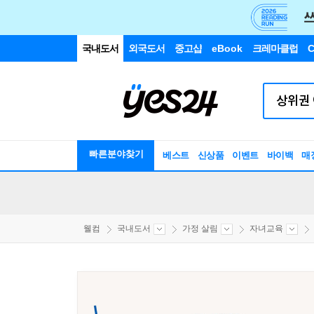
국내도서
외국도서
중고샵
eBook
크레마클럽
C
빠른분야찾기
베스트
신상품
이벤트
바이백
매
웰컴
국내도서
가정 살림
자녀교육