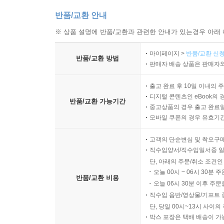
반품/교환 안내
※ 상품 설명에 반품/교환과 관련한 안내가 있는경우 아래 
마이페이지 >
반품/교환 신청
반품/교환 방법
판매자 배송 상품은 판매자와
출고 완료 후 10일 이내의 
디지털 콘텐츠인 eBook의 
반품/교환 가능기간
중고상품의 경우 출고 완료일
모바일 쿠폰의 경우 유효기간(
고객의 단순변심 및 착오구
직수입양서/직수입일서중 일
단, 아래의 주문/취소 조건인
오늘 00시 ~ 06시 30분 
반품/교환 비용
오늘 06시 30분 이후 주문
직수입 음반/영상물/기프트 
단, 당일 00시~13시 사이
박스 포장은 택배 배송이 가