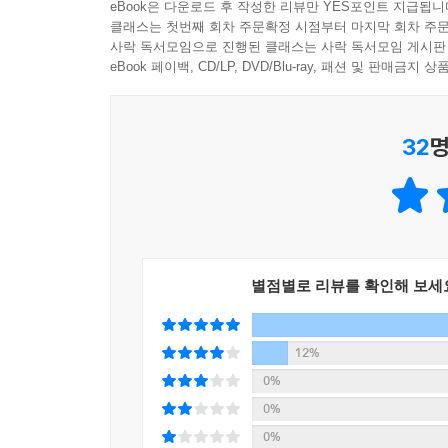
eBook은 다운로드 후 작성한 리뷰만 YES포인트 지급됩니
‘이것’만 있다면 누구나 ‘반전 드라마’의 주인공이 될
클래스는 첫번째 회차 주문확정 시점부터 마지막 회차 주문
사락 독서모임으로 진행된 클래스는 사락 독서모임 게시판
eBook 페이백, CD/LP, DVD/Blu-ray, 패션 및 판매금
전교 꼴찌, 내신 성적이 줄줄이 4~5등급이었던 학
원인은 무엇일까? 타고난 공부 천재가 아니거나, 
무엇일까? 바로 아빠, 나아가 부모와의 ‘관계’에서 
32
명
수능 만점자, 서울대 재학생 160명을 대상으로 설
8명의 학생들은 그들의 아빠에게 긍정적인 감정을
심한 갈등을 겪거나, 노심초사 불안하고 초조한 감
‘울타리, 친구, 롤모델’ 등의 긍정적인 단어로 표
명문대생에게 발견되는 공통점, 그들이 말하는 아
별점별로 리뷰를 확인해 보세
과정에서 아이들이 진짜 원하는 부모의 모습을 다시
12%
0%
0%
0%