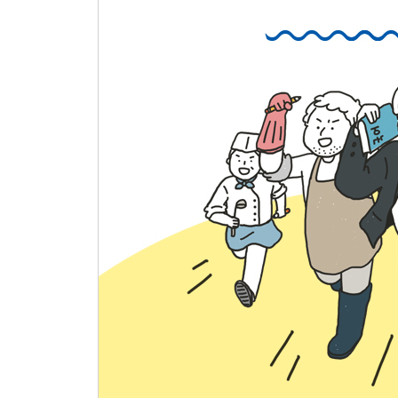
-“내일 할 수 있는 일을 오늘 하지 마라”
-아이와 함께할 수 있는 시간은 생각보다 짧다
미니 인터뷰 ◆ 대디스 토크
아빠도 아마추어다 이범 교육평론가
SKY가 아니어도 행복한 삶을 꿈꾸다
원조 입시 코디, 내 아이의 다른 하늘을 열어주다 
비전이 없다면 피라미드 꼭대기도 허허벌판
상류층이 주도하는 무한경쟁 레이스에서 벗어나야
네 아버지는 어디에 계시니 이승욱 정신분석가
“괜찮다, 수고 많았다!” 아이들은 그걸로 충분하다
부록
배운철 사례자 심층 인터뷰 (포항공대, 서울대생 학