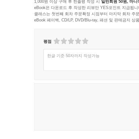
1,000원 이상 구매 후 한줄평 작성 시
일반회원 50원, 마니
eBook은 다운로드 후 작성한 리뷰만 YES포인트 지급됩니
클래스는 첫번째 회차 주문확정 시점부터 마지막 회차 주문
eBook 페이백, CD/LP, DVD/Blu-ray, 패션 및 판매금
평점
한글 기준 50자까지 작성가능