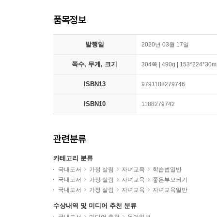
품목정보
발행일
2020년 03월 17일
쪽수, 무게, 크기
304쪽 | 490g | 153*224*30
ISBN13
9791188279746
ISBN10
1188279742
관련분류
카테고리 분류
국내도서
가정 살림
자녀교육
학습법일반
국내도서
가정 살림
자녀교육
좋은부모되기
국내도서
가정 살림
자녀교육
자녀교육일반
수상내역 및 미디어 추천 분류