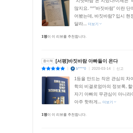
"치맛바람"은 지났다!이제는 "
많지요. ^^"바짓바람" 이란 
어봤는데, 바짓바람? 입시 현
달라...
더보기
1명
이 이 리뷰를 추천합니다.
[서평]바짓바람 아빠들이 온다
종이책
b****0
2020-03-14
신고
|
|
|
1등을 만드는 작은 관심의 차
학의 비결로엄마의 정보록, 할
자기 아빠의 무관심이 아니라아
아주 핫하게...
더보기
1명
이 이 리뷰를 추천합니다.