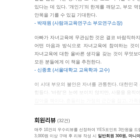
구체적이고 실질적인 사례들을 통해 나만의 바짓바
있다는 데 있다. ‘개인기’의 한계를 깨닫고, 부모 
안목을 기를 수 있길 기대한다.
공부 잘하게 만든 부모에게는 분명히 어떤 노하우가
- 박재원 (사람과교육연구소 부모연구소장)
스스로 공부하는 아이로 만드는 현명한 바짓바람 하우투
아빠가 자녀교육에 무관심한 것은 결코 바람직하지 않
‘아이를 잘 키웠다’라는 말이 내 아이의 ‘명문대
어떤 마음과 방식으로 자녀교육에 참여하는 것이 
능력을 발휘할 수 있도록 그에 걸맞은 환경을 만들
자녀교육에 대한 올바른 생각을 갖는 것이 무엇보
교육 기준은 존중받아 마땅하며, 그들 나름의 기
모든 분들에게 이 책을 추천한다.
‘교육관’을 정립하는 데 어려움을 호소하는 사람이 
- 신종호 (서울대학교 교육학과 교수)
했을까? 옆집 아이가 명문대에 입학했다고 하는데, 
이 시대 부모의 불안은 자녀를 관통한다. 대한민국
『바짓바람 아빠들이 온다』는 직접 명문대를 보낸 
힘들다. ‘바람’은 눈에 보이지 않지만, 사물을 
다를 것 없어 보이는 평범해 보이지만 오랜 시간 고
잡아줄 책이다. 흔들리는 가정의 근간을 잡고, 가족
읽는 모습을 보이고 성실한 자세로 하루를 살아가며
- 이승욱 (닛부타의 숲 정신분석클리닉 대표)
고민하고 묵묵히 도와줘 하나고에 진학시킨 아빠 
회원리뷰
(32건)
명문대생이 어떻게 공부했는지, 수능 만점자에게 어
매주 10건의 우수리뷰를 선정하여 YES포인트 3만원을 드
3,000원 이상 구매 후 리뷰 작성 시
일반회원 300원, 마니아
수능 만점자, 서울대 재학생 160명에게 직접 듣는 