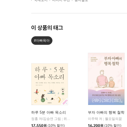
국내도서
미디어 추천
동아일보
이 상품의 태그
#아빠육아
하루 5분 아빠 목소리
부자 아빠의 행복 철학
정홍 저/김승연 그림
위즈덤하우스
이주택 저
월요일의꿈
|
|
17,550
원
(10% 할인)
16,200
원
(10% 할인)