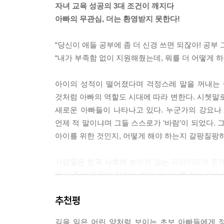
자녀 교육 성공의 3대 조건이 깨지다
아빠의 무관심, 더는 환영받지 못한다!
“당신이 애들 공부에 좀 더 신경 쓰면 되잖아! 공부 
“내가 부족함 없이 지원해줬는데, 뭐를 더 어떻게 하
아이의 성적이 떨어졌다며 걱정스레 말을 꺼내는 
것처럼 아빠의 역할도 시대에 따라 변한다. 시쳇말로
새로운 아빠들이 나타나고 있다. 누군가의 강요나
언제 적 말이냐며 그들 스스로가 ‘바람’이 되었다.
아이를 위한 것인지, 어떻게 해야 하는지 갈팡질팡
사람들은 한국 사회에 보이지 않는 피라미드가 존재
온 가족이 명문대 진학을 위해 에너지를 쏟는 모습
것은 무엇일까? 어떤 부모도 이상적인 부모의 상
추천평
고민해볼 필요가 있다. 이러한 측면에서 『바짓바
뜬구름 같은 이론이 아니라, 지금 바로 내 아이에
길을 잃은 어린 양처럼 보이는 초보 아빠들에게 정