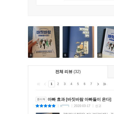
3
6
4
전체 리뷰
(32)
1
2
3
4
5
6
7
아빠 효과 [바짓바람 아빠들이 온다]
종이책
n*****i
2020-03-17
신고
|
|
|