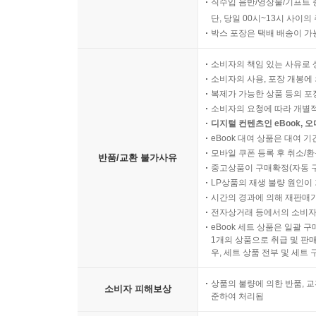
하였다.(29장)
직수입 음반/영상물/기프트 
단, 당일 00시~13시 사이
박스 포장은 택배 배송이 가
제10편 향당(鄕黨)
이 편에서는 고향이나 조정에서의 언행, 손님 접대,
소비자의 책임 있는 사유로 
의 예제(禮制)문제에 관하여 유의해야할 점을 포괄
소비자의 사용, 포장 개봉에 
마구간이 불에 타자, 공자가 조정에서 돌아와 “다친 
복제가 가능한 상품 등의 포장을 
소비자의 요청에 따라 개별
을 보여준 말이다.
디지털 컨텐츠인 eBook, 
eBook 대여 상품은 대여 기
제11편 선진(先進)
모바일 쿠폰 등록 후 취소/환
반품/교환 불가사유
이 편 각 장은 서로 연관성이 별로 없다.
중고상품이 구매확정(자동 
LP상품의 재생 불량 원인이 기
1. ‘백규(白圭)’란 흰색의 옥기(玉器). 공자는 
시간의 경과에 의해 재판매가
친다. 흰 옥에 박힌 한 점의 티를 ‘백규일점(白圭一?)
전자상거래 등에서의 소비자
eBook 세트 상품은 일괄 
1개의 상품으로 취급 및 판매
2. 공자의 교육방법: 공자는 같은 질문에 대하여 
우, 세트 상품 전부 및 세트
공자의 교육방법이다.
상품의 불량에 의한 반품, 교
소비자 피해보상
3. 과유불급(過猶不及): 중도(中道)의 선에서 넘
준하여 처리됨
端). [9편8장]’과 ‘화해(和諧)’를 강조한다.