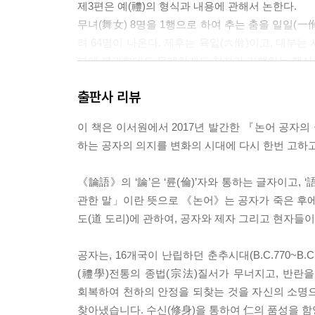
제3편은 예(禮)의 형식과 내용에 관해서 논한다.
무녀(舞女) 8명을 1행으로 하여 추는 춤을 일일(一
려 64명이 나온다. 제후는 육일(六佾)이고, 대부는
부에 불과한데도 무례하게도 천자가 거행하는 행사
출판사 리뷰
제4편 이인(里仁)
본편은 《논어》의 강령으로 볼 수 있는 중요한 내용
이 책은 이서원에서 2017년 발간한 『논어 공
1. 충서(忠恕)원칙: ‘충서’는 공자의 인학사상을
하는 공자의 의지를 변화의 시대에 다시 한번 고하
다.
2. 의리의 변(辯): “군자는 의(義: 公利)에 밝고, 
《論語》의 ‘論’은 ‘륜(倫)’자와 통하는 글자이고, 
3. 조문도(朝聞道), 석사가의(夕死可矣): “아침에 
관한 말」이란 뜻으로 《논어》는 공자가 죽은 후에 
가 이해하기 어렵다고 말한 道란, 바로 노자가 말한
도(道 도리)에 관하여, 공자와 제자 그리고 현자들
4.군자의 풍모를 잘 묘사하고 있다.
공자는, 16개국이 난립하던 춘추시대(B.C.770~B
제5편 공야장(公冶長)
(禮學)전통의 종법(宗法)질서가 무너지고, 반란
이 편에서 눈여겨 볼 것은 선생님과 학생 사이에 
회복하여 천하의 안정을 되찾는 것을 자신의 소명으로
1. 인품(人品)을 중요시하였다; 공야장(公冶長)은
찾아냈습니다. 수신(修身)을 통하여 仁의 품성을 함