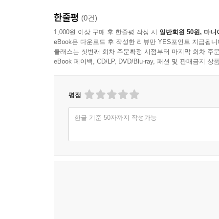
(西學)의 기술력을 용(用)으로 삼아, 자본주의와 사
8. 知 · 仁의 본질:
한줄평
(0건)
- 가난한 사람은 도와주지만, 부유한 사람에게는 도와
1,000원 이상 구매 후 한줄평 작성 시
일반회원 50원, 마니
- 자기의 지위 · 능력 · 성과보다 많은 보수나 선물을
eBook은 다운로드 후 작성한 리뷰만 YES포인트 지급됩니
그 중 일부는 이웃의 가난한 사람에게 돌려주라.(5장
클래스는 첫번째 회차 주문확정 시점부터 마지막 회차 주문
- 仁者는 어려운 일에는 앞에 서고, 이득을 보는 일에
eBook 페이백, CD/LP, DVD/Blu-ray, 패션 및 판매금
- 知者는 물을 좋아하고, 仁者는 산을 좋아한다.(23장
- 仁者는 “자기도 서고 싶지만, 남부터 먼저 서게 해
평점
이루고 싶지만, 남부터 뜻을 이루게 해준다.”(30장)
9. 이름이 있는 사물은, 그 이름다워야 한다.(25장)
한글 기준 50자까지 작성가능
10. 군자는 사람들에게 속을 수는 있으나, 우롱당할 수
제7편 술이(述而))
이 편은 제1편 [학이]와 밀접하게 관련이 있으며, 
기도 한다.
- 학습방면: “나는 옛것을 전술은 하되 고치거나 꾸
을 중시하고, 문화 발전의 틀을 구성하는 대원칙이다
학습방법은 반성식(反省式)이며 지속적이다. 공자는 