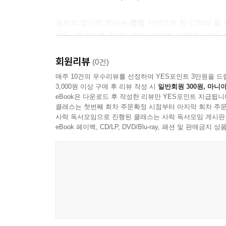
들에게 시집을 보냈다. 사람을 겉만 보지 않고, 사람
2. 사람마다 지닌 재능이 다르다; 자공(子貢)은 생
공자의 정신적 토대는 禮를 기반으로 한 仁이라 할 
어질다는 점, 자로(子路)는 성질이 맹렬하고, 사
되는 개념으로 仁은 글자 그대로 사람과 사람 
다.
추구하였고, 이를 상징하는 개념으로 사용한 것입니
3. 재여(宰予)라는 제자가 낮잠만 즐기고 학습을 게
회원리뷰
(0건)
부해야하는 때에 한가하게 낮잠이나 즐기는 젊은이에
“자기가 서고자 할 때 남을 먼저 세워주고, 자
매주 10건의 우수리뷰를 선정하여 YES포인트 3만원을 드
3,000원 이상 구매 후 리뷰 작성 시
일반회원 300원, 마니아
인유이무이(有異无二)의 완전한 사랑이, 곧 仁입
제6편 옹야(雍也)
eBook은 다운로드 후 작성한 리뷰만 YES포인트 지급됩니
바람입니다.
이 편에서 언급한 주요 내용들을 추려본다.
클래스는 첫번째 회차 주문확정 시점부터 마지막 회차 주문
사락 독서모임으로 진행된 클래스는 사락 독서모임 게시판
1. 출신이 빈천하고 외모나 능력이 모자란다고 실망
공자는 仁을 확산하는 방법으로, “화이부동(和而不同
eBook 페이백, CD/LP, DVD/Blu-ray, 패션 및 판매금
장.12장.)
것이며;
2. 부정한 관리 밑에서 일하지 말라.(9장)
和는 이웃과 어우러져 내는 화음(和音)이고, 
3. 청렴하고 정직하게 살아라. 만족함을 아는 게 행복이
지배하려는 힘의 논리입니다. 화이부동을 통해 이
4. 자기 공적을 자랑하지마라. (15장)
화이부동으로 천하평을 이루자는 것입니다.
5. 항상 정도(正道)를 걸어라.(17장)
6. 군자는 외관과 내적 소양이 잘 어울리는 ‘문질빈
논어를 통해 공자의 사상과 가치를 발견하고 사상을
중요시한다.(18장)
지난 지금, 중국에서는 공자바람이 일고 있습니다. 
7. 지식이 많은 사람보다 좋아하는 사람, 좋아하는 