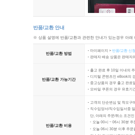
가 무너지면서 ‘人’과 ‘民’의 구별이 불분명해진다.
9장에 우민정책에 관한 글이 들어있다는 점은 특이
하나, 온전하게 전해지는 판본은 없다. 지금 우리가
이 또한 원본이 전해지는 것은 아니다. 전해지는 것
반품/교환 안내
※ 상품 설명에 반품/교환과 관련한 안내가 있는경우 아래 
제9편 자한(子罕))
이 편에서 사유(思惟)하는 방법과 군자의 기개(氣槪
마이페이지 >
반품/교환 신청
반품/교환 방법
판매자 배송 상품은 판매자와
사유하는 방법으로 공자는 다음의 ‘4절(四絶)’을 명
1. 무의(毋意): 자기 뜻을 굳게 지키지 마라
출고 완료 후 10일 이내의 
2. 무필(毋必): 반드시 그렇다고 주장하지마라
디지털 콘텐츠인 eBook의 
반품/교환 가능기간
3. 무고(毋固): 끝까지 고집부리지 마라
중고상품의 경우 출고 완료일
4. 무아(毋我): 내가 최고라는 독선에 빠지지 마라
모바일 쿠폰의 경우 유효기간(
이는 자기의 주관적 독선에서 벗어나, ‘고기양단(叩其
고객의 단순변심 및 착오구
직수입양서/직수입일서중 일
군자의 진면목은 시련이 닥쳤을 때, 알아볼 수 있다고
단, 아래의 주문/취소 조건인
다.
오늘 00시 ~ 06시 30분 
반품/교환 비용
“지자(知者)는 미혹되지 아니하고; 인자(仁者)는 걱
오늘 06시 30분 이후 주문