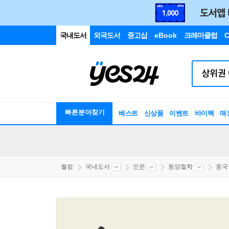
국내도서
외국도서
중고샵
eBook
크레마클럽
C
빠른분야찾기
베스트
신상품
이벤트
바이백
매
웰컴
국내도서
인문
동양철학
중국