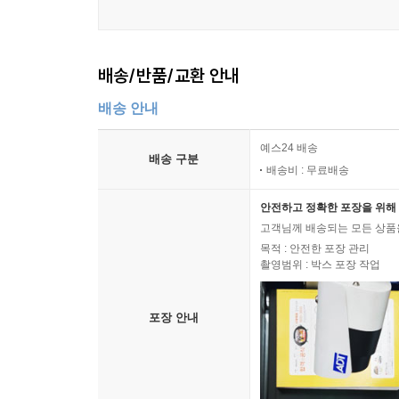
잊어버리고 즐거워하며[낙이망우(樂以忘?)]; 노쇠함
공자는 “세 사람이 길을 가면, 그 중에는 반드시 나
나라의 음악을 듣고, 3개월 동안이나 그 음에 취해
배송/반품/교환 안내
부르며 배웠다.
- 교육방면: 공자는 학생이 배우려는 의지가 없거나,
배송 안내
한 교육방법은 오늘 날에도 중국교육의 핵심규범이 
예스24 배송
공자는 학생들에게 [문헌 · 실천 · 충성 · 신용 ]
배송 구분
배송비 : 무료배송
倦)의 교육가이었다.
- 풍류에 관한 글: “거친 밥 먹고 물마시며, 팔베
안전하고 정확한 포장을 위해 
장)
고객님께 배송되는 모든 상품을
목적 : 안전한 포장 관리
촬영범위 : 박스 포장 작업
제8편 태백(泰伯)
“백성은 순종하도록 길들이기만 하면 되는 것이지, 왜
관한 글이다.
포장 안내
춘추시대(BC770~BC476)는 봉건주의시대로, ‘
배계층으로 [평민 · 노예]를 가리킨다. 평민은 [농
과 같이 귀족들의 소유물이었다. 공자의 수많은 제자