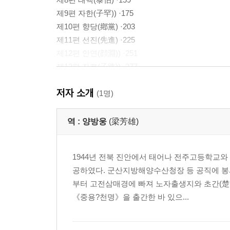
제9편 자한(子罕)) ·175
제10편 향당(鄕黨) ·203
제11편 선진(先進) ·225
제12편 안연(顔淵)) ·251
제13편 자로(子路)) ·277
제14편 헌문(憲問)) ·303
저자 소개
제15편 위령공(衛靈公) ·337
(1명)
제16편 계씨(季氏) ·361
제17편 양화(陽貨) ·383
역 :
양방웅
(梁芳雄)
제18편 미자(微子)) ·409
제19편 자장(子張) ·425
1944년 전북 진안에서 태어나 전주고등학교
제20편 요왈(堯曰) ·449
공하였다. 군산지방해양수산청장 등 공직에 봉
부터 고전삼매경에 빠져 노자출생지와 초간(楚簡
[부록] ·461
《중용?천명》을 출간한 바 있으...
Ⅰ. 공자의 일생 ·463
Ⅱ. 《논어》라는 책 ·470
Ⅲ. 《논어》의 시대배경 ·472