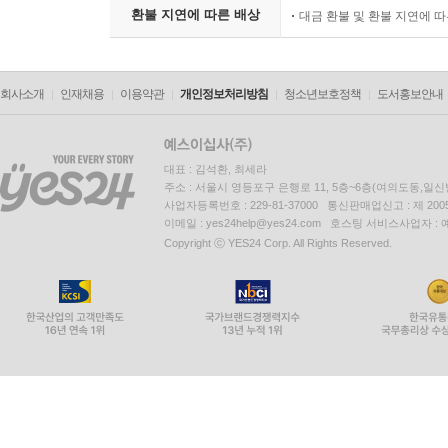
환불 지연에 따른 배상
대금 환불 및 환불 지연에 
4. 공자도 유가들이, 현실적으로 관리가 되어 정사
유자적(悠悠自適)의 도가적 풍류를 이상으로 본 것이
회사소개
인재채용
이용약관
개인정보처리방침
청소년보호정책
도서홍보안내
枕之, 樂亦在其中矣]; 부당한 방법으로 부귀를 얻는 일은
제12편 안연(顔淵))
대표 : 김석환, 최세라
이 편에서는 제자들이 [仁(인) · 政(정)]등의 주요
주소 : 서울시 영등포구 은행로 11, 5층~6층(여의도동,일신
사업자등록번호 : 229-81-37000 통신판매업신고 : 제 200
이메일 : yes24help@yes24.com 호스팅 서비스사업자 :
“仁은 사람을 사랑하는 마음, 즉 애인(愛人)이고; 知
Copyright ⓒ YES24 Corp. All Rights Reserved.
례 하고(1장), 내성불구(內省不?)해야 한다(4장)
고 고요한 상태로 유지되어야 하고; 아울러 항상 예
학(仁學)사상이다.
자로가 “만일 선생님에게 국정 책임을 맡긴다면 무슨 
「“군주는 군주답고, 신하는 신하답고, 아버지는 아버지답
지 않으면, 그것을 어찌 고라 하겠는가?(?不?, ?哉!)
나라에는 주권이 있어야 나라인 것이다. 주권의 핵심