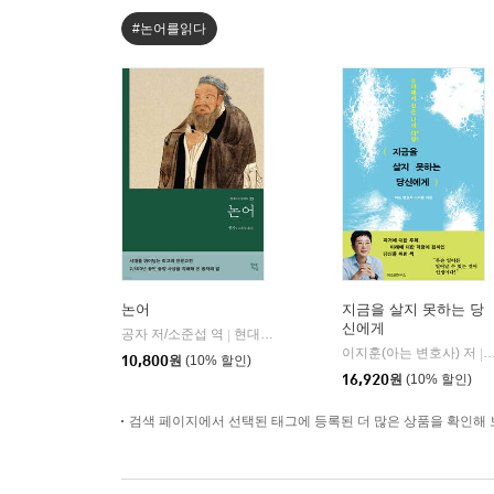
#논어를읽다
논어
지금을 살지 못하는 당
신에게
공자 저/소준섭 역
현대지성
|
이지훈(아는 변호사) 저
|
10,800
원
(10% 할인)
16,920
원
(10% 할인)
검색 페이지에서 선택된 태그에 등록된 더 많은 상품을 확인해 