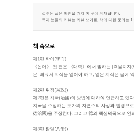
접수된 글은 확인을 거쳐 이 곳에 게재됩니다.
독자 분들의 리뷰는 리뷰 쓰기를, 책에 대한 문의는 1:
책 속으로
제1편 학이(學而)
《논어》 첫 편은 《대학》에서 말하는 [격물치지(
은, 배워서 지식을 얻어야 하고, 얻은 지식은 몸에 
제2편 위정(爲政))
제2편은 치국(治國)의 방법에 대하여 언급하고 있다
치국을 주장하는 도가의 자연주의 사상과 법령으로써
德治國)을 주장한다. 그리고 德의 핵심덕목으로 인의
제3편 팔일(八佾))