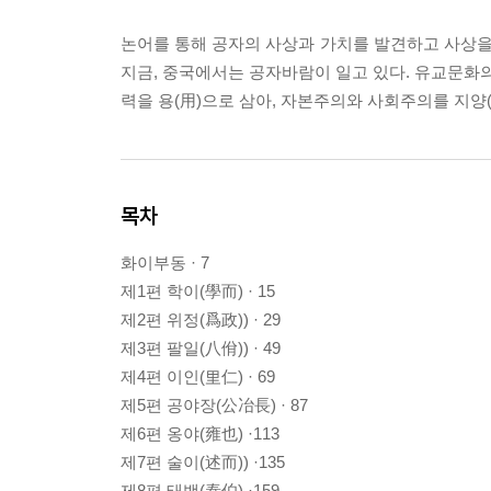
논어를 통해 공자의 사상과 가치를 발견하고 사상을 
지금, 중국에서는 공자바람이 일고 있다. 유교문화의 
력을 용(用)으로 삼아, 자본주의와 사회주의를 지양(
목차
화이부동 · 7
제1편 학이(學而) · 15
제2편 위정(爲政)) · 29
제3편 팔일(八佾)) · 49
제4편 이인(里仁) · 69
제5편 공야장(公冶長) · 87
제6편 옹야(雍也) ·113
제7편 술이(述而)) ·135
제8편 태백(泰伯) ·159