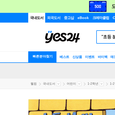
국내도서
외국도서
중고샵
eBook
크레마클럽
C
빠른분야찾기
베스트
신상품
이벤트
바이백
매
웰컴
국내도서
어린이
1-2학년
1-