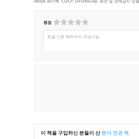
테니까요.
eBook 페이백, CD/LP, DVD/Blu-ray, 패션 및 판매금
김재희 화가는 머리카락 한 올, 털 하나하나까지도
있는 해석, 이야기에 자신의 이야기를 덤으로 얹은 
평점
한글 기준 50자까지 작성가능
이 책을 구입하신 분들이 산
분야 연관 책