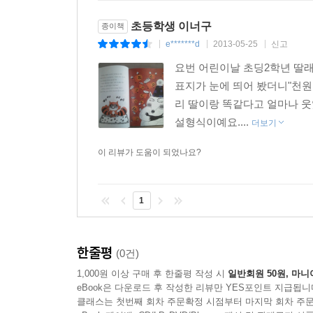
입니다. 기지와 재치가 흠뻑 녹아 있어 단숨에 
등장인물들이 엉뚱한 개성을 가졌으면서도 공감을 
초등학생 이너구
종이책
e*******d
2013-05-25
신고
|
|
|
초등학생이 된 이너구는 처음 학교에 입학하거나 
요번 어린이날 초딩2학년 딸래
학교 수업을 마치고 내뱉는 ‘힘들어’ 이 한마디는
표지가 눈에 띄어 봤더니"천원
학교생활을 돌아보며, 또 다른 재미를 찾아낼 수도
리 딸이랑 똑같다고 얼마나 웃
사람으로 변해 다니고 있는 건지도 모르니까요.
설형식이예요....
더보기
상수가 겪은 하루 동안의 자전거 여행은, 누구나 
이 리뷰가 도움이 되었나요?
아니면 자전거가 상수 마음을 알아채고 잠깐 동안 
싶어 하는 마음과 옳지 않다고 여기는 마음 사이
1
상수의 마음이 울렁울렁했던 건 상수도 어렴풋이 
찾고 있을 거라는 걸 말이에요.
한줄평
(0건)
입으론 “완벽하게!”를 외치지만 알고 보면 겁 
1,000원 이상 구매 후 한줄평 작성 시
일반회원 50원, 마니
알려주는 동화입니다. 힘들이지 않고 소원을 이루
eBook은 다운로드 후 작성한 리뷰만 YES포인트 지급됩니
품고 있습니다. 도둑 아저씨의 활약에 몰입해 읽는
클래스는 첫번째 회차 주문확정 시점부터 마지막 회차 주문