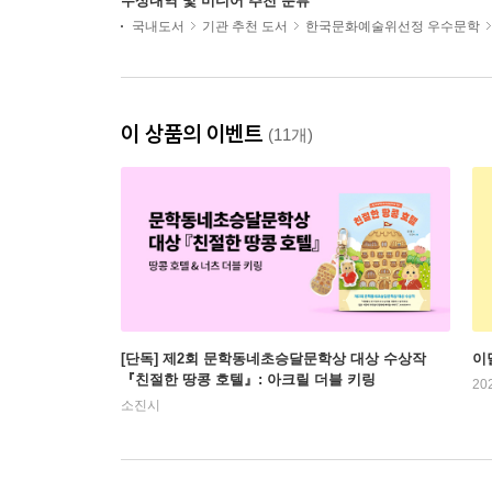
수상내역 및 미디어 추천 분류
국내도서
기관 추천 도서
한국문화예술위선정 우수문학
이 상품의 이벤트
(11개)
[단독] 제2회 문학동네초승달문학상 대상 수상작
이
『친절한 땅콩 호텔』: 아크릴 더블 키링
20
소진시