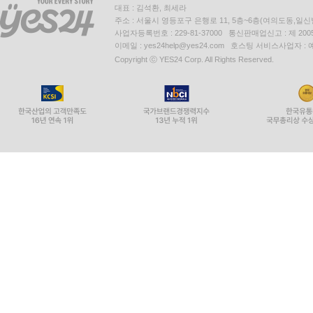
대표 : 김석환, 최세라
주소 : 서울시 영등포구 은행로 11, 5층~6층(여의도동,일신
사업자등록번호 : 229-81-37000 통신판매업신고 : 제 200
이메일 : yes24help@yes24.com 호스팅 서비스사업자 :
Copyright ⓒ YES24 Corp. All Rights Reserved.