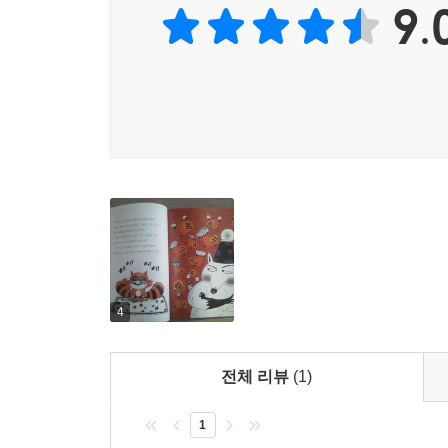
9.
“안장이 엉덩이에 붙지 않게 조심해!”
자전거를 잃어버린 날, 하늘에서 내려온 불꽃 자전
상수는 몇 날 며칠 자전거를 찾아 헤맸습니다. 
알아준 건지, 불꽃 문양이 그려진 멋진 자전거가 마
봐도 지나가는 사람이 없습니다. 이건 바로 하늘
바람을 가르고 힘차게 나아가던 자전거는 우연처럼
내려 준 게 틀림없습니다. 그런데 왜 상수는 사람들
어딘가를 콕콕 쑤시는 것 같을까요?
책장을 넘길 때마다 쌓이는 건강한 웃음과 성장
마음을 탁 트이게 하는 청량제 같은 이야기
4
전경남 작가는 문학동네어린이문학상 수상작인 『
전체 리뷰
(1)
놓치지 않고 있다는 평을 받으며 주목을 받은 작가
학교에 다니고 싶은 너구리가 인간의 학교로 들어
1
변신을 담은 「완벽한 도둑 아저씨」, 주인 없는 