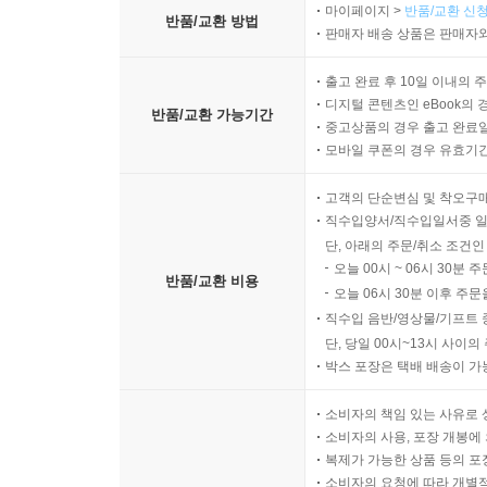
마이페이지 >
반품/교환 신청
반품/교환 방법
판매자 배송 상품은 판매자와
출고 완료 후 10일 이내의 
디지털 콘텐츠인 eBook의 
반품/교환 가능기간
중고상품의 경우 출고 완료일
모바일 쿠폰의 경우 유효기간(
고객의 단순변심 및 착오구
직수입양서/직수입일서중 일
단, 아래의 주문/취소 조건인
오늘 00시 ~ 06시 30분 
반품/교환 비용
오늘 06시 30분 이후 주문
직수입 음반/영상물/기프트 
단, 당일 00시~13시 사이
박스 포장은 택배 배송이 가
소비자의 책임 있는 사유로 
소비자의 사용, 포장 개봉에 
복제가 가능한 상품 등의 포장을 
소비자의 요청에 따라 개별