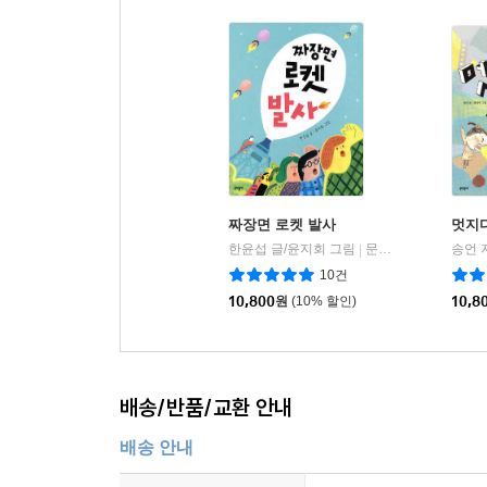
짜장면 로켓 발사
멋지다
한윤섭 글/윤지회 그림
문학동네
송언 
|
10건
10,800
원
(10% 할인)
10,8
배송/반품/교환 안내
배송 안내