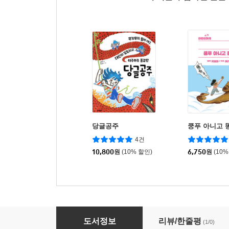
당글공주
쿵푸 아니고 
4건
10,800
원
(10% 할인)
6,750
원
(10%
초등학생 이너구
도서정보
리뷰/한줄평
(1/0)