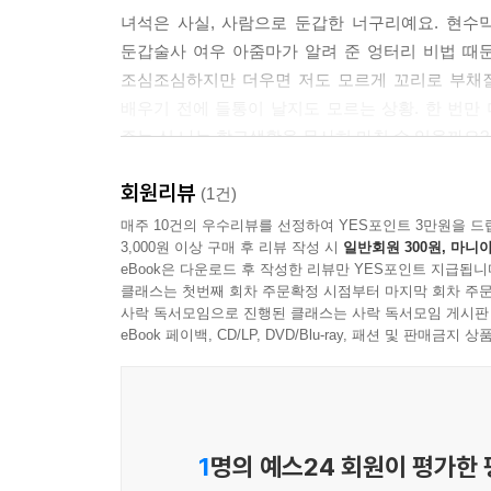
녀석은 사실, 사람으로 둔갑한 너구리예요. 현수
둔갑술사 여우 아줌마가 알려 준 엉터리 비법 때
조심조심하지만 더우면 저도 모르게 꼬리로 부채질
배우기 전에 들통이 날지도 모르는 상황. 한 번만
주는 신 나는 학교생활을 무사히 마칠 수 있을까요?
회원리뷰
“완벽하게! 완벽하게!”
(1건)
뭐든 “완벽하게!”를 외치는 도둑 아저씨의 완벽한 
매주 10건의 우수리뷰를 선정하여 YES포인트 3만원을 드
3,000원 이상 구매 후 리뷰 작성 시
일반회원 300원, 마니아
eBook은 다운로드 후 작성한 리뷰만 YES포인트 지급됩니
완벽하게, 완벽하게, 무엇이든 완벽하게를 외치는 
클래스는 첫번째 회차 주문확정 시점부터 마지막 회차 주문
차려 날마다 친구들과 파티를 하는 거였어요. 다만
사락 독서모임으로 진행된 클래스는 사락 독서모임 게시판
그건 어려운 일이 아니었어요. 변장을 잘했으니까요
eBook 페이백, CD/LP, DVD/Blu-ray, 패션 및 판매금
속아 넘어갔죠. 억울한 곰만 범인으로 잡히고 말
아저씨답지 않게 뭔가 실수를 한 걸까요? 엎친 데 
완벽한 마지막 변신이 시작됩니다. 보물은 잃어버렸지
있을까요?
1
명의 예스24 회원이 평가한