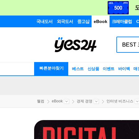
국내도서
외국도서
중고샵
eBook
크레마클럽
C
빠른분야찾기
베스트
신상품
이벤트
바이백
매
웰컴
eBook
경제 경영
인터넷 비즈니스