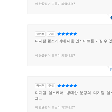
이 한줄평이 도움이 되었나요?
· 꼭 필요한 것을 만들어야 한다
· 한국 의료 시스템의 특수성을 이해하라
· 한국만의 규제를 이해해야 한다
· 해커톤 아이템을 사전 심사하는 이유
· 의학적으로 타당한 문제와 해결책
종이책
구매
· 근거, 근거, 근거!
디지털 헬스케어에 대한 인사이트를 가질 수 있
· 테라노스 사태의 본질
· 큰 아이디어가 필요하다
이 한줄평이 도움이 되었나요?
· 더 많은 스타트업이 필요하다
· 이를 위한 정부의 역할
l
25장?혁신을 어떻게 규제할 것인가
· 규제기관의 딜레마
종이책
구매
· 포지티브 규제 vs. 네거티브 규제
디지털 헬스케어...방대한 분량의 디지털 
· 기술 혁신을 위한, FDA의 규제 혁신
체...
· Pre-Cert, 악마는 디테일에
이 한줄평이 도움이 되었나요?
· FDA의 규제 혁신에서 배울 것들