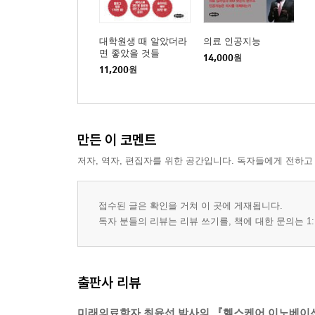
· 디지털 치료제가 온다
디지털 치료제의 유형
대학원생 때 알았더라
의료 인공지능
디지털 치료제와 SaMD
면 좋았을 것들
14,000
원
· 최초의 디지털 치료제, 페어 테라퓨틱스
11,200
원
· 아킬리 인터렉티브, ADHD 치료용 게임
· 앱으로 당뇨병을 예방한다
오마다 헬스, 가장 큰 당뇨 예방 프로그램
눔, 체중 감량 및 당뇨 예방 스타트업
만든 이 코멘트
· VR을 이용한 공포증 치료
저자, 역자, 편집자를 위한 공간입니다. 독자들에게 전하고
· VR 기반의 PTSD 치료
버추얼 베트남
접수된 글은 확인을 거쳐 이 곳에 게재됩니다.
XBOX 게임, 그리고 버추얼 이라크
독자 분들의 리뷰는 리뷰 쓰기를, 책에 대한 문의는 1:
‘오즈의 마법사’
버추얼 이라크의 치료 성과
· 통제 대신, VR
출판사 리뷰
화상 환자의 VR 진통제
‘VR 약국’, 어플라이드VR
미래의료학자 최윤섭 박사의 『헬스케어 이노베이