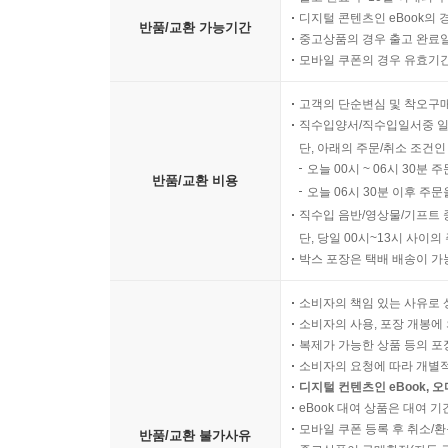
디지털 콘텐츠인 eBook의 
반품/교환 가능기간
중고상품의 경우 출고 완료일
모바일 쿠폰의 경우 유효기간(
고객의 단순변심 및 착오구
직수입양서/직수입일서중 일
단, 아래의 주문/취소 조건인
오늘 00시 ~ 06시 30분 
반품/교환 비용
오늘 06시 30분 이후 주문
직수입 음반/영상물/기프트 
단, 당일 00시~13시 사이
박스 포장은 택배 배송이 가
소비자의 책임 있는 사유로 
소비자의 사용, 포장 개봉에 
복제가 가능한 상품 등의 포장을 
소비자의 요청에 따라 개별
디지털 컨텐츠인 eBook, 
eBook 대여 상품은 대여 기
모바일 쿠폰 등록 후 취소/환
반품/교환 불가사유