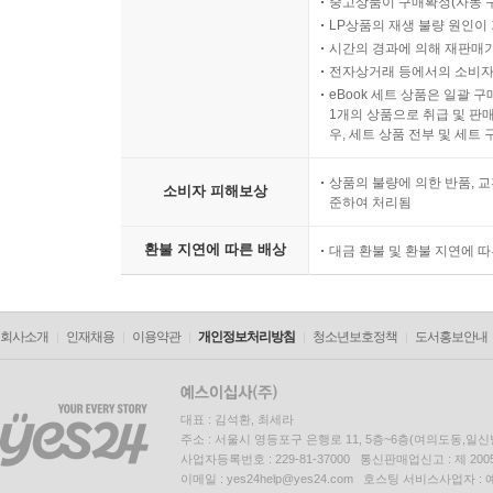
중고상품이 구매확정(자동 
LP상품의 재생 불량 원인이 기
시간의 경과에 의해 재판매가
전자상거래 등에서의 소비자
eBook 세트 상품은 일괄 
1개의 상품으로 취급 및 판매
우, 세트 상품 전부 및 세트
상품의 불량에 의한 반품, 교
소비자 피해보상
준하여 처리됨
환불 지연에 따른 배상
대금 환불 및 환불 지연에 
회사소개
인재채용
이용약관
개인정보처리방침
청소년보호정책
도서홍보안내
대표 : 김석환, 최세라
주소 : 서울시 영등포구 은행로 11, 5층~6층(여의도동,일신
사업자등록번호 : 229-81-37000 통신판매업신고 : 제 200
이메일 : yes24help@yes24.com 호스팅 서비스사업자 :