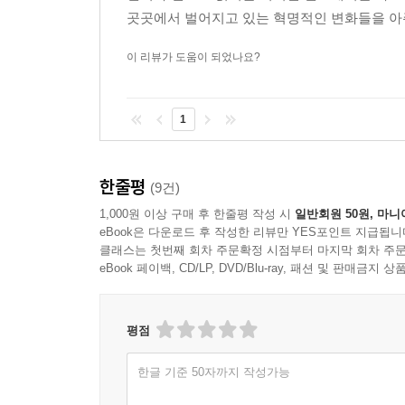
· 대기업의 선택지
곳곳에서 벌어지고 있는 혁명적인 변화들을 아주
21장?제약사, 디지털이 날개를 달아줘요
이 리뷰가 도움이 되었나요?
· 23andMe의 유전정보 데이터베이스
· 개인유전정보 기반의 신약개발
1
· 유전정보를 이용한 파킨슨병 신약개발
· 인공 지능 기반의 신약개발
· 아톰와이즈, 딥러닝 기반의 신약개발
한줄평
(9건)
· IBM 왓슨을 통한 임상시험 환자 모집
1,000원 이상 구매 후 한줄평 작성 시
일반회원 50원, 마니
· 신약 임상시험을 위한 IBM 왓슨
eBook은 다운로드 후 작성한 리뷰만 YES포인트 지급됩니
· 병원 밖 임상 참여자의 데이터 측정
클래스는 첫번째 회차 주문확정 시점부터 마지막 회차 주문
· SNS를 통한 신약 부작용 발견
eBook 페이백, CD/LP, DVD/Blu-ray, 패션 및 판매금
· 페이션츠라이미를 통한 항우울제 부작용 발견
· 디지털 치료제, ‘약’이라는 개념의 확장
평점
22장?보험사, 근본적인 변화
한글 기준 50자까지 작성가능
· 활동량 기반의 건강관리 서비스