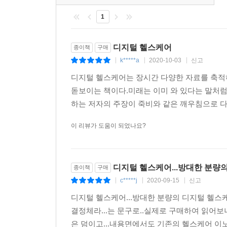
제안하고 있다. 특히 산업계와 정부 부처의 실무
필자의 수면 모니터링 (2) 슬립 사이클
1
얻을 수 있을 것이다.
웨어러블, 효용의 세 가지 조건
웨어러블의 효용: 여섯 가지 유형
디지털 헬스케어
종이책
구매
· 웨어러블의 의료적 효용
k*****a
2020-10-03
신고
|
|
|
발작을 측정하는 웨어러블
핏빗은 어떤 효용이 있는가
디지털 헬스케어는 장시간 다양한 자료를 축적
활동량 측정계를 이용한 임상연구
돋보이는 책이다.미래는 이미 와 있다는 말처럼
심박수 기반의 부정맥 측정
하는 저자의 주장이 죽비와 같은 깨우침으로 다
애플워치의 심전도 및 부정맥 측정
이 리뷰가 도움이 되었나요?
의학적 효용, 그 이상의 가치?
· 웨어러블의 재정적 효용: 열심히 운동하면 돈을 
데이터 기반의 보험
디지털 헬스케어...방대한 분량의
보험사의 금전적 인센티브
종이책
구매
c*****j
2020-09-15
신고
정확성은 중요하다
|
|
|
· 웨어러블의 오락적 효용: 포켓몬GO, 그리고 펠로
디지털 헬스케어...방대한 분량의 디지털 헬스케
전 세계를 강타한 포켓몬GO
결정체라...는 문구로..실제로 구매하여 읽어
‘의도치 않은’ 최고의 헬스케어 앱
은 덤이고...내용면에서도 기존의 헬스케어 이