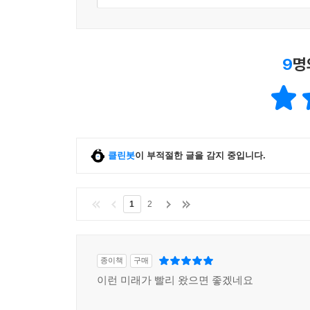
· 데이터 기반의 새로운 보험사
· 사후적, 수동적 보험 vs. 선제적, 능동적 보험
· 디지털 치료제의 활용
· 디지털 표현형, 더 과감한 기술
9
명
1. 임상적으로 증명된 기술만 이용해야 한다
2. 데이터의 소유권, 보안 및 프라이버시 문제
3. 의료 행위 해당 여부에 대한 해석
· 윈윈 모델을 위해
클린봇
이 부적절한 글을 감지 중입니다.
23장?자동차, 헬스케어를 더한다면
· 헬스케어 플랫폼으로서의 자동차
· 커넥티드 자동차, 헬스케어 적용 방안
1
2
· 자동차에 탑승하기 이전의 데이터
· 자동차만의 강점을 활용하라
· 자동차와 헬스케어의 미래
종이책
구매
이런 미래가 빨리 왔으면 좋겠네요
24장?스타트업, 변화의 동력이 되려면
· 헬스케어 시장은 정말 큰가