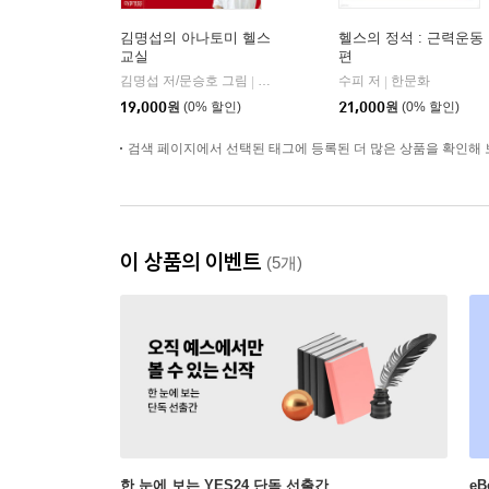
김명섭의 아나토미 헬스
헬스의 정석 : 근력운동
교실
편
김명섭 저/문승호 그림
싸이프레스
수피 저
한문화
|
|
19,000
원
(0% 할인)
21,000
원
(0% 할인)
검색 페이지에서 선택된 태그에 등록된 더 많은 상품을 확인해 
이 상품의 이벤트
(5개)
한 눈에 보는 YES24 단독 선출간
e