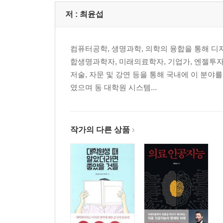
17장 인공지능
저 :
최윤섭
· 디지털 헬스케어의 화룡점정
· 인공지능의 발전
· 딥러닝의 발전
컴퓨터공학, 생명과학, 의학의 융합을 통해 디
· 스마트폰으로 부정맥 진단
합생명과학자, 미래의료학자, 기업가, 엔젤투자
· 심장내과 전문의를 능가하는 인공지능
저술, 자문 및 강연 등을 통해 국내에 이 분
· 중환자실의 데이터 분석 및 예측
였으며 동 대학원 시스템...
· 인공지능을 이용한 혈당관리
· IBM 왓슨을 이용한 혈당관리 앱
· 슈거아이큐의 활용 사례
작가의 다른 상품
· 개인맞춤 혈당관리의 미래
· 유전정보 기반의 다이어트
· 유전정보 애플 헬스키트 왓슨=OME
3부 디지털 헬스케어의 새로운 물결과 숙제
18장?디지털 치료제, 또 하나의 신약