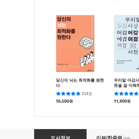
당신의 뇌는 최적화를 원한
우리말 어감사
다
뜻을 잘 이해
법
214건
10,500
원
11,900
원
디지털 헬스케어
도서정보
리뷰/한줄평
(5/9)