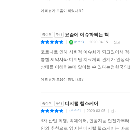
너무 재미있어서 쓰지 않을 수 없었으나
이 리뷰가 도움이 되었나요?
헬스케어의 넷플릭스, 펠로톤
컬트 문화를 통한 사용자 경험
· 웨어러블의 돌파구, 어디에 있는가
웨어러블의 세 가지 축
요즘에 이슈화되는 책
종이책
구매
맥락을 고려해야 한다
k****3
2020-04-15
신고
|
|
|
효용의 간접 수혜자
코로나로 인해 사회적 이슈화가 되고있어서 정
헬스케어 효용의 역설
통합,제약사와 디지털 치료제의 관계가 인상
돌파구는 웨어러블이 아닐 수도
상태를 이해하는데 알아볼 수 있다는점한국의료 
웨어러블은 미래가 될 수 있을까
이 리뷰가 도움이 되었나요?
4부 미래로 가는 길
20장?대기업, 어디에서 시작해야 하나
디지털 헬스케어
종이책
구매
· 미래는 예측 가능한가
k******1
2020-03-05
신고
|
|
|
· 한국 대기업이 간만 보는 이유
4차 산업 혁명, 빅데이터, 인공지능 언젠가
· 구글이 닥치는 대로 잡다하게 하는 이유
인의 추천으로 읽어본 디지털 헬스케어는 바로 