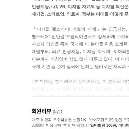
· 더 많은 디지털 치료제들
인공지능, IoT, VR, 디지털 치료제 등 디지털 혁
알츠하이머 치료 앱, 드테라 사이언스
대기업, 스타트업, 의료계, 정부는 미래를 어떻게 
우울증 치료 챗봇, 워봇
수면제 앱, 빅 헬스
『디지털 헬스케어: 의료의 미래』는 인공지능, 
· 누구도 가보지 않은 길
헬스케어’ 전반을 포괄적이면서도 상세하게 소개하
난관 1. 어떻게 규제할 것인가
저술과 강연을 통해 국내에 이 분야를 처음 소개한 
난관 2. 보험 적용을 받을 수 있을까
개념부터, 의료 인공지능, 디지털 치료제, 웨어러
난관 3. 의사가 과연 처방할 것인가
이슈까지 거침없이 심도 있게 다루고 있다. 더 나아
난관 4. 환자는 디지털 치료제를 쓸까?
규제 기관 등 관계 당국에 던지는 날카로운 지적과
· 제약사와 디지털 치료제의 관계
· 디지털 치료제라는 미래
1부 ‘디지털 헬스케어가 온다’에서는 이 분야에 
주요한 세부 분야를 체계적으로 제시한다. 또한,
19장?헬스케어 웨어러블 딜레마: 돌파구는 어디에
제기한다. 특히 이 책에서는 ‘데이터’를 강조하는데
· 웨어러블의 시대는 끝났는가
헬스케어가 미래 의료의 주요 개념인 4P 의료(예방,
죽음의 계곡
회원리뷰
(5건)
웨어러블의 돌파구는 어디에
2부 ‘디지털 헬스케어는 어떻게 구현되는가’에서는
매주 10건의 우수리뷰를 선정하여 YES포인트 3만원을 드
당신은 돌아갈 것인가?
3,000원 이상 구매 후 리뷰 작성 시
일반회원 300원, 마니아
특히 ‘디지털 헬스케어의 3단계’라고 명명한 데이터
· 헬스케어 웨어러블 딜레마