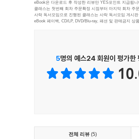
eBook은 다운로드 후 작성한 리뷰만 YES포인트 지급됩니
웨어러블 디바이스, 개인유전정보 분석, 디지털 표
· 웨어러블이 정말 정확해야 하는가?
클래스는 첫번째 회차 주문확정 시점부터 마지막 회차 주문
데이터 플랫폼을 설명하고, 구글과 미국 정부 등의
사락 독서모임으로 진행된 클래스는 사락 독서모임 게시판
가장 정확한 웨어러블
3단계 ‘데이터의 분석’에서는 빅데이터 의료의 가능
eBook 페이백, CD/LP, DVD/Blu-ray, 패션 및 판매금
웨어러블은 과연 정확해야 하는가
의료 인공지능까지 소개한다. 2부를 통해 독자들은
· 지속 사용성: 웨어러블 최대의 난제
수 있는 방식까지 익히게 될 것이다.
웨어러블, 얼마나 오래 사용하나
핏빗의 활성 사용자
3부 ‘디지털 헬스케어의 새로운 물결과 숙제’에서
5
명의 예스24 회원이 평가한
난제를 푸는 두 가지 방법
‘웨어러블 디바이스’에 대해서 더욱 심도 있게 분석
기존의 습관에 묻어가기
10.
글로벌에서 큰 잠재력을 인정받고 있으나, 현재 
애플워치의 높은 지속 사용성
치료제의 개념부터 상세한 사례, 그리고 향후 
애플워치는 스마트 워치인가?
딜레마’에서는 한 때 크게 주목받았으나 현재 암
기존 행동 활용의 한계
때문인지, 이 딜레마를 해결할 수 있는 돌파구를
구글 글래스의 실패 원인: 쪽팔림
살펴본다.
당뇨병 패러독스
무엇이 지속 사용성을 결정하는가
4부 ‘미래로 가는 길’은 디지털 헬스케어 분야의 
· 웨어러블, 어떻게 효용을 제공할 것인가
잡고 미래를 만들어내기 위한 구체적인 방안을 제시한
측정만으로는 안 된다
협업 및 투자 경험을 바탕으로 국내 디지털 헬스케
전체 리뷰
(5)
필자의 수면 모니터링 (1) 오라 링