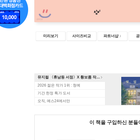
미리보기
사이즈비교
파트너샵
공
뮤지컬 〈휴남동 서점〉X 황보름 작가 북토크
2026 젊은 작가 1위 : 청예
기간 한정 특가 도서
오직, 예스24에서만
이 책을 구입하신 분