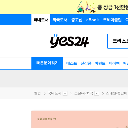
국내도서
외국도서
중고샵
eBook
크레마클럽
C
빠른분야찾기
베스트
신상품
이벤트
바이백
매
웰컴
국내도서
소설/시/희곡
스페인/중남미소