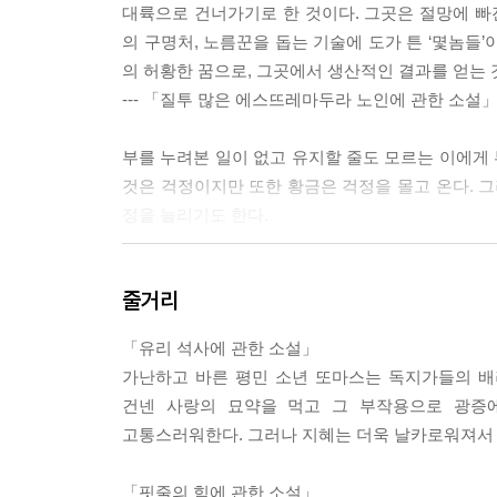
대륙으로 건너가기로 한 것이다. 그곳은 절망에 
의 구명처, 노름꾼을 돕는 기술에 도가 튼 ‘몇놈들
의 허황한 꿈으로, 그곳에서 생산적인 결과를 얻는 
--- 「질투 많은 에스뜨레마두라 노인에 관한 소설
부를 누려본 일이 없고 유지할 줄도 모르는 이에게 
것은 걱정이지만 또한 황금은 걱정을 몰고 온다. 그
정을 늘리기도 한다.
--- 「질투 많은 에스뜨레마두라 노인에 관한 소설」 중에
줄거리
「유리 석사에 관한 소설」
가난하고 바른 평민 소년 또마스는 독지가들의 배
건넨 사랑의 묘약을 먹고 그 부작용으로 광증
고통스러워한다. 그러나 지혜는 더욱 날카로워져서 
「핏줄의 힘에 관한 소설」