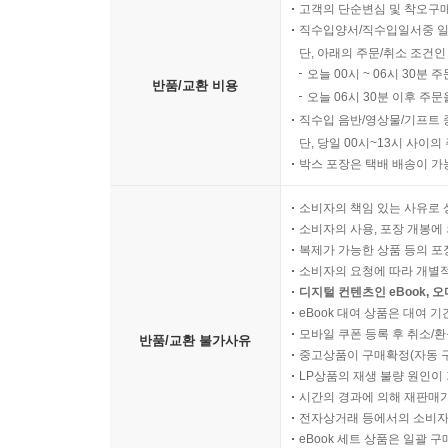
고객의 단순변심 및 착오구
직수입양서/직수입일서중 일
단, 아래의 주문/취소 조건인
오늘 00시 ~ 06시 30분 
반품/교환 비용
오늘 06시 30분 이후 주문
직수입 음반/영상물/기프트 
단, 당일 00시~13시 사이
박스 포장은 택배 배송이 가
소비자의 책임 있는 사유로 
소비자의 사용, 포장 개봉에 
복제가 가능한 상품 등의 포장을 
소비자의 요청에 따라 개별
디지털 컨텐츠인 eBook, 
eBook 대여 상품은 대여 기
모바일 쿠폰 등록 후 취소/환
반품/교환 불가사유
중고상품이 구매확정(자동 
LP상품의 재생 불량 원인이 기
시간의 경과에 의해 재판매가
전자상거래 등에서의 소비자
eBook 세트 상품은 일괄 