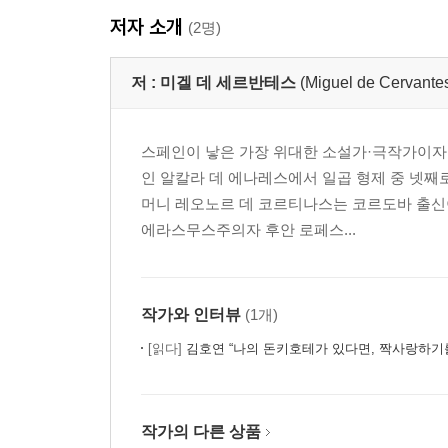
저자 소개
(2명)
저 :
미겔 데 세르반테스
(Miguel de Cervante
스페인이 낳은 가장 위대한 소설가·극작가이자 시
인 알칼라 데 에나레스에서 일곱 형제 중 넷째
머니 레오노르 데 코르티나스는 코르도바 출신이
에라스무스주의자 후안 로페스...
작가와 인터뷰
(1개)
[읽다]
김호연 “나의 돈키호테가 있다면, 짝사랑하기
작가의 다른 상품