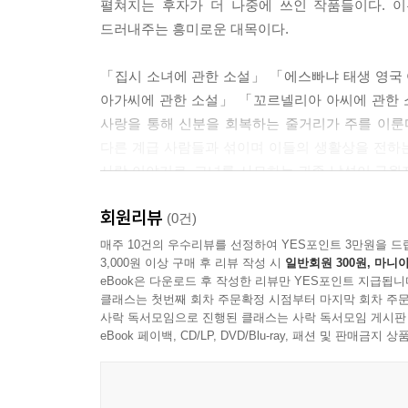
펼쳐지는 후자가 더 나중에 쓰인 작품들이다. 
드러내주는 흥미로운 대목이다.
「꼬르넬리아 아씨에 관한 소설」
에스빠냐 귀족 돈 후안과 돈 안또니오는 이딸리
「집시 소녀에 관한 소설」 「에스빠냐 태생 영국
페라라 공작 사이의 치정에 휘말린다. 꼬르넬리아
아가씨에 관한 소설」 「꼬르넬리아 아씨에 관한 
꼬르넬리아는 오빠가 가문의 명예를 더럽힌 자신을
사랑을 통해 신분을 회복하는 줄거리가 주를 이룬
오해해 그를 죽이려 하고, 페라라 공작은 사라진
다른 계급 사람들과 섞이며 이들의 생활상을 전하는
재미를 선사한다.
사랑 이야기로, 그녀를 사모하는 귀족 남성이 구원
그려지는 것은 아니다.
「사기 결혼에 관한 소설」
회원리뷰
(0건)
퇴역 군인 깜뿌사노는 도냐 에스떼파니아라는 여자
「집시 소녀에 관한 소설」에서 집시로 키워진 
매주 10건의 우수리뷰를 선정하여 YES포인트 3만원을 드
그의 귀금속 역시 모두 가짜였다. 그는 우연히 재
3,000원 이상 구매 후 리뷰 작성 시
일반회원 300원, 마니아
동등한 ‘고귀한’ 신분으로 높여주고 싶다는 귀족
들려준다. 개 두마리가 인간처럼 대화를 나누었
eBook은 다운로드 후 작성한 리뷰만 YES포인트 지급됩니
함께 2년간 집시로 생활한다면 그 사랑을 믿겠노
대화록을 내민다.
클래스는 첫번째 회차 주문확정 시점부터 마지막 회차 주문
삼다가 떠나버린 연인을 찾아 자신들의 권리를 주장
사락 독서모임으로 진행된 클래스는 사락 독서모임 게시판
남성에 종속된 존재이던 시절에 소설 속 여성들은
eBook 페이백, CD/LP, DVD/Blu-ray, 패션 및 판매금
「개들의 대화」
그로 인한 시련을 자신의 의지로 헤쳐나가는 모
「사기 결혼에 관한 소설」에서 깜뿌사노가 글로 
더불어 귀족의 도덕률로 제시되는 신분에 걸맞은 의
목동, 장사꾼, 부패한 경찰 등 여러 악자(惡者)