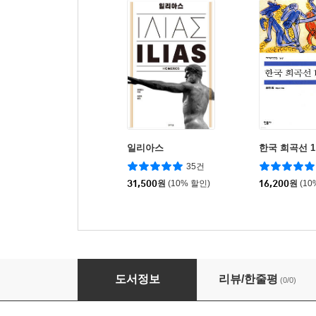
일리아스
한국 희곡선 1
35건
31,500
원
(10% 할인)
16,200
원
(10
모범소설집 2
도서정보
리뷰/한줄평
(0/0)