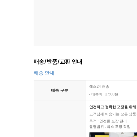
소설 속 모든 인물과 구성을 통제하는 작가의 자리
끼어들기도 한다. ‘열린 소설’로서 독자들이 주어진
개들이 밤새 나눈 대화를 한 사람이 엿듣는 형식으
‘있는 그대로’ 받아 적은 이야기꾼이 등장하며, 그 
순전한 허구인가 혹은 허구를 통해 창조된(발견된)
소설 속 이야기꾼의 존재는 신비롭기까지 하다. 세
것이다.
배송/반품/교환 안내
『모범소설집』은 소설사적 의의만으로도 충분히 
배송 안내
익살과 유머로도 소설 읽는 재미를 선사한다. 세
작품으로서 몇몇 풍습과 여성관 등은 오늘의 독자
예스24 배송
배송 구분
여성들과 세상의 금기를 유희하는 자유분방하고 활달
배송비 : 2,500원
안전하고 정확한 포장을 위해 
옮긴이의 말
고객님께 배송되는 모든 상품을
목적 : 안전한 포장 관리
세르반떼스와 함께 르네상스의 귀족 중심 문학, 
촬영범위 : 박스 포장 작업
사실성을 얻는다. 그때까지 통속적 단편으로 경