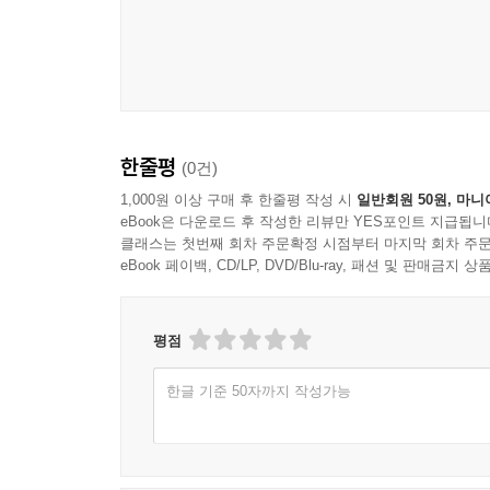
풍자로 가득한 이 소설은 300년 앞선 개 버전의 『
매력적인 악한(惡漢)들의 세계
사실과 허구를 넘나드는 세르반떼스 리얼리즘의 묘
이에 비해 떠돌이 악사, 날품팔이 일꾼, 도둑과 
속임수와 다툼이 일상인 세계, 투박한 말투와 거
한줄평
(0건)
환호하며 춤과 노래가 끊이지 않는 모습이 400여
뛰고 온기가 느껴지는 살아 있는 사람의 세계가 
1,000원 이상 구매 후 한줄평 작성 시
일반회원 50원, 마니
eBook은 다운로드 후 작성한 리뷰만 YES포인트 지급됩니
“지금 나의 이 단편소설들은 내 스스로 창조한 것이
클래스는 첫번째 회차 주문확정 시점부터 마지막 회차 주문
진짜 의미다.
eBook 페이백, CD/LP, DVD/Blu-ray, 패션 및 판매금
「린꼬네떼와 꼬르따디요에 관한 소설」은 악자(
점에서 세태소설의 성격도 갖는 작품이다. 희한한
평점
유머로 그려진다. 「유리 석사에 관한 소설」은 
한글 기준 50자까지 작성가능
이해받지 못하는 천재는 주변 사람들에게 이해받지
사랑을 받던 유리 석사가 막상 광증에서 해방되자 
“반쯤은 진실이고 반쯤은 거짓”이라는(2권 446면