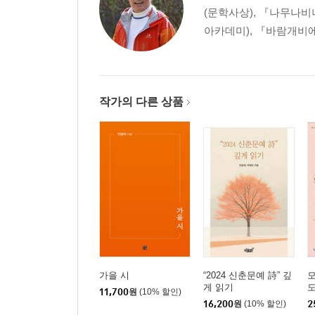
(문학사상), 『나무나비
아카데미), 『바람개비에
작가의 다른 상품
가을 시
“2024 신춘문예 詩” 깊
모
게 읽기
도
11,700
원
(10% 할인)
16,200
원
(10% 할인)
2