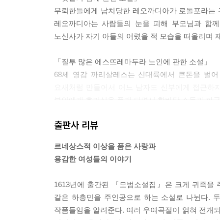
무뢰한들에게 납치당한 레오까디아가 로돌포라는 귀
레오까디아는 사람들의 눈을 피해 부모님과 함께 
노신사가 자기 아들의 어렸을 적 모습을 떠올리며 
「질투 많은 에스뜨레마두라 노인에 관한 소설」
68세 영감 까리살레스는 신대륙에서 큰돈을 벌어
요새처럼 만들어서 어느 남자도 신부에게 접근하지
부인에게 호기심을 품게 되면서 한바탕 소동과 파국
출판사 리뷰
「고명한 식모 아가씨에 관한 소설」
허랑방탕한 밑바닥 삶을 경험하기 위해 참치어장으로
르네상스적 이상을 품은 사랑과
꼰스딴사가 일하는 똘레도의 한 여관에 머무르게 
용감한 여성들의 이야기
정숙한 그녀는 냉정하기만 하다. 그러나 여관 주인
1613년에 출간된 『모범소설집』은 크게 귀족을 
「두 아가씨에 관한 소설」
같은 하층민을 주인공으로 하는 소설로 나뉜다. 
그 시대의 다른 작품들과 달리 자신의 의지대로 
작품들임을 알려준다. 여러 우여곡절이 얽혀 전개
사랑을 되찾기 위해 남장을 한 채 모험을 떠났다가