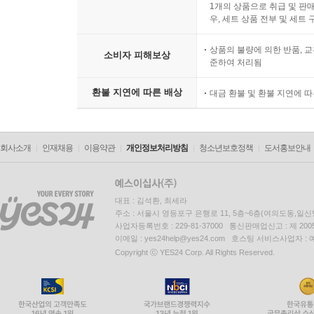
1개의 상품으로 취급 및 판매
우, 세트 상품 전부 및 세트
상품의 불량에 의한 반품, 교
소비자 피해보상
준하여 처리됨
환불 지연에 따른 배상
대금 환불 및 환불 지연에 
회사소개
인재채용
이용약관
개인정보처리방침
청소년보호정책
도서홍보안내
대표 : 김석환, 최세라
주소 : 서울시 영등포구 은행로 11, 5층~6층(여의도동,일신
사업자등록번호 : 229-81-37000 통신판매업신고 : 제 200
이메일 : yes24help@yes24.com 호스팅 서비스사업자 :
Copyright ⓒ YES24 Corp. All Rights Reserved.