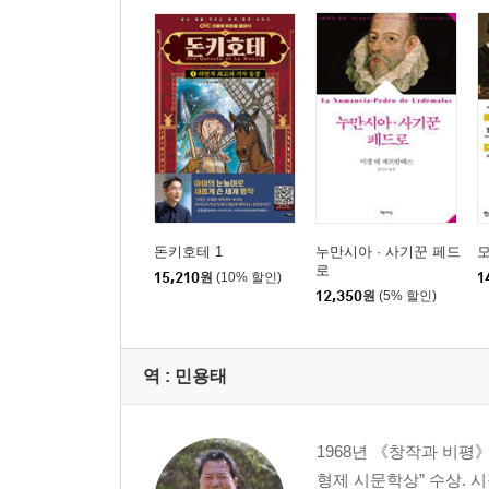
돈키호테 1
누만시아 · 사기꾼 페드
모
로
15,210
원
(10% 할인)
1
12,350
원
(5% 할인)
역 :
민용태
1968년 《창작과 비평》
형제 시문학상” 수상. 