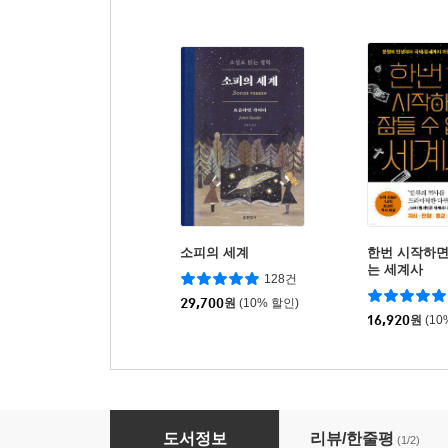
소피의 세계
한번 시작하면
는 세계사
128건
29,700
원
(10% 할인)
16,920
원
(10
모범소설 2
도서정보
리뷰/한줄평
(1/2)