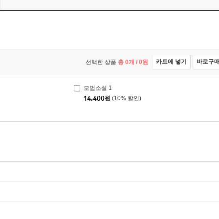
카트에 넣기
바로구
선택한 상품
총
0
개 /
0
원
모범소설 1
14,400
원
(10% 할인)