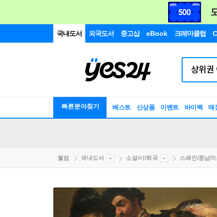
국내도서
외국도서
중고샵
eBook
크레마클럽
C
빠른분야찾기
베스트
신상품
이벤트
바이백
매
웰컴
국내도서
소설/시/희곡
스페인/중남미소