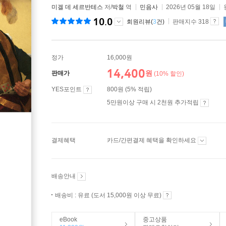
미겔 데 세르반테스
저/
박철
역
민음사
2026년 05월 18일
10.0
회원리뷰(
3
건)
판매지수 318
정가
16,000원
14,400
원
판매가
(10% 할인)
YES포인트
800원 (5% 적립)
5만원이상 구매 시 2천원 추가적립
결제혜택
카드/간편결제 혜택을 확인하세요
배송안내
배송비 : 유료 (도서 15,000원 이상 무료)
eBook
중고상품