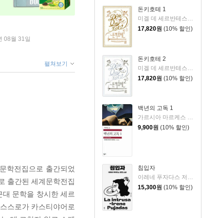
돈키호테 1
미겔 데 세르반테스 사아베드라 저/안영옥 역
17,820
원
(10% 할인)
년 08월 31일
돈키호테 2
펼쳐보기
미겔 데 세르반테스 사아베드라 저/안영옥 역
17,820
원
(10% 할인)
백년의 고독 1
가르시아 마르케스 저/조구호 역
9,900
원
(10% 할인)
세계문학전집으로 출간되었
침입자
이레네 푸자다스 저/류영지 역
으로 출간된 세계문학전집
15,300
원
(10% 할인)
근대 문학을 창시한 세르
가 스스로가 카스티야어로