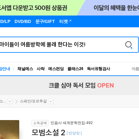
D/LP
DVD/BD
문구
/GIFT
티켓
장안내
채널예스
사락
예스펀딩
클래스24
독서유형검사
여
RBTI Lab
독서유형검사
크클 심야 독서 모임
OPEN
...
스페인/포르투갈
민음사 세계문학전집-492
소득공제
모범소설 2
[ 반양장 ]