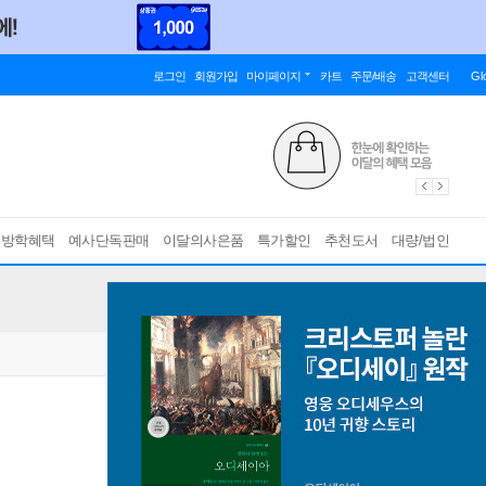
로그인
회원가입
마이페이지
카트
주문/배송
고객센터
Gl
름방학혜택
예사단독판매
이달의사은품
특가할인
추천도서
대량/법인