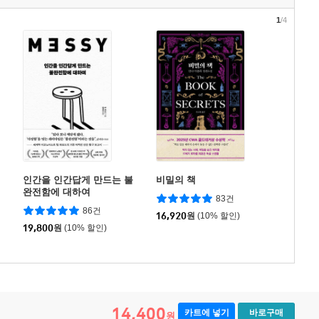
1
/4
인간을 인간답게 만드는 불
비밀의 책
완전함에 대하여
83건
86건
16,920
원
(10% 할인)
19,800
원
(10% 할인)
14,400
카트에 넣기
바로구매
원