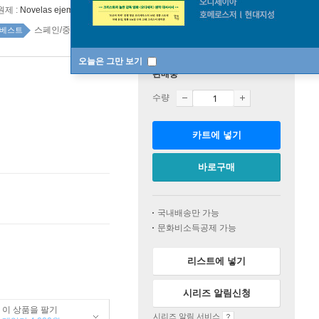
원제 :
Novelas ejemplares
스페인/중남미소설 39위
스페인/중남미소설 top20 1주
베스트
오늘은 그만 보기
판매중
수량
카트에 넣기
바로구매
국내배송만 가능
문화비소득공제 가능
리스트에 넣기
시리즈 알림신청
이 상품을 팔기
시리즈 알림 서비스