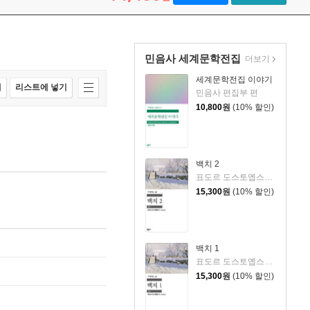
민음사 세계문학전집
더보기
세계문학전집 이야기
매
리스트에 넣기
민음사 편집부 편
10,800
원
(10% 할인)
백치 2
표도르 도스토옙스키 저/김연경 역
15,300
원
(10% 할인)
백치 1
표도르 도스토옙스키 저/김연경 역
15,300
원
(10% 할인)