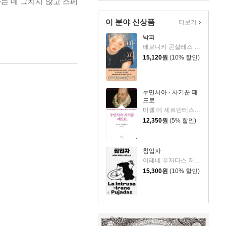
는 데 그치지 않고 스페
이 분야 신상품
더보기
박피
베로니카 곤살레스 라포르테 저/최혜정 역
15,120
원
(10% 할인)
누만시아 · 사기꾼 페
드로
미겔 데 세르반테스 저/김선욱 역
12,350
원
(5% 할인)
침입자
이레네 푸자다스 저/류영지 역
15,300
원
(10% 할인)