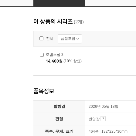
이 상품의 시리즈
(2개)
품절포함
전체
모범소설 2
14,400
원
(10% 할인)
품목정보
발행일
2026년 05월 18일
판형
반양장
쪽수, 무게, 크기
464쪽 | 132*225*30mm