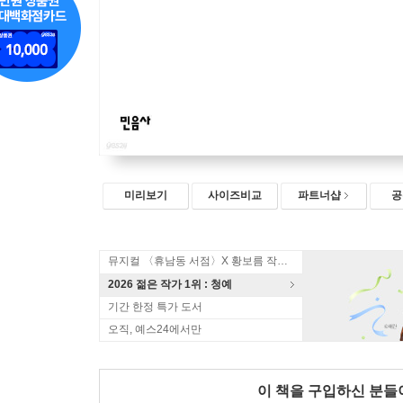
미리보기
사이즈비교
파트너샵
공
뮤지컬 〈휴남동 서점〉X 황보름 작가 북토크
2026 젊은 작가 1위 : 청예
기간 한정 특가 도서
오직, 예스24에서만
이 책을 구입하신 분