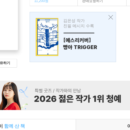
11,200원
판매요청하기
김은성 작가
친필 메시지 수록
---------------
[예스리커버]
빵야 TRIGGER
유하기
들이
함께 산 책