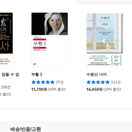
 잠들 수 없
부활 2
수평선 너머
27건
111건
108건
11,700
원
(10% 할인)
16,650
원
(10% 할인)
% 할인)
배송/반품/교환