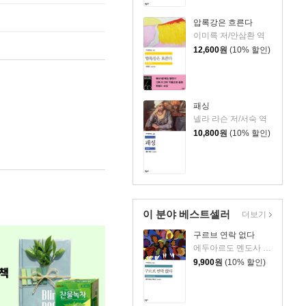
압록강은 흐른다
이미륵 저/안삼환 역
12,600
원
(10% 할인)
패싱
넬라 라슨 저/서숙 역
10,800
원
(10% 할인)
이 분야 베스트셀러
더보기
구르브 연락 없다
에두아르도 멘도사 저/정창 역
9,900
원
(10% 할인)