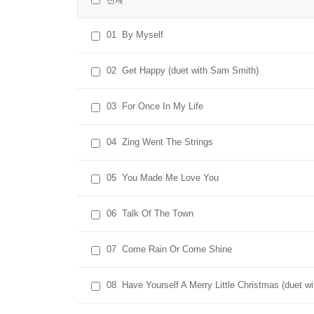
전체
01
By Myself
02
Get Happy (duet with Sam Smith)
03
For Once In My Life
04
Zing Went The Strings
05
You Made Me Love You
06
Talk Of The Town
07
Come Rain Or Come Shine
08
Have Yourself A Merry Little Christmas (duet w