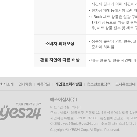
시간의 경과에 의해 재판매가
전자상거래 등에서의 소비자
eBook 세트 상품은 일괄 
1개의 상품으로 취급 및 판매
우, 세트 상품 전부 및 세트
상품의 불량에 의한 반품, 교
소비자 피해보상
준하여 처리됨
환불 지연에 따른 배상
대금 환불 및 환불 지연에 
회사소개
인재채용
이용약관
개인정보처리방침
청소년보호정책
도서홍보안내
대표 : 김석환, 최세라
주소 : 서울시 영등포구 은행로 11, 5층~6층(여의도동,일신
사업자등록번호 : 229-81-37000 통신판매업신고 : 제 200
이메일 : yes24help@yes24.com 호스팅 서비스사업자 :
Copyright ⓒ YES24 Corp. All Rights Reserved.