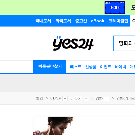
국내도서
외국도서
중고샵
eBook
크레마클럽
C
빠른분야찾기
베스트
신상품
이벤트
바이백
매
웰컴
CD/LP
OST
영화
영화(라이센