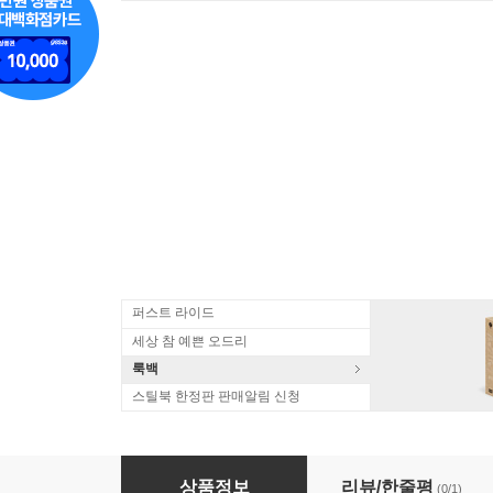
퍼스트 라이드
세상 참 예쁜 오드리
룩백
스틸북 한정판 판매알림 신청
주디 영화음악 (Judy OST by Renee Zellweger
상품정보
리뷰/한줄평
(0/1)