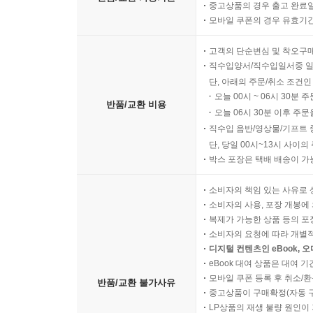
중고상품의 경우 출고 완료일
모바일 쿠폰의 경우 유효기간(
고객의 단순변심 및 착오구
직수입양서/직수입일서중 일
단, 아래의 주문/취소 조건인
오늘 00시 ~ 06시 30분 
반품/교환 비용
오늘 06시 30분 이후 주문
직수입 음반/영상물/기프트 
단, 당일 00시~13시 사이
박스 포장은 택배 배송이 가
소비자의 책임 있는 사유로 
소비자의 사용, 포장 개봉에 
복제가 가능한 상품 등의 포장을 
소비자의 요청에 따라 개별
디지털 컨텐츠인 eBook, 
eBook 대여 상품은 대여 기
모바일 쿠폰 등록 후 취소/환
반품/교환 불가사유
중고상품이 구매확정(자동 
LP상품의 재생 불량 원인이 기