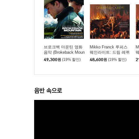
브로크백 마운틴 영화
Mikko Franck 루퍼스
M
음악 (Brokeback Moun
웨인라이트: 드림 레퀴
웨
tain - Original Motion P
엠 (Rufus Wainwright:
엠
49,300
원
(19% 할인)
48,600
원
(19% 할인)
2
icture Soundtrack) [LP]
Dream Requiem) [2LP]
D
음반 속으로