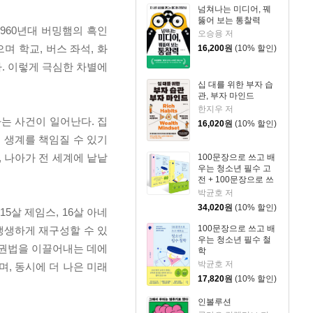
넘쳐나는 미디어, 꿰
뚫어 보는 통찰력
960년대 버밍햄의 흑인
오승용 저
 학교, 버스 좌석, 화
16,200
원
(10% 할인)
. 이렇게 극심한 차별에
십 대를 위한 부자 습
관, 부자 마인드
한지우 저
하는 사건이 일어난다. 집
16,020
원
(10% 할인)
 생계를 책임질 수 있기
 나아가 전 세계에 낱낱
100문장으로 쓰고 배
우는 청소년 필수 고
전 + 100문장으로 쓰
고 배우는 청소년 필
박균호 저
수 철학 세트
34,020
원
(10% 할인)
5살 제임스, 16살 아네
100문장으로 쓰고 배
생생하게 재구성할 수 있
우는 청소년 필수 철
민권법을 이끌어내는 데에
학
박균호 저
, 동시에 더 나은 미래
17,820
원
(10% 할인)
인볼루션