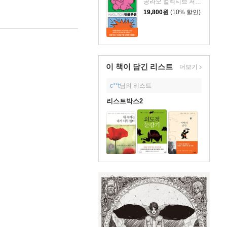
공라오 컬렉티브 저/홍명교 역
19,800
원
(10% 할인)
이 책이 담긴
리스트
더보기
c**t
님의 리스트
리스트박스2