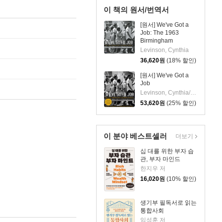
이 책의 원서/번역서
[원서] We've Got a
Job: The 1963
Birmingham
Children's March
Levinson, Cynthia
36,620
원
(18% 할인)
[원서] We've Got a
Job
Levinson, Cynthia/ Ross, Ervin (NRT)
53,620
원
(25% 할인)
이 분야 베스트셀러
더보기
십 대를 위한 부자 습
관, 부자 마인드
한지우 저
16,020
원
(10% 할인)
생기부 필독서로 읽는
통합사회
임성훈 저