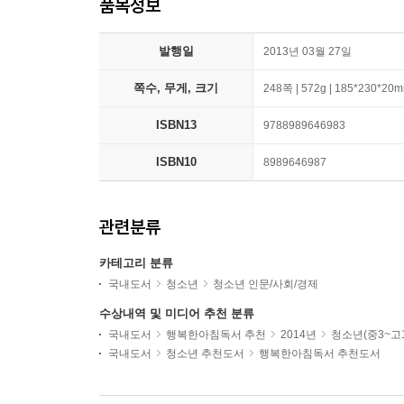
품목정보
발행일
2013년 03월 27일
쪽수, 무게, 크기
248쪽 | 572g | 185*230*20
ISBN13
9788989646983
ISBN10
8989646987
관련분류
카테고리 분류
국내도서
청소년
청소년 인문/사회/경제
수상내역 및 미디어 추천 분류
국내도서
행복한아침독서 추천
2014년
청소년(중3~고1
국내도서
청소년 추천도서
행복한아침독서 추천도서