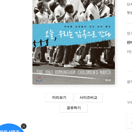
신시
첫
정
판
Y
결
미리보기
사이즈비교
구
공유하기