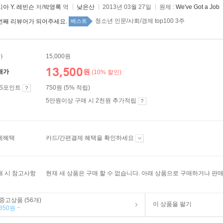
아 Y. 레빈슨
저/
박영록
역
낮은산
2013년 03월 27일
원제 :
We've Got a Job
청소년 인문/사회/경제 top100 3주
번째 리뷰어가 되어주세요.
베스트
가
15,000원
13,500
원
매가
(10% 할인)
ES포인트
750원 (5% 적립)
5만원이상 구매 시 2천원 추가적립
제혜택
카드/간편결제 혜택을 확인하세요
매 시 참고사항
현재 새 상품은 구매 할 수 없습니다. 아래 상품으로 구매하거나 판매
중고상품 (56개)
이 상품을 팔기
850원 ~