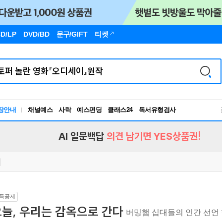
D/LP
DVD/BD
문구
/GIFT
티켓
장안내
채널예스
사락
예스펀딩
클래스24
독서유형검사
RBTI Lab
독서유형검사
AI 일문백답
의견 남기면 YES상품권!
득공제
늘, 우리는 감옥으로 간다
버밍햄 십대들의 인간 선언