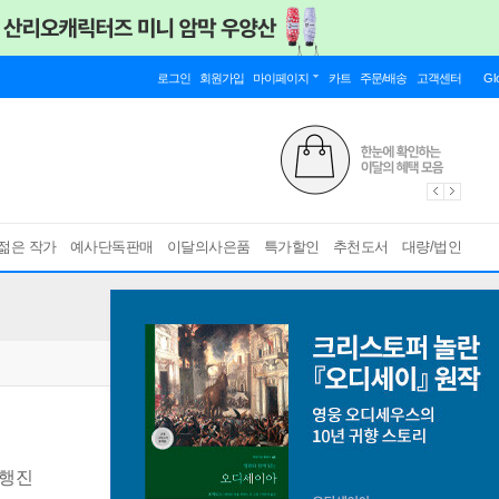
로그인
회원가입
마이페이지
카트
주문/배송
고객센터
Gl
젊은 작가
예사단독판매
이달의사은품
특가할인
추천도서
대량/법인
 행진