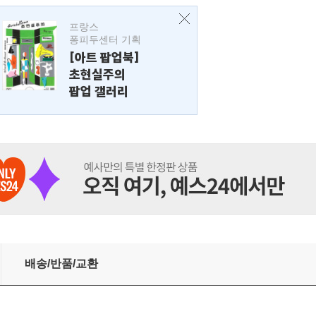
프랑스
퐁피두센터 기획
[아트 팝업북]
초현실주의
팝업 갤러리
배송/반품/교환