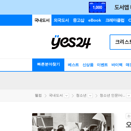
국내도서
외국도서
중고샵
eBook
크레마클럽
C
빠른분야찾기
베스트
신상품
이벤트
바이백
매
웰컴
국내도서
청소년
청소년 인문/사...
소
오