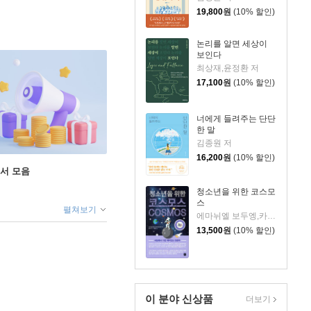
19,800
원
(10% 할인)
논리를 알면 세상이
보인다
최상재,윤정환 저
17,100
원
(10% 할인)
너에게 들려주는 단단
한 말
김종원 저
16,200
원
(10% 할인)
도서 모음
청소년을 위한 코스모
스
펼쳐보기
에마뉘엘 보두엥,카트린 에벙 보두엥 공저/홍은주 역/임태훈 감수
13,500
원
(10% 할인)
이 분야 신상품
더보기