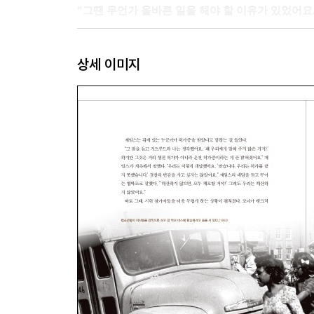
“그땐 무언가 올바른 일을 해야 할 이유가 있었어요.
5 정면충돌
상세 이미지
“우리는 승리를 쟁취할 때까지 행진해야 합니다.”
6 프로젝트 C
“오랫동안 참아 왔지만 우리는 자유와 정의를 얻지
7 보병들
“학생들로 감옥을 채웁시다!”
8 5월 2일 디데이
“지금이야. 이제 시작되는 거야!”
9 5월 3일 두 배 디데이
“사람이 그렇게 잔인해질 수 있다니 충격이었어요.