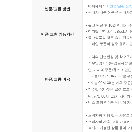
마이페이지 >
반품/교환 신청
반품/교환 방법
판매자 배송 상품은 판매자와
출고 완료 후 10일 이내의 
디지털 콘텐츠인 eBook의 
반품/교환 가능기간
중고상품의 경우 출고 완료일
모바일 쿠폰의 경우 유효기간(
고객의 단순변심 및 착오구
직수입양서/직수입일서중 일
단, 아래의 주문/취소 조건인
오늘 00시 ~ 06시 30분 
반품/교환 비용
오늘 06시 30분 이후 주문
직수입 음반/영상물/기프트 
단, 당일 00시~13시 사이
박스 포장은 택배 배송이 가
소비자의 책임 있는 사유로 
소비자의 사용, 포장 개봉에 
복제가 가능한 상품 등의 포장을 