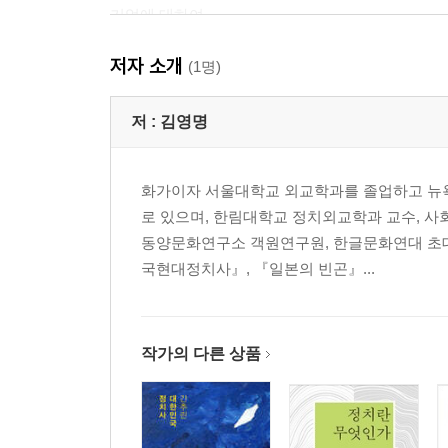
기억에 대하여
유치함에 대하여
저자 소개
이성과 감성
(1명)
나이를 먹으면 꿈이 없어지는 걸까?
남자와 여자
저 :
김영명
개같이 살고 싶다
화가이자 서울대학교 외교학과를 졸업하고 뉴
3. 삶에 목적 따위는 없다
로 있으며, 한림대학교 정치외교학과 교수, 
돼지를 잡아먹은 뒤엔 도대체 뭘 하지?
동양문화연구소 객원연구원, 한글문화연대 초대 
매춘과 정자 제공
국현대정치사』, 『일본의 빈곤』...
모든 것은 빅뱅에서 시작되었다
비가 온다
비가 안 온다
사람의 수명
작가의 다른 상품
신도 우주도 우리는 알 수 없네
흥부와 놀부
환상에서 벗어나기