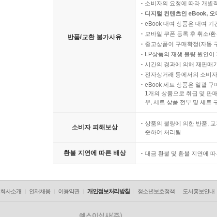
소비자의 요청에 따라 개별
디지털 컨텐츠인 eBook, 
eBook 대여 상품은 대여 기
모바일 쿠폰 등록 후 취소/환
반품/교환 불가사유
중고상품이 구매확정(자동 
LP상품의 재생 불량 원인이 기
시간의 경과에 의해 재판매가
전자상거래 등에서의 소비자
eBook 세트 상품은 일괄 
1개의 상품으로 취급 및 판매
우, 세트 상품 전부 및 세트
상품의 불량에 의한 반품, 교
소비자 피해보상
준하여 처리됨
환불 지연에 따른 배상
대금 환불 및 환불 지연에 
회사소개
인재채용
이용약관
개인정보처리방침
청소년보호정책
도서홍보안내