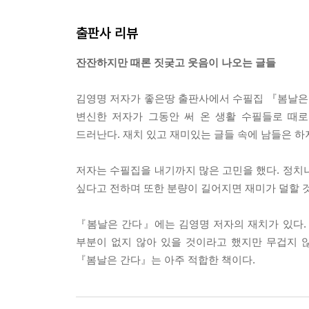
사랑의 정치
품격이 중요하다
출판사 리뷰
절차가 중요하다
말하는 기술
잔잔하지만 때론 짓궂고 웃음이 나오는 글들
목욕탕과 화장실
이순신 장군은 운이 좋은 분이다
김영명 저자가 좋은땅 출판사에서 수필집 『봄날은
(속) 이순신 장군 이야기
변신한 저자가 그동안 써 온 생활 수필들로 때로
찬란한 오월
드러난다. 재치 있고 재미있는 글들 속에 남들은 하
행복한 나라
저자는 수필집을 내기까지 많은 고민을 했다. 정치
싶다고 전하며 또한 분량이 길어지면 재미가 덜할 
『봄날은 간다』에는 김영명 저자의 재치가 있다.
부분이 없지 않아 있을 것이라고 했지만 무겁지 
『봄날은 간다』는 아주 적합한 책이다.