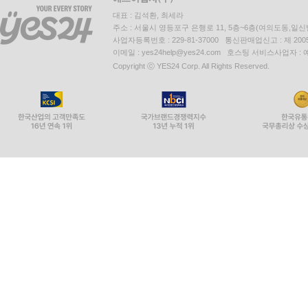
대표 : 김석환, 최세라
주소 : 서울시 영등포구 은행로 11, 5층~6층(여의도동,일신
사업자등록번호 : 229-81-37000 통신판매업신고 : 제 200
이메일 : yes24help@yes24.com 호스팅 서비스사업자 :
Copyright ⓒ YES24 Corp. All Rights Reserved.