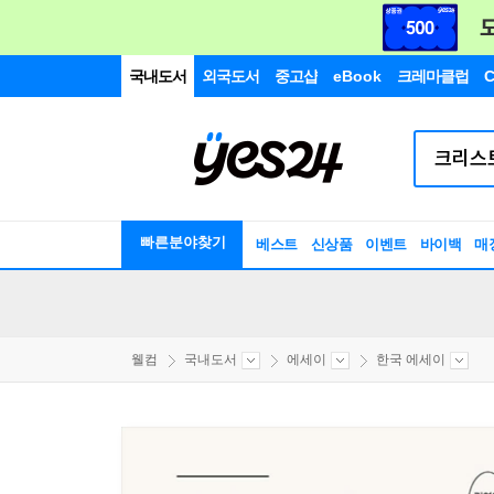
국내도서
외국도서
중고샵
eBook
크레마클럽
C
빠른분야찾기
베스트
신상품
이벤트
바이백
매
웰컴
국내도서
에세이
한국 에세이