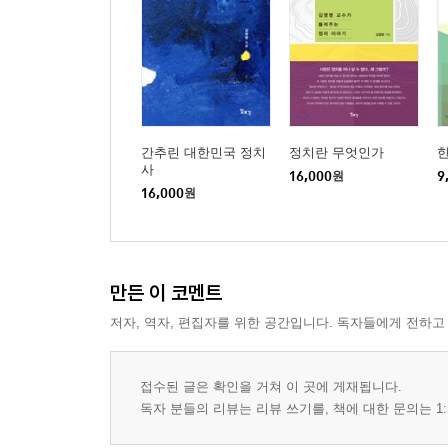
삶에 목적 따위는 없다
행복해지려면
4. 그림을 시작하고 보니
나는 아무래도 고전에 감흥을 못 느끼겠다
책에 대한 불경한 생각
간추린 대한민국 정치
정치란 무엇인가
한
아버지와 아들과 책
사
16,000
원
9
그림을 시작하고 보니
16,000
원
김종영 미술관, 금보성 아트 센터
예술가의 윤리 의식
근혜 순실 올랭피아 대소동
만든 이 코멘트
내가 불교 신자일까?
신이 없는 이유?
저자, 역자, 편집자를 위한 공간입니다. 독자들에게 전하고
교인들이 범죄를 더 많이 저지른다고?
접수된 글은 확인을 거쳐 이 곳에 게재됩니다.
5. 목욕탕과 화장실
독자 분들의 리뷰는 리뷰 쓰기를, 책에 대한 문의는 1:
사악과 야만