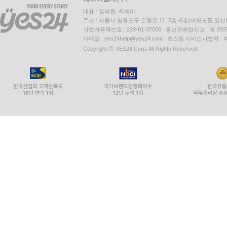
대표 : 김석환, 최세라
주소 : 서울시 영등포구 은행로 11, 5층~6층(여의도동,일신
사업자등록번호 : 229-81-37000 통신판매업신고 : 제 200
이메일 : yes24help@yes24.com 호스팅 서비스사업자 :
Copyright ⓒ YES24 Corp. All Rights Reserved.