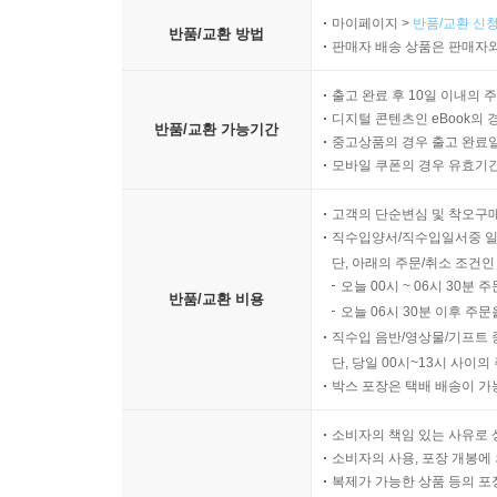
마이페이지 >
반품/교환 신청
반품/교환 방법
판매자 배송 상품은 판매자와
출고 완료 후 10일 이내의 
디지털 콘텐츠인 eBook의 
반품/교환 가능기간
중고상품의 경우 출고 완료일
모바일 쿠폰의 경우 유효기간(
고객의 단순변심 및 착오구
직수입양서/직수입일서중 일
단, 아래의 주문/취소 조건인
오늘 00시 ~ 06시 30분 
반품/교환 비용
오늘 06시 30분 이후 주문
직수입 음반/영상물/기프트 
단, 당일 00시~13시 사이
박스 포장은 택배 배송이 가
소비자의 책임 있는 사유로 
소비자의 사용, 포장 개봉에 
복제가 가능한 상품 등의 포장을 