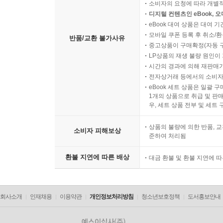
소비자의 요청에 따라 개별
디지털 컨텐츠인 eBook, 
eBook 대여 상품은 대여 기
모바일 쿠폰 등록 후 취소/환
반품/교환 불가사유
중고상품이 구매확정(자동 
LP상품의 재생 불량 원인이 기
시간의 경과에 의해 재판매가
전자상거래 등에서의 소비자
eBook 세트 상품은 일괄 
1개의 상품으로 취급 및 판매
우, 세트 상품 전부 및 세트
상품의 불량에 의한 반품, 교
소비자 피해보상
준하여 처리됨
환불 지연에 따른 배상
대금 환불 및 환불 지연에 
회사소개
인재채용
이용약관
개인정보처리방침
청소년보호정책
도서홍보안내