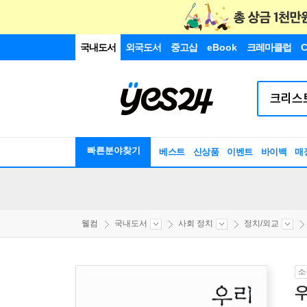
국내도서
외국도서
중고샵
eBook
크레마클럽
C
빠른분야찾기
베스트
신상품
이벤트
바이백
매
웰컴
국내도서
사회 정치
정치/외교
소