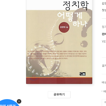
김
첫
정
판
Y
결
배
배
공유하기