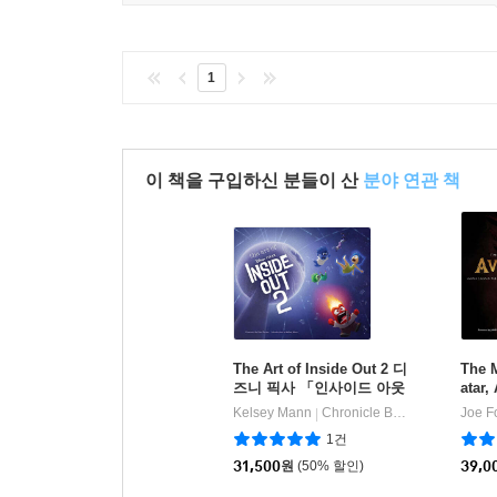
1
이 책을 구입하신 분들이 산
분야 연관 책
The Art of Inside Out 2 디
The M
즈니 픽사 「인사이드 아웃
atar,
2」 아트북 (영문판)
Water
Kelsey Mann
Chronicle Books
Joe F
|
h
1건
31,500
원
(50% 할인)
39,0