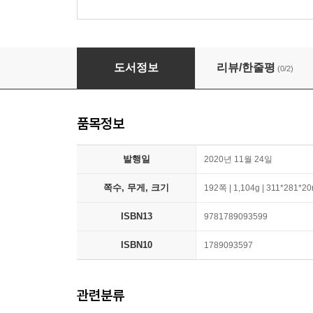
No Time to Die: The Making of the Film
도서정보
리뷰/한줄평
(0/2)
품목정보
발행일
2020년 11월 24일
쪽수, 무게, 크기
192쪽 | 1,104g | 311*281*2
ISBN13
9781789093599
ISBN10
1789093597
관련분류