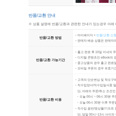
반품/교환 안내
※ 상품 설명에 반품/교환과 관련한 안내가 있는경우 아래 
마이페이지 >
반품/교환 신청
반품/교환 방법
판매자 배송 상품은 판매자와
출고 완료 후 10일 이내의 
디지털 콘텐츠인 eBook의 
반품/교환 가능기간
중고상품의 경우 출고 완료일
모바일 쿠폰의 경우 유효기간(
고객의 단순변심 및 착오구
직수입양서/직수입일서중 일
단, 아래의 주문/취소 조건인
오늘 00시 ~ 06시 30분 
반품/교환 비용
오늘 06시 30분 이후 주문
직수입 음반/영상물/기프트 
단, 당일 00시~13시 사이