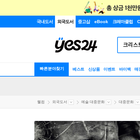
국내도서
외국도서
중고샵
eBook
크레마클럽
C
빠른분야찾기
베스트
신상품
이벤트
바이백
매
웰컴
외국도서
예술 대중문화
대중문화