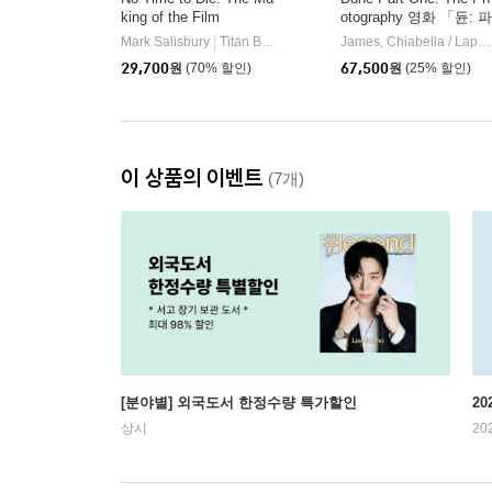
king of the Film
otography 영화 「듄: 파
트1」 사진집
Mark Salisbury
Titan Books
James, Chiabella / Lapointe, Tanya / Ferguson, Rebecca
|
29,700
원
(70% 할인)
67,500
원
(25% 할인)
이 상품의 이벤트
(7개)
[분야별] 외국도서 한정수량 특가할인
20
상시
20