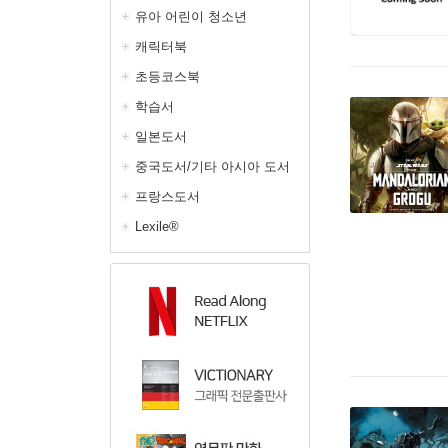
유아 어린이 청소년
캐릭터북
초등코스북
학습서
일본도서
중국도서/기타 아시아 도서
프랑스도서
Lexile®