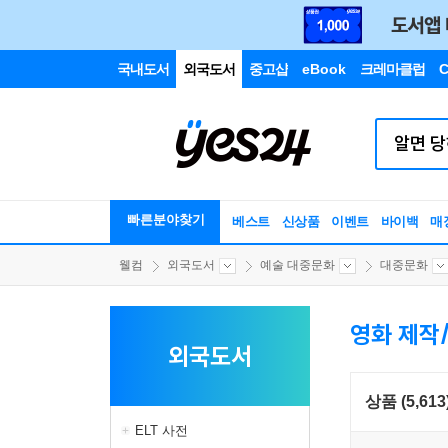
국내도서
외국도서
중고샵
eBook
크레마클럽
C
빠른분야찾기
베스트
신상품
이벤트
바이백
매
웰컴
외국도서
예술 대중문화
대중문화
영화 제작
외국도서
상품 (5,613
ELT 사전