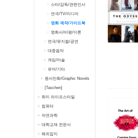
스타/감독/관련인사
연극/TV/미디어
영화 제작/가이드북
영화사/비평/이론
연극/뮤지컬/공연
대중음악
게임/마술
유머/기타
원서만화/Graphic Novels
[Taschen]
취미 라이프스타일
컴퓨터
자연과학
대학교재 전문서
해외잡지