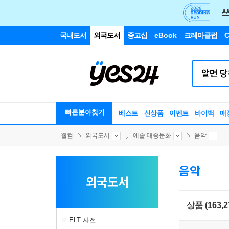
국내도서
외국도서
중고샵
eBook
크레마클럽
C
빠른분야찾기
베스트
신상품
이벤트
바이백
매
웰컴
외국도서
예술 대중문화
음악
음악
외국도서
상품 (163,2
ELT 사전