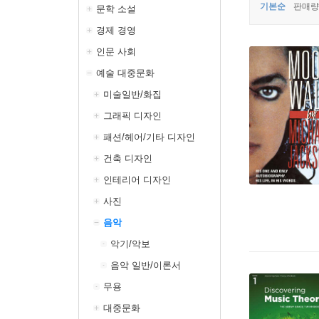
기본순
판매량
문학 소설
경제 경영
인문 사회
예술 대중문화
미술일반/화집
그래픽 디자인
패션/헤어/기타 디자인
건축 디자인
인테리어 디자인
사진
음악
악기/악보
음악 일반/이론서
무용
대중문화