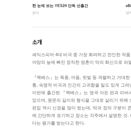
한 눈에 보는 YES24 단독 선출간
e
상시
상
소개
셰익스피어 4대 비극 중 가장 화려하고 잔인한 작품
야망의 늪에 빠진 정직한 영혼이 악의 화신으로 파
『맥베스』는 폭풍, 어둠, 핏빛 등 격렬하고 거대
통, 숙명적 비극과 인간의 고귀함을 밀도 있게 그
이번에 출간된 『맥베스』는 영국 아든 판과 리버
았으며, 원문의 길이와 형식을 그대로 살리기 위해 
편집 역시 신경을 많이 썼는데, 막과 장의 구분이 
에 간단하게 표기하고 장소는 각주에서 설명한 것.
다는 평가를 받는다고 한다.