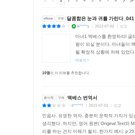
1
2
3
4
5
6
7
8
달콤함은 눈과 귀를 가린다_041 
eBook
구매
w*****y
2022-07-02
신고
|
|
|
마녀1 맥베스를 환영하라! 글
왕이 되실 분이다. 마녀들이 
될 확정적 상황에 처해 있었다.
더보기
10명
이 이 리뷰를 추천합니다.
맥베스 번역서
종이책
구매
d*****7
2021-07-01
신고
|
|
|
민음사. 유명한 역자. 충분히 문학적 가치가 
생각했다. 하지만, 영어 원본( Original Tex
리를 하는 건지 이해가 될지. 한가지 예시: p 2