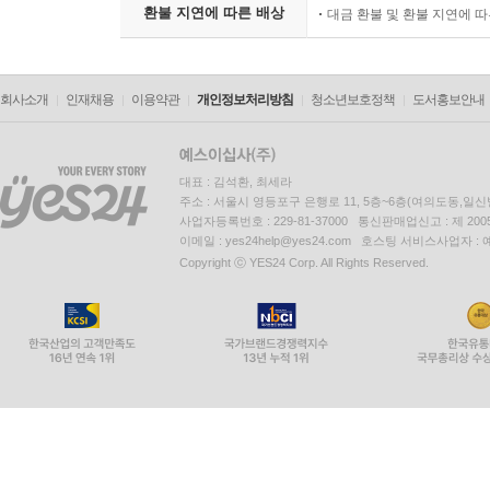
환불 지연에 따른 배상
대금 환불 및 환불 지연에 
회사소개
인재채용
이용약관
개인정보처리방침
청소년보호정책
도서홍보안내
대표 : 김석환, 최세라
주소 : 서울시 영등포구 은행로 11, 5층~6층(여의도동,일신
사업자등록번호 : 229-81-37000 통신판매업신고 : 제 200
이메일 : yes24help@yes24.com 호스팅 서비스사업자 :
Copyright ⓒ YES24 Corp. All Rights Reserved.