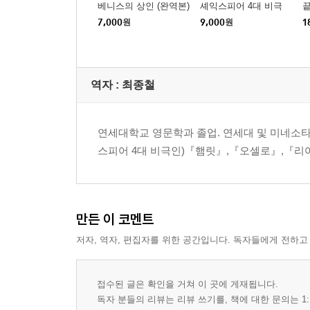
베니스의 상인 (완역본)
셰익스피어 4대 비극
끝
7,000
원
9,000
원
1
역자 : 최종철
연세대학교 영문학과 졸업. 연세대 및 미네소
스피어 4대 비극인)『햄릿』,『오셀로』,『리
만든 이 코멘트
저자, 역자, 편집자를 위한 공간입니다. 독자들에게 전하고
접수된 글은 확인을 거쳐 이 곳에 게재됩니다.
독자 분들의 리뷰는 리뷰 쓰기를, 책에 대한 문의는 1: