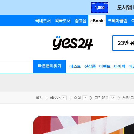
국내도서
외국도서
중고샵
eBook
크레마클럽
C
빠른분야찾기
베스트
신상품
이벤트
바이백
매
웰컴
eBook
소설
고전문학
서양 