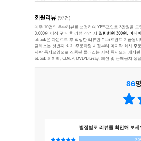
『맥베스』는 폭풍, 어둠, 핏빛 등 격렬하고 거대
우는 극의 분위기, 치열하게 묘사되는 양심의 고통,
회원리뷰
게 그려 낸 셰익스피어의 걸작이다. 최종철 교수는 
(97건)
석해 번역했으며 원문의 길이와 형식을 그대로 살리
매주 10건의 우수리뷰를 선정하여 YES포인트 3만원을 드
3,000원 이상 구매 후 리뷰 작성 시
일반회원 300원, 마니아
기 위해 노력했다.
eBook은 다운로드 후 작성한 리뷰만 YES포인트 지급됩니
▶ 『맥베스』는 셰익스피어의 비극들 중에서 가장 
클래스는 첫번째 회차 주문확정 시점부터 마지막 회차 주문
엄청나다고까지 말할 수 있을 것이다. ─ 토마스 만
사락 독서모임으로 진행된 클래스는 사락 독서모임 게시판
▶ 극이 끝났을 때 우리 마음에 남는 것은 거듭되는 
eBook 페이백, CD/LP, DVD/Blu-ray, 패션 및 판매금
게로 양심의 힘을 누르려는 과정에서 고통받는 맥
─ 최종철, 「작품 해설」 중에서
86
명
별점별로 리뷰를 확인해 보세
70