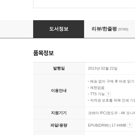
맥베스 - 세계문학전집 099
도서정보
리뷰/한줄평
(97/60)
품목정보
발행일
2013년 02월 22일
배송 없이 구매 후 바로 읽
제한없음
이용안내
TTS 가능
저작권 보호를 위해 인쇄 기
지원기기
크레마 /PC(윈도우 - 4K 모
파일/용량
EPUB(DRM) | 17.44MB