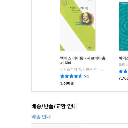
맥베스 리어왕 - 사르비아총
셰익
서 604
셰익스피어 저/김진욱 역
범우사
|
5건
7,70
3,600
원
배송/반품/교환 안내
배송 안내