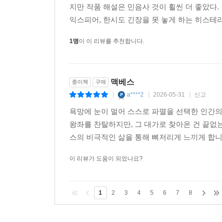
지만 작품 해설은 민음사 것이 휠씬 더 좋았다. 
익스피어, 한시도 긴장을 못 놓게 하는 히스테리
1명
이 이 리뷰를 추천합니다.
맥베스
종이책
구매
a****2
2026-05-31
신고
|
|
|
욕망에 눈이 멀어 스스로 파멸을 선택한 인간의
왕좌를 찬탈하지만, 그 대가로 찾아온 건 끝없
스의 비극적인 삶을 통해 뼈저리게 느끼게 합니다
이 리뷰가 도움이 되었나요?
1
2
3
4
5
6
7
8