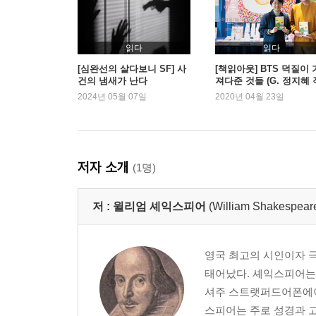
읽다
읽다
[심완선의 살다보니 SF] 사
[책읽아웃] BTS 덕질이 
건의 냄새가 난다
져다준 것들 (G. 정지혜 
가)
2024년 05월 07일
2020년 04월 23일
저자 소개
(1명)
저 :
윌리엄 셰익스피어
(William Shakespear
영국 최고의 시인이자 극작가
태어났다. 셰익스피어는 
셔주 스트랫퍼드어폰에이번
스피어는 주로 성경과 고