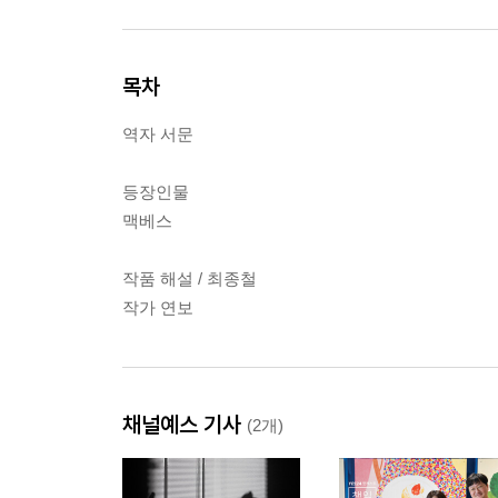
목차
역자 서문
등장인물
맥베스
작품 해설 / 최종철
작가 연보
채널예스 기사
(2개)