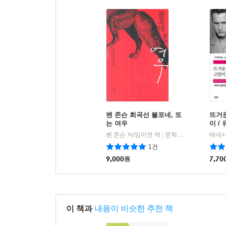
벤 존슨 희곡선 볼포네, 또
뜨거운
는 여우
이 /
전집 
벤 존슨 저/임이연 역
문학과지성사
|
1건
9,000
원
7,70
이 책과
내용이 비슷한 추천 책