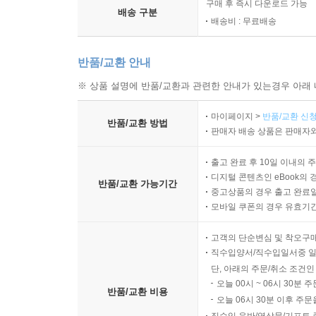
구매 후 즉시 다운로드 가능
배송 구분
배송비 : 무료배송
반품/교환 안내
※ 상품 설명에 반품/교환과 관련한 안내가 있는경우 아래 
마이페이지 >
반품/교환 신청
반품/교환 방법
판매자 배송 상품은 판매자와
출고 완료 후 10일 이내의 
디지털 콘텐츠인 eBook의 
반품/교환 가능기간
중고상품의 경우 출고 완료일
모바일 쿠폰의 경우 유효기간(
고객의 단순변심 및 착오구
직수입양서/직수입일서중 일
단, 아래의 주문/취소 조건인
오늘 00시 ~ 06시 30분 
반품/교환 비용
오늘 06시 30분 이후 주문
직수입 음반/영상물/기프트 