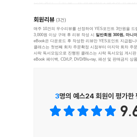
보여 준다. 『카 북』은 메르세데스벤츠와 포르쉐
포함해 엄선한 명차의 내ㆍ외장 사진, 재규어와 혼
회원리뷰
마틴, 슈퍼 모델 트위기가 사랑한 미니, 영화
(3건)
생생하게 펼쳐진다.
매주 10건의 우수리뷰를 선정하여 YES포인트 3만원을 드
3,000원 이상 구매 후 리뷰 작성 시
일반회원 300원, 마니아
eBook은 다운로드 후 작성한 리뷰만 YES포인트 지급됩니
자동차 마니아를 사로잡은 명차 1,200대
클래스는 첫번째 회차 주문확정 시점부터 마지막 회차 주문
사락 독서모임으로 진행된 클래스는 사락 독서모임 게시판
1885년 카를 벤츠가 최초의 자동차를 발명하면
eBook 페이백, CD/LP, DVD/Blu-ray, 패션 및 판매금
1908년에 모델 T를 양산하며 본격적인 자동차 
할리우드 스타들의 상징이 되었다. 이후 불어 닥
새로운 평등의 상징으로 부각됐다. 세계 대전이 끝
1960년대가 되자 새로운 엔진과 차체를 뽐내는, 
3
명의 예스24 회원이 평가한
자동차의 안전성에 대한 문제의식이 확산되면서 이
9.
더욱 안전해졌다. 또한 일본 자동차 산업의 흥기와 
자동차는 점점 더 안전해지고 안락해진다. 이탈리
새로운 디자인의 혜택을 받았다.