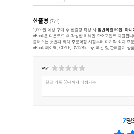
페라리는 요구가 많다. 그는 경주 선수였고 승리에만
최고를 사는 모든 사람들은 롤스로이스만 구입한다.
전 세계에서 가장 탐나는 GT 차 - 애스턴 마틴 D
한줄평
(7건)
그들에게는 강력하면서도 신뢰할 수 있는 엔진을 만
1,000원 이상 구매 후 한줄평 작성 시
일반회원 50원, 마니
자동차의 탁월한 인상은 화려한 성능과 조용하고 
eBook은 다운로드 후 작성한 리뷰만 YES포인트 지급됩니
스포트 매거진》
클래스는 첫번째 회차 주문확정 시점부터 마지막 회차 주문
eBook 페이백, CD/LP, DVD/Blu-ray, 패션 및 판매금
평점
한글 기준 50자까지 작성가능
7
명