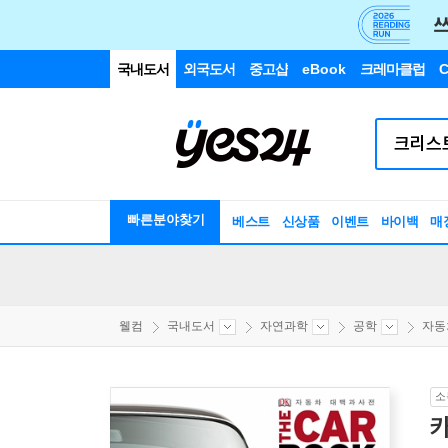
국내도서
외국도서
중고샵
eBook
크레마클럽
C
빠른분야찾기
베스트
신상품
이벤트
바이백
매
웰컴
국내도서
자연과학
공학
자동
소
카