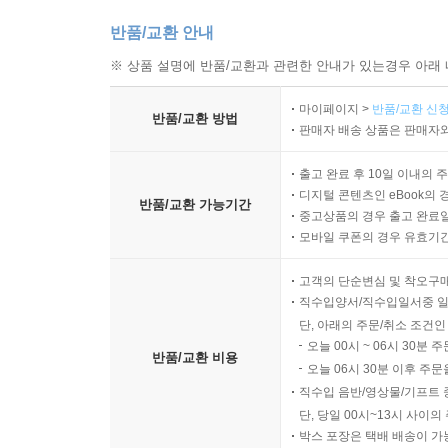
반품/교환 안내
※ 상품 설명에 반품/교환과 관련한 안내가 있는경우 아래 
마이페이지 >
반품/교환 신청
반품/교환 방법
판매자 배송 상품은 판매자와
출고 완료 후 10일 이내의 
디지털 콘텐츠인 eBook의 
반품/교환 가능기간
중고상품의 경우 출고 완료일
모바일 쿠폰의 경우 유효기간(
고객의 단순변심 및 착오구
직수입양서/직수입일서중 일
단, 아래의 주문/취소 조건인
오늘 00시 ~ 06시 30분 
반품/교환 비용
오늘 06시 30분 이후 주문
직수입 음반/영상물/기프트 
단, 당일 00시~13시 사이
박스 포장은 택배 배송이 가