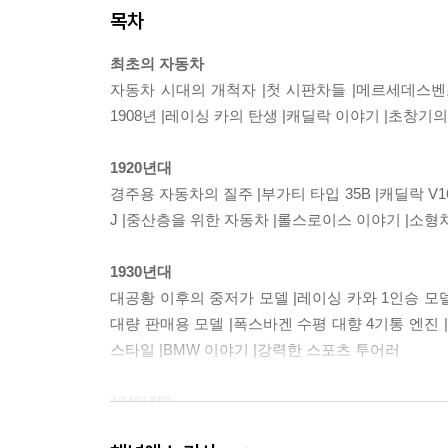
목차
최초의 자동차
자동차 시대의 개척자 |첫 시판차들 |메르세데스벤츠 
1908년 |레이싱 카의 탄생 |캐딜락 이야기 |초창
1920년대
경주용 자동차의 질주 |부가티 타입 35B |캐딜락 V
J |중산층을 위한 자동차 |롤스로이스 이야기 |소형차의
1930년대
대공황 이후의 중저가 모델 |레이싱 카와 1인승 모델
대량 판매용 모델 |폭스바겐 수평 대향 4기통 엔진 |
스타일 |BMW 이야기 |강력한 스포츠 투어러
1940년대
전후의 대형 승용차 |미국 스타일의 정립 |전장의 택시