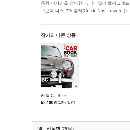
동차 디자인을 강의했다. 《데일리 텔레그래프(The D
들로리안 DMC-12 |포르쉐 911 수평 대향 6기통
《콘데 나스 트레블러(Conde Nast Travelle
푸조 이야기 |초호화 고급 승용차
1990년대
작가의 다른 상품
현대적 로드스터의 등장 |마쓰다 MX-5 |토요타 이야기
닷지 바이퍼 V10 엔진 |포르쉐 이야기 |세기말의 고
2000년대 이후
브랜드의 재탄생 |크로스오버와 오프로드 차량 |
모터스포츠 챔피언들 |페라리 이야기 |소형차의 새로운
황금률 |오프로드 차량의 고급화 |혼다 인사이트 휘
카 북 Car Book
엔진 작동 원리 |용어 해설 |찾아보기 |도판 저작권 
53,100
원
(10% 할인)
역 :
신동헌
(까남)