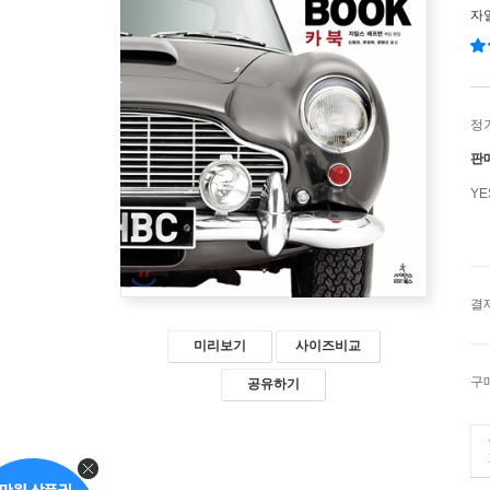
자
정
판
Y
결
미리보기
사이즈비교
구
공유하기