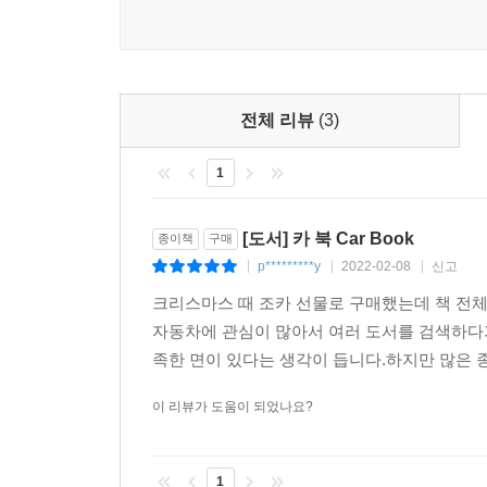
기능과 아름다움은 분리될 수 없다!―페리 포르셰
이 책은 130년 자동차 역사 속에서 새로운 기계 
자동차 1,200대를 소개한다. 독일을 비롯해 영국, 
받은 자동차들의 제원과 시대별, 국적별, 성능별로 
전체 리뷰
(3)
속에 담겨 있다.
1
알파 로메오라면 아직도 첫사랑이 생각나면서 마음이
아이가 배워야 할 첫 단어는 엄마, 아빠, 그리고 시
[도서] 카 북 Car Book
종이책
구매
차 가격을 1달러 내릴 때마다 새로운 고객이 1,000명
p*********y
2022-02-08
신고
|
|
|
나는 대중이 자동차를 감식할 수 있게 만드는 기반을 
크리스마스 때 조카 선물로 구매했는데 책 전
우리는 소형차를 만든다. 그래서 단 1엔이라도 비용
자동차에 관심이 많아서 여러 도서를 검색하다가
가장 뛰어난 자동차를 만들어 가장 저렴한 값에
족한 면이 있다는 생각이 듭니다.하지만 많은 종
목표다. - 루이 르노
우리는 성능과 가격에서 외국 자동차들과 경쟁할 수 
이 리뷰가 도움이 되었나요?
당신에게 내 차와 내 이름을 팔았지만, 나 자신을 팔
그 이름은 분명히 주목받을 만한 개성이 있습니다. 
1