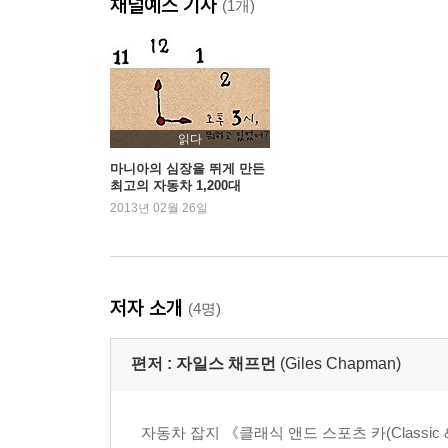
채널예스 기사
6기통 엔진 |재규어 이야기 |소형차 혁명 |시트로엥 
(1개)
1950년대
경제적인 자동차 |데 소토, 1950년대 중반 |디트
쉐보레 콜벳 |쉐보레 스몰블록 V8 엔진 |마이크로 
중형차 |크라이슬러 이야기 |컨버터블 스타일 |시트
읽다
마니아의 심장을 뛰게 만든
최고의 자동차 1,200대
1960년대
2013년 02월 26일
가정용 자동차의 성공 시대 |리어/미드 엔진 레이싱 
포드 코스워스 DFV V8 엔진 |초호화 리무진 |‘무계
신차 충돌 시험용 더미, 1968년경 |스포츠카의 황혼
저자 소개
(4명)
1970년대
슈퍼카 |재규어 E 타입 |확대되는 소형차 시장 |4×
편저 :
자일스 채프먼
(Giles Chapman)
단장한 쿠페 |미국 항공 우주국의 월면차, 1971년 
1980년대
자동차 잡지 《클래식 앤드 스포츠 카(Classic &
터보의 시대 |미국의 소형차 |토요타의 수출 차량들