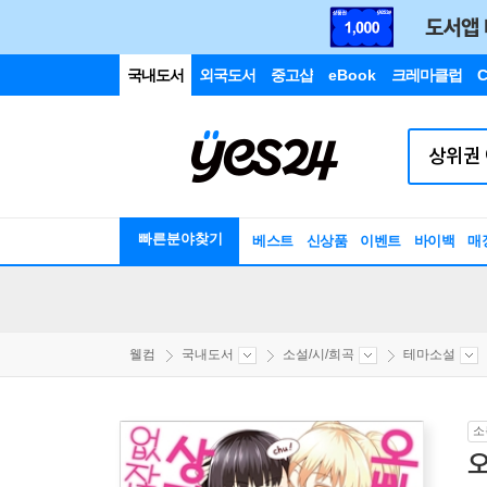
국내도서
외국도서
중고샵
eBook
크레마클럽
C
빠른분야찾기
베스트
신상품
이벤트
바이백
매
웰컴
국내도서
소설/시/희곡
테마소설
소