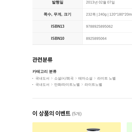
발행일
2013년 02월 07일
쪽수, 무게, 크기
232쪽 | 240g | 120*180*20
ISBN13
9788925895062
ISBN10
8925895064
관련분류
카테고리 분류
국내도서
소설/시/희곡
테마소설
라이트 노벨
국내도서
만화/라이트노벨
라이트노벨
이 상품의 이벤트
(5개)