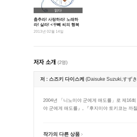
읽다
춤추라! 사랑하라! 노래하
라! 살라! <꾸뻬 씨의 행복
여행>
2013년 02월 14일
저자 소개
(2명)
저 :
스즈키 다이스케
(Daisuke Suzuki,
2004년 「니노미야 군에게 애도를」로 제16
야 군에게 애도를』, 『후지미야 토키코는 까칠
작가의 다른 상품