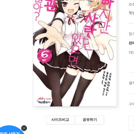
스
첫
정
판
Y
결
구
사이즈비교
공유하기