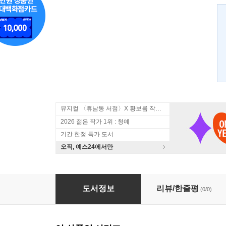
뮤지컬 〈휴남동 서점〉X 황보름 작가 북토크
2026 젊은 작가 1위 : 청예
기간 한정 특가 도서
오직, 예스24에서만
오빠지만 사랑만 있으면 상관없잖아? 6
도서정보
리뷰/한줄평
(0/0)