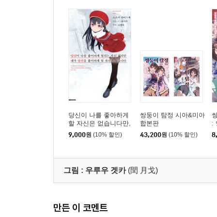
당신이 나를 좋아하게
쌍둥이 탐정 시아&미아
할 자신은 없습니다만,
합본판
:
내가 당신을 좋아할 자
9,000
원
(10% 할인)
43,200
원
(10% 할인)
8
신은 있습니다
그림 :
우루우 겟카
(閏 月戈)
만든 이 코멘트