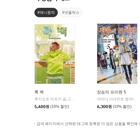
#애니원작
#넷플릭스
룩 백
장송의 프리렌 5
후지모토 타츠키 글,그림
학산문화사
야마다 카네히토 원저/아베 츠카사 글그림
|
5,400
원
(10% 할인)
6,300
원
(10% 할인)
검색 페이지에서 선택된 태그에 등록된 더 많은 상품을 확인해 