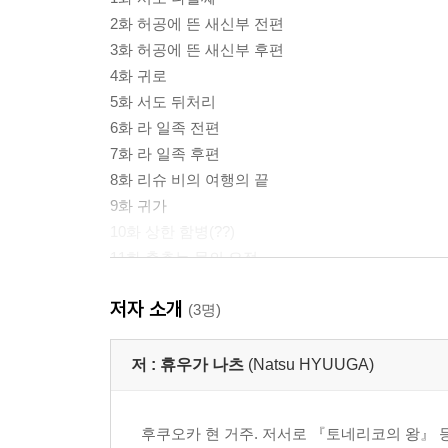
2화 허공에 뜬 새신부 전편
3화 허공에 뜬 새신부 후편
4화 귀로
5화 서도 뒤처리
6화 라 일족 전편
7화 라 일족 후편
8화 리슈 비의 여행의 끝
9화 귀가
10화 상한 함병(??)
11화 춤추는 물의 요정
12화 리슈 비의 수난
저자 소개
13화 추문 전편
(3명)
14화 추문 중편
15화 추문 후편
저 :
휴우가 나츠
(Natsu HYUUGA)
16화 바센과 리슈
종장
후쿠오카 현 거주. 저서로 『토네리코의 왕』 등