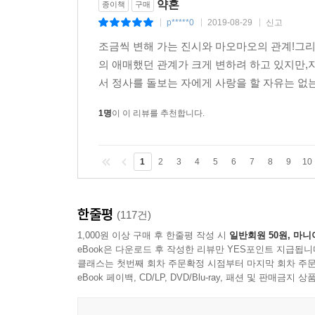
약혼
종이책
구매
p*****0
2019-08-29
신고
|
|
|
조금씩 변해 가는 진시와 마오마오의 관계!그
의 애매했던 관계가 크게 변하려 하고 있지만
서 정사를 돌보는 자에게 사랑을 할 자유는 없
1명
이 이 리뷰를 추천합니다.
1
2
3
4
5
6
7
8
9
10
한줄평
(117건)
1,000원 이상 구매 후 한줄평 작성 시
일반회원 50원, 마니
eBook은 다운로드 후 작성한 리뷰만 YES포인트 지급됩니
클래스는 첫번째 회차 주문확정 시점부터 마지막 회차 주문
eBook 페이백, CD/LP, DVD/Blu-ray, 패션 및 판매금