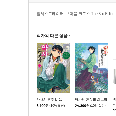
일러스트레이터. 『더블 크로스 The 3rd Edi
작가의 다른 상품
약사의 혼잣말 16
약사의 혼잣말 화보집
약
8,100
원
(10% 할인)
24,300
원
(10% 할인)
1