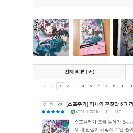
전체 리뷰
(55)
1
2
3
4
5
6
7
8
9
10
[스포주의] 약사의 혼잣말 6권 
종이책
구매
s***9
2019-09-01
신고
|
|
|
스포일러가 조금 들어가 있습니
서 내 인생이 이렇게 꼬일 줄이