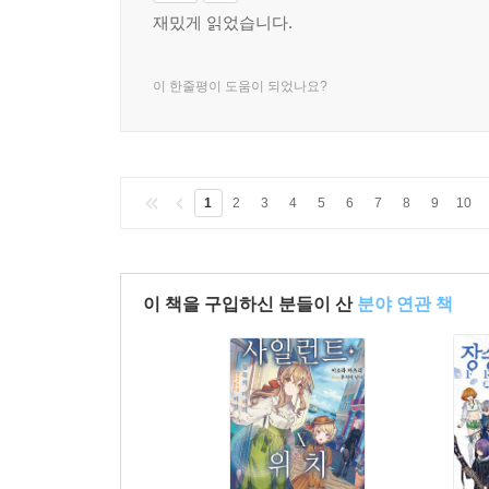
재밌게 읽었습니다.
이 한줄평이 도움이 되었나요?
1
2
3
4
5
6
7
8
9
10
이 책을 구입하신 분들이 산
분야 연관 책