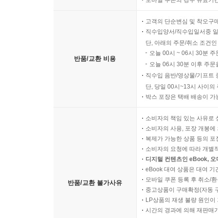
모바일 쿠폰의 경우 유효기간(
고객의 단순변심 및 착오구
직수입양서/직수입일서중 일
단, 아래의 주문/취소 조건인
오늘 00시 ~ 06시 30분 
반품/교환 비용
오늘 06시 30분 이후 주문
직수입 음반/영상물/기프트 
단, 당일 00시~13시 사이
박스 포장은 택배 배송이 가
소비자의 책임 있는 사유로 
소비자의 사용, 포장 개봉에 
복제가 가능한 상품 등의 포장을 
소비자의 요청에 따라 개별
디지털 컨텐츠인 eBook, 
eBook 대여 상품은 대여 기
모바일 쿠폰 등록 후 취소/환
반품/교환 불가사유
중고상품이 구매확정(자동 
LP상품의 재생 불량 원인이 기
시간의 경과에 의해 재판매가