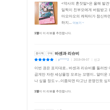
<약사의 혼잣말>은 올해 발견
일찍이 친부모에게 버림받고 유
마오마오의 캐릭터가 참신하면서
하지...
더보기
1명
이 이 리뷰를 추천합니다.
바센과 리슈비
종이책
구매
p******2
2019-09-07
신고
|
|
|
이번 권은 표지대로.. 바센과 리슈비를 둘러싼 
곱게만 자란 세상물정 모르는 꼬맹이.. 얄미운
나 싶을 정도ㅜ..이쯤되면 타고난 운명인듯 싶지
1명
이 이 리뷰를 추천합니다.