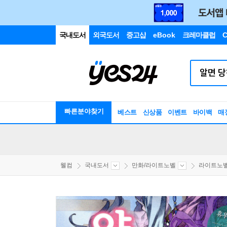
국내도서
외국도서
중고샵
eBook
크레마클럽
C
빠른분야찾기
베스트
신상품
이벤트
바이백
매
웰컴
국내도서
만화/라이트노벨
라이트노