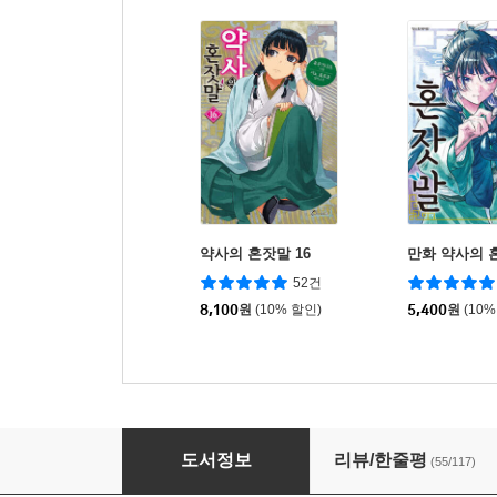
약사의 혼잣말 16
만화 약사의 혼
52건
8,100
원
(10% 할인)
5,400
원
(10%
약사의 혼잣말 6
도서정보
리뷰/한줄평
(55/117)