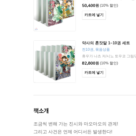
50,400
원
(10% 할인)
카트에 넣기
약사의 혼잣말 1~10권 세트
전10권, 묶음상품
휴우가 나츠 저/시노 토우코 그림
82,800
원
(10% 할인)
카트에 넣기
책소개
조금씩 변해 가는 진시와 마오마오의 관계!
그리고 사건은 언제 어디서든 발생한다!