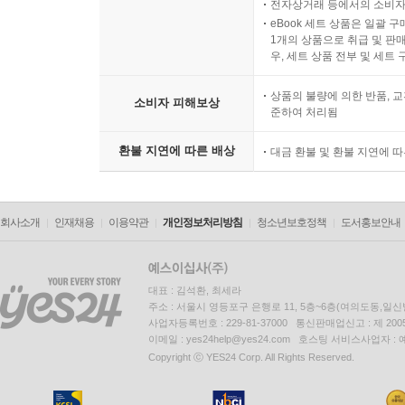
전자상거래 등에서의 소비자
eBook 세트 상품은 일괄 
1개의 상품으로 취급 및 판매
우, 세트 상품 전부 및 세트
상품의 불량에 의한 반품, 교
소비자 피해보상
준하여 처리됨
환불 지연에 따른 배상
대금 환불 및 환불 지연에 
회사소개
인재채용
이용약관
개인정보처리방침
청소년보호정책
도서홍보안내
대표 : 김석환, 최세라
주소 : 서울시 영등포구 은행로 11, 5층~6층(여의도동,일신
사업자등록번호 : 229-81-37000 통신판매업신고 : 제 200
이메일 : yes24help@yes24.com 호스팅 서비스사업자 :
Copyright ⓒ YES24 Corp. All Rights Reserved.