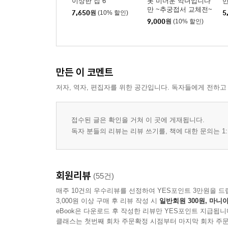
이상한 집 6
못 미더운 악녀입니다
만
만 ~추궁접서 교체전~
7,650
원
(10% 할인)
5
12
9,000
원
(10% 할인)
만든 이 코멘트
저자, 역자, 편집자를 위한 공간입니다. 독자들에게 전하고
접수된 글은 확인을 거쳐 이 곳에 게재됩니다.
독자 분들의 리뷰는 리뷰 쓰기를, 책에 대한 문의는 1:
회원리뷰
(55건)
매주 10건의 우수리뷰를 선정하여 YES포인트 3만원을 드
3,000원 이상 구매 후 리뷰 작성 시
일반회원 300원, 마니아
eBook은 다운로드 후 작성한 리뷰만 YES포인트 지급됩니
클래스는 첫번째 회차 주문확정 시점부터 마지막 회차 주문