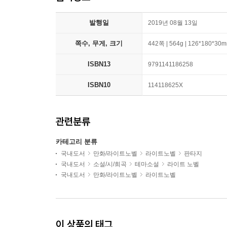
발행일
2019년 08월 13일
쪽수, 무게, 크기
442쪽 | 564g | 126*180*30
ISBN13
9791141186258
ISBN10
114118625X
관련분류
카테고리 분류
국내도서
만화/라이트노벨
라이트노벨
판타지
국내도서
소설/시/희곡
테마소설
라이트 노벨
국내도서
만화/라이트노벨
라이트노벨
이 상품의 태그