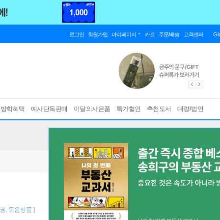
로그인
회원가입
마이페이지
카트
주문/배송
고객센터
Gl
름방학혜택
예사단독판매
이달의사은품
특가할인
추천도서
대량/법인
0권, 묶음상품 ]