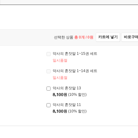
카트에 넣기
바로구
선택한 상품
총
0
개 /
0
원
약사의 혼잣말 1~15권 세트
일시품절
약사의 혼잣말 1~14권 세트
일시품절
약사의 혼잣말 13
8,100
원
(10% 할인)
약사의 혼잣말 11
8,100
원
(10% 할인)