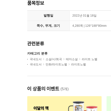
품목정보
발행일
2022년 01월 18일
쪽수, 무게, 크기
4,280쪽 | 126*188*80mm
관련분류
카테고리 분류
국내도서
소설/시/희곡
테마소설
라이트 노벨
국내도서
만화/라이트노벨
라이트노벨
이 상품의 이벤트
(5개)