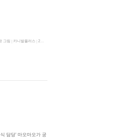
코 그림
카니발플러스
2022년 01월 19일
|
|
식 담당' 마오마오가 궁