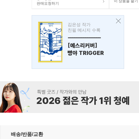
이 상품을 팔기
판매요청하기
김은성 작가
친필 메시지 수록
---------------
[예스리커버]
빵야 TRIGGER
배송/반품/교환