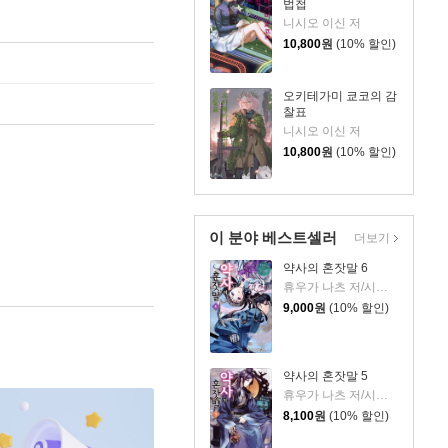
법첩
니시오 이신 저
10,800
원
(10% 할인)
오키테가미 쿄코의 감
찰표
니시오 이신 저
10,800
원
(10% 할인)
이 분야 베스트셀러
더보기
약사의 혼잣말 6
휴우가 나츠 저/시노 토우코 그림
9,000
원
(10% 할인)
약사의 혼잣말 5
휴우가 나츠 저/시노 토우코 그림/김예진 역
8,100
원
(10% 할인)