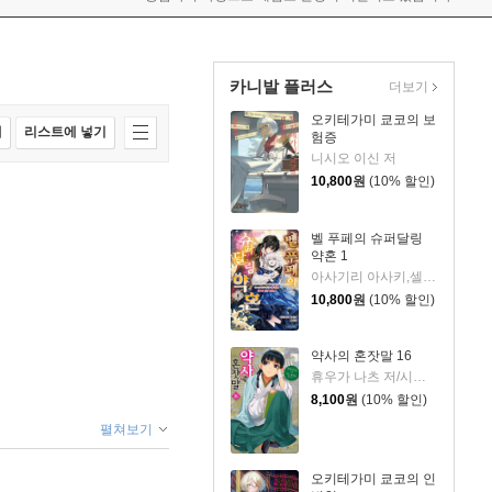
카니발 플러스
더보기
오키테가미 쿄코의 보
매
리스트에 넣기
험증
니시오 이신 저
10,800
원
(10% 할인)
벨 푸페의 슈퍼달링
약혼 1
아사기리 아사키,셀렌 저
10,800
원
(10% 할인)
약사의 혼잣말 16
휴우가 나츠 저/시노 토우코 그림
8,100
원
(10% 할인)
펼쳐보기
오키테가미 쿄코의 인