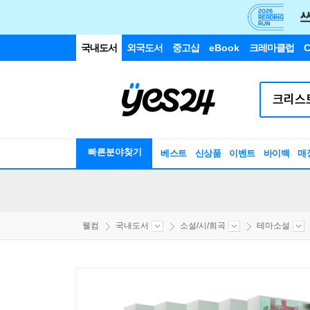
국내도서
외국도서
중고샵
eBook
크레마클럽
C
빠른분야찾기
베스트
신상품
이벤트
바이백
매
웰컴
국내도서
소설/시/희곡
테마소설