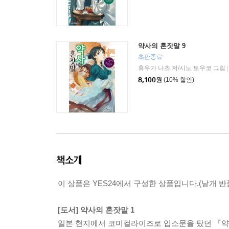
약사의 혼잣말 9
초판종료
휴우가 나츠 저/시노 토우코 그림
|
8,100
원
(10% 할인)
책소개
이 상품은 YES24에서 구성한 상품입니다.(낱개 반품
[도서] 약사의 혼잣말 1
일본 현지에서 코미컬라이즈로 입소문을 탔던 『약사