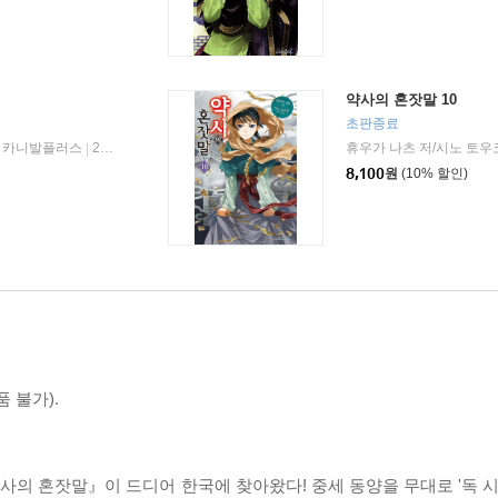
약사의 혼잣말 10
초판종료
카니발플러스
2021년 09월 27일
휴우가 나츠 저/시노 토우
|
8,100
원
(10% 할인)
 불가).
의 혼잣말』이 드디어 한국에 찾아왔다! 중세 동양을 무대로 '독 시