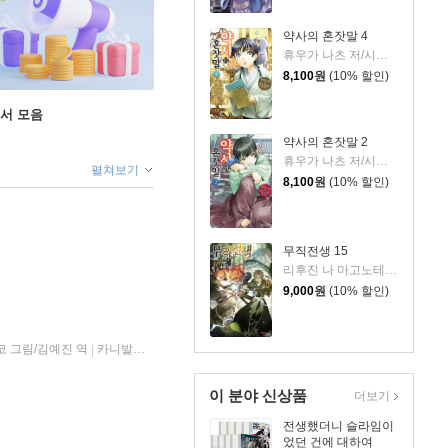
약사의 혼잣말 4
휴우가 나츠 저/시노 토우코 그림/김예진 역
8,100
원
(10% 할인)
도서 모음
약사의 혼잣말 2
휴우가 나츠 저/시노 토우코 그림/김예진 역
펼쳐보기
8,100
원
(10% 할인)
무직전생 15
리후진 나 마고노테 저/시로타카 그림/한신남 역
9,000
원
(10% 할인)
코 그림/김예진 역
카니발플러스
2018년 12월 28일
|
|
이 분야 신상품
더보기
전생했더니 슬라임이
었던 건에 대하여