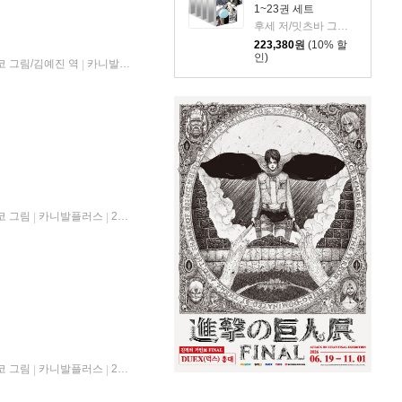
1~23권 세트
후세 저/밋츠바 그림/김민재,도영명,이소정 역
223,380
원
(10% 할
인)
코 그림/김예진 역
카니발플러스
2019년 04월 18일
|
|
코 그림
카니발플러스
2019년 08월 13일
|
|
코 그림
카니발플러스
2019년 12월 20일
|
|