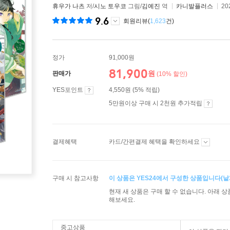
휴우가 나츠
저/
시노 토우코
그림/
김예진
역
카니발플러스
20
9.6
회원리뷰(
1,623
건)
정가
91,000원
81,900
원
판매가
(10% 할인)
YES포인트
4,550원 (5% 적립)
5만원이상 구매 시 2천원 추가적립
결제혜택
카드/간편결제 혜택을 확인하세요
구매 시 참고사항
이 상품은 YES24에서 구성한 상품입니다(낱개
현재 새 상품은 구매 할 수 없습니다. 아래 
해보세요.
중고상품