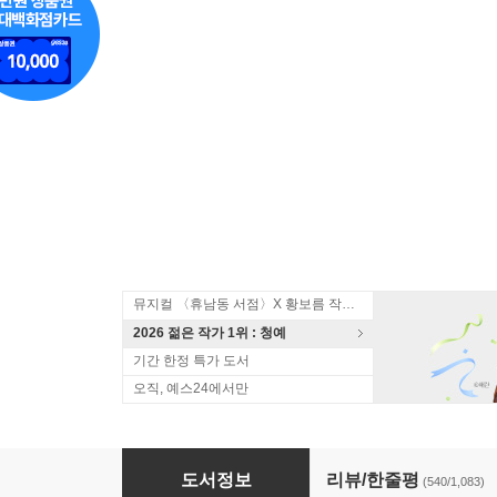
뮤지컬 〈휴남동 서점〉X 황보름 작가 북토크
2026 젊은 작가 1위 : 청예
기간 한정 특가 도서
오직, 예스24에서만
약사의 혼잣말 1~10권 세트
도서정보
리뷰/한줄평
(540/1,083)