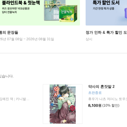
름의 문장들
정가 인하 & 특가 할인 
26년 07월 08일 ~ 2026년 08월 31일
상시
있습니다.
약사의 혼잣말 2
초판종료
/김예진 역
카니발플러스
2018년 12월 28일
휴우가 나츠 저/시노 토우
|
|
8,100
원
(10% 할인)