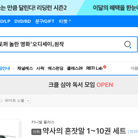
D/LP
DVD/BD
문구
/GIFT
티켓
독서유형검사
RBTI Lab
장안내
채널예스
사락
예스펀딩
클래스24
독서유형검사
여
크클 심야 독서 모임
OPEN
라이트 노벨
카니발 플러스
약사의 혼잣말 1~10권 세트
[ 전1
만화