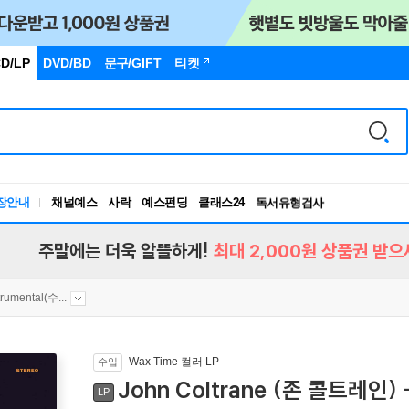
D/LP
DVD/BD
문구
/GIFT
티켓
장안내
채널예스
사락
예스펀딩
클래스24
독서유형검사
RBTI Lab
독서유형검사
주말에는 더욱 알뜰하게!
최대 2,000원 상품권 받으
trumental(수...
Wax Time 컬러 LP
수입
John Coltrane (존 콜트레인) 
LP