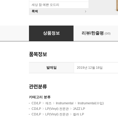
세상 참 예쁜 오드리
룩백
John Coltrane (존 콜트레인) - Africa/Brass 
상품정보
리뷰/한줄평
(0/0)
품목정보
발매일
2019년 12월 18일
관련분류
카테고리 분류
CD/LP
재즈
Instrumental
Instrumental(수입)
CD/LP
LP(Vinyl) 전문관
JAZZ LP
CD/LP
LP(Vinyl) 전문관
컬러 LP