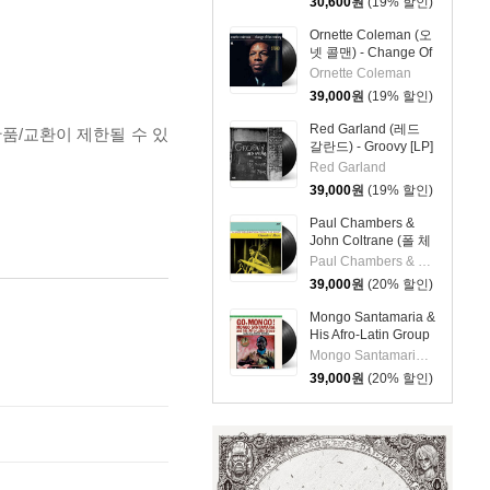
30,600
원
(19% 할인)
스튜어트) - Rhombus
Ornette Coleman (오
넷 콜맨) - Change Of
The Century [LP]
Ornette Coleman
39,000
원
(19% 할인)
Red Garland (레드
반품/교환이 제한될 수 있
갈란드) - Groovy [LP]
Red Garland
39,000
원
(19% 할인)
Paul Chambers &
John Coltrane (폴 체
임버스 & 존 콜트레
Paul Chambers & John Coltrane
인) - A Jazz
39,000
원
(20% 할인)
Delegation From the
East: Chamber's
Mongo Santamaria &
Music [LP]
His Afro-Latin Group
(몽고 산타마리아 &
Mongo Santamaria & His Afro-Latin Group
히스 아프로 라틴 그
39,000
원
(20% 할인)
룹) - Go Mongo!
(Feat. Chick Corea)
[LP]