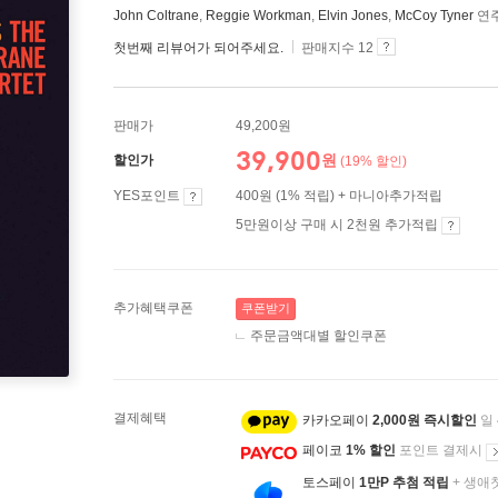
John Coltrane
,
Reggie Workman
,
Elvin Jones
,
McCoy Tyner
연
첫번째 리뷰어가 되어주세요.
판매지수 12
판매가
49,200원
39,900
원
할인가
(19% 할인)
YES포인트
400원 (1% 적립) + 마니아추가적립
5만원이상 구매 시 2천원 추가적립
추가혜택쿠폰
쿠폰받기
주문금액대별 할인쿠폰
결제혜택
카카오페이
2,000원 즉시할인
일
페이코
1% 할인
포인트 결제시
토스페이
1만P 추첨 적립
+ 생애