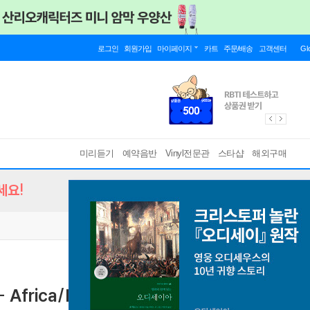
로그인
회원가입
마이페이지
카트
주문/배송
고객센터
Gl
미리듣기
예약음반
Vinyl전문관
스타샵
해외구매
세요!
- Africa/Brass [오렌지 컬러 LP]
[ 180g ]