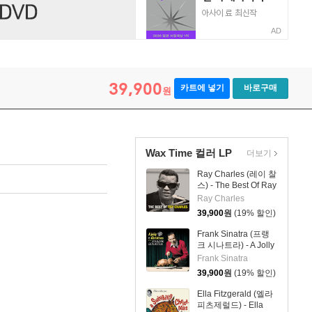
AD
39,900
카트에 넣기
바로구매
원
Wax Time 컬러 LP
더보기
Ray Charles (레이 찰
스) - The Best Of Ray
Charles [옐로우 컬러
Ray Charles
LP]
39,900
원
(19% 할인)
Frank Sinatra (프랭
크 시나트라) - A Jolly
Christmas From
Frank Sinatra
Frank Sinatra [화이트
39,900
원
(19% 할인)
컬러 LP]
Ella Fitzgerald (엘라
피츠제럴드) - Ella