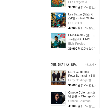
Wishes You A
Ella Fitzgerald
Swinging Christmas
39,900
원
(19% 할인)
[화이트 컬러 LP]
Les Baxter (레스 백
스터) - Ritual Of The
Savage [옐로우 컬러
Les Baxter
LP]
39,900
원
(19% 할인)
Elvis Presley (엘비스
프레슬리) - Elvis'
Christmas Album [화
Elvis Presley
이트 컬러 LP]
39,900
원
(19% 할인)
미리듣기 새 앨범
더보기
Larry Goldings /
Peter Bernstein / Bill
Stewart (래리 골딩스
Larry Goldings 연주 외 2명
/ 피터 번스타인 / 빌
30,600
원
(19% 할인)
스튜어트) - Rhombus
Ornette Coleman (오
넷 콜맨) - Change Of
The Century [LP]
Ornette Coleman 연주
39,000
원
(19% 할인)