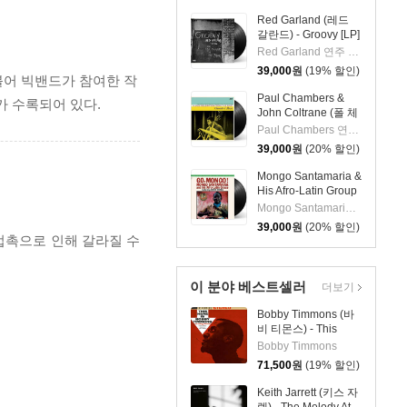
Red Garland (레드
갈란드) - Groovy [LP]
Red Garland 연주 외 2명
39,000
원
(19% 할인)
더불어 빅밴드가 참여한 작
Paul Chambers &
가 수록되어 있다.
John Coltrane (폴 체
임버스 & 존 콜트레
Paul Chambers 연주 외 1명
인) - A Jazz
39,000
원
(20% 할인)
Delegation From the
East: Chamber's
Mongo Santamaria &
Music [LP]
His Afro-Latin Group
(몽고 산타마리아 &
Mongo Santamaria 연주
히스 아프로 라틴 그
39,000
원
(20% 할인)
룹) - Go Mongo!
 접촉으로 인해 갈라질 수
(Feat. Chick Corea)
[LP]
이 분야 베스트셀러
더보기
Bobby Timmons (바
비 티몬스) - This
Here Is Bobby
Bobby Timmons
Timmons [LP]
71,500
원
(19% 할인)
Keith Jarrett (키스 자