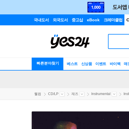
국내도서
외국도서
중고샵
eBook
크레마클럽
C
빠른분야찾기
베스트
신상품
이벤트
바이백
매
웰컴
CD/LP
재즈
Instrumental
Ins