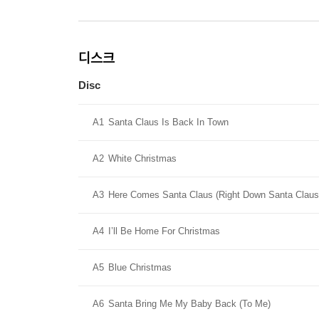
디스크
Disc
A1
Santa Claus Is Back In Town
A2
White Christmas
A3
Here Comes Santa Claus (Right Down Santa Claus
A4
I’ll Be Home For Christmas
A5
Blue Christmas
A6
Santa Bring Me My Baby Back (To Me)