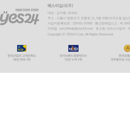
대표 : 김석환, 최세라
주소 : 서울시 영등포구 은행로 11, 5층~6층(여의도동,일신
사업자등록번호 : 229-81-37000 통신판매업신고 : 제 200
이메일 : yes24help@yes24.com 호스팅 서비스사업자 :
Copyright ⓒ YES24 Corp. All Rights Reserved.