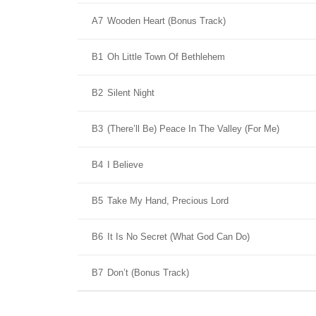
A7
Wooden Heart (Bonus Track)
B1
Oh Little Town Of Bethlehem
B2
Silent Night
B3
(There’ll Be) Peace In The Valley (For Me)
B4
I Believe
B5
Take My Hand, Precious Lord
B6
It Is No Secret (What God Can Do)
B7
Don’t (Bonus Track)