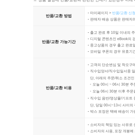
마이페이지 >
반품/교환 신청
반품/교환 방법
판매자 배송 상품은 판매자와
출고 완료 후 10일 이내의 
디지털 콘텐츠인 eBook의 
반품/교환 가능기간
중고상품의 경우 출고 완료일
모바일 쿠폰의 경우 유효기간(
고객의 단순변심 및 착오구
직수입양서/직수입일서중 일
단, 아래의 주문/취소 조건인
오늘 00시 ~ 06시 30분 
반품/교환 비용
오늘 06시 30분 이후 주문
직수입 음반/영상물/기프트 
단, 당일 00시~13시 사이
박스 포장은 택배 배송이 가
소비자의 책임 있는 사유로 
소비자의 사용, 포장 개봉에 