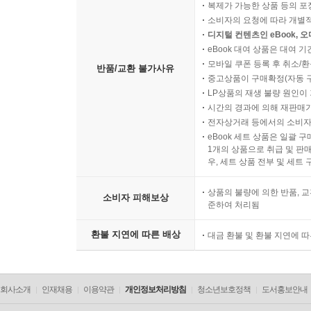
복제가 가능한 상품 등의 포장을 
소비자의 요청에 따라 개별
디지털 컨텐츠인 eBook, 
eBook 대여 상품은 대여 기
모바일 쿠폰 등록 후 취소/환
반품/교환 불가사유
중고상품이 구매확정(자동 
LP상품의 재생 불량 원인이 기
시간의 경과에 의해 재판매가
전자상거래 등에서의 소비자
eBook 세트 상품은 일괄 
1개의 상품으로 취급 및 판매
우, 세트 상품 전부 및 세트
상품의 불량에 의한 반품, 교
소비자 피해보상
준하여 처리됨
환불 지연에 따른 배상
대금 환불 및 환불 지연에 
회사소개
인재채용
이용약관
개인정보처리방침
청소년보호정책
도서홍보안내