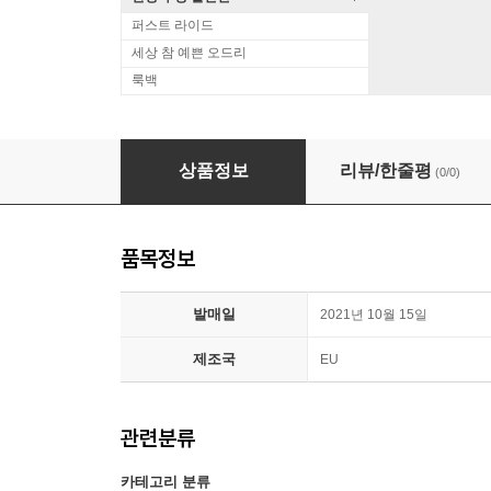
퍼스트 라이드
세상 참 예쁜 오드리
룩백
Elvis Presley (엘비스 프레슬리) - Elvis' Chri
상품정보
리뷰/한줄평
(0/0)
품목정보
발매일
2021년 10월 15일
제조국
EU
관련분류
카테고리 분류