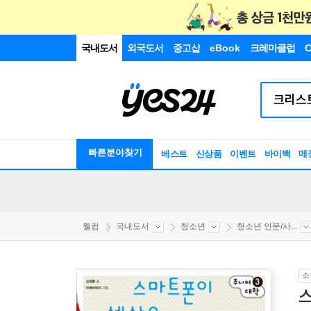
국내도서
외국도서
중고샵
eBook
크레마클럽
C
빠른분야찾기
베스트
신상품
이벤트
바이백
매
웰컴
국내도서
청소년
청소년 인문/사...
소