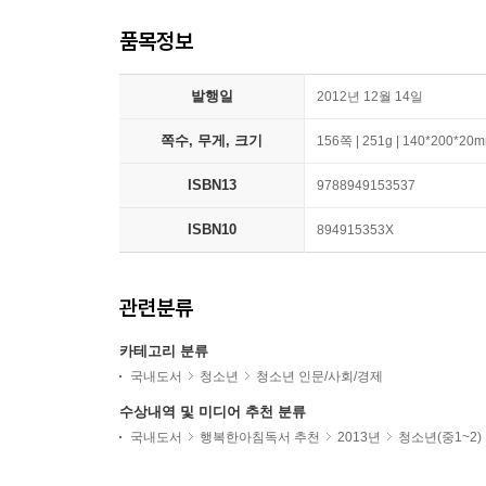
품목정보
발행일
2012년 12월 14일
쪽수, 무게, 크기
156쪽 | 251g | 140*200*20
ISBN13
9788949153537
ISBN10
894915353X
관련분류
카테고리 분류
국내도서
청소년
청소년 인문/사회/경제
수상내역 및 미디어 추천 분류
국내도서
행복한아침독서 추천
2013년
청소년(중1~2