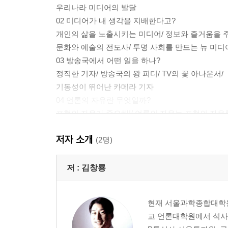
우리나라 미디어의 발달
02 미디어가 내 생각을 지배한다고?
개인의 삶을 노출시키는 미디어/ 정보와 즐거움을 주
문화와 예술의 전도사/ 투명 사회를 만드는 뉴 미디
03 방송국에서 어떤 일을 하나?
정직한 기자/ 방송국의 왕 피디/ TV의 꽃 아나운서/
기동성이 뛰어난 카메라 기자
04 언론의 자유란 무엇일까?
표현의 자유가 중요해!/ 언론의 자유는 표현의 자유를
05 광고를 보면 다 사고 싶어!
저자 소개
광고는 힘이 세다/ 제품을 사도록 유혹하는 광고/
(2명)
광고 효과를 높이려면?
저 :
김창룡
2부 진실을 추구한 언론인
01 평화를 사랑한 오시에츠키
현재 서울과학종합대학원
전쟁을 반대한 평화주의자/ 협박과 회유, 투옥과 고
교 언론대학원에서 석사
시대의 양심, 전쟁 속에 지다