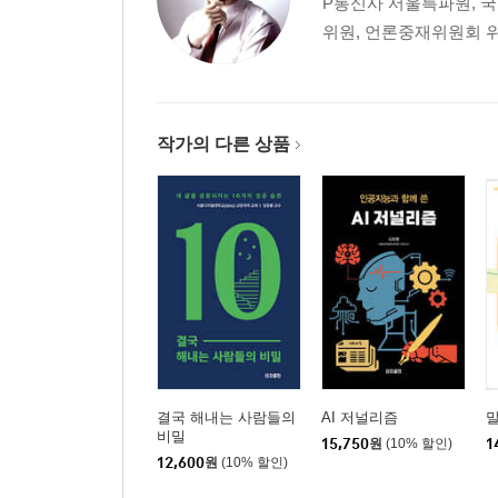
P통신사 서울특파원, 국
02 인터뷰의 달인, 오리아나 팔라치
위원, 언론중재위원회 위원
기자들이 가장 부러워하는 기자/ 세계적인 기자의 
3부 신문 방송학, 뭐가 궁금한가요?
01 뉴스는 진실만을 말할까요?
작가의 다른 상품
02 어떤 것이 뉴스가 될 수 있을까요?
03 인터뷰는 어떻게 하나요?
04 신문 기자와 방송 기자 중 어느 쪽이 더 인기 있
05 신문은 어떻게 만들어지나요?
06 TV 뉴스는 어떻게 만들어지나요?
07 TV 광고는 어떻게 만들어지나요?
08 인터넷 신문, 뉴스 통신사는 무엇인가요?
09 신문 방송학에서는 무얼 배우나요?
10 신문 방송학을 공부하면 나중에 무엇이 될 수 있
결국 해내는 사람들의
AI 저널리즘
비밀
15,750
원
(10% 할인)
1
12,600
원
(10% 할인)