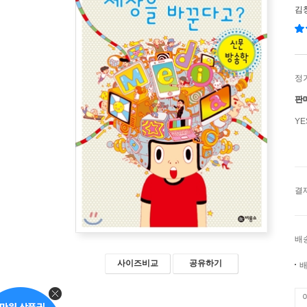
김
정
판
Y
결
배
사이즈비교
공유하기
배