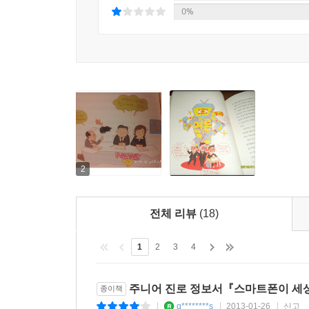
카를 폰 오시에츠키, 오리아나 팔라치 같은 언론
0%
3부는 10가지 질문과 답변의 형식으로 각 학문에 
모습을 보여 준다.
전문가에게 미리 듣는 대학 전공 학문 이야기
「주니어 대학」 시리즈는 각 학문을 전공한 전
그중에서도 특히 청소년들과 부모님들 사이에서 인
「주니어 대학」 시리즈를 통해 관심이 있는 분야에
수 있다. 전문가들이 소개하는 분야 학문의 정수를
2
된다. 나아가 자신의 미래를 결정하는 데도 도움이 
전체 리뷰
(18)
인문학적 사고를 키워 주는 교양서
1
2
3
4
「주니어 대학」 시리즈는 단순히 낱낱의 학문을 
살피다 보면 모든 학문이 우리가 사는 세계를 이해하
주니어 진로 정보서『스마트폰이 세
종이책
있는 힘을 기를 수 있도록 이끈다. 다양한 분야
g********s
2013-01-26
신고
|
|
|