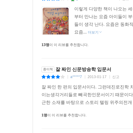
시리즈는 지식을 쌓아 전문가의 길로 도약하고자 하
이렇게 다양한 책이 나오는 세
부터 만나는 요즘 아이들이 부
3권 스마트폰이 세상을 바꾼다고? - 신문 방송학
들이 생각 난다. 요즘은 동화
요즘...
신문, TV, 인터넷 등 일상생활에서 늘 가까이 
더보기
매체로 발전하면서 영향력이 커지는 과정을 소개한다
13명
이 이 리뷰를 추천합니다.
미디어 업계에 종사하는 사람들의 역할을 비롯해 
추구한 오시에츠키와 인터뷰의 대가 팔라치를 만나 
대한 궁금증을 풀어 본다.
잘 짜인 신문방송학 입문서
종이책
a*****7
2013-01-17
신고
|
|
|
잘 짜인 한 편의 입문서이다. 그런데진로진학
이는생각거리들로 빼곡한인문서이기 때문이다.
근한 소재를 바탕으로 스토리 텔링 위주의전개 방
1명
이 이 리뷰를 추천합니다.