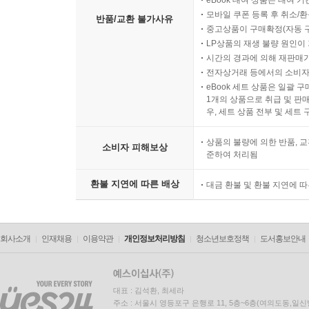
eBook 대여 상품은 대여 기
모바일 쿠폰 등록 후 취소/환
반품/교환 불가사유
중고상품이 구매확정(자동 
LP상품의 재생 불량 원인이 기
시간의 경과에 의해 재판매가
전자상거래 등에서의 소비자
eBook 세트 상품은 일괄 
1개의 상품으로 취급 및 판매
우, 세트 상품 전부 및 세트
상품의 불량에 의한 반품, 교
소비자 피해보상
준하여 처리됨
환불 지연에 따른 배상
대금 환불 및 환불 지연에 
회사소개
인재채용
이용약관
개인정보처리방침
청소년보호정책
도서홍보안내
대표 : 김석환, 최세라
주소 : 서울시 영등포구 은행로 11, 5층~6층(여의도동,일신