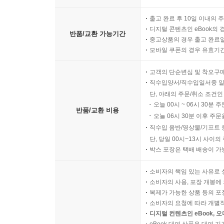
출고 완료 후 10일 이내의 
디지털 콘텐츠인 eBook의 
반품/교환 가능기간
중고상품의 경우 출고 완료일
모바일 쿠폰의 경우 유효기간(
고객의 단순변심 및 착오구
직수입양서/직수입일서중 일
단, 아래의 주문/취소 조건인
오늘 00시 ~ 06시 30분 
반품/교환 비용
오늘 06시 30분 이후 주문
직수입 음반/영상물/기프트 
단, 당일 00시~13시 사이
박스 포장은 택배 배송이 가
소비자의 책임 있는 사유로 
소비자의 사용, 포장 개봉에 
복제가 가능한 상품 등의 포장을 
소비자의 요청에 따라 개별
디지털 컨텐츠인 eBook, 