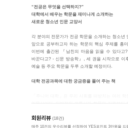
“전공은 무엇을 선택하지?”
대학에서 배우는 학문을 재미나게 소개하는
새로운 청소년 인문 교양서
각 분야의 전문가가 전공 학문을 소개하는 청소년
앞으로 공부하고자 하는 학문의 핵심 주제를 흥미
이번에 출간된 『남친의 마음을 읽을 수 있다고?
바꾼다고? - 신문 방송학』, 세 권을 시작으로 이
예술 등 주요 학문을 두루 소개할 예정이다.
대학 전공과목에 대한 궁금증을 풀어 주는 책
「주니어 대학」은 우리 사회를 떠받치는 여러 학
입문서이다. 일반적인 개론서가 학문의 기원부터 
학문의 핵심을 전달한다. 새로운 지식을 처음 만나는
회원리뷰
탐구심이 왕성해지는 청소년기에 다양한 학문을 직접
(18건)
주는 책이다.
매주 10건의 우수리뷰를 선정하여 YES포인트 3만원을 드