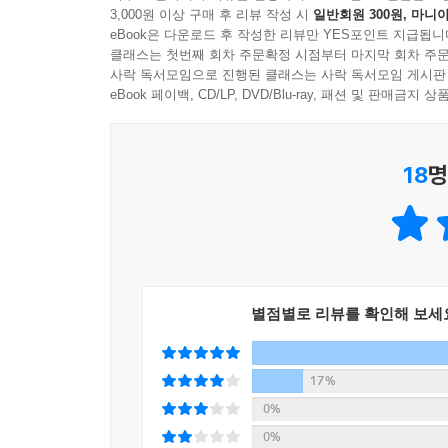
3,000원 이상 구매 후 리뷰 작성 시
일반회원 300원, 마니아
eBook은 다운로드 후 작성한 리뷰만 YES포인트 지급됩니
본문은 각각의 학문에 대해 청소년들이 궁금해 할 
클래스는 첫번째 회차 주문확정 시점부터 마지막 회차 주문
구성됐다. 3부로 이루어진 각 권은 1부에서 학문
사락 독서모임으로 진행된 클래스는 사락 독서모임 게시판
학자나 전문가들을 소개해 학문을 펼치는 활약상을 
eBook 페이백, CD/LP, DVD/Blu-ray, 패션 및 판매금
풀어 준다.
18
명
이번에 처음 출간된 세 권 중 1권 『남친의 마
인간으로서 타인을 이해하는 태도의 중요성을 일깨워
문화를 통해 세상을 이해하는 방법을 알려 주며,
미디어와 언론의 속성을 이해할 수 있게 이끈다.
인문학적 호기심과 지적 탐구심을 북돋워 주는 구
별점별로 리뷰를 확인해 보세
「주니어 대학」 시리즈의 각 권은 3부로 구성된다.
통해 소개한다. 역사적인 실험이나 일상생활에서
17%
자극한다. 어렵지 않고 친근하게 서술된 글이 독자
0%
업적을 소개한다. 심리학을 대표하는 프로이드와 
0%