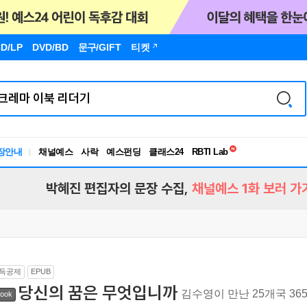
D/LP
DVD/BD
문구
/GIFT
티켓
독서유형검사
장안내
채널예스
사락
예스펀딩
클래스24
RBTI Lab
독서유형검사
박혜진 편집자의 문장 수집,
채널예스 1화 보러 가
득공제
EPUB
당신의 꿈은 무엇입니까
김수영이 만난 25개국 36
ook