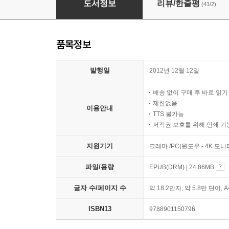
도서정보
리뷰/한줄평
(41/2)
품목정보
발행일
2012년 12월 12일
배송 없이 구매 후 바로 읽
제한없음
이용안내
TTS 불가능
저작권 보호를 위해 인쇄 기
지원기기
크레마 /PC(윈도우 - 4K 모
파일/용량
EPUB(DRM) | 24.86MB
글자 수/페이지 수
약 18.2만자, 약 5.8만 단어, 
ISBN13
9788901150796