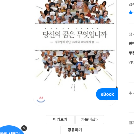
김
정
판
쿠
Y
추
미리보기
파트너샵
결
공유하기