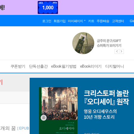
로그인
회원가입
마이페이지
카트
주문/배송
고객센터
Gl
쿠폰받기
단독선출간
eBook필기방법
eBook리더기
디지털머니
기
5개의 꿈
[ EPUB ]