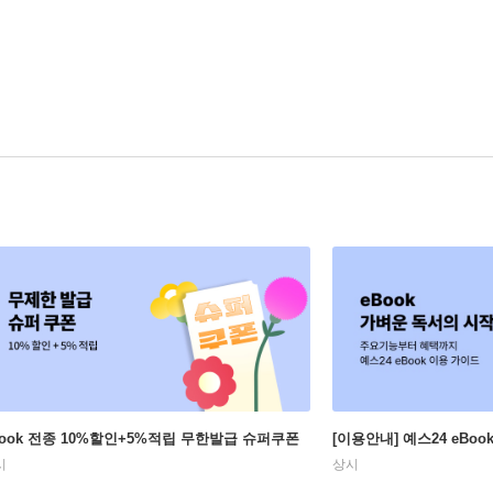
Book 전종 10%할인+5%적립 무한발급 슈퍼쿠폰
[이용안내] 예스24 eBo
시
상시