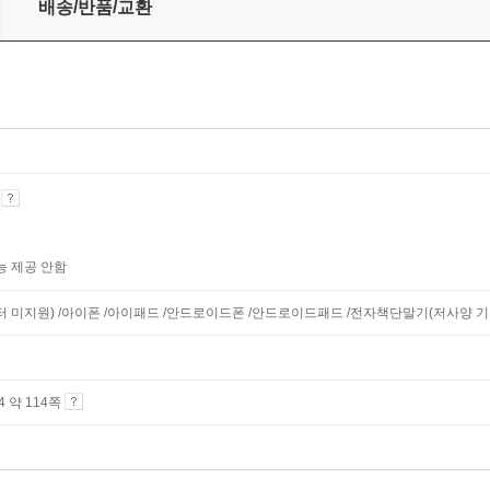
배송/반품/교환
기
능 제공 안함
니터 미지원) /아이폰 /아이패드 /안드로이드폰 /안드로이드패드 /전자책단말기(저사양 기기 
A4 약 114쪽