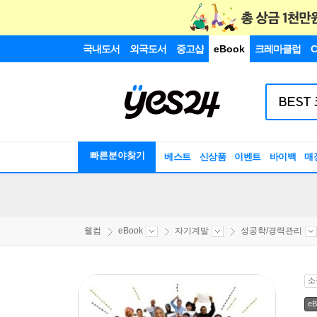
국내도서
외국도서
중고샵
eBook
크레마클럽
C
빠른분야찾기
베스트
신상품
이벤트
바이백
매
웰컴
eBook
자기계발
성공학/경력관리
소
eB