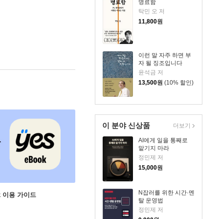
명료함
탁민 오 저
11,800
원
이런 말 자주 하면 부
자 될 징조입니다
윤석금 저
13,500
원
(10% 할인)
이 분야 신상품
더보기
AI에게 일을 통째로
맡기지 마라
정민제 저
15,000
원
N잡러를 위한 시간·멘
ok 이용 가이드
탈 운영법
정민제 저