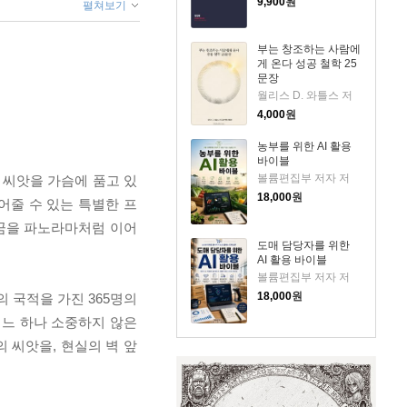
9,900
원
펼쳐보기
부는 창조하는 사람에
게 온다 성공 철학 25
문장
월리스 D. 와틀스 저
4,000
원
농부를 위한 AI 활용
바이블
볼륨편집부 저자 저
 씨앗을 가슴에 품고 있
18,000
원
어줄 수 있는 특별한 프
 꿈을 파노라마처럼 이어
도매 담당자를 위한
AI 활용 바이블
볼륨편집부 저자 저
18,000
원
 국적을 가진 365명의
어느 하나 소중하지 않은
 씨앗을, 현실의 벽 앞