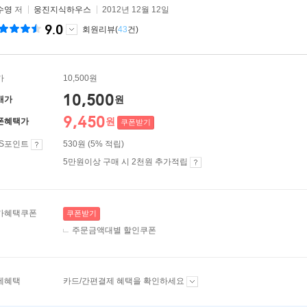
수영
저
웅진지식하우스
2012년 12월 12일
9.0
회원리뷰(
43
건)
가
10,500원
10,500
원
매가
9,450
원
폰혜택가
쿠폰받기
ES포인트
530원 (5% 적립)
5만원이상 구매 시 2천원 추가적립
가혜택쿠폰
쿠폰받기
주문금액대별 할인쿠폰
제혜택
카드/간편결제 혜택을 확인하세요