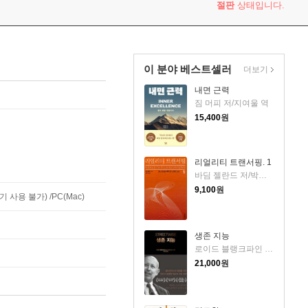
절판
상태입니다.
이 분야 베스트셀러
더보기
내면 근력
짐 머피 저/지여울 역
15,400
원
리얼리티 트랜서핑. 1
바딤 젤란드 저/박인수 역
9,100
원
사용 불가) /PC(Mac)
생존 지능
로이드 블랭크파인 저/박선영 역
21,000
원