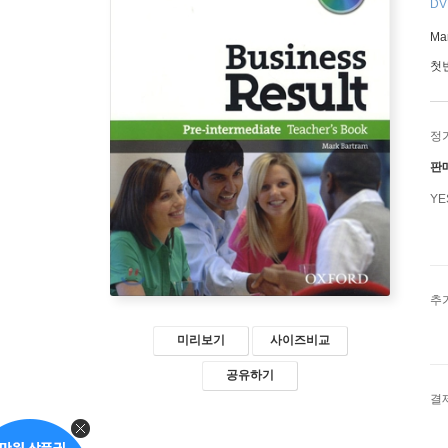
DVD
Ma
첫
정
판
Y
추
미리보기
사이즈비교
공유하기
결