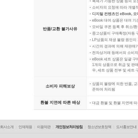
복제가 가능한 상품 등의 포장을 
소비자의 요청에 따라 개별
디지털 컨텐츠인 eBook, 
eBook 대여 상품은 대여 기
모바일 쿠폰 등록 후 취소/환
반품/교환 불가사유
중고상품이 구매확정(자동 
LP상품의 재생 불량 원인이 기
시간의 경과에 의해 재판매가
전자상거래 등에서의 소비자
eBook 세트 상품은 일괄 
1개의 상품으로 취급 및 판매
우, 세트 상품 전부 및 세트
상품의 불량에 의한 반품, 교
소비자 피해보상
준하여 처리됨
환불 지연에 따른 배상
대금 환불 및 환불 지연에 
회사소개
인재채용
이용약관
개인정보처리방침
청소년보호정책
도서홍보안내