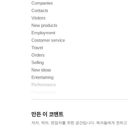
Companies
Contacts
Visitors
New products
Employment
Costomer service
Travel
Orders
Selling
New ideas
Entertaining
Performance
Future trends
Time
Training
만든 이 코멘트
Your career
Progress tests and Speaking tests
저자, 역자, 편집자를 위한 공간입니다. 독자들에게 전하고