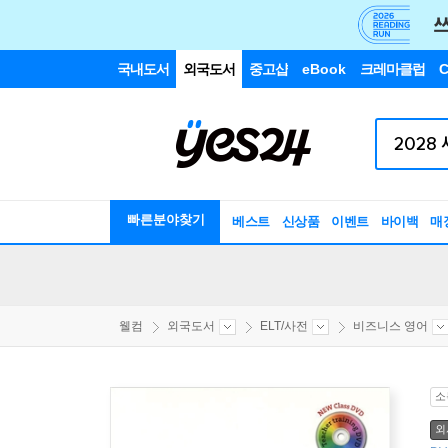
국내도서
외국도서
중고샵
eBook
크레마클럽
C
빠른분야찾기
베스트
신상품
이벤트
바이백
매
웰컴
외국도서
ELT/사전
비즈니스 영어
소
외