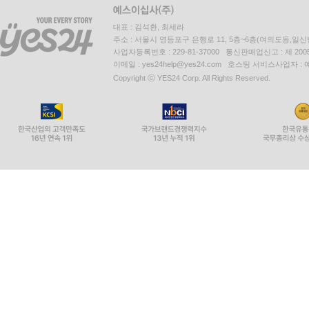
대표 : 김석환, 최세라
주소 : 서울시 영등포구 은행로 11, 5층~6층(여의도동,일신
사업자등록번호 : 229-81-37000 통신판매업신고 : 제 200
이메일 : yes24help@yes24.com 호스팅 서비스사업자 :
Copyright ⓒ YES24 Corp. All Rights Reserved.