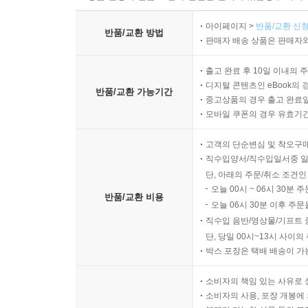
마이페이지 >
반품/교환 신청
반품/교환 방법
판매자 배송 상품은 판매자와
출고 완료 후 10일 이내의 
디지털 콘텐츠인 eBook의 
반품/교환 가능기간
중고상품의 경우 출고 완료일
모바일 쿠폰의 경우 유효기간(
고객의 단순변심 및 착오구
직수입양서/직수입일서중 일
단, 아래의 주문/취소 조건인
오늘 00시 ~ 06시 30분 
반품/교환 비용
오늘 06시 30분 이후 주문
직수입 음반/영상물/기프트 
단, 당일 00시~13시 사이
박스 포장은 택배 배송이 가
소비자의 책임 있는 사유로 
소비자의 사용, 포장 개봉에 